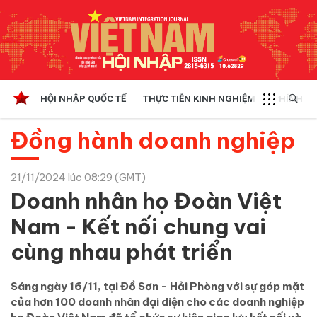
HỘI NHẬP QUỐC TẾ
THỰC TIỄN KINH NGHIỆM
CHÍNH SÁ
Đồng hành doanh nghiệp
21/11/2024 lúc 08:29 (GMT)
Doanh nhân họ Đoàn Việt
Nam - Kết nối chung vai
cùng nhau phát triển
Sáng ngày 16/11, tại Đồ Sơn - Hải Phòng với sự góp mặt
của hơn 100 doanh nhân đại diện cho các doanh nghiệp