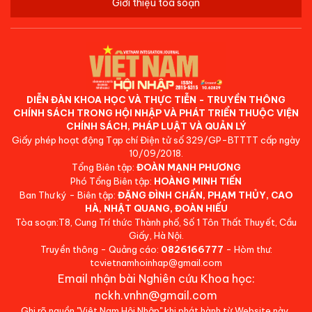
Giới thiệu tòa soạn
DIỄN ĐÀN KHOA HỌC VÀ THỰC TIỄN - TRUYỀN THÔNG
CHÍNH SÁCH TRONG HỘI NHẬP VÀ PHÁT TRIỂN THUỘC VIỆN
CHÍNH SÁCH, PHÁP LUẬT VÀ QUẢN LÝ
Giấy phép hoạt động Tạp chí Điện tử số 329/GP-BTTTT cấp ngày
10/09/2018.
Tổng Biên tập:
ĐOÀN MẠNH PHƯƠNG
Phó Tổng Biên tập:
HOÀNG MINH TIẾN
Ban Thư ký - Biên tập:
ĐẶNG ĐÌNH CHẤN, PHẠM THỦY, CAO
HÀ, NHẬT QUANG, ĐOÀN HIẾU
Tòa soạn:T8, Cung Trí thức Thành phố, Số 1 Tôn Thất Thuyết, Cầu
Giấy, Hà Nội.
Truyền thông - Quảng cáo:
0826166777
- Hòm thư:
tcvietnamhoinhap@gmail.com
Email nhận bài Nghiên cứu Khoa học:
nckh.vnhn@gmail.com
Ghi rõ nguồn "Việt Nam Hội Nhập" khi phát hành từ Website này.