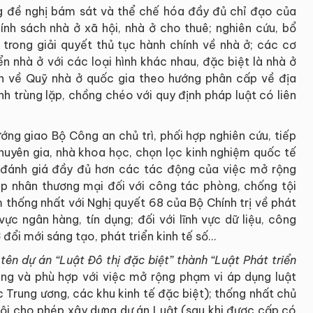
 đề nghị bám sát và thể chế hóa đầy đủ chỉ đạo của
ính sách nhà ở xã hội, nhà ở cho thuê; nghiên cứu, bổ
 trong giải quyết thủ tục hành chính về nhà ở; các cơ
ển nhà ở với các loại hình khác nhau, đặc biệt là nhà ở
nh về Quỹ nhà ở quốc gia theo hướng phân cấp về địa
nh trùng lặp, chồng chéo với quy định pháp luật có liên
ướng giao Bộ Công an chủ trì, phối hợp nghiên cứu, tiếp
 chuyên gia, nhà khoa học, chọn lọc kinh nghiệm quốc tế
ó đánh giá đầy đủ hơn các tác động của việc mở rộng
áp nhân thương mại đối với công tác phòng, chống tội
m thống nhất với Nghị quyết 68 của Bộ Chính trị về phát
 vực ngân hàng, tín dụng; đối với lĩnh vực dữ liệu, công
đổi mới sáng tạo, phát triển kinh tế số...
ên dự án “Luật Đô thị đặc biệt” thành “Luật Phát triển
ng và phù hợp với việc mở rộng phạm vi áp dụng luật
c Trung ương, các khu kinh tế đặc biệt); thống nhất chủ
i cho phép xây dựng dự án Luật (sau khi được cấp có