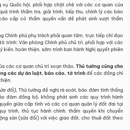
 vụ Quốc hội, phối hợp chặt chẽ với các cơ quan của
á trình thẩm tra, giải trình, tiếp thu, chỉnh lý các báo
o cáo cấp có thẩm quyền vấn đề phát sinh vượt thẩm
g Chính phủ phụ trách phải quan tâm, trực tiếp chỉ đạo
tờ trình; Văn phòng Chính phủ chủ trì, phối hợp với các
ý kiến, hoàn thiện, sớm trình ban hành Nghị quyết phiên
ủa các cơ quan chủ trì soạn thảo,
Thủ tướng cũng cho
ong các dự án luật, báo cáo, tờ trình
để các đồng chí
thiện.
ửa đổi),
Thủ tướng đề nghị rà soát, bảo đảm tính thống
bảo đảm đồng bộ, không phát sinh các quy trình hành
yền giữa cấp tỉnh và các cơ quan quản lý đất đai tại
y trình, thủ tục hành chính, thẩm quyền khi chuyển
ng sản (sửa đổi) với việc giao đất, cho thuê đất theo