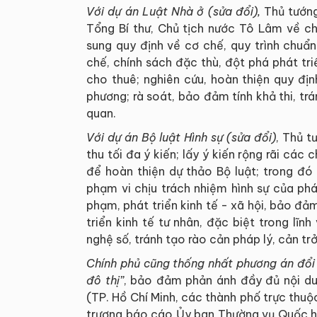
Với dự án Luật Nhà ở (sửa đổi),
Thủ tướng
Tổng Bí thư, Chủ tịch nước Tô Lâm về ch
sung quy định về cơ chế, quy trình chuẩn
chế, chính sách đặc thù, đột phá phát tri
cho thuê; nghiên cứu, hoàn thiện quy đị
phương; rà soát, bảo đảm tính khả thi, trá
quan.
Với dự án Bộ luật Hình sự (sửa đổi)
, Thủ t
thu tối đa ý kiến; lấy ý kiến rộng rãi các
để hoàn thiện dự thảo Bộ luật; trong đ
phạm vi chịu trách nhiệm hình sự của ph
phạm, phát triển kinh tế - xã hội, bảo đả
triển kinh tế tư nhân, đặc biệt trong lĩnh
nghệ số, tránh tạo rào cản pháp lý, cản trở 
Chính phủ cũng thống nhất phương án đổi t
đô thị”
, bảo đảm phản ánh đầy đủ nội du
(TP. Hồ Chí Minh, các thành phố trực thuộ
trương báo cáo Ủy ban Thường vụ Quốc hộ