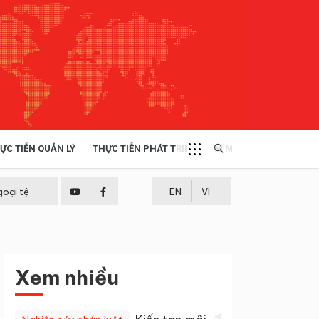
ỰC TIỄN QUẢN LÝ
THỰC TIỄN PHÁT TRIỂN
MULTIMEDIA
TÀI NGUYÊN - MÔI TRƯỜNG
goại tệ
EN
VI
THỰC TIỄN - KINH NGHIỆM
Xem nhiều