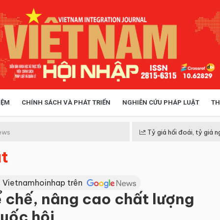
IỆM
CHÍNH SÁCH VÀ PHÁT TRIỂN
NGHIÊN CỨU PHÁP LUẬT
TH
HÓA XÃ HỘI
CHÍNH SÁCH
ews
Tỷ giá hối đoái, tỷ giá n
t
 TIỄN QUẢN LÝ
VIỆT NAM ĐIỂM ĐẾN
 Vietnamhoinhap trên
ể chế, nâng cao chất lượng
Quốc hội