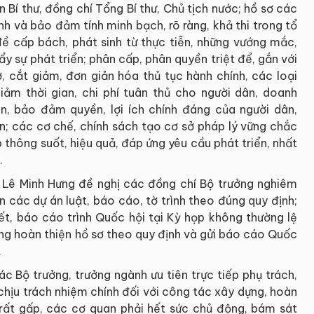
n Bí thư, đồng chí Tổng Bí thư, Chủ tịch nước; hồ sơ các
nh và bảo đảm tính minh bạch, rõ ràng, khả thi trong tổ
 đề cấp bách, phát sinh từ thực tiễn, những vướng mắc,
y sự phát triển; phân cấp, phân quyền triệt để, gắn với
, cắt giảm, đơn giản hóa thủ tục hành chính, các loại
giảm thời gian, chi phí tuân thủ cho người dân, doanh
n, bảo đảm quyền, lợi ích chính đáng của người dân,
n; các cơ chế, chính sách tạo cơ sở pháp lý vững chắc
thông suốt, hiệu quả, đáp ứng yêu cầu phát triển, nhất
.
 Lê Minh Hưng đề nghị các đồng chí Bộ trưởng nghiêm
ện các dự án luật, báo cáo, tờ trình theo đúng quy định;
yết, báo cáo trình Quốc hội tại Kỳ họp không thường lệ
ơng hoàn thiện hồ sơ theo quy định và gửi báo cáo Quốc
.
c Bộ trưởng, trưởng ngành ưu tiên trực tiếp phụ trách,
 chịu trách nhiệm chính đối với công tác xây dựng, hoàn
 rất gấp, các cơ quan phải hết sức chủ động, bám sát