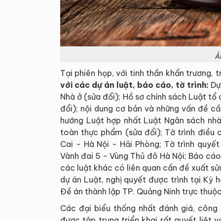
Ả
Tại phiên họp, với tinh thần khẩn trương, 
với các dự án luật, báo cáo, tờ trình:
Dự 
Nhà ở (sửa đổi); Hồ sơ chính sách Luật tổ c
đổi); nội dung cơ bản và những vấn đề cần
hướng Luật hợp nhất Luật Ngân sách nhà
toàn thực phẩm (sửa đổi); Tờ trình điều
Cai - Hà Nội - Hải Phòng; Tờ trình quyế
Vành đai 5 - Vùng Thủ đô Hà Nội; Báo cáo 
các luật khác có liên quan cần đề xuất s
dự án Luật, nghị quyết được trình tại Kỳ 
Đề án thành lập TP. Quảng Ninh trực thuộc
Các đại biểu thống nhất đánh giá, công 
được tập trung triển khai rất quyết liệt 