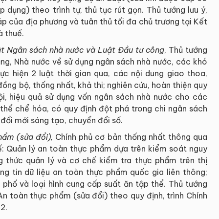
dụng) theo trình tự, thủ tục rút gọn. Thủ tướng lưu ý,
p của địa phương và tuân thủ tối đa chủ trương tại Kết
à thuế.
ật Ngân sách nhà nước và Luật Đầu tư công
, Thủ tướng
ảng, Nhà nước về sử dụng ngân sách nhà nước, các khó
ực hiện 2 luật thời gian qua, các nội dung giao thoa,
ồng bộ, thống nhất, khả thi; nghiên cứu, hoàn thiện quy
hội, hiệu quả sử dụng vốn ngân sách nhà nước cho các
u thể chể hóa, có quy định đột phá trong chi ngân sách
đổi mới sáng tạo, chuyển đổi số.
hẩm (sửa đổi),
Chính phủ cơ bản thống nhất thông qua
tế: Quản lý an toàn thực phẩm dựa trên kiểm soát nguy
 thức quản lý và cơ chế kiểm tra thực phẩm trên thị
ng tin dữ liệu an toàn thực phẩm quốc gia liên thông;
 phố và loại hình cung cấp suất ăn tập thể. Thủ tướng
An toàn thực phẩm (sửa đổi) theo quy định, trình Chính
2.