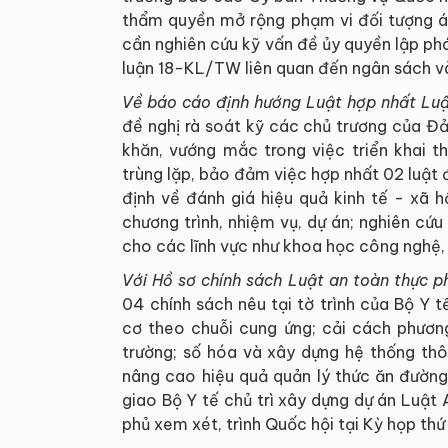
thẩm quyền mở rộng phạm vi đối tượng áp 
cần nghiên cứu kỹ vấn đề ủy quyền lập phá
luận 18-KL/TW liên quan đến ngân sách v
Về báo cáo định hướng Luật hợp nhất Lu
đề nghị rà soát kỹ các chủ trương của Đ
khăn, vướng mắc trong việc triển khai th
trùng lặp, bảo đảm việc hợp nhất 02 luật đ
định về đánh giá hiệu quả kinh tế - xã 
chương trình, nhiệm vụ, dự án; nghiên cứ
cho các lĩnh vực như khoa học công nghệ, 
Với Hồ sơ chính sách Luật an toàn thực p
04 chính sách nêu tại tờ trình của Bộ Y 
cơ theo chuỗi cung ứng; cải cách phương
trường; số hóa và xây dựng hệ thống thô
nâng cao hiệu quả quản lý thức ăn đường
giao Bộ Y tế chủ trì xây dựng dự án Luật 
phủ xem xét, trình Quốc hội tại Kỳ họp thứ 