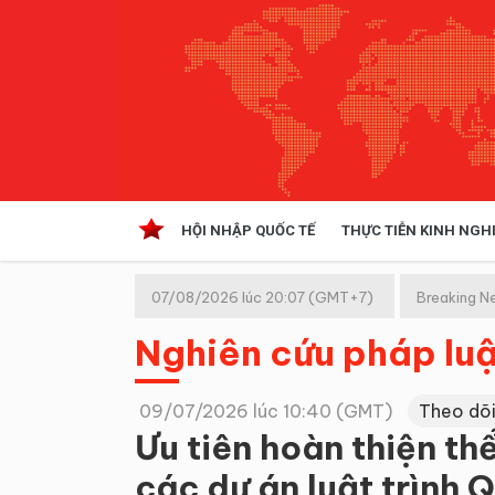
HỘI NHẬP QUỐC TẾ
THỰC TIỄN KINH NGH
HỘI NHẬP QUỐC TẾ
VĂN 
07/08/2026 lúc 20:07 (GMT+7)
Breaking N
Kinh tế hội nhập
Nghiên cứu pháp luậ
Doanh nghiệp
NGHIÊN CỨU PHÁP LUẬT
THỰC
09/07/2026 lúc 10:40 (GMT)
Theo dõi
Ưu tiên hoàn thiện th
các dự án luật trình 