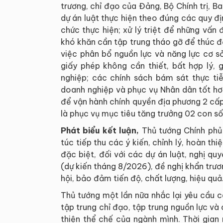
trương, chỉ đạo của Đảng, Bộ Chính trị, Ba
dự án luật thực hiện theo đúng các quy đị
chức thực hiện; xử lý triệt để những vấn
khó khăn cần tập trung tháo gỡ để thúc đẩ
việc phân bổ nguồn lực và năng lực cơ sở
giấy phép không cần thiết, bất hợp lý, 
nghiệp; các chính sách bám sát thực tiễ
doanh nghiệp và phục vụ Nhân dân tốt hơ
để vận hành chính quyền địa phương 2 cấp 
là phục vụ mục tiêu tăng trưởng 02 con số
Phát biểu kết luận,
Thủ tướng Chính phủ
túc tiếp thu các ý kiến, chỉnh lý, hoàn thi
đặc biệt, đối với các dự án luật, nghị qu
(dự kiến tháng 8/2026), đề nghị khẩn trư
hội, bảo đảm tiến độ, chất lượng, hiệu quả
Thủ tướng một lần nữa nhắc lại yêu cầu cá
tập trung chỉ đạo, tập trung nguồn lực và
thiện thể chế của ngành mình. Thời gian