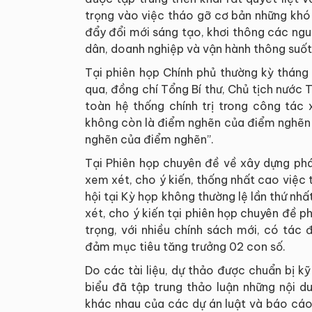
trọng vào việc tháo gỡ cơ bản những khó
đẩy đổi mới sáng tạo, khơi thông các nguồ
dân, doanh nghiệp và vận hành thông suốt,
Tại phiên họp Chính phủ thường kỳ tháng
qua, đồng chí Tổng Bí thư, Chủ tịch nước 
toàn hệ thống chính trị trong công tác 
không còn là điểm nghẽn của điểm nghẽn n
nghẽn của điểm nghẽn”.
Tại Phiên họp chuyên đề về xây dựng ph
xem xét, cho ý kiến, thống nhất cao việc t
hội tại Kỳ họp không thường lệ lần thứ nhấ
xét, cho ý kiến tại phiên họp chuyên đề p
trọng, với nhiều chính sách mới, có tác 
đảm mục tiêu tăng trưởng 02 con số.
Do các tài liệu, dự thảo được chuẩn bị k
biểu đã tập trung thảo luận những nội d
khác nhau của các dự án luật và báo cáo