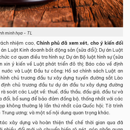
nh minh họa - TL
trách nhiệm cao,
Chính phủ đã xem xét, cho ý kiến đối
án Luật Kinh doanh bất động sản (sửa đổi); Dự án Luật
hức cơ quan điều tra hình sự; Dự án Bộ luật hình sự (sửa
 xin ý kiến về Luật phát triển đô thị; Báo cáo về định
 nước và Luật Đầu tư công; Hồ sơ chính sách Luật an
 chỉnh chủ trương đầu tư xây dựng tuyến đường sắt Lào
t định chủ trương đầu tư dự án đầu tư xây dựng đường
rà soát các Luật về: thuế, đấu thầu, đấu giá, đầu tư và
ửa đổi, bổ sung để bảo đảm đồng bộ, thống nhất với các
họp không thường lệ lần thứ nhất của Quốc hội; Tờ trình
 Trung ương; và một số nội dung quan trọng khác.
tác xây dựng và hoàn thiện thể chế thời gian qua đã
với nhiều đổi mới và chuyển biến rõ nét, góp phần quan