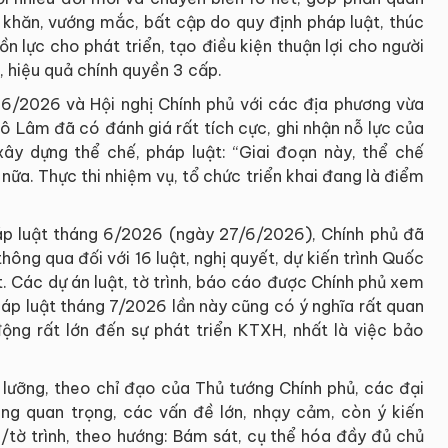
 khăn, vướng mắc, bất cập do quy định pháp luật, thúc
n lực cho phát triển, tạo điều kiện thuận lợi cho người
 hiệu quả chính quyền 3 cấp.
 6/2026 và Hội nghị Chính phủ với các địa phương vừa
Tô Lâm đã có đánh giá rất tích cực, ghi nhận nỗ lực của
xây dựng thể chế, pháp luật: “Giai đoạn này, thể chế
ữa. Thực thi nhiệm vụ, tổ chức triển khai đang là điểm
áp luật tháng 6/2026 (ngày 27/6/2026), Chính phủ đã
hông qua đối với 16 luật, nghị quyết, dự kiến trình Quốc
t. Các dự án luật, tờ trình, báo cáo được Chính phủ xem
háp luật tháng 7/2026 lần này cũng có ý nghĩa rất quan
động rất lớn đến sự phát triển KTXH, nhất là việc bảo
ỹ lưỡng, theo chỉ đạo của Thủ tướng Chính phủ, các đại
ung quan trọng, các vấn đề lớn, nhạy cảm, còn ý kiến
/tờ trình, theo hướng: Bám sát, cụ thể hóa đầy đủ chủ