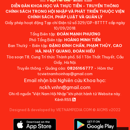
DIỄN ĐÀN KHOA HỌC VÀ THỰC TIỄN - TRUYỀN THÔNG
CHÍNH SÁCH TRONG HỘI NHẬP VÀ PHÁT TRIỂN THUỘC VIỆN
CHÍNH SÁCH, PHÁP LUẬT VÀ QUẢN LÝ
Giấy phép hoạt động Tạp chí Điện tử số 329/GP-BTTTT cấp ngày
10/09/2018.
Tổng Biên tập:
ĐOÀN MẠNH PHƯƠNG
Phó Tổng Biên tập:
HOÀNG MINH TIẾN
Ban Thư ký - Biên tập:
ĐẶNG ĐÌNH CHẤN, PHẠM THỦY, CAO
HÀ, NHẬT QUANG, ĐOÀN HIẾU
Tòa soạn:T8, Cung Trí thức Thành phố, Số 1 Tôn Thất Thuyết, Cầu
Giấy, Hà Nội.
Truyền thông - Quảng cáo:
0826166777
- Hòm thư:
tcvietnamhoinhap@gmail.com
Email nhận bài Nghiên cứu Khoa học:
nckh.vnhn@gmail.com
Ghi rõ nguồn "Việt Nam Hội Nhập" khi phát hành từ Website này.
Kênh RSS
Designed & developed by VIETNAMPEDIA.COM
©
AICMS v2022