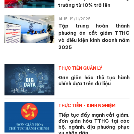
trưởng từ 10% trở lên
14:15, 19/11/2025
Tập trung hoàn thành
phương án cắt giảm TTHC
và điều kiện kinh doanh năm
2025
THỰC TIỄN QUẢN LÝ
Đơn giản hóa thủ tục hành
chính dựa trên dữ liệu
THỰC TIỄN - KINH NGHIỆM
Tiếp tục đẩy mạnh cắt giảm,
đơn giản hóa TTHC tại các
bộ, ngành, địa phương phục
vụ nhân dân