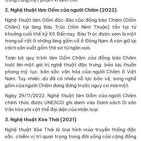
2. Nghệ thuật làm Gốm của người Chăm (2022)
Nghệ thuật làm Gốm độc đáo của đồng bào Chăm (Gốm
Chăm) tại làng Bàu Trúc (tỉnh Ninh Thuận) tồn tại từ
khoảng cuối thế kỷ XII. Đến nay, Bàu Trúc được xem là một
trong số rất ít những làng gốm cổ ở Đông Nam Á còn giữ lại
cách sản xuất gốm thô sơ từ ngàn xưa.
Toàn bộ quy trình làm Gốm Chăm của đồng bào Chăm
toát lên một giá trị nghệ thuật đặc trưng, bảo lưu thuần
phong mỹ tục, bản sắc văn hóa của người Chăm ở Việt
Nam. Tuy nhiên, dù đã có nhiều nỗ lực bảo vệ, song nghề
gốm của người Chăm đang đứng trước nguy cơ mai một.
Ngày 29/11/2022, Nghệ thuật làm Gốm của người Chăm
chính thức được UNESCO ghi danh vào Danh sách Di sản
Văn hóa phi vật thể đại diện của nhân loại.
3. Nghệ thuật Xòe Thái (2021)
Nghệ thuật Xòe Thái là loại hình múa truyền thống đặc
sắc, chiếm vị trí quan trọng trong đời sống của cộng đồng