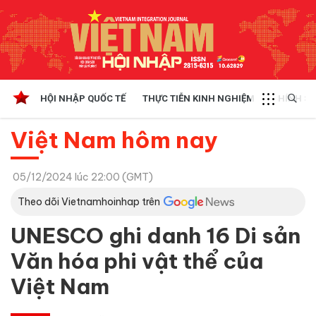
HỘI NHẬP QUỐC TẾ
THỰC TIỄN KINH NGHIỆM
CHÍNH SÁ
Việt Nam hôm nay
05/12/2024 lúc 22:00 (GMT)
Theo dõi Vietnamhoinhap trên
UNESCO ghi danh 16 Di sản
Văn hóa phi vật thể của
Việt Nam