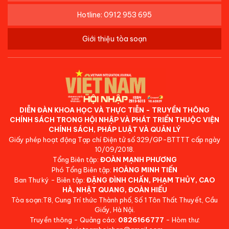
Hotline: 0912 953 695
Giới thiệu tòa soạn
DIỄN ĐÀN KHOA HỌC VÀ THỰC TIỄN - TRUYỀN THÔNG
CHÍNH SÁCH TRONG HỘI NHẬP VÀ PHÁT TRIỂN THUỘC VIỆN
CHÍNH SÁCH, PHÁP LUẬT VÀ QUẢN LÝ
Giấy phép hoạt động Tạp chí Điện tử số 329/GP-BTTTT cấp ngày
10/09/2018.
Tổng Biên tập:
ĐOÀN MẠNH PHƯƠNG
Phó Tổng Biên tập:
HOÀNG MINH TIẾN
Ban Thư ký - Biên tập:
ĐẶNG ĐÌNH CHẤN, PHẠM THỦY, CAO
HÀ, NHẬT QUANG, ĐOÀN HIẾU
Tòa soạn:T8, Cung Trí thức Thành phố, Số 1 Tôn Thất Thuyết, Cầu
Giấy, Hà Nội.
Truyền thông - Quảng cáo:
0826166777
- Hòm thư: