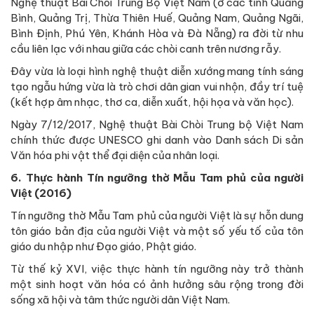
Nghệ thuật Bài Chòi Trung Bộ Việt Nam (ở các tỉnh Quảng
Bình, Quảng Trị, Thừa Thiên Huế, Quảng Nam, Quảng Ngãi,
Bình Định, Phú Yên, Khánh Hòa và Đà Nẵng) ra đời từ nhu
cầu liên lạc với nhau giữa các chòi canh trên nương rẫy.
Đây vừa là loại hình nghệ thuật diễn xướng mang tính sáng
tạo ngẫu hứng vừa là trò chơi dân gian vui nhộn, đầy trí tuệ
(kết hợp âm nhạc, thơ ca, diễn xuất, hội họa và văn học).
Ngày 7/12/2017, Nghệ thuật Bài Chòi Trung bộ Việt Nam
chính thức được UNESCO ghi danh vào Danh sách Di sản
Văn hóa phi vật thể đại diện của nhân loại.
6. Thực hành Tín ngưỡng thờ Mẫu Tam phủ của người
Việt (2016)
Tín ngưỡng thờ Mẫu Tam phủ của người Việt là sự hỗn dung
tôn giáo bản địa của người Việt và một số yếu tố của tôn
giáo du nhập như Đạo giáo, Phật giáo.
Từ thế kỷ XVI, việc thực hành tín ngưỡng này trở thành
một sinh hoạt văn hóa có ảnh hưởng sâu rộng trong đời
sống xã hội và tâm thức người dân Việt Nam.