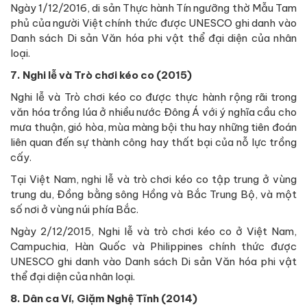
Ngày 1/12/2016, di sản Thực hành Tín ngưỡng thờ Mẫu Tam
phủ của người Việt chính thức được UNESCO ghi danh vào
Danh sách Di sản Văn hóa phi vật thể đại diện của nhân
loại.
7. Nghi lễ và Trò chơi kéo co (2015)
Nghi lễ và Trò chơi kéo co được thực hành rộng rãi trong
văn hóa trồng lúa ở nhiều nước Đông Á với ý nghĩa cầu cho
mưa thuận, gió hòa, mùa màng bội thu hay những tiên đoán
liên quan đến sự thành công hay thất bại của nỗ lực trồng
cấy.
Tại Việt Nam, nghi lễ và trò chơi kéo co tập trung ở vùng
trung du, Đồng bằng sông Hồng và Bắc Trung Bộ, và một
số nơi ở vùng núi phía Bắc.
Ngày 2/12/2015, Nghi lễ và trò chơi kéo co ở Việt Nam,
Campuchia, Hàn Quốc và Philippines chính thức được
UNESCO ghi danh vào Danh sách Di sản Văn hóa phi vật
thể đại diện của nhân loại.
8. Dân ca Ví, Giặm Nghệ Tĩnh (2014)