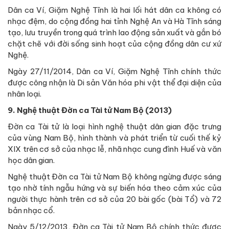
Dân ca Ví, Giặm Nghệ Tĩnh là hai lối hát dân ca không có
nhạc đệm, do cộng đồng hai tỉnh Nghệ An và Hà Tĩnh sáng
tạo, lưu truyền trong quá trình lao động sản xuất và gắn bó
chặt chẽ với đời sống sinh hoạt của cộng đồng dân cư xứ
Nghệ.
Ngày 27/11/2014, Dân ca Ví, Giặm Nghệ Tĩnh chính thức
được công nhận là Di sản Văn hóa phi vật thể đại diện của
nhân loại.
9. Nghệ thuật Đờn ca Tài tử Nam Bộ (2013)
Đờn ca Tài tử là loại hình nghệ thuật dân gian đặc trưng
của vùng Nam Bộ, hình thành và phát triển từ cuối thế kỷ
XIX trên cơ sở của nhạc lễ, nhã nhạc cung đình Huế và văn
học dân gian.
Nghệ thuật Đờn ca Tài tử Nam Bộ không ngừng được sáng
tạo nhờ tính ngẫu hứng và sự biến hóa theo cảm xúc của
người thực hành trên cơ sở của 20 bài gốc (bài Tổ) và 72
bản nhạc cổ.
Ngày 5/12/2013, Đờn ca Tài tử Nam Bộ chính thức được