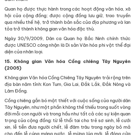
Quan họ được thực hành trong các hoạt động văn hóa, xã
hội của cộng đồng; được cộng đồng lưu giữ, trao truyền
qua nhiều thế hệ, trở thành bản sắc của địa phương và lan
tỏa trở thành không gian văn hóa đặc thù.
Ngày 30/9/2009, Dân ca Quan họ Bắc Ninh chính thức
được UNESCO công nhận là Di sản Văn hóa phi vật thể đại
diện của nhân loại.
15. Không gian Văn hóa Cồng chiêng Tây Nguyên
(2005)
Không gian Văn hóa Cồng Chiêng Tây Nguyên trải rộng trên
địa bàn năm tỉnh: Kon Tum, Gia Lai, Đắk Lắk, Đắk Nông và
Lâm Đồng.
Cồng chiêng gắn bó mật thiết với cuộc sống của người dân
Tây Nguyên, như một phần không thể thiếu trong suốt vòng
đời mỗi con người và trong hầu như tất cả các sự kiện quan
trọng của cộng đồng: từ lễ thổi tai cho trẻ sơ sinh, lễ cưới
xin, lễ tiễn đưa người chết, lễ đâm trâu trong ngày bỏ mả
cho đến lễ cúng máng nước, lễ mừng lúa mới, lễ đóng cửa