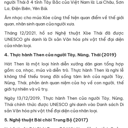
người Thái ở 4 tỉnh Tây Bắc của Việt Nam là: Lai Châu, Sơn
La, Điện Biên, Yên Bái.
Âm nhạc cho múa Xòe cũng thể hiện quan điểm về thế giới
quan, nhân sinh quan của người xưa.
Tháng 12/2021, hồ sơ Nghệ thuật Xòe Thái đã được
UNESCO ghi danh là Di sản Văn hóa phi vật thể đại diện
của nhân loại.
4. Thực hành Then của người Tày, Nùng, Thái (2019)
Hát Then là một loại hình diễn xướng dân gian tổng hợp
gồm: ca, nhạc, múa và diễn trò. Thực hành Then là nghi lễ
không thể thiếu trong đời sống tâm linh của người Tày,
Nùng, Thái, phản ánh quan niệm của họ về con người, thế
giới tự nhiên và vũ trụ.
Ngày 13/12/2019, Thực hành Then của người Tày, Nùng,
Thái chính thức được UNESCO ghi danh vào Danh sách Di
sản Văn hóa phi vật thể đại diện của nhân loại.
5. Nghệ thuật Bài chòi Trung Bộ (2017)