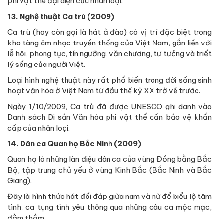
phi vật thể đại diện của nhân loại.
13. Nghệ thuật Ca trù (2009)
Ca trù (hay còn gọi là hát ả đào) có vị trí đặc biệt trong
kho tàng âm nhạc truyền thống của Việt Nam, gắn liền với
lễ hội, phong tục, tín ngưỡng, văn chương, tư tưởng và triết
lý sống của người Việt.
Loại hình nghệ thuật này rất phổ biến trong đời sống sinh
hoạt văn hóa ở Việt Nam từ đầu thế kỷ XX trở về trước.
Ngày 1/10/2009, Ca trù đã được UNESCO ghi danh vào
Danh sách Di sản Văn hóa phi vật thể cần bảo vệ khẩn
cấp của nhân loại.
14. Dân ca Quan họ Bắc Ninh (2009)
Quan họ là những làn điệu dân ca của vùng Đồng bằng Bắc
Bộ, tập trung chủ yếu ở vùng Kinh Bắc (Bắc Ninh và Bắc
Giang).
Đây là hình thức hát đối đáp giữa nam và nữ để biểu lộ tâm
tình, ca tụng tình yêu thông qua những câu ca mộc mạc,
đằm thắm.