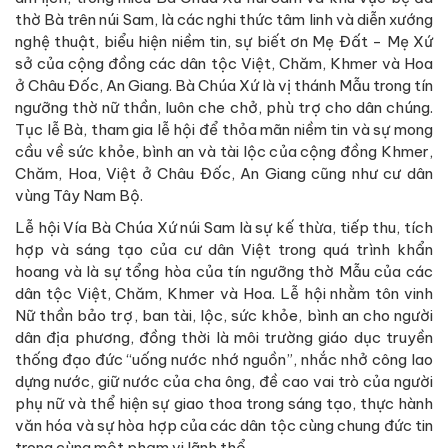
thờ Bà trên núi Sam, là các nghi thức tâm linh và diễn xướng
nghệ thuật, biểu hiện niềm tin, sự biết ơn Mẹ Đất - Mẹ Xứ
sở của cộng đồng các dân tộc Việt, Chăm, Khmer và Hoa
ở Châu Đốc, An Giang. Bà Chúa Xứ là vị thánh Mẫu trong tín
ngưỡng thờ nữ thần, luôn che chở, phù trợ cho dân chúng.
Tục lễ Bà, tham gia lễ hội để thỏa mãn niềm tin và sự mong
cầu về sức khỏe, bình an và tài lộc của cộng đồng Khmer,
Chăm, Hoa, Việt ở Châu Đốc, An Giang cũng như cư dân
vùng Tây Nam Bộ.
Lễ hội Vía Bà Chúa Xứ núi Sam là sự kế thừa, tiếp thu, tích
hợp và sáng tạo của cư dân Việt trong quá trình khẩn
hoang và là sự tổng hòa của tín ngưỡng thờ Mẫu của các
dân tộc Việt, Chăm, Khmer và Hoa. Lễ hội nhằm tôn vinh
Nữ thần bảo trợ, ban tài, lộc, sức khỏe, bình an cho người
dân địa phương, đồng thời là môi trường giáo dục truyền
thống đạo đức “uống nước nhớ nguồn”, nhắc nhở công lao
dựng nước, giữ nước của cha ông, đề cao vai trò của người
phụ nữ và thể hiện sự giao thoa trong sáng tạo, thực hành
văn hóa và sự hòa hợp của các dân tộc cùng chung đức tin
trong cùng một phạm vi lãnh thổ.