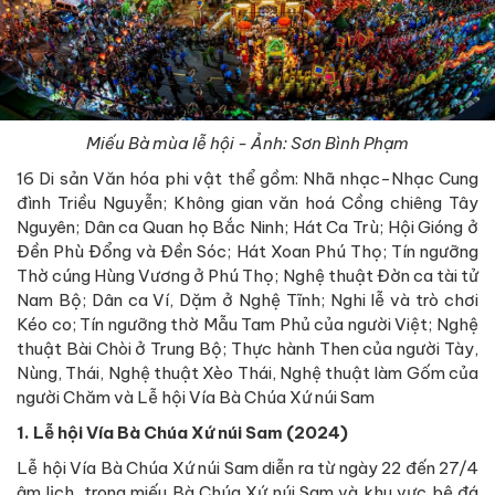
Miếu Bà mùa lễ hội - Ảnh: Sơn Bình Phạm
16 Di sản Văn hóa phi vật thể gồm: Nhã nhạc-Nhạc Cung
đình Triều Nguyễn; Không gian văn hoá Cồng chiêng Tây
Nguyên; Dân ca Quan họ Bắc Ninh; Hát Ca Trù; Hội Gióng ở
Đền Phù Đổng và Đền Sóc; Hát Xoan Phú Thọ; Tín ngưỡng
Thờ cúng Hùng Vương ở Phú Thọ; Nghệ thuật Đờn ca tài tử
Nam Bộ; Dân ca Ví, Dặm ở Nghệ Tĩnh; Nghi lễ và trò chơi
Kéo co; Tín ngưỡng thờ Mẫu Tam Phủ của người Việt; Nghệ
thuật Bài Chòi ở Trung Bộ; Thực hành Then của người Tày,
Nùng, Thái, Nghệ thuật Xèo Thái, Nghệ thuật làm Gốm của
người Chăm và Lễ hội Vía Bà Chúa Xứ núi Sam
1. Lễ hội Vía Bà Chúa Xứ núi Sam (2024)
Lễ hội Vía Bà Chúa Xứ núi Sam diễn ra từ ngày 22 đến 27/4
âm lịch, trong miếu Bà Chúa Xứ núi Sam và khu vực bệ đá