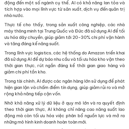
động đến một số ngành cụ thể, AI có khả năng lan tỏa và
tích hợp vào mọi lĩnh vực từ sản xuất, dịch vụ đến quản trị
nhà nước.
Thực tế cho thấy, trong sản xuất công nghiệp, các nhà
máy thông minh tại Trung Quốc và Đức đã sử dụng AI để tối
ưu hóa dây chuyền, giúp giảm tới 20-30% chi phí vận hành
và tăng đáng kể năng suất.
Trong lĩnh vực logistics, các hệ thống do Amazon triển khai
đã sử dụng AI để dự báo nhu cầu và tối ưu hóa kho vận theo
thời gian thực, rút ngắn đáng kể thời gian giao hàng và
giảm chi phí tồn kho.
Trong tài chính, AI được các ngân hàng lớn sử dụng để phát
hiện gian lận và chấm điểm tín dụng, giúp giảm rủi ro và mở
rộng khả năng tiếp cận vốn.
Nhờ khả năng xử lý dữ liệu ở quy mô lớn và ra quyết định
theo thời gian thực, AI không chỉ nâng cao năng suất lao
động mà còn tối ưu hóa việc phân bổ nguồn lực và mở ra
những mô hình kinh doanh hoàn toàn mới.