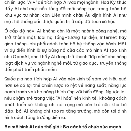
chiến lược "AI+" để tích hợp AI vào mọi ngành; Hoa Kỳ thúc
đẩy AI như một nền tảng đổi mới sáng tạo trong toàn bộ
khu vực tư nhân; còn Liên minh châu Âu định hình AI như
một hệ thống cần được quản trị ở cấp độ toàn xã hội.
Ở cấp độ này, AI không còn là một ngành công nghệ, mà
trở thành một loại hạ tầng-tương tự điện, Internet hay
giao thông-chi phối cách toàn bộ hệ thống vận hành. Một
ví dụ điển hình là sự bùng nổ của các mô hình AI tạo sinh
như OpenAI, cho thấy AI đang trở thành "lớp nền" cho hàng
loạt dịch vụ và ngành nghề mới, từ giáo dục, truyền thông
đến phát triển phần mềm.
Quốc gia nào tích hợp AI vào nền kinh tế sớm và hiệu quả
hơn sẽ có lợi thế chiến lược rõ rệt về năng suất, năng lực
cạnh tranh và khả năng thích ứng với biến động. Ngược lại,
nếu chậm trễ trong việc "AI hóa" nền kinh tế, khoảng cách
phát triển sẽ không chỉ nới rộng mà còn trở nên khó bù
đắp, bởi AI không chỉ tạo ra tăng trưởng, mà còn tái định
hình cách tăng trưởng diễn ra.
Ba mô hình AI của thế giới: Ba cách tổ chức sức mạnh