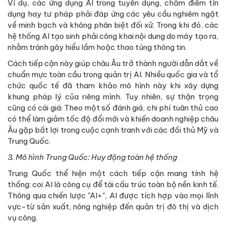
Ví dụ, các ứng dụng AI trong tuyển dụng, chấm điểm tín
dụng hay tư pháp phải đáp ứng các yêu cầu nghiêm ngặt
về minh bạch và không phân biệt đối xử. Trong khi đó, các
hệ thống AI tạo sinh phải công khai nội dung do máy tạo ra,
nhằm tránh gây hiểu lầm hoặc thao túng thông tin.
Cách tiếp cận này giúp châu Âu trở thành người dẫn dắt về
chuẩn mực toàn cầu trong quản trị AI. Nhiều quốc gia và tổ
chức quốc tế đã tham khảo mô hình này khi xây dựng
khung pháp lý của riêng mình. Tuy nhiên, sự thận trọng
cũng có cái giá: Theo một số đánh giá, chi phí tuân thủ cao
có thể làm giảm tốc độ đổi mới và khiến doanh nghiệp châu
Âu gặp bất lợi trong cuộc cạnh tranh với các đối thủ Mỹ và
Trung Quốc.
3. Mô hình Trung Quốc: Huy động toàn hệ thống
Trung Quốc thể hiện một cách tiếp cận mang tính hệ
thống: coi AI là công cụ để tái cấu trúc toàn bộ nền kinh tế.
Thông qua chiến lược "AI+", AI được tích hợp vào mọi lĩnh
vực-từ sản xuất, nông nghiệp đến quản trị đô thị và dịch
vụ công.