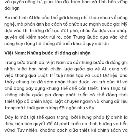
và quyền riêng tư, giữa tốc độ triển khai và tính bền vững
dài hạn.
Ba mô hình AI lớn của thế giới không chỉ khác nhau về công
nghệ, mà phản ánh ba cách tổ chức sức mạnh quốc gia: Mỹ
dựa vào thị trường để tạo đột phá, châu Âu dựa vào pháp
quyền để kiểm soát rủi ro, còn Trung Quốc dựa vào khả
năng huy động hệ thống để triển khai ở quy mô lớn.
Việt Nam: Những bước đi đáng ghi nhận
Trong bức tranh đó, Việt Nam đã có những bước đi đáng ghi
nhận. Việc ban hành chiến lược quốc gia về AI, cùng với
việc thông qua Luật Trí tuệ nhân tạo và Luật Dữ liệu, cho
thấy chúng ta đã sớm nhận thức được vai trò của AI và
chủ động xây dựng khung thể chế cần thiết. Trên thực tế,
không nhiều quốc gia đang phát triển có thể đồng thời
thiết lập cả chiến lược, luật chuyên ngành và khung dữ liệu
trong một thời gian tương đối ngắn như vậy.
Đây là một lợi thế quan trọng, bởi khung pháp lý chính là
điều kiện tiên quyết để AI phát triển có định hướng và bền
vững. Tuy nhiên, khoảng cách giữa thiết kế chính sách và