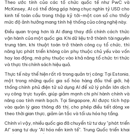
Theo ước tính của các tổ chức quốc tế như PwC và
McKinsey, AI có thể đóng góp hàng chục nghìn tỷ USD cho
kinh tế toàn cầu trong thập kỷ tới-một con số cho thấy
mức độ ảnh hưởng mang tính hệ thống của công nghệ này.
Điều quan trọng hơn là AI đang thay đổi chính cách thức
vận hành của một quốc gia. Khi dữ liệu trở thành tài nguyên
trung tâm, khi thuật toán trở thành công cụ tổ chức, thì
năng lực phát triển không còn phụ thuộc chủ yếu vào vốn
hay lao động, mà phụ thuộc vào khả năng tổ chức tri thức
và thực thi chính sách hiệu quả.
Thực tế này thể hiện rất rõ trong quản trị công: Tại Estonia,
một trong những quốc gia số hóa hàng đầu thế giới, hệ
thống chính phủ điện tử sử dụng AI để xử lý phần lớn dịch
vụ công trực tuyến, giúp giảm mạnh chi phí hành chính và
nâng cao tính minh bạch. Tại Singapore, AI được tích hợp
vào quản lý giao thông đô thị, cho phép điều tiết dòng xe
theo thời gian thực, giảm ùn tắc và tối ưu hóa hạ tầng.
Chính vì vậy, nhiều quốc gia đã chuyển từ tư duy "phát triển
AI" sang tư duy "AI hóa nền kinh tế". Trung Quốc triển khai