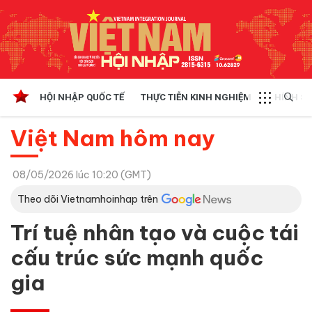
HỘI NHẬP QUỐC TẾ
THỰC TIỄN KINH NGHIỆM
CHÍNH SÁ
Việt Nam hôm nay
08/05/2026 lúc 10:20 (GMT)
Theo dõi Vietnamhoinhap trên
Trí tuệ nhân tạo và cuộc tái
cấu trúc sức mạnh quốc
gia