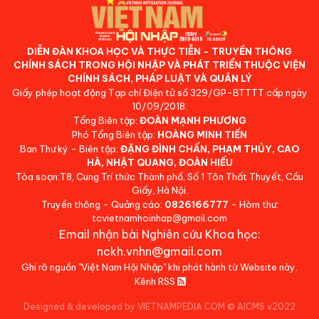
DIỄN ĐÀN KHOA HỌC VÀ THỰC TIỄN - TRUYỀN THÔNG
CHÍNH SÁCH TRONG HỘI NHẬP VÀ PHÁT TRIỂN THUỘC VIỆN
CHÍNH SÁCH, PHÁP LUẬT VÀ QUẢN LÝ
Giấy phép hoạt động Tạp chí Điện tử số 329/GP-BTTTT cấp ngày
10/09/2018.
Tổng Biên tập:
ĐOÀN MẠNH PHƯƠNG
Phó Tổng Biên tập:
HOÀNG MINH TIẾN
Ban Thư ký - Biên tập:
ĐẶNG ĐÌNH CHẤN, PHẠM THỦY, CAO
HÀ, NHẬT QUANG, ĐOÀN HIẾU
Tòa soạn:T8, Cung Trí thức Thành phố, Số 1 Tôn Thất Thuyết, Cầu
Giấy, Hà Nội.
Truyền thông - Quảng cáo:
0826166777
- Hòm thư:
tcvietnamhoinhap@gmail.com
Email nhận bài Nghiên cứu Khoa học:
nckh.vnhn@gmail.com
Ghi rõ nguồn "Việt Nam Hội Nhập" khi phát hành từ Website này.
Kênh RSS
Designed & developed by VIETNAMPEDIA.COM
©
AICMS v2022