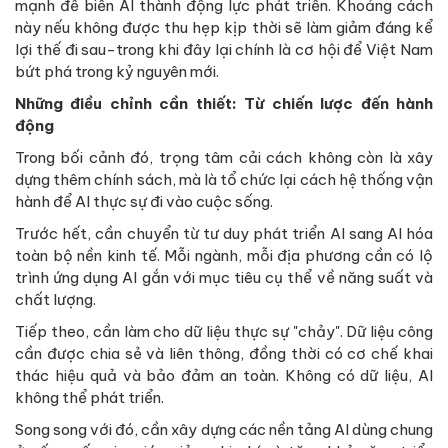
mạnh để biến AI thành động lực phát triển. Khoảng cách
này nếu không được thu hẹp kịp thời sẽ làm giảm đáng kể
lợi thế đi sau-trong khi đây lại chính là cơ hội để Việt Nam
bứt phá trong kỷ nguyên mới.
Những điều chỉnh cần thiết: Từ chiến lược đến hành
động
Trong bối cảnh đó, trọng tâm cải cách không còn là xây
dựng thêm chính sách, mà là tổ chức lại cách hệ thống vận
hành để AI thực sự đi vào cuộc sống.
Trước hết, cần chuyển từ tư duy phát triển AI sang AI hóa
toàn bộ nền kinh tế. Mỗi ngành, mỗi địa phương cần có lộ
trình ứng dụng AI gắn với mục tiêu cụ thể về năng suất và
chất lượng.
Tiếp theo, cần làm cho dữ liệu thực sự "chảy". Dữ liệu công
cần được chia sẻ và liên thông, đồng thời có cơ chế khai
thác hiệu quả và bảo đảm an toàn. Không có dữ liệu, AI
không thể phát triển.
Song song với đó, cần xây dựng các nền tảng AI dùng chung