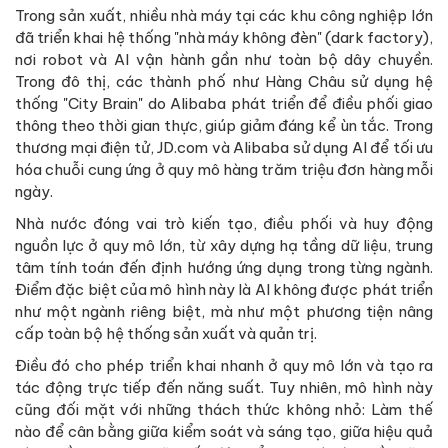
Trong sản xuất, nhiều nhà máy tại các khu công nghiệp lớn
đã triển khai hệ thống "nhà máy không đèn" (dark factory),
nơi robot và AI vận hành gần như toàn bộ dây chuyền.
Trong đô thị, các thành phố như Hàng Châu sử dụng hệ
thống "City Brain" do Alibaba phát triển để điều phối giao
thông theo thời gian thực, giúp giảm đáng kể ùn tắc. Trong
thương mại điện tử, JD.com và Alibaba sử dụng AI để tối ưu
hóa chuỗi cung ứng ở quy mô hàng trăm triệu đơn hàng mỗi
ngày.
Nhà nước đóng vai trò kiến tạo, điều phối và huy động
nguồn lực ở quy mô lớn, từ xây dựng hạ tầng dữ liệu, trung
tâm tính toán đến định hướng ứng dụng trong từng ngành.
Điểm đặc biệt của mô hình này là AI không được phát triển
như một ngành riêng biệt, mà như một phương tiện nâng
cấp toàn bộ hệ thống sản xuất và quản trị.
Điều đó cho phép triển khai nhanh ở quy mô lớn và tạo ra
tác động trực tiếp đến năng suất. Tuy nhiên, mô hình này
cũng đối mặt với những thách thức không nhỏ: Làm thế
nào để cân bằng giữa kiểm soát và sáng tạo, giữa hiệu quả