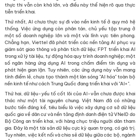
thực thi vẫn còn khá lớn, và điều này thể hiện rõ qua thực
tiễn triển khai.
Thứ nhất, AI chưa thực sự đi vào nền kinh tế ở quy mô hệ
thống. Việc ứng dụng còn phân tán, chủ yếu tập trung ở
một số doanh nghiệp lớn và một vài lĩnh vực tiên phong.
Chẳng hạn, Viettel đã phát triển các nền tảng AI phục vụ
giám sát giao thông và phân tích dữ liệu; FPT triển khai AI
trong xử lý tài liệu, tự động hóa quy trình doanh nghiệp; một
số ngân hàng ứng dụng AI trong chấm điểm tín dụng và
phát hiện gian lận. Tuy nhiên, các ứng dụng này vẫn mang
tính điểm lẻ, chưa tạo thành một làn sóng "AI hóa" toàn bộ
nền kinh tế như cách Trung Quốc đang triển khai với "AI+".
Thứ hai, dữ liệu-yếu tố cốt lõi của AI-vẫn chưa được khai
thác như một tài nguyên chung. Việt Nam đã có những
bước tiến đáng kể, tiêu biểu là việc xây dựng cơ sở dữ liệu
quốc gia về dân cư và nền tảng định danh điện tử VNeID do
Bộ Công an triển khai, với hàng chục triệu người dân tham
gia. Đây là một tài sản dữ liệu cực kỳ quan trọng, có giá trị.
Tuy nhiên, việc kết nối và chia sẻ dữ liệu giữa các bộ, ngành