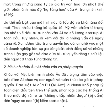
một trong những công ty có giá trị vốn hóa lớn nhất thế
giới, phản ánh mức độ "hạ tầng hóa" của AI trong nền kinh
tế Mỹ.
Ưu thế nổi bật của mô hình này là tốc độ và khả năng đổi
mới. Theo nhiều thống kê quốc tế, Mỹ vẫn chiếm tỉ trọng
lớn nhất về đầu tư tư nhân vào AI và số lượng startup AI
toàn cầu. Tuy nhiên, đi kèm với đó là những vấn đề ngày
càng rõ: Xu hướng tập trung quyền lực công nghệ vào một
số doanh nghiệp lớn, sự gia tăng bất bình đẳng số và những
tranh luận gay gắt về đạo đức AI-từ quyền riêng tư dữ liệu
đến nguy cơ thao túng thông tin.
2. Mô hình châu Âu: AI nhân văn và pháp quyền
Khác với Mỹ, Liên minh châu Âu đặt trọng tâm vào việc
bảo đảm AI phục vụ con người và tuân thủ các giá trị pháp
quyền. Đạo luật AI của EU (AI Act) là khuôn khổ pháp lý
toàn diện đầu tiên trên thế giới, phân loại các hệ thống AI
theo mức độ rủi ro từ "không chấp nhận được" (bị cấm)
đến "nguy cơ cao" (bị kiểm soát chặt).