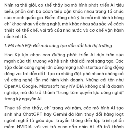
Nhìn ra thế giới, có thể thấy ba mô hình phát triển AI tiêu
biểu, phản ánh ba cách tiếp cận khác nhau trong tổ chức
sức mạnh quốc gia. Điểm đáng chú ý là mỗi mô hình không
chỉ khác nhau về công nghệ, mà khác nhau sâu sắc về cách
thiết kế thể chế, vai trò của nhà nước và cơ chế vận hành
nền kinh tế.
1. Mô hình Mỹ: Đổi mới sáng tạo dẫn dắt bởi thị trường
Hoa Kỳ lựa chọn con đường phát triển AI dựa trên sức
mạnh của thị trường và hệ sinh thái đổi mới sáng tạo. Các
tập đoàn công nghệ lớn cùng mạng lưới startup năng động
đóng vai trò dẫn dắt, tạo ra những đột phá nhanh chóng cả
về công nghệ lẫn mô hình kinh doanh. Những cái tên như
OpenAI, Google, Microsoft hay NVIDIA không chỉ là doanh
nghiệp, mà đã trở thành "trung tâm quyền lực công nghệ"
trong kỷ nguyên AI.
Thực tế cho thấy, chỉ trong vài năm, các mô hình AI tạo
sinh như ChatGPT hay Gemini đã làm thay đổi hàng loạt
ngành nghề từ giáo dục, truyền thông đến lập trình phần
mềm. NVIDIA, với vai trò cung cấp chip AI, đã trở thành