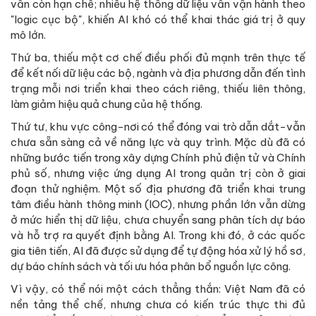
vẫn còn hạn chế; nhiều hệ thống dữ liệu vẫn vận hành theo
"logic cục bộ", khiến AI khó có thể khai thác giá trị ở quy
mô lớn.
Thứ ba, thiếu một cơ chế điều phối đủ mạnh trên thực tế
để kết nối dữ liệu các bộ, ngành và địa phương dẫn đến tình
trạng mỗi nơi triển khai theo cách riêng, thiếu liên thông,
làm giảm hiệu quả chung của hệ thống.
Thứ tư, khu vực công-nơi có thể đóng vai trò dẫn dắt-vẫn
chưa sẵn sàng cả về năng lực và quy trình. Mặc dù đã có
những bước tiến trong xây dựng Chính phủ điện tử và Chính
phủ số, nhưng việc ứng dụng AI trong quản trị còn ở giai
đoạn thử nghiệm. Một số địa phương đã triển khai trung
tâm điều hành thông minh (IOC), nhưng phần lớn vẫn dừng
ở mức hiển thị dữ liệu, chưa chuyển sang phân tích dự báo
và hỗ trợ ra quyết định bằng AI. Trong khi đó, ở các quốc
gia tiên tiến, AI đã được sử dụng để tự động hóa xử lý hồ sơ,
dự báo chính sách và tối ưu hóa phân bổ nguồn lực công.
Vì vậy, có thể nói một cách thẳng thắn: Việt Nam đã có
nền tảng thể chế, nhưng chưa có kiến trúc thực thi đủ