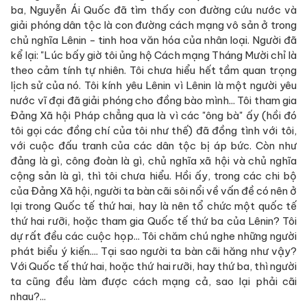
ba, Nguyễn Ái Quốc đã tìm thấy con đường cứu nước và
giải phóng dân tộc là con đường cách mạng vô sản ở trong
chủ nghĩa Lênin - tinh hoa văn hóa của nhân loại. Người đã
kể lại: "Lúc bấy giờ tôi ủng hộ Cách mạng Tháng Mười chỉ là
theo cảm tính tự nhiên. Tôi chưa hiểu hết tầm quan trọng
lịch sử của nó. Tôi kính yêu Lênin vì Lênin là một người yêu
nước vĩ đại đã giải phóng cho đồng bào mình... Tôi tham gia
Đảng Xã hội Pháp chẳng qua là vì các "ông bà" ấy (hồi đó
tôi gọi các đồng chí của tôi như thế) đã đồng tình với tôi,
với cuộc đấu tranh của các dân tộc bị áp bức. Còn như
đảng là gì, công đoàn là gì, chủ nghĩa xã hội và chủ nghĩa
cộng sản là gì, thì tôi chưa hiểu. Hồi ấy, trong các chi bộ
của Đảng Xã hội, người ta bàn cãi sôi nổi về vấn đề có nên ở
lại trong Quốc tế thứ hai, hay là nên tổ chức một quốc tế
thứ hai rưỡi, hoặc tham gia Quốc tế thứ ba của Lênin? Tôi
dự rất đều các cuộc họp... Tôi chăm chú nghe những người
phát biểu ý kiến.... Tại sao người ta bàn cãi hăng như vậy?
Với Quốc tế thứ hai, hoặc thứ hai rưỡi, hay thứ ba, thì người
ta cũng đều làm được cách mạng cả, sao lại phải cãi
nhau?...