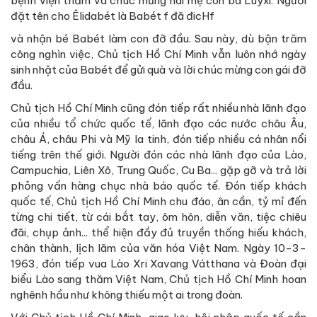
bệnh viện thăm và chúc mừng hai mẹ con bà Luyxi. Người
đặt tên cho Êlidabét là Babét f đã đicHf
và nhận bé Babét làm con đỡ đầu. Sau này, dù bận trăm
công nghìn việc, Chủ tịch Hồ Chí Minh vẫn luôn nhớ ngày
sinh nhật của Babét để gửi quà và lời chúc mừng con gái đỡ
đầu.
Chủ tịch Hồ Chí Minh cũng đón tiếp rất nhiều nhà lãnh đạo
của nhiều tổ chức quốc tế, lãnh đạo các nước châu Âu,
châu Á, châu Phi và Mỹ la tinh, đón tiếp nhiều cá nhân nổi
tiếng trên thế giới. Người đón các nhà lãnh đạo của Lào,
Campuchia, Liên Xô, Trung Quốc, Cu Ba... gặp gỡ và trả lời
phỏng vấn hàng chục nhà báo quốc tế. Đón tiếp khách
quốc tế, Chủ tịch Hồ Chí Minh chu đáo, ân cần, tỷ mỉ đến
từng chi tiết, từ cái bắt tay, ôm hôn, diễn văn, tiệc chiêu
đãi, chụp ảnh... thể hiện đầy đủ truyền thống hiếu khách,
chân thành, lịch lãm của văn hóa Việt Nam. Ngày 10-3-
1963, đón tiếp vua Lào Xri Xavang Vátthana và Đoàn đại
biểu Lào sang thăm Việt Nam, Chủ tịch Hồ Chí Minh hoan
nghênh hầu như không thiếu một ai trong đoàn.