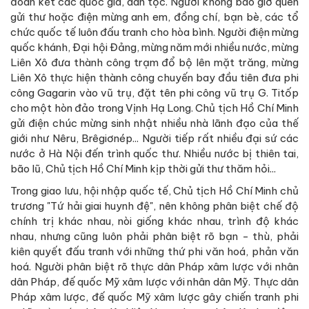
đoàn kết các quốc gia, dân tộc. Người không bao giờ quên
gửi thư hoặc điện mừng anh em, đồng chí, bạn bè, các tổ
chức quốc tế luôn đấu tranh cho hòa bình. Người điện mừng
quốc khánh, Đại hội Đảng, mừng năm mới nhiều nước, mừng
Liên Xô đưa thành công trạm đổ bộ lên mặt trăng, mừng
Liên Xô thực hiện thành công chuyến bay đầu tiên đưa phi
công Gagarin vào vũ trụ, đặt tên phi công vũ trụ G. Titốp
cho một hòn đảo trong Vịnh Hạ Long. Chủ tịch Hồ Chí Minh
gửi điện chúc mừng sinh nhật nhiều nhà lãnh đạo của thế
giới như Nêru, Brêgiơnép... Người tiếp rất nhiều đại sứ các
nước ở Hà Nội đến trình quốc thư. Nhiều nước bị thiên tai,
bão lũ, Chủ tịch Hồ Chí Minh kịp thời gửi thư thăm hỏi...
Trong giao lưu, hội nhập quốc tế, Chủ tịch Hồ Chí Minh chủ
trương "Tứ hải giai huynh đệ", nên không phân biệt chế độ
chính trị khác nhau, nòi giống khác nhau, trình độ khác
nhau, nhưng cũng luôn phải phân biệt rõ bạn - thù, phải
kiên quyết đấu tranh với những thứ phi văn hoá, phản văn
hoá. Người phân biệt rõ thực dân Pháp xâm lược với nhân
dân Pháp, đế quốc Mỹ xâm lược với nhân dân Mỹ. Thực dân
Pháp xâm lược, đế quốc Mỹ xâm lược gây chiến tranh phi