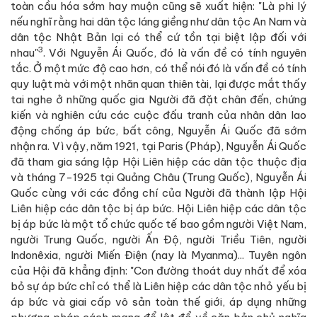
toàn cầu hóa sớm hay muộn cũng sẽ xuất hiện: "Là phi lý
nếu nghĩ rằng hai dân tộc láng giềng như dân tộc An Nam và
dân tộc Nhật Bản lại có thể cứ tồn tại biệt lập đối với
3
nhau"
. Với Nguyễn Ái Quốc, đó là vấn đề có tính nguyên
tắc. Ở một mức độ cao hơn, có thể nói đó là vấn đề có tính
quy luật mà với một nhãn quan thiên tài, lại được mắt thấy
tai nghe ở những quốc gia Người đã đặt chân đến, chứng
kiến và nghiên cứu các cuộc đấu tranh của nhân dân lao
động chống áp bức, bất công, Nguyễn Ái Quốc đã sớm
nhận ra. Vì vậy, năm 1921, tại Paris (Pháp), Nguyễn Ái Quốc
đã tham gia sáng lập Hội Liên hiệp các dân tộc thuộc địa
và tháng 7-1925 tại Quảng Châu (Trung Quốc), Nguyễn Ái
Quốc cùng với các đồng chí của Người đã thành lập Hội
Liên hiệp các dân tộc bị áp bức. Hội Liên hiệp các dân tộc
bị áp bức là một tổ chức quốc tế bao gồm người Việt Nam,
người Trung Quốc, người Ấn Độ, người Triều Tiên, người
Indonêxia, người Miến Điện (nay là Myanma)... Tuyên ngôn
của Hội đã khẳng định: "Con đường thoát duy nhất để xóa
bỏ sự áp bức chỉ có thể là Liên hiệp các dân tộc nhỏ yếu bị
áp bức và giai cấp vô sản toàn thế giới, áp dụng những