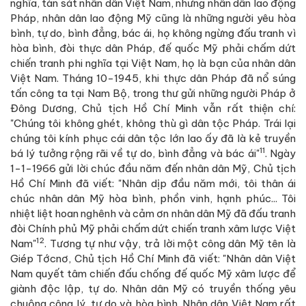
nghĩa, tàn sát nhân dân Việt Nam, nhưng nhân dân lao động
Pháp, nhân dân lao động Mỹ cũng là những người yêu hòa
bình, tự do, bình đẳng, bác ái, họ không ngừng đấu tranh vì
hòa bình, đòi thực dân Pháp, đế quốc Mỹ phải chấm dứt
chiến tranh phi nghĩa tại Việt Nam, họ là bạn của nhân dân
Việt Nam. Tháng 10-1945, khi thực dân Pháp đã nổ súng
tấn công ta tại Nam Bộ, trong thư gửi những người Pháp ở
Đông Dương, Chủ tịch Hồ Chí Minh vẫn rất thiện chí:
"Chúng tôi không ghét, không thù gì dân tộc Pháp. Trái lại
chúng tôi kính phục cái dân tộc lớn lao ấy đã là kẻ truyền
11
bá lý tưởng rộng rãi về tự do, bình đẳng và bác ái"
. Ngày
1-1-1966 gửi lời chúc đầu năm đến nhân dân Mỹ, Chủ tịch
Hồ Chí Minh đã viết: "Nhân dịp đầu năm mới, tôi thân ái
chúc nhân dân Mỹ hòa bình, phồn vinh, hạnh phúc... Tôi
nhiệt liệt hoan nghênh và cảm ơn nhân dân Mỹ đã đấu tranh
đòi Chính phủ Mỹ phải chấm dứt chiến tranh xâm lược Việt
12
Nam"
. Tương tự như vậy, trả lời một công dân Mỹ tên là
Giép Tớcnơ, Chủ tịch Hồ Chí Minh đã viết: "Nhân dân Việt
Nam quyết tâm chiến đấu chống đế quốc Mỹ xâm lược để
giành độc lập, tự do. Nhân dân Mỹ có truyền thống yêu
chuộng công lý, tự do và hòa bình. Nhân dân Việt Nam rất