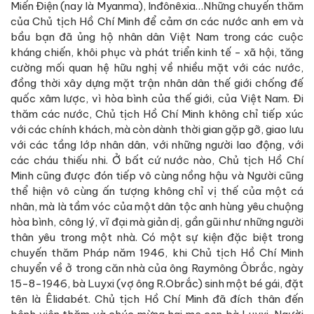
Miến Điện (nay là Myanma), Inđônêxia…Những chuyến thăm
của Chủ tịch Hồ Chí Minh để cảm ơn các nước anh em và
bầu bạn đã ủng hộ nhân dân Việt Nam trong các cuộc
kháng chiến, khôi phục và phát triển kinh tế - xã hội, tăng
cường mối quan hệ hữu nghị về nhiều mặt với các nước,
đồng thời xây dựng mặt trận nhân dân thế giới chống đế
quốc xâm lược, vì hòa bình của thế giới, của Việt Nam. Đi
thăm các nước, Chủ tịch Hồ Chí Minh không chỉ tiếp xúc
với các chính khách, mà còn dành thời gian gặp gỡ, giao lưu
với các tầng lớp nhân dân, với những người lao động, với
các cháu thiếu nhi. Ở bất cứ nước nào, Chủ tịch Hồ Chí
Minh cũng được đón tiếp vô cùng nồng hậu và Người cũng
thể hiện vô cùng ấn tượng không chỉ vị thế của một cá
nhân, mà là tầm vóc của một dân tộc anh hùng yêu chuộng
hòa bình, công lý, vĩ đại mà giản dị, gần gũi như những người
thân yêu trong một nhà. Có một sự kiện đặc biệt trong
chuyến thăm Pháp năm 1946, khi Chủ tịch Hồ Chí Minh
chuyển về ở trong căn nhà của ông Raymông Ôbrắc, ngày
15-8-1946, bà Luyxi (vợ ông R.Obrắc) sinh một bé gái, đặt
tên là Êlidabét. Chủ tịch Hồ Chí Minh đã đích thân đến