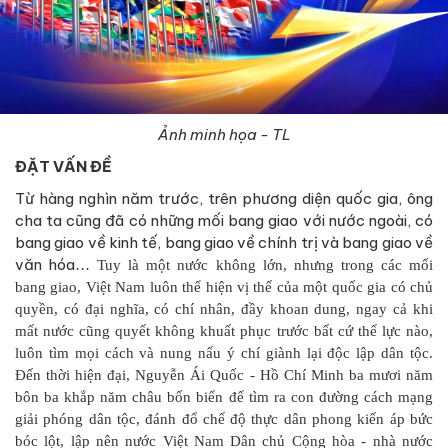
Ảnh minh họa - TL
ĐẶT VẤN ĐỀ
Từ hàng nghìn năm trước, trên phương diện quốc gia, ông
cha ta cũng đã có những mối bang giao với nước ngoài, có
bang giao về kinh tế, bang giao về chính trị và bang giao về
văn hóa
… Tuy là một nước không lớn, nhưng trong các mối
bang giao, Việt Nam luôn thể hiện vị thế của một quốc gia có chủ
quyền, có đại nghĩa, có chí nhân, đầy khoan dung, ngay cả khi
mất nước cũng quyết không khuất phục trước bất cứ thế lực nào,
luôn tìm mọi cách và nung nấu ý chí giành lại độc lập dân tộc.
Đến thời hiện đại, Nguyễn Ái Quốc - Hồ Chí Minh ba mươi năm
bôn ba khắp năm châu bốn biển để tìm ra con đường cách mạng
giải phóng dân tộc, đánh đổ chế độ thực dân phong kiến áp bức
bóc lột, lập nên nước Việt Nam Dân chủ Cộng hòa - nhà nước