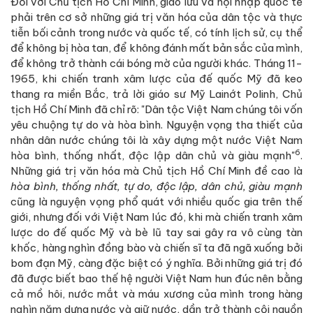
Đối với Chủ tịch Hồ Chí Minh, giao lưu và hội nhập quốc tế
phải trên cơ sở những giá trị văn hóa của dân tộc và thực
tiễn bối cảnh trong nước và quốc tế, có tính lịch sử, cụ thể
để không bị hòa tan, để không đánh mất bản sắc của mình,
để không trở thành cái bóng mờ của người khác. Tháng 11-
1965, khi chiến tranh xâm lược của đế quốc Mỹ đã keo
thang ra miền Bắc, trả lời giáo sư Mỹ Lainớt Polinh, Chủ
tịch Hồ Chí Minh đã chỉ rõ: "Dân tộc Việt Nam chúng tôi vốn
yêu chuộng tự do và hòa bình. Nguyện vọng tha thiết của
nhân dân nước chúng tôi là xây dựng một nước Việt Nam
6
hòa bình, thống nhất, độc lập dân chủ và giàu mạnh"
.
Những giá trị văn hóa mà Chủ tịch Hồ Chí Minh đề cao là
hòa bình, thống nhất, tự do, độc lập, dân chủ, giàu mạnh
cũng là nguyện vọng phổ quát với nhiều quốc gia trên thế
giới, nhưng đối với Việt Nam lúc đó, khi mà chiến tranh xâm
lược do đế quốc Mỹ và bè lũ tay sai gây ra vô cùng tàn
khốc, hàng nghìn đồng bào và chiến sĩ ta đã ngã xuống bởi
bom đạn Mỹ, càng đặc biệt có ý nghĩa. Bởi những giá trị đó
đã được biết bao thế hệ người Việt Nam hun đúc nên bằng
cả mồ hôi, nước mắt và máu xương của mình trong hàng
nghìn năm dựng nước và giữ nước, dần trở thành cội nguồn