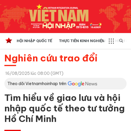
HỘI NHẬP QUỐC TẾ
THỰC TIỄN KINH NGHIỆM
CHÍNH SÁ
Nghiên cứu trao đổi
16/08/2025 lúc 08:00 (GMT)
Theo dõi Vietnamhoinhap trên
Tìm hiểu về giao lưu và hội
nhập quốc tế theo tư tưởng
Hồ Chí Minh