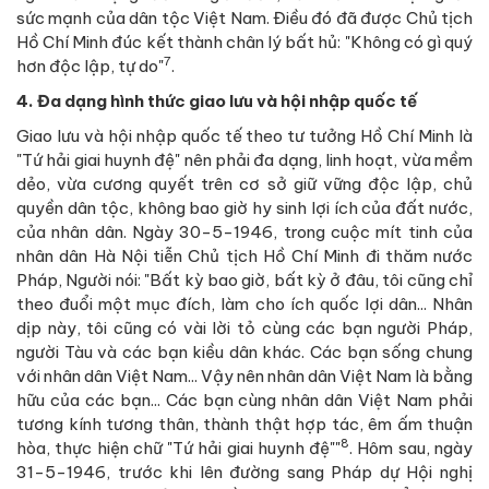
sức mạnh của dân tộc Việt Nam. Điều đó đã được Chủ tịch
Hồ Chí Minh đúc kết thành chân lý bất hủ: "Không có gì quý
7
hơn độc lập, tự do"
.
4. Đa dạng hình thức giao lưu và hội nhập quốc tế
Giao lưu và hội nhập quốc tế theo tư tưởng Hồ Chí Minh là
"Tứ hải giai huynh đệ" nên phải đa dạng, linh hoạt, vừa mềm
dẻo, vừa cương quyết trên cơ sở giữ vững độc lập, chủ
quyền dân tộc, không bao giờ hy sinh lợi ích của đất nước,
của nhân dân. Ngày 30-5-1946, trong cuộc mít tinh của
nhân dân Hà Nội tiễn Chủ tịch Hồ Chí Minh đi thăm nước
Pháp, Người nói: "Bất kỳ bao giờ, bất kỳ ở đâu, tôi cũng chỉ
theo đuổi một mục đích, làm cho ích quốc lợi dân... Nhân
dịp này, tôi cũng có vài lời tỏ cùng các bạn người Pháp,
người Tàu và các bạn kiều dân khác. Các bạn sống chung
với nhân dân Việt Nam... Vậy nên nhân dân Việt Nam là bằng
hữu của các bạn... Các bạn cùng nhân dân Việt Nam phải
tương kính tương thân, thành thật hợp tác, êm ấm thuận
8
hòa, thực hiện chữ "Tứ hải giai huynh đệ""
. Hôm sau, ngày
31-5-1946, trước khi lên đường sang Pháp dự Hội nghị