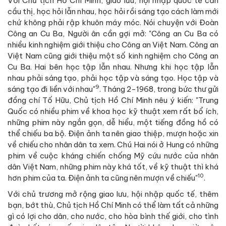
Với Chủ tịch Hồ Chí Minh, giao lưu, hội nhập quốc tế cần
cầu thị, học hỏi lẫn nhau, học hỏi rồi sáng tạo cách làm mới
chứ không phải rập khuôn máy móc. Nói chuyện với Đoàn
Công an Cu Ba, Người ân cần gợi mở: "Công an Cu Ba có
nhiều kinh nghiệm giới thiệu cho Công an Việt Nam. Công an
Việt Nam cũng giới thiệu một số kinh nghiệm cho Công an
Cu Ba. Hai bên học tập lẫn nhau. Nhưng khi học tập lẫn
nhau phải sáng tạo, phải học tập và sáng tạo. Học tập và
9
sáng tạo đi liền với nhau"
. Tháng 2-1968, trong bức thư gửi
đồng chí Tố Hữu, Chủ tịch Hồ Chí Minh nêu ý kiến: "Trung
Quốc có nhiều phim về khoa học kỹ thuật xem rất bổ ích,
những phim này ngắn gọn, dễ hiểu, một tiếng đồng hồ có
thể chiếu ba bộ. Điện ảnh ta nên giao thiệp, mượn hoặc xin
về chiếu cho nhân dân ta xem. Chú Hai nói ở Hung có những
phim về cuộc kháng chiến chống Mỹ cứu nước của nhân
dân Việt Nam, những phim này khá tốt, về kỹ thuật thì khá
10
hơn phim của ta. Điện ảnh ta cũng nên mượn về chiếu"
.
Với chủ trương mở rộng giao lưu, hội nhập quốc tế, thêm
bạn, bớt thù, Chủ tịch Hồ Chí Minh có thể làm tất cả những
gì có lợi cho dân, cho nước, cho hòa bình thế giới, cho tình