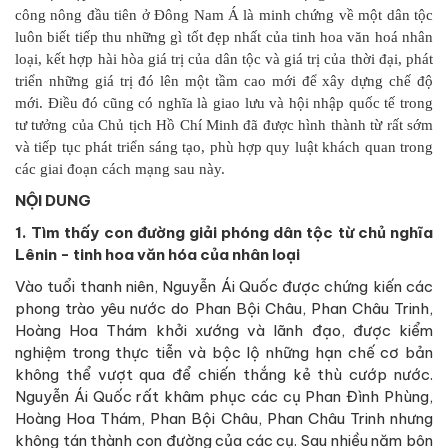
công nông đầu tiên ở Đông Nam Á là minh chứng về một dân tộc
luôn biết tiếp thu những gì tốt đẹp nhất của tinh hoa văn hoá nhân
loại, kết hợp hài hòa giá trị của dân tộc và giá trị của thời đại, phát
triển những giá trị đó lên một tầm cao mới để xây dựng chế độ
mới. Điều đó cũng có nghĩa là giao lưu và hội nhập quốc tế trong
tư tưởng của Chủ tịch Hồ Chí Minh đã được hình thành từ rất sớm
và tiếp tục phát triển sáng tạo, phù hợp quy luật khách quan trong
các giai đoạn cách mạng sau này.
NỘI DUNG
1. Tìm thấy con đường giải phóng dân tộc từ chủ nghĩa
Lênin - tinh hoa văn hóa của nhân loại
Vào tuổi thanh niên, Nguyễn Ái Quốc được chứng kiến các
phong trào yêu nước do Phan Bội Châu, Phan Châu Trinh,
Hoàng Hoa Thám khởi xướng và lãnh đạo, được kiểm
nghiệm trong thực tiễn và bộc lộ những hạn chế cơ bản
không thể vượt qua để chiến thắng kẻ thù cướp nước.
Nguyễn Ái Quốc rất khâm phục các cụ Phan Đình Phùng,
Hoàng Hoa Thám, Phan Bội Châu, Phan Châu Trinh nhưng
không tán thành con đường của các cụ. Sau nhiều năm bôn