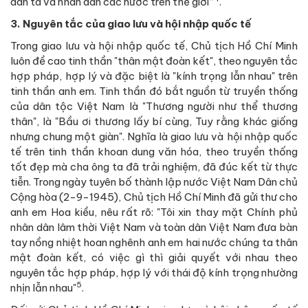
dân ta và nhân dân các nước trên thế giới”
.
3. Nguyên tắc của giao lưu và hội nhập quốc tế
Trong giao lưu và hội nhập quốc tế, Chủ tịch Hồ Chí Minh
luôn đề cao tinh thần "thân mật đoàn kết", theo nguyên tắc
hợp pháp, hợp lý và đặc biệt là "kính trọng lẫn nhau" trên
tinh thần anh em. Tinh thần đó bắt nguồn từ truyền thống
của dân tộc Việt Nam là "Thương người như thể thương
thân", là "Bầu ơi thương lấy bí cùng, Tuy rằng khác giống
nhưng chung một giàn". Nghĩa là giao lưu và hội nhập quốc
tế trên tinh thần khoan dung văn hóa, theo truyền thống
tốt đẹp mà cha ông ta đã trải nghiệm, đã đúc kết từ thực
tiễn. Trong ngày tuyên bố thành lập nước Việt Nam Dân chủ
Cộng hòa (2-9-1945), Chủ tịch Hồ Chí Minh đã gửi thư cho
anh em Hoa kiều, nêu rất rõ: "Tôi xin thay mặt Chính phủ
nhân dân lâm thời Việt Nam và toàn dân Việt Nam đưa bàn
tay nồng nhiệt hoan nghênh anh em hai nước chúng ta thân
mật đoàn kết, có việc gì thì giải quyết với nhau theo
nguyên tắc hợp pháp, hợp lý với thái độ kính trọng nhường
5
nhịn lẫn nhau"
.