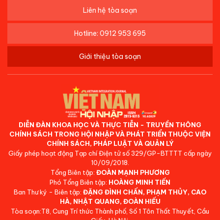
Liên hệ tòa soạn
Hotline: 0912 953 695
Giới thiệu tòa soạn
DIỄN ĐÀN KHOA HỌC VÀ THỰC TIỄN - TRUYỀN THÔNG
CHÍNH SÁCH TRONG HỘI NHẬP VÀ PHÁT TRIỂN THUỘC VIỆN
CHÍNH SÁCH, PHÁP LUẬT VÀ QUẢN LÝ
Giấy phép hoạt động Tạp chí Điện tử số 329/GP-BTTTT cấp ngày
10/09/2018.
Tổng Biên tập:
ĐOÀN MẠNH PHƯƠNG
Phó Tổng Biên tập:
HOÀNG MINH TIẾN
Ban Thư ký - Biên tập:
ĐẶNG ĐÌNH CHẤN, PHẠM THỦY, CAO
HÀ, NHẬT QUANG, ĐOÀN HIẾU
Tòa soạn:T8, Cung Trí thức Thành phố, Số 1 Tôn Thất Thuyết, Cầu