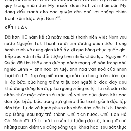
quý trọng nhân dân Mỹ, muốn đoàn kết với nhân dân Mỹ
đang đấu tranh cho các quyền dân chủ và chống chiến
13
tranh xâm lược Việt Nam"
.
KẾT LUẬN
Đã hơn 110 năm kể từ ngày người thanh niên Việt Nam yêu
nước Nguyễn Tất Thành ra đi tìm đường cứu nước. Trong
hành trình vô cùng gian khổ ấy, đi qua hàng chục quốc gia,
tiếp xúc với nhiều đối tượng trên nhiều châu lục, Nguyễn Ái
Quốc đã tìm thấy con đường cách mạng vô sản trong chủ
nghĩa Lênin - tinh hoa trí tuệ, tinh hoa văn hoá của nhân
loại tiến bộ, đáp ứng niềm mong mỏi của hàng trăm dân tộc
bị áp bức, của hàng trăm triệu con người bị đoạ đày đau
khổ đang đứng lên đập tan gông xiềng nô lệ. Từ rất sớm đã
nhận thức một cách sâu sắc về vai trò của đoàn kết các
dân tộc bị áp bức trong sự nghiệp đấu tranh giành độc lập
dân tộc, tự do và hạnh phúc cho nhân dân, nên từ khi thành
lập Đảng, sau này trở thành Chủ tịch nước, Chủ tịch Hồ
Chí Minh đã để lại một di sản tư tưởng đồ sộ, trong đó có
những quan điểm vô cùng sáng tạo, khoa học, sâu sát thực