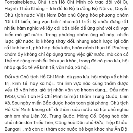
Fontainebleau, Chủ tịch Hồ Chí Minh có trao đổi với Cụ
Huỳnh Thúc Kháng - khi đó là Bộ trưởng Bộ Nội vụ, Quyền
Chủ tịch nước Việt Nam Dân chủ Cộng hòa phương châm
"Dĩ bất biến, ứng vạn biến" như một triết lý chứa đựng rất
nhiều hàm nghĩa về lấy cái bất biến để ứng phó với cái vạn
biến mà giữ nước. Trong phương châm ứng xử này, chiến
lược giữ nước là không thay đổi, nhưng sách lược lại cần
rất linh hoạt, phù hợp điều kiện, hoàn cảnh thực tế. Phương
châm ấy không chỉ áp dụng trong việc giữ nước, mà còn có
thể mở rộng ra nhiều lĩnh vực khác, trong đó có giao lưu, hội
nhập quốc tế về kinh tế, văn hóa, xã hội...
Đối với Chủ tịch Hồ Chí Minh, dù giao lưu, hội nhập về chính
trị, kinh tế, hay xã hội... thì lĩnh vực nào cũng thấm được
yếu tố văn hóa, giá trị nhân văn và khoan dung... Đầu năm
1950, Chủ tịch Hồ Chí Minh bí mật thăm Trung Quốc, Liên
Xô. Sau ngày miền Bắc được hoàn toàn giải phóng, Chủ tịch
Hồ Chí Minh không chỉ đi thăm các nước xã hội chủ nghĩa
anh em như Liên Xô, Trung Quốc, Mông Cổ, Cộng hoà dân
chủ nhân dân Triều Tiên, Cộng hoà Dân chủ Đức, Tiệp Khắc,
Bungari… mà còn đi thăm các nước bè bạn khác như Ấn Độ,