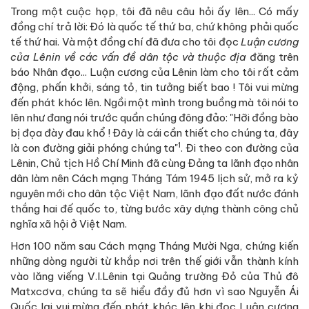
Trong một cuộc họp, tôi đã nêu câu hỏi ấy lên... Có mấy
đồng chí trả lời: Đó là quốc tế thứ ba, chứ không phải quốc
tế thứ hai. Và một đồng chí đã đưa cho tôi đọc
Luận cương
của Lênin về các vấn đề dân tộc và thuộc địa
đăng trên
báo Nhân đạo... Luận cương của Lênin làm cho tôi rất cảm
động, phấn khởi, sáng tỏ, tin tưởng biết bao ! Tôi vui mừng
đến phát khóc lên. Ngồi một mình trong buồng mà tôi nói to
lên như đang nói trước quần chúng đông đảo: "Hỡi đồng bào
bị đọa đày đau khổ ! Đây là cái cần thiết cho chúng ta, đây
1
là con đường giải phóng chúng ta"
. Đi theo con đường của
Lênin, Chủ tịch Hồ Chí Minh đã cùng Đảng ta lãnh đạo nhân
dân làm nên Cách mạng Tháng Tám 1945 lịch sử, mở ra kỷ
nguyên mới cho dân tộc Việt Nam, lãnh đạo đất nước đánh
thắng hai đế quốc to, từng bước xây dựng thành công chủ
nghĩa xã hội ở Việt Nam.
Hơn 100 năm sau Cách mạng Tháng Mười Nga, chứng kiến
những dòng người từ khắp nơi trên thế giới vẫn thành kính
vào lăng viếng V.I.Lênin tại Quảng trường Đỏ của Thủ đô
Matxcơva, chúng ta sẽ hiểu đầy đủ hơn vì sao Nguyễn Ái
Quốc lại vui mừng đến phát khóc lên khi đọc Luận cương