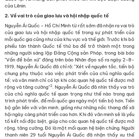
của Lênin.
2. Về vai trò của giao lưu và hội nhập quốc tế
Nguyễn Ái Quốc - Hồ Chí Minh từ rất sớm đã nhận ra vai trò
của giao lưu và hội nhập quốc tế trong sự phát triển của
mỗi quốc gia cũng như của khu vực và thế giới. Trước khi bỏ
phiếu tán thành Quốc tế thứ ba để trở thành một trong
những người sáng lập Đảng Cộng sản Pháp, trong bài báo
"Vấn đề bản xứ" đăng trên báo Nhân đạo số ra ngày 2-8-
1919, Nguyễn Ái Quốc đã chỉ rõ: "Xét về nguyên tắc, tiến bộ
chung phụ thuộc vào việc phát triển của chủ nghĩa quốc
tế; và văn minh chỉ có lợi khi các quan hệ quốc tế được mở
2
rộng và tăng cường"
. Nguyễn Ái Quốc đã nhìn thấy vai trò
của chủ nghĩa quốc tế quan trọng như thế nào trong quá
trình phát triển, để mỗi quốc gia ngày một tiến bộ hơn. Tiến
bộ gắn liền với văn minh, giống như những nấc thang để xã
hội ngày càng phát triển cao hơn. Khi đó văn minh sẽ là yếu
tố kết nối đặc biệt, giúp cho các quan hệ quốc tế được mở
rộng, tăng cường. Đó là một mối quan hệ biện chứng. Người
thanh niên 29 tuổi Nguyễn Ái Quốc đã nhận thấy xu thế