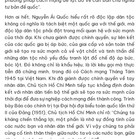
phương pháp cách mạng để lật đổ về căn bản chủ nghĩa
tư bản đế quốc".
Hơn ai hết, Nguyễn Ái Quốc hiểu rất rõ độc lập dân tộc
không có nghĩa là tách biệt một quốc gia với thế giới, mà
độc lập dân tộc phải đặt trong mối quan hệ với sức mạnh
của thời đại. Khi chưa giành được chính quyền, sự liên kết
của các quốc gia bị áp bức, của giai cấp vô sản toàn thế
giới sẽ tạo ra sức mạnh cả về vật chất và tinh thần để
những dân tộc nhỏ yếu đấu tranh lật đổ chế độ áp bức,
bóc lột. Đó không chỉ là khẩu hiệu, là lời kêu gọi mà thực
tiễn đã chứng minh, trong đó có Cách mạng Tháng Tám
1945 tại Việt Nam. Khi đã giành được chính quyền về tay
nhân dân, Chủ tịch Hồ Chí Minh tiếp tục khẳng định đoàn
kết với nhân dân tiến bộ thế giới sẽ tạo ra sức mạnh của
thời đại để đưa sự nghiệp cách mạng đến thành công. Trình
bày Báo cáo chính trị tại Đại hội đại biểu toàn quốc lần thứ
II của Đảng (1951), Chủ tịch Hồ Chí Minh chỉ rõ: “Chúng ta
kháng chiến thắng lợi, một phần là nhờ sự đồng tình của
các nước bạn và nhân dân thế giới. Vì vậy chúng ta phải
củng cố tình thân thiện giữa nước ta và các nước bạn, giữa
4