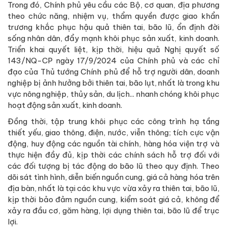
Trong đó, Chính phủ yêu cầu các Bộ, cơ quan, địa phương
theo chức năng, nhiệm vụ, thẩm quyền được giao khẩn
trương khắc phục hậu quả thiên tai, bão lũ, ổn định đời
sống nhân dân, đẩy mạnh khôi phục sản xuất, kinh doanh.
Triển khai quyết liệt, kịp thời, hiệu quả Nghị quyết số
143/NQ-CP ngày 17/9/2024 của Chính phủ và các chỉ
đạo của Thủ tướng Chính phủ để hỗ trợ người dân, doanh
nghiệp bị ảnh hưởng bởi thiên tai, bão lụt, nhất là trong khu
vực nông nghiệp, thủy sản, du lịch... nhanh chóng khôi phục
hoạt động sản xuất, kinh doanh.
Đồng thời, tập trung khôi phục các công trình hạ tầng
thiết yếu, giao thông, điện, nước, viễn thông; tích cực vận
động, huy động các nguồn tài chính, hàng hóa viện trợ và
thực hiện đầy đủ, kịp thời các chính sách hỗ trợ đối với
các đối tượng bị tác động do bão lũ theo quy định. Theo
dõi sát tình hình, diễn biến nguồn cung, giá cả hàng hóa trên
địa bàn, nhất là tại các khu vực vừa xảy ra thiên tai, bão lũ,
kịp thời bảo đảm nguồn cung, kiểm soát giá cả, không để
xảy ra đầu cơ, găm hàng, lợi dụng thiên tai, bão lũ để trục
lợi.