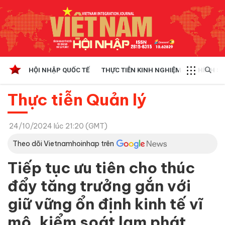
HỘI NHẬP QUỐC TẾ
THỰC TIỄN KINH NGHIỆM
CHÍNH SÁ
Thực tiễn Quản lý
24/10/2024 lúc 21:20 (GMT)
Theo dõi Vietnamhoinhap trên
Tiếp tục ưu tiên cho thúc
đẩy tăng trưởng gắn với
giữ vững ổn định kinh tế vĩ
mô, kiểm soát lạm phát