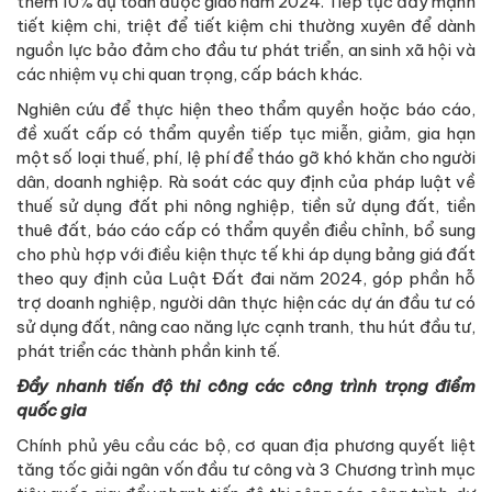
thêm 10% dự toán được giao năm 2024. Tiếp tục đẩy mạnh
tiết kiệm chi, triệt để tiết kiệm chi thường xuyên để dành
nguồn lực bảo đảm cho đầu tư phát triển, an sinh xã hội và
các nhiệm vụ chi quan trọng, cấp bách khác.
Nghiên cứu để thực hiện theo thẩm quyền hoặc báo cáo,
đề xuất cấp có thẩm quyền tiếp tục miễn, giảm, gia hạn
một số loại thuế, phí, lệ phí để tháo gỡ khó khăn cho người
dân, doanh nghiệp. Rà soát các quy định của pháp luật về
thuế sử dụng đất phi nông nghiệp, tiền sử dụng đất, tiền
thuê đất, báo cáo cấp có thẩm quyền điều chỉnh, bổ sung
cho phù hợp với điều kiện thực tế khi áp dụng bảng giá đất
theo quy định của Luật Đất đai năm 2024, góp phần hỗ
trợ doanh nghiệp, người dân thực hiện các dự án đầu tư có
sử dụng đất, nâng cao năng lực cạnh tranh, thu hút đầu tư,
phát triển các thành phần kinh tế.
Đẩy nhanh tiến độ thi công các công trình trọng điểm
quốc gia
Chính phủ yêu cầu các bộ, cơ quan địa phương quyết liệt
tăng tốc giải ngân vốn đầu tư công và 3 Chương trình mục