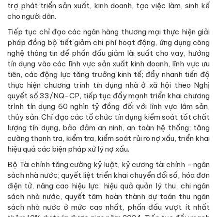
trợ phát triển sản xuất, kinh doanh, tạo việc làm, sinh kế
cho người dân.
Tiếp tục chỉ đạo các ngân hàng thương mại thực hiện giải
pháp đồng bộ tiết giảm chi phí hoạt động, ứng dụng công
nghệ thông tin để phấn đấu giảm lãi suất cho vay, hướng
tín dụng vào các lĩnh vực sản xuất kinh doanh, lĩnh vực ưu
tiên, các động lực tăng trưởng kinh tế; đẩy nhanh tiến độ
thực hiện chương trình tín dụng nhà ở xã hội theo Nghị
quyết số 33/NQ-CP, tiếp tục đẩy mạnh triển khai chương
trình tín dụng 60 nghìn tỷ đồng đối với lĩnh vực lâm sản,
thủy sản. Chỉ đạo các tổ chức tín dụng kiểm soát tốt chất
lượng tín dụng, bảo đảm an ninh, an toàn hệ thống; tăng
cường thanh tra, kiểm tra, kiểm soát rủi ro nợ xấu, triển khai
hiệu quả các biện pháp xử lý nợ xấu.
Bộ Tài chính tăng cường kỷ luật, kỷ cương tài chính - ngân
sách nhà nước; quyết liệt triển khai chuyển đổi số, hóa đơn
điện tử, nâng cao hiệu lực, hiệu quả quản lý thu, chi ngân
sách nhà nước, quyết tâm hoàn thành dự toán thu ngân
sách nhà nước ở mức cao nhất, phấn đấu vượt ít nhất