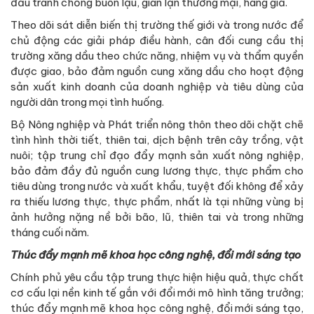
đấu tranh chống buôn lậu, gian lận thương mại, hàng giả.
Theo dõi sát diễn biến thị trường thế giới và trong nước để
chủ động các giải pháp điều hành, cân đối cung cầu thị
trường xăng dầu theo chức năng, nhiệm vụ và thẩm quyền
được giao, bảo đảm nguồn cung xăng dầu cho hoạt động
sản xuất kinh doanh của doanh nghiệp và tiêu dùng của
người dân trong mọi tình huống.
Bộ Nông nghiệp và Phát triển nông thôn theo dõi chặt chẽ
tình hình thời tiết, thiên tai, dịch bệnh trên cây trồng, vật
nuôi; tập trung chỉ đạo đẩy mạnh sản xuất nông nghiệp,
bảo đảm đầy đủ nguồn cung lương thực, thực phẩm cho
tiêu dùng trong nước và xuất khẩu, tuyệt đối không để xảy
ra thiếu lương thực, thực phẩm, nhất là tại những vùng bị
ảnh hưởng nặng nề bởi bão, lũ, thiên tai và trong những
tháng cuối năm.
Thúc đẩy mạnh mẽ khoa học công nghệ, đổi mới sáng tạo
Chính phủ yêu cầu tập trung thực hiện hiệu quả, thực chất
cơ cấu lại nền kinh tế gắn với đổi mới mô hình tăng trưởng;
thúc đẩy mạnh mẽ khoa học công nghệ, đổi mới sáng tạo,