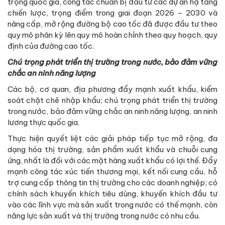
trọng quốc gia, công tác chuẩn bị đầu tư các dự án hạ tầng
chiến lược, trọng điểm trong giai đoạn 2026 - 2030 và
nâng cấp, mở rộng đường bộ cao tốc đã được đầu tư theo
quy mô phân kỳ lên quy mô hoàn chỉnh theo quy hoạch, quy
định của đường cao tốc.
Chú trọng phát triển thị trường trong nước, bảo đảm vững
chắc an ninh năng lượng
Các bộ, cơ quan, địa phương đẩy mạnh xuất khẩu, kiểm
soát chặt chẽ nhập khẩu; chú trọng phát triển thị trường
trong nước, bảo đảm vững chắc an ninh năng lượng, an ninh
lương thực quốc gia.
Thực hiện quyết liệt các giải pháp tiếp tục mở rộng, đa
dạng hóa thị trường, sản phẩm xuất khẩu và chuỗi cung
ứng, nhất là đối với các mặt hàng xuất khẩu có lợi thế. Đẩy
mạnh công tác xúc tiến thương mại, kết nối cung cầu, hỗ
trợ cung cấp thông tin thị trường cho các doanh nghiệp; có
chính sách khuyến khích tiêu dùng, khuyến khích đầu tư
vào các lĩnh vực mà sản xuất trong nước có thế mạnh, còn
năng lực sản xuất và thị trường trong nước có nhu cầu.