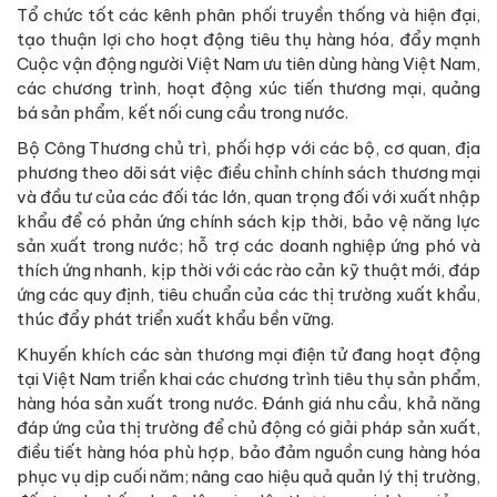
Tổ chức tốt các kênh phân phối truyền thống và hiện đại,
tạo thuận lợi cho hoạt động tiêu thụ hàng hóa, đẩy mạnh
Cuộc vận động người Việt Nam ưu tiên dùng hàng Việt Nam,
các chương trình, hoạt động xúc tiến thương mại, quảng
bá sản phẩm, kết nối cung cầu trong nước.
Bộ Công Thương chủ trì, phối hợp với các bộ, cơ quan, địa
phương theo dõi sát việc điều chỉnh chính sách thương mại
và đầu tư của các đối tác lớn, quan trọng đối với xuất nhập
khẩu để có phản ứng chính sách kịp thời, bảo vệ năng lực
sản xuất trong nước; hỗ trợ các doanh nghiệp ứng phó và
thích ứng nhanh, kịp thời với các rào cản kỹ thuật mới, đáp
ứng các quy định, tiêu chuẩn của các thị trường xuất khẩu,
thúc đẩy phát triển xuất khẩu bền vững.
Khuyến khích các sàn thương mại điện tử đang hoạt động
tại Việt Nam triển khai các chương trình tiêu thụ sản phẩm,
hàng hóa sản xuất trong nước. Đánh giá nhu cầu, khả năng
đáp ứng của thị trường để chủ động có giải pháp sản xuất,
điều tiết hàng hóa phù hợp, bảo đảm nguồn cung hàng hóa
phục vụ dịp cuối năm; nâng cao hiệu quả quản lý thị trường,