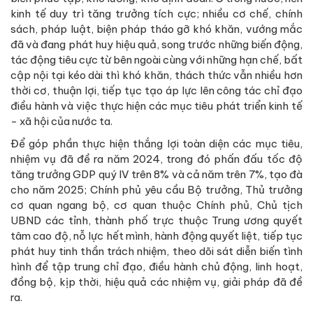
kinh tế duy trì tăng trưởng tích cực; nhiều cơ chế, chính
sách, pháp luật, biện pháp tháo gỡ khó khăn, vướng mắc
đã và đang phát huy hiệu quả, song trước những biến động,
tác động tiêu cực từ bên ngoài cùng với những hạn chế, bất
cập nội tại kéo dài thì khó khăn, thách thức vẫn nhiều hơn
thời cơ, thuận lợi, tiếp tục tạo áp lực lên công tác chỉ đạo
điều hành và việc thực hiện các mục tiêu phát triển kinh tế
- xã hội của nước ta.
Để góp phần thực hiện thắng lợi toàn diện các mục tiêu,
nhiệm vụ đã đề ra năm 2024, trong đó phấn đấu tốc độ
tăng trưởng GDP quý IV trên 8% và cả năm trên 7%, tạo đà
cho năm 2025; Chính phủ yêu cầu Bộ trưởng, Thủ trưởng
cơ quan ngang bộ, cơ quan thuộc Chính phủ, Chủ tịch
UBND các tỉnh, thành phố trực thuộc Trung ương quyết
tâm cao độ, nỗ lực hết mình, hành động quyết liệt, tiếp tục
phát huy tinh thần trách nhiệm, theo dõi sát diễn biến tình
hình để tập trung chỉ đạo, điều hành chủ động, linh hoạt,
đồng bộ, kịp thời, hiệu quả các nhiệm vụ, giải pháp đã đề
ra.