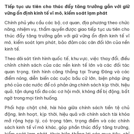
Tiếp tục ưu tiên cho thúc đẩy tăng trưởng gắn với giữ
vững ổn định kinh tế vĩ mô, kiểm soát lạm phát
Chính phủ yêu cầu các bộ, cơ quan, địa phương theo chức
năng, nhiệm vụ, thẩm quyền được giao tiếp tục ưu tiên cho
thúc đẩy tăng trưởng gắn với giữ vững ổn định kinh tế vĩ
mô, kiểm soát lạm phát, bảo đảm các cân đối lớn của nền
kinh tế.
Theo dõi sát tình hình quốc tế, khu vực, việc thay đổi, điều
chỉnh chính sách của các nền kinh tế lớn và các đối tác
quan trọng, tình hình căng thẳng tại Trung Đông và các
điểm nóng, diễn biến các cuộc bầu cử lớn, biện pháp ứng
phó của các nước để có phản ứng chính sách kịp thời, hiệu
quả, tận dụng tối đa các cơ hội mới, không để bị động, bất
ngờ trong mọi tình huống.
Phối hợp chặt chẽ, hài hòa giữa chính sách tiền tệ chủ
động, linh hoạt, kịp thời, hiệu quả với chính sách tài khóa
mở rộng hợp lý, có trọng tâm, trọng điểm và các chính
sách kinh tế vĩ mô khác, góp phần thúc đẩy tăng trường,
kiểm soát lạm phát, thực hiện thắng lợi các mục tiêu, chỉ