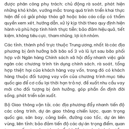
được phân công phụ trách; chủ động rà soát, phát hiện
những khó khăn, vướng mắc trong quá trình triển khai thực
hiện để có giải pháp tháo gỡ hoặc báo cáo cấp có thẩm
quyền xem xét, hướng dẫn, xử lý kịp thời theo quy định hiện
hành và phù hợp tình hình thực tiễn; bảo đảm hiệu quả, tiết
kiệm, không tiêu cực, tham nhũng, lợi ích nhóm.
Các tỉnh, thành phố trực thuộc Trung ương, nhất là các địa
phương bị ảnh hưởng bởi bão số 3 và lũ lụt sau bão phối
hợp với Ngân hàng Chính sách xã hội đẩy nhanh việc giải
ngân các chương trình tín dụng chính sách, rà soát, tổng
hợp thiệt hại của khách hàng vay vốn, trong đó có khách
hàng thuộc đối tượng vay vốn của chương trình mục tiêu
quốc gia để cơ cấu lại thời hạn trả nợ, đề xuất nhu cầu vay
mới cho đối tượng bị ảnh hưởng, góp phần ổn định đời
sống, phát triển sản xuất.
Bộ Giao thông vận tải, các địa phương đẩy nhanh tiến độ
các công trình, dự án giao thông chiến lược, quan trọng
quốc gia, sân bay, cảng biển, đường cao tốc, dự án liên
vùng, liên tỉnh; bảo đảm tiến độ các dự án trọng điểm, quan