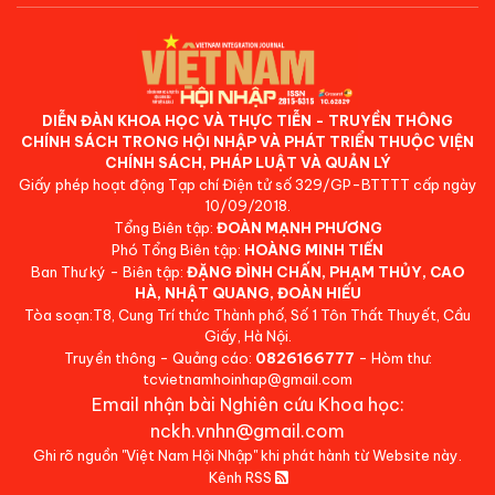
DIỄN ĐÀN KHOA HỌC VÀ THỰC TIỄN - TRUYỀN THÔNG
CHÍNH SÁCH TRONG HỘI NHẬP VÀ PHÁT TRIỂN THUỘC VIỆN
CHÍNH SÁCH, PHÁP LUẬT VÀ QUẢN LÝ
Giấy phép hoạt động Tạp chí Điện tử số 329/GP-BTTTT cấp ngày
10/09/2018.
Tổng Biên tập:
ĐOÀN MẠNH PHƯƠNG
Phó Tổng Biên tập:
HOÀNG MINH TIẾN
Ban Thư ký - Biên tập:
ĐẶNG ĐÌNH CHẤN, PHẠM THỦY, CAO
HÀ, NHẬT QUANG, ĐOÀN HIẾU
Tòa soạn:T8, Cung Trí thức Thành phố, Số 1 Tôn Thất Thuyết, Cầu
Giấy, Hà Nội.
Truyền thông - Quảng cáo:
0826166777
- Hòm thư:
tcvietnamhoinhap@gmail.com
Email nhận bài Nghiên cứu Khoa học:
nckh.vnhn@gmail.com
Ghi rõ nguồn "Việt Nam Hội Nhập" khi phát hành từ Website này.
Kênh RSS