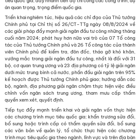
tiêu quốc gia; đẩy nhanh tiến độ thi công các công trình, dự
án quan trọng, trọng điểm quốc gia.
Triển khai nghiêm túc, hiệu quả các chỉ đạo của Thủ tướng
Chính phủ tại Chỉ thị số 26/CT-TTg ngày 08/8/2024 về
các giải pháp đẩy mạnh giải ngân đầu tư công những tháng
cuối năm 2024; phát huy hơn nữa vai trò của 07 Tổ công
tác của Thủ tướng Chính phủ và 26 Tổ công tác của thành
viên Chính phủ để kiểm tra, đôn đốc, tháo gỡ khó khăn,
vướng mắc trong giải ngân đầu tư công, nhất là đối với 31
bộ, cơ quan trung ương và 23 địa phương có tỷ lệ giải ngân
dưới mức trung bình cả nước, phấn đấu giải ngân trên 95%
kế hoạch được Thủ tướng Chính phủ giao; hướng dẫn các
bộ, ngành, địa phương giải ngân chậm thực hiện việc điều
chỉnh vốn ngân sách trung ương, tham mưu cấp thẩm
quyền xem xét, quyết định.
Tiếp tục đẩy mạnh triển khai và giải ngân vốn thực hiện
các chương trình mục tiêu quốc gia; khẩn trương sửa đổi,
bổ sung hoặc trình cấp có thẩm quyền sửa đổi, bổ sung
các văn bản về quản lý, tổ chức thực hiện các chương
trình mục tiêu quốc gia theo ngành, lĩnh vực và trên địa bàn