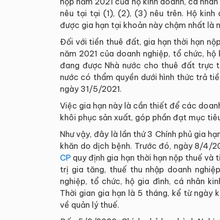
nộp năm 2021 của hộ kinh doanh, cá nhân 
nêu tại tại (1), (2), (3) nêu trên. Hộ ki
được gia hạn tại khoản này chậm nhất là 
Đối với tiền thuê đất, gia hạn thời hạn nộ
năm 2021 của doanh nghiệp, tổ chức, hộ 
đang được Nhà nước cho thuê đất trực 
nước có thẩm quyền dưới hình thức trả tiề
ngày 31/5/2021.
Việc gia hạn này là cần thiết để các doanh
khôi phục sản xuất, góp phần đạt mục tiêu
Như vậy, đây là lần thứ 3 Chính phủ gia h
khăn do dịch bệnh. Trước đó, ngày 8/4/2
CP
quy định gia hạn thời hạn nộp thuế và t
trị gia tăng, thuế thu nhập doanh nghiệ
nghiệp, tổ chức, hộ gia đình, cá nhân k
Thời gian gia hạn là 5 tháng, kể từ ngày 
về quản lý thuế.