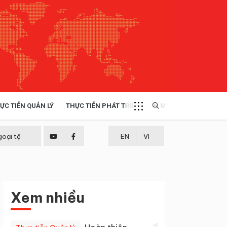
ỰC TIỄN QUẢN LÝ
THỰC TIỄN PHÁT TRIỂN
MULTIMEDIA
TÀI NGUYÊN - MÔI TRƯỜNG
goại tệ
EN
VI
THỰC TIỄN - KINH NGHIỆM
Xem nhiều