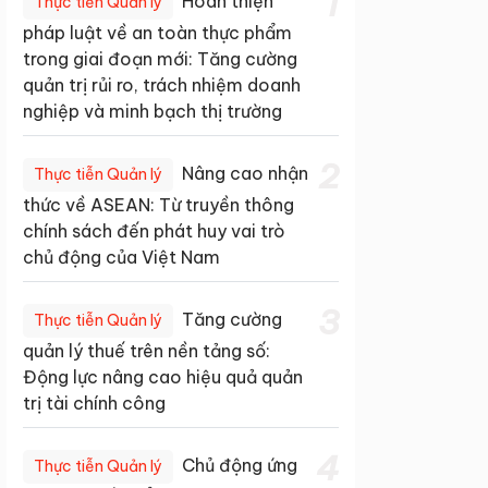
1
Hoàn thiện
Thực tiễn Quản lý
pháp luật về an toàn thực phẩm
trong giai đoạn mới: Tăng cường
quản trị rủi ro, trách nhiệm doanh
nghiệp và minh bạch thị trường
2
Nâng cao nhận
Thực tiễn Quản lý
thức về ASEAN: Từ truyền thông
chính sách đến phát huy vai trò
chủ động của Việt Nam
3
Tăng cường
Thực tiễn Quản lý
quản lý thuế trên nền tảng số:
Động lực nâng cao hiệu quả quản
trị tài chính công
4
Chủ động ứng
Thực tiễn Quản lý