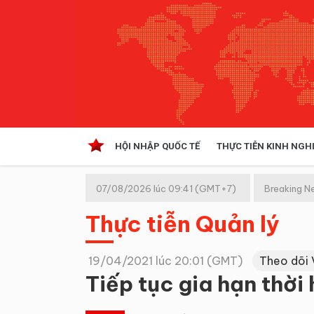
HỘI NHẬP QUỐC TẾ
THỰC TIỄN KINH NGH
HỘI NHẬP QUỐC TẾ
VĂN 
07/08/2026 lúc 09:41 (GMT+7)
Breaking N
Kinh tế hội nhập
Thực tiễn Quản lý
Doanh nghiệp
NGHIÊN CỨU PHÁP LUẬT
THỰC
19/04/2021 lúc 20:01 (GMT)
Theo dõi 
Tiếp tục gia hạn thời 