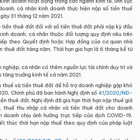
kinh doanh hoạt động trong các ngành kinh tế, lĩnh vực
nh doanh, cá nhân kinh doanh thực hiện nộp số tiền thuế
ngày 31 tháng 12 năm 2021.
p tiền thuê đất đối với số tiền thuê đất phải nộp kỳ đầu
kinh doanh, cá nhân thuộc đối tượng quy định nêu trên
tiếp theo Quyết định hoặc Hợp đồng của cơ quan nhà
n thuê đất hàng năm. Thời hạn gia hạn là 6 tháng kể từ
 nghiệp, cá nhân có thêm nguồn lực tài chính duy trì và
 tăng trưởng kinh tế cả năm 2021.
ạn thuế và tiền thuê đất để hỗ trợ doanh nghiệp gặp khó
020, Chính phủ đã ban hành Nghị định số
41/2020/NĐ-
iền thuê đất. Nghị định đã gia hạn thời hạn nộp thuế giá
p, thuế thu nhập cá nhân và tiền thuê đất cho doanh
inh doanh chịu ảnh hưởng trực tiếp của dịch COVID-19.
kết thúc thời hạn nộp thuế theo quy định của pháp luật