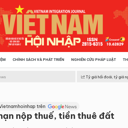
IỆM
CHÍNH SÁCH VÀ PHÁT TRIỂN
NGHIÊN CỨU PHÁP LUẬT
TH
HÓA XÃ HỘI
CHÍNH SÁCH
ews
Tỷ giá hối đoái, tỷ giá n
 TIỄN QUẢN LÝ
VIỆT NAM ĐIỂM ĐẾN
Vietnamhoinhap trên
hạn nộp thuế, tiền thuê đất