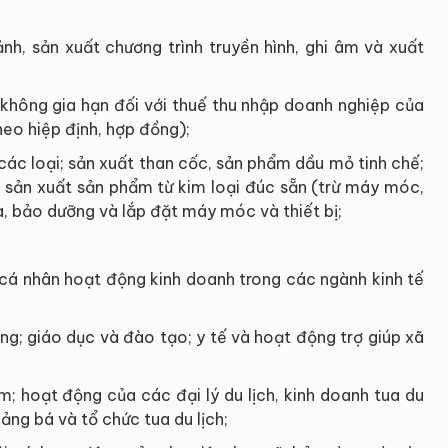
nh, sản xuất chương trình truyền hình, ghi âm và xuất
 (không gia hạn đối với thuế thu nhập doanh nghiệp của
heo hiệp định, hợp đồng);
 các loại; sản xuất than cốc, sản phẩm dầu mỏ tinh chế;
 sản xuất sản phẩm từ kim loại đúc sẵn (trừ máy móc,
ữa, bảo dưỡng và lắp đặt máy móc và thiết bị;
 cá nhân hoạt động kinh doanh trong các ngành kinh tế
uống; giáo dục và đào tạo; y tế và hoạt động trợ giúp xã
m; hoạt động của các đại lý du lịch, kinh doanh tua du
uảng bá và tổ chức tua du lịch;