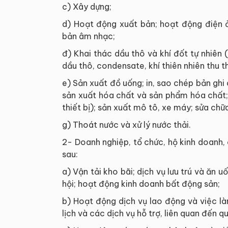
c) Xây dựng;
d) Hoạt động xuất bản; hoạt động điện ả
bản âm nhạc;
đ) Khai thác dầu thô và khí đốt tự nhiên
dầu thô, condensate, khí thiên nhiên thu t
e) Sản xuất đồ uống; in, sao chép bản ghi
sản xuất hóa chất và sản phẩm hóa chất;
thiết bị); sản xuất mô tô, xe máy; sửa ch
g) Thoát nước và xử lý nước thải.
2- Doanh nghiệp, tổ chức, hộ kinh doanh,
sau:
a) Vận tải kho bãi; dịch vụ lưu trú và ăn 
hội; hoạt động kinh doanh bất động sản;
b) Hoạt động dịch vụ lao động và việc là
lịch và các dịch vụ hỗ trợ, liên quan đến q