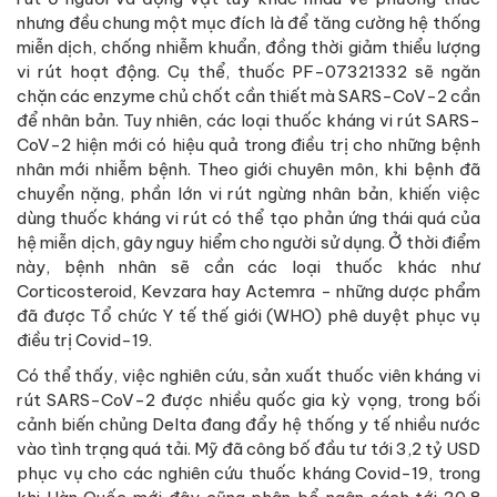
nhưng đều chung một mục đích là để tăng cường hệ thống
miễn dịch, chống nhiễm khuẩn, đồng thời giảm thiểu lượng
vi rút hoạt động. Cụ thể, thuốc PF-07321332 sẽ ngăn
chặn các enzyme chủ chốt cần thiết mà SARS-CoV-2 cần
để nhân bản. Tuy nhiên, các loại thuốc kháng vi rút SARS-
CoV-2 hiện mới có hiệu quả trong điều trị cho những bệnh
nhân mới nhiễm bệnh. Theo giới chuyên môn, khi bệnh đã
chuyển nặng, phần lớn vi rút ngừng nhân bản, khiến việc
dùng thuốc kháng vi rút có thể tạo phản ứng thái quá của
hệ miễn dịch, gây nguy hiểm cho người sử dụng. Ở thời điểm
này, bệnh nhân sẽ cần các loại thuốc khác như
Corticosteroid, Kevzara hay Actemra - những dược phẩm
đã được Tổ chức Y tế thế giới (WHO) phê duyệt phục vụ
điều trị Covid-19.
Có thể thấy, việc nghiên cứu, sản xuất thuốc viên kháng vi
rút SARS-CoV-2 được nhiều quốc gia kỳ vọng, trong bối
cảnh biến chủng Delta đang đẩy hệ thống y tế nhiều nước
vào tình trạng quá tải. Mỹ đã công bố đầu tư tới 3,2 tỷ USD
phục vụ cho các nghiên cứu thuốc kháng Covid-19, trong