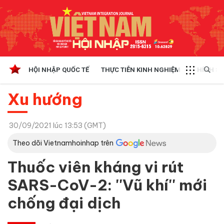
HỘI NHẬP QUỐC TẾ
THỰC TIỄN KINH NGHIỆM
CHÍNH SÁ
Xu hướng
30/09/2021 lúc 13:53 (GMT)
Theo dõi Vietnamhoinhap trên
Thuốc viên kháng vi rút
SARS-CoV-2: ''Vũ khí'' mới
chống đại dịch