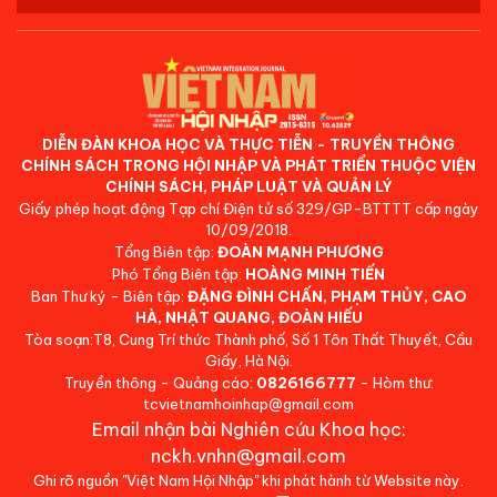
DIỄN ĐÀN KHOA HỌC VÀ THỰC TIỄN - TRUYỀN THÔNG
CHÍNH SÁCH TRONG HỘI NHẬP VÀ PHÁT TRIỂN THUỘC VIỆN
CHÍNH SÁCH, PHÁP LUẬT VÀ QUẢN LÝ
Giấy phép hoạt động Tạp chí Điện tử số 329/GP-BTTTT cấp ngày
10/09/2018.
Tổng Biên tập:
ĐOÀN MẠNH PHƯƠNG
Phó Tổng Biên tập:
HOÀNG MINH TIẾN
Ban Thư ký - Biên tập:
ĐẶNG ĐÌNH CHẤN, PHẠM THỦY, CAO
HÀ, NHẬT QUANG, ĐOÀN HIẾU
Tòa soạn:T8, Cung Trí thức Thành phố, Số 1 Tôn Thất Thuyết, Cầu
Giấy, Hà Nội.
Truyền thông - Quảng cáo:
0826166777
- Hòm thư:
tcvietnamhoinhap@gmail.com
Email nhận bài Nghiên cứu Khoa học:
nckh.vnhn@gmail.com
Ghi rõ nguồn "Việt Nam Hội Nhập" khi phát hành từ Website này.