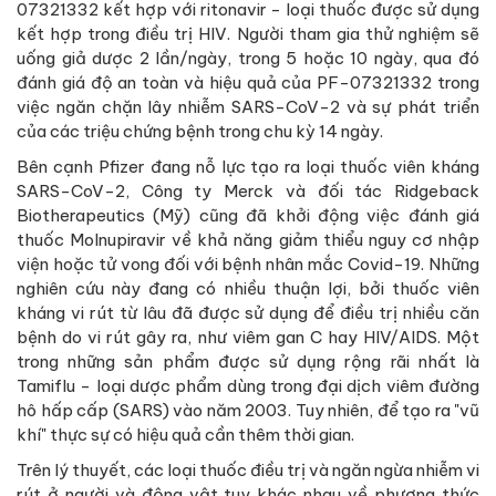
07321332 kết hợp với ritonavir - loại thuốc được sử dụng
kết hợp trong điều trị HIV. Người tham gia thử nghiệm sẽ
uống giả dược 2 lần/ngày, trong 5 hoặc 10 ngày, qua đó
đánh giá độ an toàn và hiệu quả của PF-07321332 trong
việc ngăn chặn lây nhiễm SARS-CoV-2 và sự phát triển
của các triệu chứng bệnh trong chu kỳ 14 ngày.
Bên cạnh Pfizer đang nỗ lực tạo ra loại thuốc viên kháng
SARS-CoV-2, Công ty Merck và đối tác Ridgeback
Biotherapeutics (Mỹ) cũng đã khởi động việc đánh giá
thuốc Molnupiravir về khả năng giảm thiểu nguy cơ nhập
viện hoặc tử vong đối với bệnh nhân mắc Covid-19. Những
nghiên cứu này đang có nhiều thuận lợi, bởi thuốc viên
kháng vi rút từ lâu đã được sử dụng để điều trị nhiều căn
bệnh do vi rút gây ra, như viêm gan C hay HIV/AIDS. Một
trong những sản phẩm được sử dụng rộng rãi nhất là
Tamiflu - loại dược phẩm dùng trong đại dịch viêm đường
hô hấp cấp (SARS) vào năm 2003. Tuy nhiên, để tạo ra "vũ
khí" thực sự có hiệu quả cần thêm thời gian.
Trên lý thuyết, các loại thuốc điều trị và ngăn ngừa nhiễm vi
rút ở người và động vật tuy khác nhau về phương thức