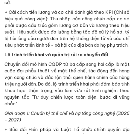
sở.
+
Cải cách tiền lương và cơ chế đánh giá theo KPI (Chỉ số
hiệu quả công việc): Thu nhập của công chức cấp cơ sở
phải được cấu trúc gồm lương cơ bản và lương theo hiệu
suất. Hiệu suất được đo lường bằng tốc độ xử lý hồ sơ, tỷ
lệ hài lòng của người dân trên hệ thống điện tử và các chỉ
tiêu phát triển kinh tế - xã hội của địa bàn do họ phụ trách.
Lộ trình triển khai và quản trị rủi ro chuyển đổi
Chuyển đổi mô hình CQĐP từ ba cấp sang hai cấp là một
cuộc đại phẫu thuật về mặt thể chế, tác động đến hàng
vạn công chức và đảo lộn thói quen hành chính của hàng
triệu người dân. Do đó, lộ trình triển khai phải đảm bảo tính
khoa học, thận trọng, vừa làm vừa rút kinh nghiệm theo
nguyên tắc "Tư duy chiến lược toàn diện, bước đi vững
chắc".
Giai đoạn 1: Chuẩn bị thể chế và hạ tầng công nghệ (2026
- 2027)
+ Sửa đổi Hiến pháp và Luật Tổ chức chính quyền địa