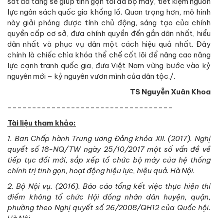
sát đa tầng sẽ giúp tinh gọn tối đa bộ máy, tiết kiệm nguồn
lực ngân sách quốc gia khổng lồ. Quan trọng hơn, mô hình
này giải phóng được tính chủ động, sáng tạo của chính
quyền cấp cơ sở, đưa chính quyền đến gần dân nhất, hiểu
dân nhất và phục vụ dân một cách hiệu quả nhất. Đây
chính là chiếc chìa khóa thể chế cốt lõi để nâng cao năng
lực cạnh tranh quốc gia, đưa Việt Nam vững bước vào kỷ
nguyên mới – kỷ nguyên vươn mình của dân tộc./.
TS Nguyễn Xuân Khoa
----------------------------------
Tài liệu tham khảo:
1. Ban Chấp hành Trung ương Đảng khóa XII. (2017). Nghị
quyết số 18-NQ/TW ngày 25/10/2017 một số vấn đề về
tiếp tục đổi mới, sắp xếp tổ chức bộ máy của hệ thống
chính trị tinh gọn, hoạt động hiệu lực, hiệu quả. Hà Nội.
2. Bộ Nội vụ. (2016). Báo cáo tổng kết việc thực hiện thí
điểm không tổ chức Hội đồng nhân dân huyện, quận,
phường theo Nghị quyết số 26/2008/QH12 của Quốc hội.