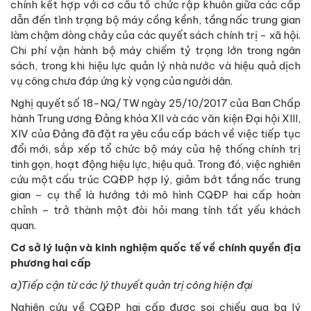
chính kết hợp với cơ cấu tổ chức rập khuôn giữa các cấp
dẫn đến tình trạng bộ máy cồng kềnh, tầng nấc trung gian
làm chậm dòng chảy của các quyết sách chính trị - xã hội.
Chi phí vận hành bộ máy chiếm tỷ trọng lớn trong ngân
sách, trong khi hiệu lực quản lý nhà nước và hiệu quả dịch
vụ công chưa đáp ứng kỳ vọng của người dân.
Nghị quyết số 18-NQ/TW ngày 25/10/2017 của Ban Chấp
hành Trung ương Đảng khóa XII và các văn kiện Đại hội XIII,
XIV của Đảng đã đặt ra yêu cầu cấp bách về việc tiếp tục
đổi mới, sắp xếp tổ chức bộ máy của hệ thống chính trị
tinh gọn, hoạt động hiệu lực, hiệu quả. Trong đó, việc nghiên
cứu một cấu trúc CQĐP hợp lý, giảm bớt tầng nấc trung
gian – cụ thể là hướng tới mô hình CQĐP hai cấp hoàn
chỉnh – trở thành một đòi hỏi mang tính tất yếu khách
quan.
Cơ sở lý luận và kinh nghiệm quốc tế về chính quyền địa
phương hai cấp
a)Tiếp cận từ các lý thuyết quản trị công hiện đại
Nghiên cứu về CQĐP hai cấp được soi chiếu qua ba lý