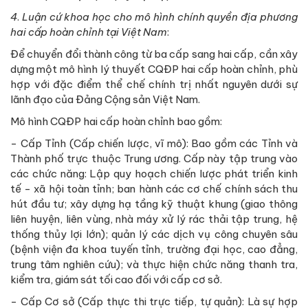
4
.
Luận cứ khoa học cho mô hình chính quyền địa phương
hai cấp hoàn chỉnh tại Việt Nam
:
Để chuyển đổi thành công từ ba cấp sang hai cấp, cần xây
dựng một mô hình lý thuyết CQĐP hai cấp hoàn chỉnh, phù
hợp với đặc điểm thể chế chính trị nhất nguyên dưới sự
lãnh đạo của Đảng Cộng sản Việt Nam.
Mô hình CQĐP hai cấp hoàn chỉnh bao gồm:
- Cấp Tỉnh (Cấp chiến lược, vĩ mô): Bao gồm các Tỉnh và
Thành phố trực thuộc Trung ương. Cấp này tập trung vào
các chức năng: Lập quy hoạch chiến lược phát triển kinh
tế - xã hội toàn tỉnh; ban hành các cơ chế chính sách thu
hút đầu tư; xây dựng hạ tầng kỹ thuật khung (giao thông
liên huyện, liên vùng, nhà máy xử lý rác thải tập trung, hệ
thống thủy lợi lớn); quản lý các dịch vụ công chuyên sâu
(bệnh viện đa khoa tuyến tỉnh, trường đại học, cao đẳng,
trung tâm nghiên cứu); và thực hiện chức năng thanh tra,
kiểm tra, giám sát tối cao đối với cấp cơ sở.
- Cấp Cơ sở (Cấp thực thi trực tiếp, tự quản): Là sự hợp