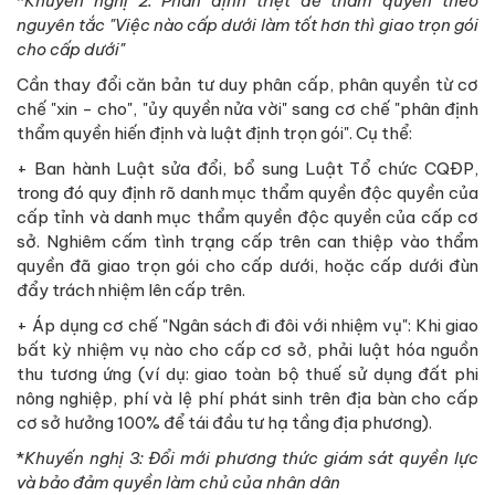
*
Khuyến nghị 2: Phân định triệt để thẩm quyền theo
nguyên tắc "Việc nào cấp dưới làm tốt hơn thì giao trọn gói
cho cấp dưới"
Cần thay đổi căn bản tư duy phân cấp, phân quyền từ cơ
chế "xin - cho", "ủy quyền nửa vời" sang cơ chế "phân định
thẩm quyền hiến định và luật định trọn gói". Cụ thể:
+ Ban hành Luật sửa đổi, bổ sung Luật Tổ chức CQĐP,
trong đó quy định rõ danh mục thẩm quyền độc quyền của
cấp tỉnh và danh mục thẩm quyền độc quyền của cấp cơ
sở. Nghiêm cấm tình trạng cấp trên can thiệp vào thẩm
quyền đã giao trọn gói cho cấp dưới, hoặc cấp dưới đùn
đẩy trách nhiệm lên cấp trên.
+ Áp dụng cơ chế "Ngân sách đi đôi với nhiệm vụ": Khi giao
bất kỳ nhiệm vụ nào cho cấp cơ sở, phải luật hóa nguồn
thu tương ứng (ví dụ: giao toàn bộ thuế sử dụng đất phi
nông nghiệp, phí và lệ phí phát sinh trên địa bàn cho cấp
cơ sở hưởng 100% để tái đầu tư hạ tầng địa phương).
*
Khuyến nghị 3: Đổi mới phương thức giám sát quyền lực
và bảo đảm quyền làm chủ của nhân dân