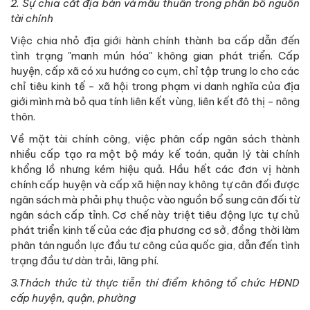
2.
Sự chia cắt địa bàn và mâu thuẫn trong phân bổ nguồn
tài chính
Việc chia nhỏ địa giới hành chính thành ba cấp dẫn đến
tình trạng "manh mún hóa" không gian phát triển. Cấp
huyện, cấp xã có xu hướng co cụm, chỉ tập trung lo cho các
chỉ tiêu kinh tế - xã hội trong phạm vi danh nghĩa của địa
giới mình mà bỏ qua tính liên kết vùng, liên kết đô thị - nông
thôn.
Về mặt tài chính công, việc phân cấp ngân sách thành
nhiều cấp tạo ra một bộ máy kế toán, quản lý tài chính
khổng lồ nhưng kém hiệu quả. Hầu hết các đơn vị hành
chính cấp huyện và cấp xã hiện nay không tự cân đối được
ngân sách mà phải phụ thuộc vào nguồn bổ sung cân đối từ
ngân sách cấp tỉnh. Cơ chế này triệt tiêu động lực tự chủ
phát triển kinh tế của các địa phương cơ sở, đồng thời làm
phân tán nguồn lực đầu tư công của quốc gia, dẫn đến tình
trạng đầu tư dàn trải, lãng phí.
3
.
Thách thức từ thực tiễn thí điểm không tổ chức HĐND
cấp huyện, quận, phường