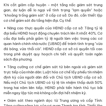
Khi cắt giảm cấp huyện - một tầng nấc giám sát trung
gian, dư luận dễ lo ngại về tình trạng "lạm quyền" hoặc
"khoảng trống giám sát" ở cấp cơ sở. Do đó, cần thiết lập
cơ chế giám sát đa tầng hiện đại. Cụ thể:
+
Nâng cao thực quyền của HĐND cấp cơ sở: Tăng tỷ lệ
đại biểu HĐND hoạt động chuyên trách lên ít nhất 40%. Cơ
cấu đại biểu phải giảm tỷ lệ người làm việc trong các cơ
quan hành chính nhà nước (UBND) để tránh tình trạng "vừa
đá bóng, vừa thổi còi". HĐND cấp cơ sở có quyền tối cao
trong phê duyệt quy hoạch chi tiết và quyết toán ngân
sách địa phương.
+
Tăng cường cơ chế giám sát từ bên ngoài và giám sát
trực tiếp của nhân dân: Luật hóa cơ chế lấy phiếu tín nhiệm
định kỳ của người dân đối với Chủ tịch UBND cấp cơ sở.
Nếu một Chủ tịch UBND có tỷ lệ tín nhiệm thấp dưới 50%
trong hai năm liên tiếp, HĐND phải tiến hành thủ tục bãi
miễn ngay lập tức mà không cần đợi hết nhiệm kỳ.
+
Giám sát theo ngành dọc từ Trung ương và cấp Tỉnh:
Tăng cường năng lực của cơ quan Thanh tra tỉnh. Thiết lập