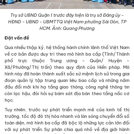
Trụ sở UBND Quận 1 trước đây hiện là trụ sở Đảng ủy -
HĐND - UBND - UBMTTQ Việt Nam phường Sài Gòn, TP
HCM. Ảnh: Quang Phương
Đặt vấn đề
Qua nhiều thập kỷ, hệ thống hành chính lãnh thổ Việt Nam
về cơ bản được duy trì theo mô hình ba cấp (Tỉnh/Thành
phố trực thuộc Trung ương - Quận/ Huyện -
Xã/Phường/Thị trấn) theo quy định của Hiến pháp. Mô
hình này đã hoàn thành xuất sắc sứ mệnh lịch sử trong giai
đoạn quản lý tập trung quan liêu bao cấp và những năm
đầu đổi mới khi hạ tầng giao thông, công nghệ thông tin
còn lạc hậu, đòi hỏi sự bám sát địa bàn theo tầng nấc cơ
học.
Tuy nhiên, trước sự phát triển mạnh mẽ của kinh tế thị
trường, tốc độ đô thị hóa nhanh và làn sóng chuyển đổi số
toàn diện, mô hình ba cấp đã bộc lộ những lực cản lớn đối
với sự phát triển. Sự phân chia quá nhỏ về địa giới hành