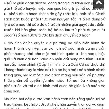
+ Rủi ro gián đoạn dịch vụ công trong quá trình bàn giao: Khi
giải thể cấp huyện, việc bàn giao hàng triệu hồ sơ đất đai,
tư pháp chưa hoàn thành dễ gây thất lạc, ách tắc. Chính
sách bắt buộc phải thực hiện nguyên tắc: "Hồ sơ đang xử
lý ở cấp nào thì cấp đó có trách nhiệm giải quyết dứt điểm
trước khi bàn giao; toàn bộ hồ sơ lưu trữ phải được quét
(scan) số hóa 100% trước khi dịch chuyển cơ học".
+ Mô hình chính quyền địa phương ba cấp hiện hành đã
hoàn thành trọn vẹn vai trò lịch sử của mình và nay cần
phải nhường chỗ cho một mô hình quản trị linh hoạt, hiệu
quả và hiện đại hơn. Việc chuyển đổi sang mô hình CQĐP
hai cấp hoàn chỉnh (Cấp Tỉnh vĩ mô và Cấp Cơ sở thực thi)
không thuần túy là việc cắt bỏ cơ học một cấp hành chính
trung gian, mà là một cuộc cách mạng sâu sắc về phương
thức phân bổ quyền lực nhà nước, tối ưu hóa không gian
phát triển và tái định hình mối quan hệ giữa Nhà nước và
công dân.
Mô hình hai cấp được vận hành trên nền tảng quản trị số
trực thông, kết hợp với cơ chế phân quyền trọn gói và giám