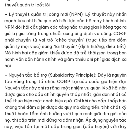
thuyết quản trị cốt lõi:
- Lý thuyết quản trị công mới (NPM): Lý thuyết này nhấn
mạnh tiêu chí hiệu quả và hiệu lực của bộ máy hành chính.
NPM đòi hỏi cắt giảm các tầng nấc trung gian không tạo ra
giá trị gia tăng trong chuỗi cung ứng dịch vụ công. CQĐP
phải chuyển từ vai trò "chèo thuyền" (trực tiếp ôm đồm
quản lý mọi việc) sang "lái thuyền" (định hướng, điều tiết).
Mô hình hai cấp giảm thiểu được độ trễ thời gian trong ban
hành văn bản hành chính và giảm thiểu chi phí giao dịch xã
hội.
- Nguyên tắc bổ trợ (Subsidiarity Principle): Đây là nguyên
tắc vàng trong tổ chức CQĐP tại các quốc gia hiện đại.
Nguyên tắc này chỉ ra rằng: một nhiệm vụ quản lý xã hội nên
được giao cho cấp chính quyền thấp nhất, gần dân nhất có
thể thực hiện một cách hiệu quả. Chỉ khi nào cấp thấp hơn
không thể đảm diện được do quy mô dòng tiền, tính chất kỹ
thuật hoặc tầm ảnh hưởng vượt quá ranh giới địa giới của
họ, thì cấp trên mới đứng ra đảm nhận. Áp dụng nguyên tắc
này, việc tồn tại một cấp trung gian (cấp huyện) với đầy