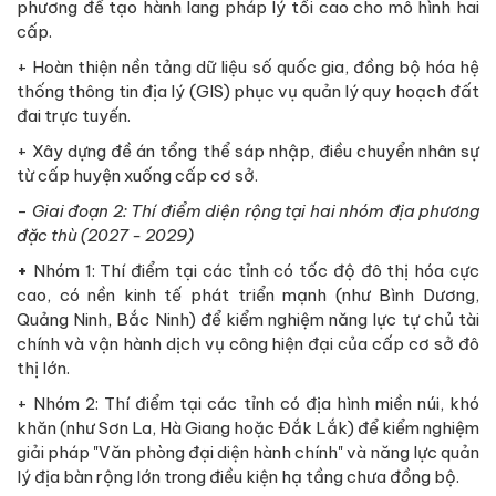
phương để tạo hành lang pháp lý tối cao cho mô hình hai
cấp.
+ Hoàn thiện nền tảng dữ liệu số quốc gia, đồng bộ hóa hệ
thống thông tin địa lý (GIS) phục vụ quản lý quy hoạch đất
đai trực tuyến.
+ Xây dựng đề án tổng thể sáp nhập, điều chuyển nhân sự
từ cấp huyện xuống cấp cơ sở.
-
Giai đoạn 2: Thí điểm diện rộng tại hai nhóm địa phương
đặc thù (2027 - 2029)
+
Nhóm 1: Thí điểm tại các tỉnh có tốc độ đô thị hóa cực
cao, có nền kinh tế phát triển mạnh (như Bình Dương,
Quảng Ninh, Bắc Ninh) để kiểm nghiệm năng lực tự chủ tài
chính và vận hành dịch vụ công hiện đại của cấp cơ sở đô
thị lớn.
+ Nhóm 2: Thí điểm tại các tỉnh có địa hình miền núi, khó
khăn (như Sơn La, Hà Giang hoặc Đắk Lắk) để kiểm nghiệm
giải pháp "Văn phòng đại diện hành chính" và năng lực quản
lý địa bàn rộng lớn trong điều kiện hạ tầng chưa đồng bộ.