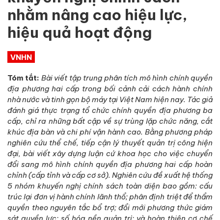
nhằm nâng cao hiệu lực,
hiệu quả hoạt động
VNHN
Tóm tắt:
Bài viết tập trung phân tích mô hình chính quyền
địa phương hai cấp trong bối cảnh cải cách hành chính
nhà nước và tinh gọn bộ máy tại Việt Nam hiện nay. Tác giả
đánh giá thực trạng tổ chức chính quyền địa phương ba
cấp, chỉ ra những bất cập về sự trùng lặp chức năng, cắt
khúc địa bàn và chi phí vận hành cao. Bằng phương pháp
nghiên cứu thể chế, tiếp cận lý thuyết quản trị công hiện
đại, bài viết xây dựng luận cứ khoa học cho việc chuyển
đổi sang mô hình chính quyền địa phương hai cấp hoàn
chỉnh (cấp tỉnh và cấp cơ sở). Nghiên cứu đề xuất hệ thống
5 nhóm khuyến nghị chính sách toàn diện bao gồm: cấu
trúc lại đơn vị hành chính lãnh thổ; phân định triệt để thẩm
quyền theo nguyên tắc bổ trợ; đổi mới phương thức giám
sát quyền lực; số hóa nền quản trị; và hoàn thiện cơ chế