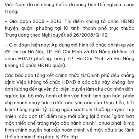
Việt Nam đã có những bước đi mang tính thử nghiệm quan
trọng:
- Giai đoạn 2008 - 2016: Thí điểm không tổ chức HĐND
huyện, quận, phường tại 10 tỉnh, thành phố trực thuộc
Trung ương theo Nghị quyết số 26/2008/QH12.
- Giai đoạn hiện nay: Áp dụng mô hình tổ chức chính quyền
đô thị tại Hà Nội, TP. Hồ Chí Minh và Đà Nẵng (không tổ
chức HĐND phường; riêng TP. Hồ Chí Minh và Đà Nẵng
không tổ chức HĐND quận).
Các báo cáo tổng kết chính thức từ Chính phủ đều khẳng
định: Việc không tổ chức HĐND ở các cấp này không làm
ảnh hưởng đến quyền đại diện, quyền làm chủ của nhân dân;
ngược lại, bộ máy hành chính vận hành tinh gọn hơn, phản
ứng nhanh nhạy hơn trước các yêu cầu của thực tiễn, tiết
kiệm hàng nghìn tỷ đồng ngân sách chi thường xuyên. Tuy
nhiên, các đợt thí điểm này mới dừng lại ở mức "giảm bớt
một thiết chế trong một cấp hành chính", chưa phải là mô
hình chính quyền hai cấp hoàn chỉnh về mặt cấu trúc lãnh
thổ và phân định pháp lý độc lập.