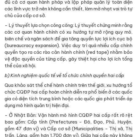
đủ cả cơ quan hành pháp và lập pháp quản lý toàn diện
các lĩnh vực trở nên không cần thiết, làm mờ nhạt vai trò tự
chủ của cấp cơ sở.
- Lý thuyết lựa chọn công công: Lý thuyết chứng minh rằng
các cơ quan hành chính có xu hướng tự mở rộng quy mô,
biên chế và ngân sách để gia tăng quyền lực lợi ích cục bộ
(bureaucracy expansion). Việc duy trì quá nhiều cấp chính
quyền tạo ra các rào cản hành chính (red tape) nhằm bảo
vệ đặc quyền của từng cấp, gây thiệt hại cho lợi ích tổng
thể của xã hội.
b)
Kinh nghiệm quốc tế về tổ chức chính quyền hai cấp
Qua khảo sát thể chế hành chính trên thế giới, xu hướng tổ
chức CQĐP hai cấp hoàn chỉnh diễn ra phổ biến ở các quốc
gia có diện tích trung bình hoặc các quốc gia phát triển áp
dụng mô hình quản trị hiện đại.
- Ở Nhật Bản: Vận hành mô hình CQĐP hai cấp rất rõ rệt
bao gồm: Cấp tỉnh (Prefectures - Đô, Đạo, Phủ, Huyện,
gồm 47 đơn vị) và Cấp cơ sở (Municipalities - Thị xã, Thị
trấn, Làng, gồm hơn 1.700 đơn vị). Giữa hai cấp này không