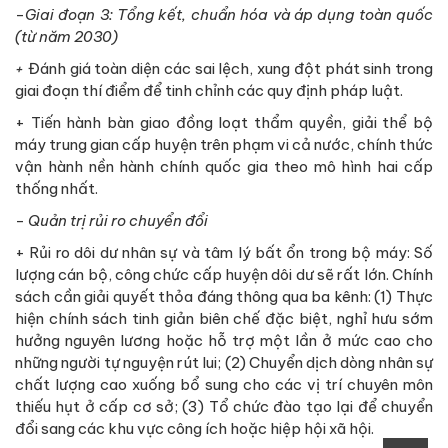
-
Giai đoạn 3: Tổng kết, chuẩn hóa và áp dụng toàn quốc
(từ năm 2030)
+
Đánh giá toàn diện các sai lệch, xung đột phát sinh trong
giai đoạn thí điểm để tinh chỉnh các quy định pháp luật.
+ Tiến hành bàn giao đồng loạt thẩm quyền, giải thể bộ
máy trung gian cấp huyện trên phạm vi cả nước, chính thức
vận hành nền hành chính quốc gia theo mô hình hai cấp
thống nhất.
-
Quản trị rủi ro chuyển đổi
+ Rủi ro dôi dư nhân sự và tâm lý bất ổn trong bộ máy: Số
lượng cán bộ, công chức cấp huyện dôi dư sẽ rất lớn. Chính
sách cần giải quyết thỏa đáng thông qua ba kênh: (1) Thực
hiện chính sách tinh giản biên chế đặc biệt, nghỉ hưu sớm
hưởng nguyên lương hoặc hỗ trợ một lần ở mức cao cho
những người tự nguyện rút lui; (2) Chuyển dịch dòng nhân sự
chất lượng cao xuống bổ sung cho các vị trí chuyên môn
thiếu hụt ở cấp cơ sở; (3) Tổ chức đào tạo lại để chuyển
đổi sang các khu vực công ích hoặc hiệp hội xã hội.