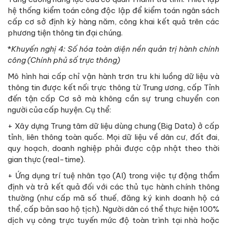
hệ thống kiểm toán công độc lập để kiểm toán ngân sách
cấp cơ sở định kỳ hàng năm, công khai kết quả trên các
phương tiện thông tin đại chúng.
*
Khuyến nghị 4: Số hóa toàn diện nền quản trị hành chính
công (Chính phủ số trực thông)
Mô hình hai cấp chỉ vận hành trơn tru khi luồng dữ liệu và
thông tin được kết nối trực thông từ Trung ương, cấp Tỉnh
đến tận cấp Cơ sở mà không cần sự trung chuyển con
người của cấp huyện. Cụ thể:
+ Xây dựng Trung tâm dữ liệu dùng chung (Big Data) ở cấp
tỉnh, liên thông toàn quốc. Mọi dữ liệu về dân cư, đất đai,
quy hoạch, doanh nghiệp phải được cập nhật theo thời
gian thực (real-time).
+ Ứng dụng trí tuệ nhân tạo (AI) trong việc tự động thẩm
định và trả kết quả đối với các thủ tục hành chính thông
thường (như cấp mã số thuế, đăng ký kinh doanh hộ cá
thể, cấp bản sao hộ tịch). Người dân có thể thực hiện 100%
dịch vụ công trực tuyến mức độ toàn trình tại nhà hoặc