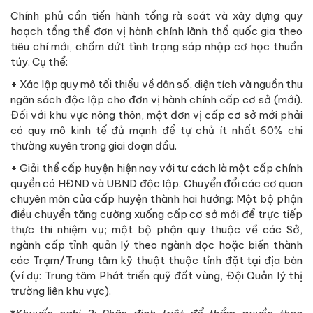
Chính phủ cần tiến hành tổng rà soát và xây dựng quy
hoạch tổng thể đơn vị hành chính lãnh thổ quốc gia theo
tiêu chí mới, chấm dứt tình trạng sáp nhập cơ học thuần
túy. Cụ thể:
+
Xác lập quy mô tối thiểu về dân số, diện tích và nguồn thu
ngân sách độc lập cho đơn vị hành chính cấp cơ sở (mới).
Đối với khu vực nông thôn, một đơn vị cấp cơ sở mới phải
có quy mô kinh tế đủ mạnh để tự chủ ít nhất 60% chi
thường xuyên trong giai đoạn đầu.
+
Giải thể cấp huyện hiện nay với tư cách là một cấp chính
quyền có HĐND và UBND độc lập. Chuyển đổi các cơ quan
chuyên môn của cấp huyện thành hai hướng: Một bộ phận
điều chuyển tăng cường xuống cấp cơ sở mới để trực tiếp
thực thi nhiệm vụ; một bộ phận quy thuộc về các Sở,
ngành cấp tỉnh quản lý theo ngành dọc hoặc biến thành
các Trạm/Trung tâm kỹ thuật thuộc tỉnh đặt tại địa bàn
(ví dụ: Trung tâm Phát triển quỹ đất vùng, Đội Quản lý thị
trường liên khu vực).