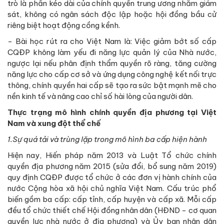
trò là phần kéo dài của chính quyền trung ương nhằm giám
sát, không có ngân sách độc lập hoặc hội đồng bầu cử
riêng biệt hoạt động cồng kềnh.
- Bài học rút ra cho Việt Nam là: Việc giảm bớt số cấp
CQĐP không làm yếu đi năng lực quản lý của Nhà nước,
ngược lại nếu phân định thẩm quyền rõ ràng, tăng cường
năng lực cho cấp cơ sở và ứng dụng công nghệ kết nối trực
thông, chính quyền hai cấp sẽ tạo ra sức bật mạnh mẽ cho
nền kinh tế và nâng cao chỉ số hài lòng của người dân.
Thực trạng mô hình chính quyền địa phương tại Việt
Nam và xung đột thể chế
1.Sự quá tải và trùng lặp trong mô hình ba cấp hiện hành
Hiện nay, Hiến pháp năm 2013 và Luật Tổ chức chính
quyền địa phương năm 2015 (sửa đổi, bổ sung năm 2019)
quy định CQĐP được tổ chức ở các đơn vị hành chính của
nước Cộng hòa xã hội chủ nghĩa Việt Nam. Cấu trúc phổ
biến gồm ba cấp: cấp tỉnh, cấp huyện và cấp xã. Mỗi cấp
đều tổ chức thiết chế Hội đồng nhân dân (HĐND - cơ quan
quyền lực nhà nước ở địa phương) và Ủy ban nhân dân