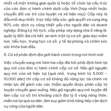
nhất về mặt không gian quản lý hoặc tổ chức lại cấu trúc
của các đơn vị hành chính dưới cấp tỉnh (hợp nhất hoặc
chuyển đổi vai trò của huyện và xã hiện nay). Cấp này là
đầu mối duy nhất, trực tiếp tiếp xúc, giải quyết và cung ứng
90% các dịch vụ công thiết yếu cho người dân và doanh
nghiệp: Đăng ký hộ tịch, cấp phép xây dựng nhà ở riêng lẻ,
quản lý đất đai chi tiết, an ninh trật tự cơ sở, giáo dục mầm
non, tiểu học, trung học cơ sở, y tế dự phòng và chăm sóc
sức khỏe ban đầu.
5.
Cơ sở phân định địa giới hành chính trong mô hình mới
Việc chuyển sang mô hình hai cấp đòi hỏi phải định hình lại
quy mô của đơn vị hành chính cấp cơ sở. Nếu giữ nguyên
quy mô của xã hiện tại (quá nhỏ, trung bình từ 5.000 -
10.000 dân) thì cấp cơ sở không đủ năng lực tài chính và
nhân lực để gánh vác các thẩm quyền được phân cấp từ
huyện chuyển giao xuống. Nếu giữ nguyên quy mô huyện để
làm cấp cơ sở thì khoảng cách địa lý ở vùng nông thôn,
miền núi lại quá xa dân, làm suy giảm khả năng tiếp cận dịch
vụ công của người dân.