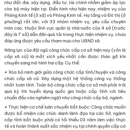
như đất đai, xây dựng, đầu tư, tài chính nhằm giảm áp lực
cho bộ máy hiện tại. Điển hình như hiện nay, nhiệm vụ của
Phòng Kinh tế (ở xã) và Phòng Kinh tế, Hạ tầng và Đô thị (ở
phường) rất lớn, với 33 nhóm nhiệm vụ, yêu cầu chuyên
môn cao, thuộc lĩnh vực quản lý nhà nước của 4 sở (trước
đây là 7 sở) dẫn đến quá tải trong thực hiện nhiệm vụ, chưa
đáp ứng được yêu cầu tham mưu cho UBND xã.
Năng lực của đội ngũ công chức cấp cơ sở hiện nay (vốn là
cấp xã cũ) là mắt xích yếu nhất cần được tháo gỡ khi
chuyển sang mô hình hai cấp. Cụ thể:
+
Xóa bỏ ranh giới giữa công chức cấp tỉnh/huyện và công
chức cấp xã cũ: Xây dựng một hệ thống công vụ thống
nhất toàn tỉnh. Toàn bộ công chức cấp cơ sở mới phải trải
qua kỳ thi tuyển dụng quốc gia hoặc cấp tỉnh với tiêu
chuẩn đầu vào nghiêm ngặt như công chức cấp bộ, ngành.
+
Thực hiện cơ chế luân chuyển bắt buộc: Công chức muốn
được bổ nhiệm các chức danh lãnh đạo tại các Sở, ngành
cấp tỉnh bắt buộc phải có tối thiểu 03 năm làm việc thực
tế và hoàn thành xuất sắc nhiệm vụ tại chính quyền cấp cơ