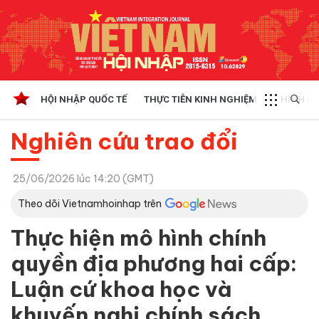
HỘI NHẬP QUỐC TẾ
THỰC TIỄN KINH NGHIỆM
CHÍNH SÁ
Nghiên cứu trao đổi
25/06/2026 lúc 14:20 (GMT)
Theo dõi Vietnamhoinhap trên
Thực hiện mô hình chính
quyền địa phương hai cấp:
Luận cứ khoa học và
khuyến nghị chính sách