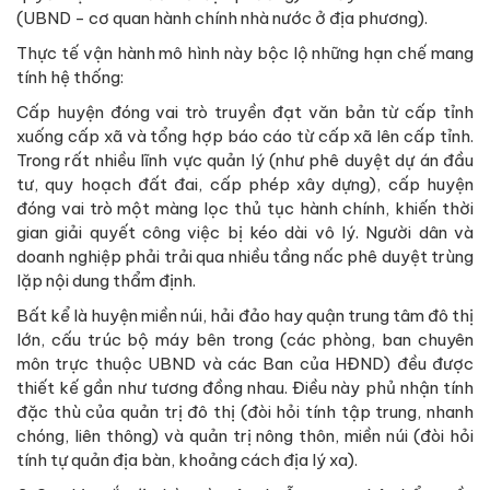
(UBND - cơ quan hành chính nhà nước ở địa phương).
Thực tế vận hành mô hình này bộc lộ những hạn chế mang
tính hệ thống:
Cấp huyện đóng vai trò truyền đạt văn bản từ cấp tỉnh
xuống cấp xã và tổng hợp báo cáo từ cấp xã lên cấp tỉnh.
Trong rất nhiều lĩnh vực quản lý (như phê duyệt dự án đầu
tư, quy hoạch đất đai, cấp phép xây dựng), cấp huyện
đóng vai trò một màng lọc thủ tục hành chính, khiến thời
gian giải quyết công việc bị kéo dài vô lý. Người dân và
doanh nghiệp phải trải qua nhiều tầng nấc phê duyệt trùng
lặp nội dung thẩm định.
Bất kể là huyện miền núi, hải đảo hay quận trung tâm đô thị
lớn, cấu trúc bộ máy bên trong (các phòng, ban chuyên
môn trực thuộc UBND và các Ban của HĐND) đều được
thiết kế gần như tương đồng nhau. Điều này phủ nhận tính
đặc thù của quản trị đô thị (đòi hỏi tính tập trung, nhanh
chóng, liên thông) và quản trị nông thôn, miền núi (đòi hỏi
tính tự quản địa bàn, khoảng cách địa lý xa).