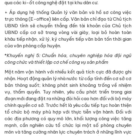
qua các ki-ốt công nghệ đặt tại khu dân cư.
+ Áp dụng hệ thống Quản lý văn bản và hồ sơ công việc
trực thông (E-office) liên cấp. Văn bản chỉ đạo từ Chủ tịch
UBND tỉnh sẽ chuyển thẳng đến tài khoản của Chủ tịch
UBND cấp cơ sở trong vòng vài giây, loại bỏ hoàn toàn
khâu tiếp nhận, xử lý, ký chuyển tiếp văn bản tốn thời gian
của văn phòng cấp huyện.
*
Khuyến nghị 5: Chuẩn hóa, chuyên nghiệp hóa đội ngũ
công chức và thiết lập cơ chế công vụ sản phẩm
Một năm vận hành với nhiều kết quả tích cực đã được ghi
nhận. Hoạt động quản lý nhà nước từ cấp tỉnh đến cơ sở cơ
bản thông suốt; không phát sinh khoảng trống về nhiệm
vụ, thẩm quyền. Tuy nhiên, yêu cầu phát triển trong giai
đoạn mới đang đặt ra những đòi hỏi cao hơn đối với bộ máy
chính quyền cơ sở. Trước hết là yêu cầu tiếp tục hoàn thiện
tổ chức bộ máy phù hợp với thực tiễn vận hành. Đối với
các địa phương có quy mô lớn, khối lượng công việc tăng
mạnh, cần nghiên cứu tổ chức lại một số phòng chuyên
môn và tăng cường nhân lực chuyên trách ở những lĩnh vực