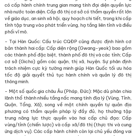
có cấp hành chính trung gian mang tính đại diện quyền lực
nhà nước toàn diện. Cấp đô thị cơ sở có thẩm quyền rất lớn
về giáo dục, an sinh xã hội, quy hoạch chi tiết, trong khi cấp
tỉnh tập trung vào phát triển vùng, hạ tầng liên tỉnh và điều
phối vĩ mô.
- Tại Hàn Quốc: Cấu trúc CQĐP cũng được định hình cơ
bản thành hai cấp: Cấp diện rộng (Gwang-yeok) bao gồm
các thành phố đặc biệt, thành phố đô thị và các tỉnh; Cấp
cơ sở (Gicho) gồm các quận, thị xã, huyện. Sự phân định
trách nhiệm cực kỳ tường minh giúp Hàn Quốc tối ưu hóa
tốc độ giải quyết thủ tục hành chính và quản lý đô thị
thông minh.
- Một số quốc gia châu Âu (Pháp, Đức): Mặc dù phân chia
lãnh thổ thành nhiều tầng nấc mang tính địa lý (Vùng, Tỉnh,
Quận, Tổng, Xã), song về mặt chính quyền tự quản địa
phương có thẩm quyền pháp lý đầy đủ, họ thường tập
trung năng lực thực quyền vào hai cấp chủ đạo: Cấp
vùng/tỉnh (chiến lược) và cấp xã/đô thị (thực thi và cung
ứng dịch vụ). Các cấp hành chính còn lại chủ yếu đóng vai