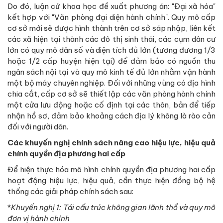
Do đó, luận cứ khoa học đề xuất phương án: "Đại xã hóa"
kết hợp với "Văn phòng đại diện hành chính". Quy mô cấp
cơ sở mới sẽ được hình thành trên cơ sở sáp nhập, liên kết
các xã hiện tại thành các đô thị sinh thái, các cụm dân cư
lớn có quy mô dân số và diện tích đủ lớn (tương đương 1/3
hoặc 1/2 cấp huyện hiện tại) để đảm bảo có nguồn thu
ngân sách nội tại và quy mô kinh tế đủ lớn nhằm vận hành
một bộ máy chuyên nghiệp. Đối với những vùng có địa hình
chia cắt, cấp cơ sở sẽ thiết lập các văn phòng hành chính
một cửa lưu động hoặc cố định tại các thôn, bản để tiếp
nhận hồ sơ, đảm bảo khoảng cách địa lý không là rào cản
đối với người dân.
Các khuyến nghị chính sách nâng cao hiệu lực, hiệu quả
chính quyền địa phương hai cấp
Để hiện thực hóa mô hình chính quyền địa phương hai cấp
hoạt động hiệu lực, hiệu quả, cần thực hiện đồng bộ hệ
thống các giải pháp chính sách sau:
*
Khuyến nghị 1: Tái cấu trúc không gian lãnh thổ và quy mô
đơn vị hành chính