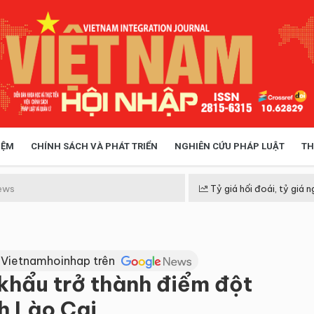
IỆM
CHÍNH SÁCH VÀ PHÁT TRIỂN
NGHIÊN CỨU PHÁP LUẬT
TH
HÓA XÃ HỘI
CHÍNH SÁCH
ews
Tỷ giá hối đoái, tỷ giá n
 TIỄN QUẢN LÝ
VIỆT NAM ĐIỂM ĐẾN
 Vietnamhoinhap trên
 khẩu trở thành điểm đột
nh Lào Cai