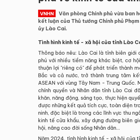
Văn phòng Chính phủ vừa ban
VNHN
kết luận của Thủ tướng Chính phủ Phạm 
ủy Lào Cai.
Tình hình kinh tế - xã hội của tỉnh Lào C
Thông báo nêu: Lào Cai là tỉnh biên giới 
phú với nhiều tiềm năng khác biệt, cơ hội 
thuận lợi "riêng có" để phát triển thành 
Bắc và cả nước, trở thành trung tâm kế
ASEAN với vùng Tây Nam - Trung Quốc. M
chính quyền và Nhân dân tỉnh Lào Cai đã
khăn, năng động, sáng tạo, thực hiện quyết
được những kết quả tích cực, toàn diện tr
ninh, đặc biệt là trong các lĩnh vực thu n
kinh tế cửa khẩu, xây dựng đường biên gi
hội, nâng cao đời sống Nhân dân...
Năm 2024, tình hình kinh tế - xã hội của t