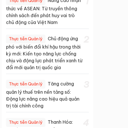
1
Nâng cao nhận
Thực tiễn Quản lý
thức về ASEAN: Từ truyền thông
chính sách đến phát huy vai trò
chủ động của Việt Nam
2
Chủ động ứng
Thực tiễn Quản lý
phó với biến đổi khí hậu trong thời
kỳ mới: Kiến tạo năng lực chống
chịu và động lực phát triển xanh từ
đổi mới quản trị quốc gia
3
Tăng cường
Thực tiễn Quản lý
quản lý thuế trên nền tảng số:
Động lực nâng cao hiệu quả quản
trị tài chính công
4
Thanh Hóa:
Thực tiễn Quản lý