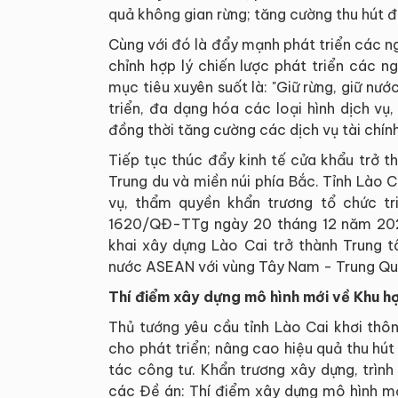
quả không gian rừng; tăng cường thu hút đầ
Cùng với đó là đẩy mạnh phát triển các n
chỉnh hợp lý chiến lược phát triển các ng
mục tiêu xuyên suốt là: "Giữ rừng, giữ nước
triển, đa dạng hóa các loại hình dịch vụ,
đồng thời tăng cường các dịch vụ tài chính
Tiếp tục thúc đẩy kinh tế cửa khẩu trở t
Trung du và miền núi phía Bắc. Tỉnh Lào 
vụ, thẩm quyền khẩn trương tổ chức tr
1620/QĐ-TTg ngày 20 tháng 12 năm 202
khai xây dựng Lào Cai trở thành Trung t
nước ASEAN với vùng Tây Nam - Trung Qu
Thí điểm xây dựng mô hình mới về Khu hợ
Thủ tướng yêu cầu tỉnh Lào Cai khơi thô
cho phát triển; nâng cao hiệu quả thu hút 
tác công tư. Khẩn trương xây dựng, trìn
các Đề án: Thí điểm xây dựng mô hình mới