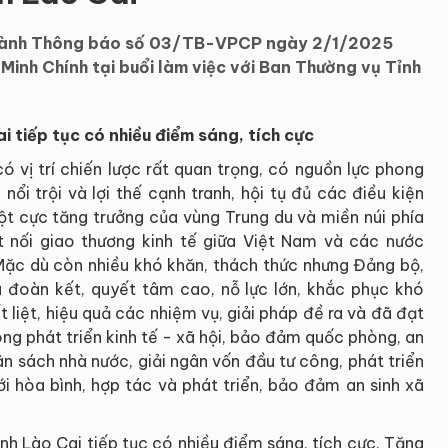
 hành Thông báo số 03/TB-VPCP ngày 2/1/2025
Minh Chính tại buổi làm việc với Ban Thường vụ Tỉnh
ai tiếp tục có nhiều điểm sáng, tích cực
có vị trí chiến lược rất quan trọng, có nguồn lực phong
nổi trội và lợi thế cạnh tranh, hội tụ đủ các điều kiện
một cực tăng trưởng của vùng Trung du và miền núi phía
t nối giao thương kinh tế giữa Việt Nam và các nước
ặc dù còn nhiều khó khăn, thách thức nhưng Đảng bộ,
 đoàn kết, quyết tâm cao, nỗ lực lớn, khắc phục khó
 liệt, hiệu quả các nhiệm vụ, giải pháp đề ra và đã đạt
ong phát triển kinh tế - xã hội, bảo đảm quốc phòng, an
gân sách nhà nước, giải ngân vốn đầu tư công, phát triển
ới hòa bình, hợp tác và phát triển, bảo đảm an sinh xã
ỉnh Lào Cai tiếp tục có nhiều điểm sáng, tích cực. Tăng