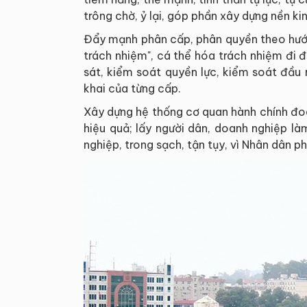
trông chờ, ỷ lại, góp phần xây dựng nền ki
Đẩy mạnh phân cấp, phân quyền theo hướn
trách nhiệm", cá thể hóa trách nhiệm đi 
sát, kiểm soát quyền lực, kiểm soát đầu r
khai của từng cấp.
Xây dựng hệ thống cơ quan hành chính đoà
hiệu quả; lấy người dân, doanh nghiệp l
nghiệp, trong sạch, tận tụy, vì Nhân dân ph