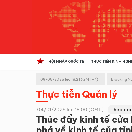
HỘI NHẬP QUỐC TẾ
THỰC TIỄN KINH NGH
HỘI NHẬP QUỐC TẾ
VĂN 
08/08/2026 lúc 18:21 (GMT+7)
Breaking N
Kinh tế hội nhập
Thực tiễn Quản lý
Doanh nghiệp
NGHIÊN CỨU PHÁP LUẬT
THỰC
04/01/2025 lúc 18:00 (GMT)
Theo dõi
Thúc đẩy kinh tế cửa
phá về kinh tế của tỉ