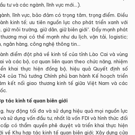
u tư và các ngành, lĩnh vực mới...).
gành, lĩnh vực, bảo đảm có trọng tâm, trọng điểm. Điều
ành kinh tế; ưu tiên nguồn lực cho phát triển xanh với
, giữ môi trường, giữ dân, giữ biên giới". Đẩy mạnh phát
 thương mại có thế mạnh như du lịch, vận tải, logistic;
, ngân hàng, công nghệ thông tin...
hành điểm đột phá về kinh tế của tỉnh Lào Cai và vùng
Cai và các bộ, cơ quan liên quan theo chức năng, nhiệm
iển khai thực hiện đồng bộ, hiệu quả Quyết định số
4 của Thủ tướng Chính phủ ban hành Kế hoạch triển
âm kết nối giao thương kinh tế giữa Việt Nam và các
ốc.
p tác kinh tế quan biên giới
ng, huy động tối đa và sử dụng hiệu quả mọi nguồn lực
và sử dụng vốn đầu tư, nhất là vốn FDI và hình thức đối
h cấp có thẩm quyền phê duyệt và triển khai thực hiện
 về Khu hợp tác kinh tế quan biên giới; Xây dựng cửa