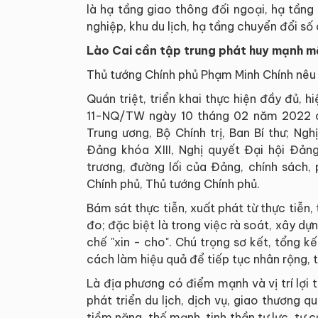
là hạ tầng giao thông đối ngoại, hạ tần
nghiệp, khu du lịch, hạ tầng chuyển đổi số 
Lào Cai cần tập trung phát huy mạnh m
Thủ tướng Chính phủ Phạm Minh Chính nêu r
Quán triệt, triển khai thực hiện đầy đủ, h
11-NQ/TW ngày 10 tháng 02 năm 2022 của 
Trung ương, Bộ Chính trị, Ban Bí thư; Ng
Đảng khóa XIII, Nghị quyết Đại hội Đảng
trương, đường lối của Đảng, chính sách,
Chính phủ, Thủ tướng Chính phủ.
Bám sát thực tiễn, xuất phát từ thực tiễn,
đo; đặc biệt là trong việc rà soát, xây d
chế "xin - cho". Chú trọng sơ kết, tổng k
cách làm hiệu quả để tiếp tục nhân rộng, 
Là địa phương có điểm mạnh và vị trí lợi 
phát triển du lịch, dịch vụ, giao thương
tiềm năng, thế mạnh, tinh thần tự lực, tự