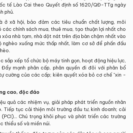
quốc tế Lào Cai theo Quyết định số 1620/QĐ-TTg ngày
h phủ.
hà ở xã hội, bảo đảm các tiêu chuẩn chất lượng, môi
có các chính sách mua, thuê mua, tạo thuận lợi nhất cho
u xóa nhà tạm, nhà dột nát trên địa bàn chậm nhất vào
ộ nghèo xuống mức thấp nhất, làm cơ sở để phấn đấu
hèo.
iệc sắp xếp tổ chức bộ máy tinh gọn, hoạt động hiệu lực,
 Đẩy mạnh phân cấp, phân quyền đi đôi với phân bổ
, tự cường của các cấp; kiên quyết xóa bỏ cơ chế "xin -
ợng cao, độc đáo
hiệu quả các nhiệm vụ, giải pháp phát triển nguồn nhân
. Tiếp tục cải thiện môi trường đầu tư, kinh doanh; cải
 (PCI)... Chú trọng khôi phục và phát triển các trường
 thiểu số và miền núi.