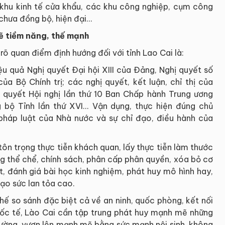
g khu kinh tế cửa khẩu, các khu công nghiệp, cụm công
chưa đồng bộ, hiện đại...
ẽ tiềm năng, thế mạnh
õ quan điểm định hướng đối với tỉnh Lao Cai là:
iệu quả Nghị quyết Đại hội XIII của Đảng, Nghị quyết số
Bộ Chính trị; các nghị quyết, kết luận, chỉ thị của
hị quyết Hội nghị lần thứ 10 Ban Chấp hành Trung ương
 bộ Tỉnh lần thứ XVI... Vận dụng, thực hiện đúng chủ
 pháp luật của Nhà nước và sự chỉ đạo, điều hành của
 tôn trọng thực tiễn khách quan, lấy thực tiễn làm thước
ựng thể chể, chính sách, phân cấp phân quyền, xóa bỏ cơ
ết, đánh giá bài học kinh nghiệm, phát huy mô hình hay,
tạo sức lan tỏa cao.
thế so sánh đặc biệt cả về an ninh, quốc phòng, kết nối
 quốc tế, Lào Cai cần tập trung phát huy mạnh mẽ những
 cường, vươn lên mạnh mẽ bằng sức mạnh nội sinh, không