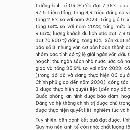
trưởng kinh tế GRDP ước đạt 7,38%, cao
97,5 triệu đồng, tăng 8,9 triệu đồng so
tăng 11,8% so với năm 2023. Tổng giá trị
tăng 68% so với năm 2023; tổng mức bá
9,65%; lượng khách du lịch ước đạt 7,8 t
đạt 70.800 tỷ đồng, tăng 10%. Sản xuất n
bão số 3, nhưng vẫn cơ bản hoàn thành cá
nhóm các tỉnh có tỷ lệ giải ngân vốn đầ
hoạch; thu ngân sách nhà nước ước cả nă
giao và tăng 35,9% so với năm 2023; côn
(trong đó đã và đang thực hiện 06 dự 
Chính phủ giao đến năm 2030); công tác 
3 được thực hiện quyết liệt (đến nay đã
Quốc phòng, an ninh được bảo đảm; hoạ
Đảng và hệ thống chính trị được chú trọ
được thực hiện quyết liệt, nghiêm túc và h
Tuy nhiên, bên cạnh kết quả đạt được, tỉn
Quy mô nền kinh tế còn nhỏ; chất lượng tă