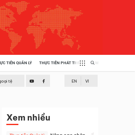
ỰC TIỄN QUẢN LÝ
THỰC TIỄN PHÁT TRIỂN
MULTIMEDIA
TÀI NGUYÊN - MÔI TRƯỜNG
goại tệ
EN
VI
THỰC TIỄN - KINH NGHIỆM
Xem nhiều