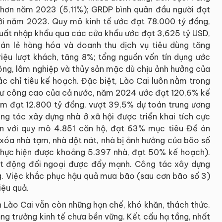
 hơn năm 2023 (5,11%); GRDP bình quân đầu người đạt
 với năm 2023. Quy mô kinh tế ước đạt 78.000 tỷ đồng,
 xuất nhập khẩu qua các cửa khẩu ước đạt 3,625 tỷ USD,
n lẻ hàng hóa và doanh thu dịch vụ tiêu dùng tăng
riệu lượt khách, tăng 8%; tổng nguồn vốn tín dụng ước
ông, lâm nghiệp và thủy sản mặc dù chịu ảnh hưởng của
c chỉ tiêu kế hoạch. Đặc biệt, Lào Cai luôn nằm trong
u tư công cao của cả nước, năm 2024 ước đạt 120,6% kế
m đạt 12.800 tỷ đồng, vượt 39,5% dự toán trung ương
g tác xây dựng nhà ở xã hội được triển khai tích cực
án với quy mô 4.851 căn hộ, đạt 63% mục tiêu Đề án
xóa nhà tạm, nhà dột nát, nhà bị ảnh hưởng của bão số
 thực hiện được khoảng 5.397 nhà, đạt 50% kế hoạch).
t động đối ngoại được đẩy mạnh. Công tác xây dựng
ng. Việc khắc phục hậu quả mưa bão (sau cơn bão số 3)
iệu quả.
h Lào Cai vẫn còn những hạn chế, khó khăn, thách thức.
ng trưởng kinh tế chưa bền vững. Kết cấu hạ tầng, nhất