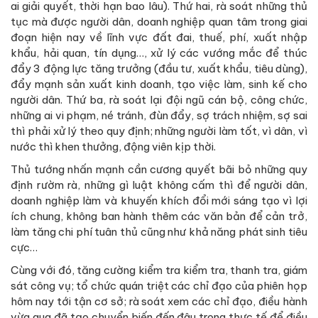
ai giải quyết, thời hạn bao lâu). Thứ hai, rà soát những thủ
tục mà được người dân, doanh nghiệp quan tâm trong giai
đoạn hiện nay về lĩnh vực đất đai, thuế, phí, xuất nhập
khẩu, hải quan, tín dụng…, xử lý các vướng mắc để thúc
đẩy 3 động lực tăng trưởng (đầu tư, xuất khẩu, tiêu dùng),
đẩy mạnh sản xuất kinh doanh, tạo việc làm, sinh kế cho
người dân. Thứ ba, rà soát lại đội ngũ cán bộ, công chức,
những ai vi phạm, né tránh, đùn đẩy, sợ trách nhiệm, sợ sai
thì phải xử lý theo quy định; những người làm tốt, vì dân, vì
nước thì khen thưởng, động viên kịp thời.
Thủ tướng nhấn mạnh cần cương quyết bãi bỏ những quy
định rườm rà, những gì luật không cấm thì để người dân,
doanh nghiệp làm và khuyến khích đổi mới sáng tạo vì lợi
ích chung, không ban hành thêm các văn bản để cản trở,
làm tăng chi phí tuân thủ cũng như khả năng phát sinh tiêu
cực…
Cùng với đó, tăng cường kiểm tra kiểm tra, thanh tra, giám
sát công vụ; tổ chức quán triệt các chỉ đạo của phiên họp
hôm nay tới tận cơ sở; rà soát xem các chỉ đạo, điều hành
vừa qua đã tạo chuyển biến đến đâu trong thực tế để điều