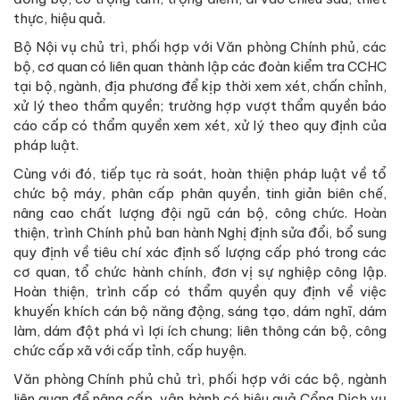
thực, hiệu quả.
Bộ Nội vụ chủ trì, phối hợp với Văn phòng Chính phủ, các
bộ, cơ quan có liên quan thành lập các đoàn kiểm tra CCHC
tại bộ, ngành, địa phương để kịp thời xem xét, chấn chỉnh,
xử lý theo thẩm quyền; trường hợp vượt thẩm quyền báo
cáo cấp có thẩm quyền xem xét, xử lý theo quy định của
pháp luật.
Cùng với đó, tiếp tục rà soát, hoàn thiện pháp luật về tổ
chức bộ máy, phân cấp phân quyền, tinh giản biên chế,
nâng cao chất lượng đội ngũ cán bộ, công chức. Hoàn
thiện, trình Chính phủ ban hành Nghị định sửa đổi, bổ sung
quy định về tiêu chí xác định số lượng cấp phó trong các
cơ quan, tổ chức hành chính, đơn vị sự nghiệp công lập.
Hoàn thiện, trình cấp có thẩm quyền quy định về việc
khuyến khích cán bộ năng động, sáng tạo, dám nghĩ, dám
làm, dám đột phá vì lợi ích chung; liên thông cán bộ, công
chức cấp xã với cấp tỉnh, cấp huyện.
Văn phòng Chính phủ chủ trì, phối hợp với các bộ, ngành
liên quan để nâng cấp, vận hành có hiệu quả Cổng Dịch vụ