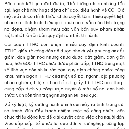
Bên cạnh kết quả đạt được, Thủ tướng chỉ ra những tồn
tại, hạn chế như hoạt động chỉ đạo, điều hành về CCHC ở
một số nơi còn hình thức, chưa quyết tâm, thiếu quyết liệt,
chưa sát tình hình, hiệu quả chưa cao; vẫn còn tình trạng
nợ đọng, chậm tham mưu các văn bản quy phạm pháp
luật, nhất là văn bản quy định chi tiết thi hành.
Cải cách TTHC còn chậm, nhiều quy định kinh doanh,
TTHC, giấy tờ công dân đã được phê duyệt phương án cắt
giảm, đơn giản hóa nhưng chưa được cắt giảm, đơn giản
hóa; hơn 600 TTHC chưa được phân cấp; TTHC trong một
số lĩnh vực còn nhiều rào cản, quy định chồng chéo; công
khai, minh bạch TTHC của một số bộ, ngành, địa phương
chưa nghiêm; tỉ lệ số hóa hồ sơ, giấy tờ TTHC còn thấp;
cung cấp dịch vụ công trực tuyến ở một số nơi còn hình
thức; vẫn còn tình trạng nhũng nhiễu, tiêu cực.
Về kỷ luật, kỷ cương hành chính còn xảy ra tình trạng sợ,
né tránh, đùn đẩy trách nhiệm; một số công chức, viên
chức thiếu động lực để giải quyết công việc cho người dân.
Việc sắp xếp, tổ chức lại các đơn vị sự nghiệp công lập