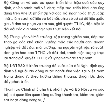
Bộ Công an và các cơ quan triển khai hiệu quả các quy
định, chính sách mới về visa; tiếp tục triển khai các ứng
dụng trên VneID; phối hợp với các bộ, ngành xác thực, cập
nhật, làm sạch dữ liệu và kết nối, chia sẻ cơ sở dữ liệu quốc
gia về dân cư phục vụ tra cứu, giải quyết TTHC, đặc biệt là
đối với các địa phương chưa thực hiện kết nối.
Bộ Tài nguyên và Môi trường tập trung nghiên cứu, tiếp tục
tháo gỡ các khó khăn, vướng mắc của người dân, doanh
nghiệp về đất đai, môi trường, mỏ nguyên vật liệu; rà soát,
đơn giản hóa các TTHC về đất đai, tránh hiện tượng trục
lợi trong giải quyết TTHC; xử lý nghiêm các sai phạm.
Bộ LĐTB&XH khẩn trương đề xuất sửa đổi Nghị định quy
định về người lao động nước ngoài làm việc tại Việt Nam
trong tháng 7, theo hướng thông thoáng, thuận lợi, thúc
đẩy phát triển.
Thanh tra Chính phủ chủ trì, phối hợp với Bộ Nội vụ và các
bộ, cơ quan liên quan tăng cường thanh tra, kiểm tra, giám
sát hoạt động công vụ./.