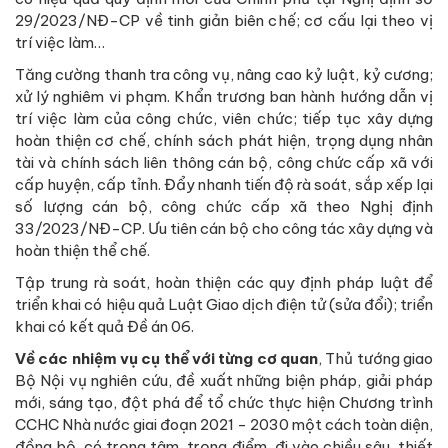
29/2023/NĐ-CP về tinh giản biên chế; cơ cấu lại theo vị
trí việc làm…
Tăng cường thanh tra công vụ, nâng cao kỷ luật, kỷ cương;
xử lý nghiêm vi phạm. Khẩn trương ban hành hướng dẫn vị
trí việc làm của công chức, viên chức; tiếp tục xây dựng
hoàn thiện cơ chế, chính sách phát hiện, trọng dụng nhân
tài và chính sách liên thông cán bộ, công chức cấp xã với
cấp huyện, cấp tỉnh. Đẩy nhanh tiến độ rà soát, sắp xếp lại
số lượng cán bộ, công chức cấp xã theo Nghị định
33/2023/NĐ-CP. Ưu tiên cán bộ cho công tác xây dựng và
hoàn thiện thể chế.
Tập trung rà soát, hoàn thiện các quy định pháp luật để
triển khai có hiệu quả Luật Giao dịch điện tử (sửa đổi); triển
khai có kết quả Đề án 06.
Về các nhiệm vụ cụ thể với từng cơ quan
, Thủ tướng giao
Bộ Nội vụ nghiên cứu, đề xuất những biện pháp, giải pháp
mới, sáng tạo, đột phá để tổ chức thực hiện Chương trình
CCHC Nhà nước giai đoạn 2021 - 2030 một cách toàn diện,
đồng bộ, có trọng tâm, trọng điểm, đi vào chiều sâu, thiết