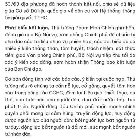
63/63 địa phương đã hoàn thành kết nối, chia sẻ dữ liệu
giữa Cơ sở Dữ liệu quốc gia về dân cư với Hệ thống thông
tin giải quyết TTHC...
Phát biểu kết luận,
Thủ tướng Phạm Minh Chính ghi nhận,
đánh giá cao Bộ Nội vụ, Văn phòng Chính phủ đã chuẩn bị
chu đáo các tài liệu phục vụ phiên họp, các đại biểu đã có
nhiều ý kiến thẳng thắn, tâm huyết, trách nhiệm, sát thực
tiễn; giao Văn phòng Chính phủ, Bộ Nội vụ tiếp thu tối đa
các ý kiến xác đáng, sớm hoàn thiện Thông báo kết luận
của Ban Chỉ đạo.
Cơ bản đồng tình với các báo cáo, ý kiến tại cuộc họp, Thủ
tướng nêu rõ chúng ta cần nỗ lực, cố gắng, quyết tâm hơn
nữa trong công tác CCHC, đem lại hiệu quả thiết thực, cụ
thể, cao hơn nữa cho người dân, đưa đất nước tiếp tục
phát triển. Người đứng đầu Chính phủ nhấn mạnh chính
quyền phải mang lại cảm hứng, truyền động lực, huy động
được nguồn lực của người dân; bởi nguồn lực bắt nguồn từ
tư duy, động lực bắt nguồn từ đổi mới, sức mạnh bắt nguồn
từ nhân dân.