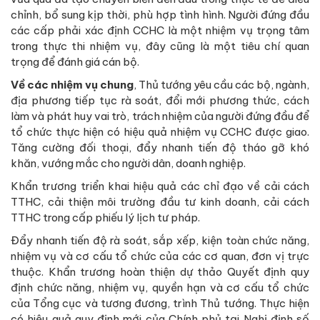
chỉnh, bổ sung kịp thời, phù hợp tình hình. Người đứng đầu
các cấp phải xác định CCHC là một nhiệm vụ trọng tâm
trong thực thi nhiệm vụ, đây cũng là một tiêu chí quan
trọng để đánh giá cán bộ.
Về các nhiệm vụ chung
, Thủ tướng yêu cầu các bộ, ngành,
địa phương tiếp tục rà soát, đổi mới phương thức, cách
làm và phát huy vai trò, trách nhiệm của người đứng đầu để
tổ chức thực hiện có hiệu quả nhiệm vụ CCHC được giao.
Tăng cường đối thoại, đẩy nhanh tiến độ tháo gỡ khó
khăn, vướng mắc cho người dân, doanh nghiệp.
Khẩn trương triển khai hiệu quả các chỉ đạo về cải cách
TTHC, cải thiện môi trường đầu tư kinh doanh, cải cách
TTHC trong cấp phiếu lý lịch tư pháp.
Đẩy nhanh tiến độ rà soát, sắp xếp, kiện toàn chức năng,
nhiệm vụ và cơ cấu tổ chức của các cơ quan, đơn vị trực
thuộc. Khẩn trương hoàn thiện dự thảo Quyết định quy
định chức năng, nhiệm vụ, quyền hạn và cơ cấu tổ chức
của Tổng cục và tương đương, trình Thủ tướng. Thực hiện
có hiệu quả quy định mới của Chính phủ tại Nghị định số