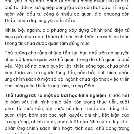
chủ yếu là cơ học, chưa được như mong muốn; cơ chế tự
chủ tại đơn vị sự nghiệp công lập vẫn còn bất cập. Tỉ lệ giải
ngân vốn đầu tư công ở nhiều cơ quan, địa phương còn
thấp, chưa đáp ứng yêu cầu đề ra.
Nhiều bộ, ngành, địa phương xây dựng Chính phủ điện tử
hiệu quả chưa cao, thậm chí còn hình thức; an ninh, an toàn
thông tin chưa được quan tâm đúng mức...
Thủ tướng cho rằng những tồn tại, hạn chế trên có nguyên
nhân cả khách quan và chủ quan, trong đó chủ quan là chủ
yếu. Một số nơi chưa quyết liệt, thiếu sáng tạo, chưa phát
huy được vai trò người đứng đầu; nắm bắt tình hình, phản
ứng chính sách ở một số bộ, ngành chưa kịp thời; việc triển
khai công việc thiếu trọng tâm, trọng điểm…
Thủ tướng rút ra một số bài học kinh nghiệm
, trước hết
là bám sát tình hình thực tiễn, tôn trọng thực tiễn, xuất
phát từ thực tiễn, lấy thực tiễn làm thước đo, đồng thời
quán triệt, bám sát các nghị quyết, chỉ thị, kết luận của
Trung ương, chính sách, pháp luật của Nhà nước; kịp thời
phản ứng chính sách, linh hoạt, tích cực, chủ động trong