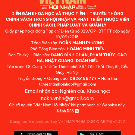
DIỄN ĐÀN KHOA HỌC VÀ THỰC TIỄN - TRUYỀN THÔNG
CHÍNH SÁCH TRONG HỘI NHẬP VÀ PHÁT TRIỂN THUỘC VIỆN
CHÍNH SÁCH, PHÁP LUẬT VÀ QUẢN LÝ
Giấy phép hoạt động Tạp chí Điện tử số 329/GP-BTTTT cấp ngày
10/09/2018.
Tổng Biên tập:
ĐOÀN MẠNH PHƯƠNG
Phó Tổng Biên tập:
HOÀNG MINH TIẾN
Ban Thư ký - Biên tập:
ĐẶNG ĐÌNH CHẤN, PHẠM THỦY, CAO
HÀ, NHẬT QUANG, ĐOÀN HIẾU
Tòa soạn:T8, Cung Trí thức Thành phố, Số 1 Tôn Thất Thuyết, Cầu
Giấy, Hà Nội.
Truyền thông - Quảng cáo:
0826166777
- Hòm thư:
tcvietnamhoinhap@gmail.com
Email nhận bài Nghiên cứu Khoa học:
nckh.vnhn@gmail.com
Ghi rõ nguồn "Việt Nam Hội Nhập" khi phát hành từ Website này.
Kênh RSS
Designed & developed by VIETNAMPEDIA.COM
©
AICMS v2022