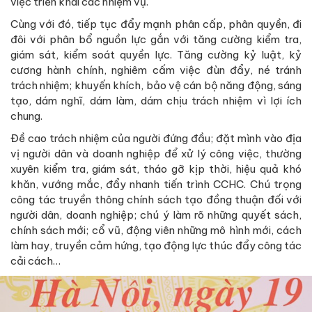
việc triển khai các nhiệm vụ.
Cùng với đó, tiếp tục đẩy mạnh phân cấp, phân quyền, đi
đôi với phân bổ nguồn lực gắn với tăng cường kiểm tra,
giám sát, kiểm soát quyền lực. Tăng cường kỷ luật, kỷ
cương hành chính, nghiêm cấm việc đùn đẩy, né tránh
trách nhiệm; khuyến khích, bảo vệ cán bộ năng động, sáng
tạo, dám nghĩ, dám làm, dám chịu trách nhiệm vì lợi ích
chung.
Đề cao trách nhiệm của người đứng đầu; đặt mình vào địa
vị người dân và doanh nghiệp để xử lý công việc, thường
xuyên kiểm tra, giám sát, tháo gỡ kịp thời, hiệu quả khó
khăn, vướng mắc, đẩy nhanh tiến trình CCHC. Chú trọng
công tác truyền thông chính sách tạo đồng thuận đối với
người dân, doanh nghiệp; chú ý làm rõ những quyết sách,
chính sách mới; cổ vũ, động viên những mô hình mới, cách
làm hay, truyền cảm hứng, tạo động lực thúc đẩy công tác
cải cách…