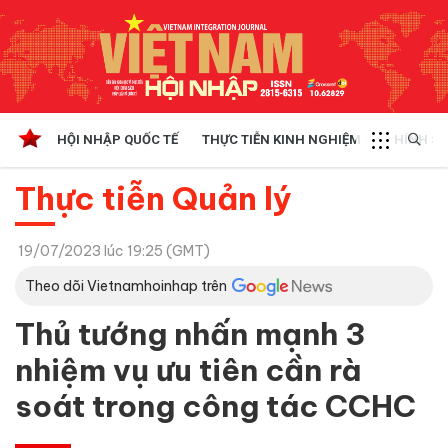
HỘI NHẬP QUỐC TẾ
THỰC TIỄN KINH NGHIỆM
CHÍNH SÁ
Thực tiễn Quản lý
19/07/2023 lúc 19:25 (GMT)
Theo dõi Vietnamhoinhap trên
Thủ tướng nhấn mạnh 3
nhiệm vụ ưu tiên cần rà
soát trong công tác CCHC