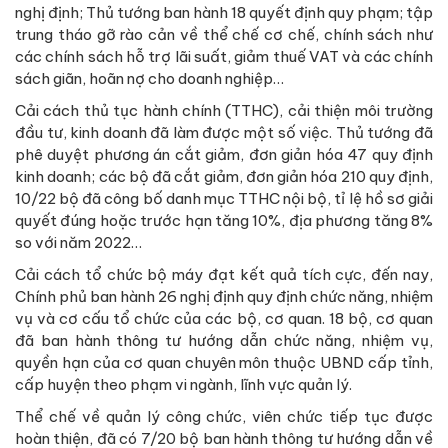
nghị định; Thủ tướng ban hành 18 quyết định quy phạm; tập
trung tháo gỡ rào cản về thể chế cơ chế, chính sách như
các chính sách hỗ trợ lãi suất, giảm thuế VAT và các chính
sách giãn, hoãn nợ cho doanh nghiệp…
Cải cách thủ tục hành chính (TTHC), cải thiện môi trường
đầu tư, kinh doanh đã làm được một số việc. Thủ tướng đã
phê duyệt phương án cắt giảm, đơn giản hóa 47 quy định
kinh doanh; các bộ đã cắt giảm, đơn giản hóa 210 quy định,
10/22 bộ đã công bố danh mục TTHC nội bộ, tỉ lệ hồ sơ giải
quyết đúng hoặc trước hạn tăng 10%, địa phương tăng 8%
so với năm 2022…
Cải cách tổ chức bộ máy đạt kết quả tích cực, đến nay,
Chính phủ ban hành 26 nghị định quy định chức năng, nhiệm
vụ và cơ cấu tổ chức của các bộ, cơ quan. 18 bộ, cơ quan
đã ban hành thông tư hướng dẫn chức năng, nhiệm vụ,
quyền hạn của cơ quan chuyên môn thuộc UBND cấp tỉnh,
cấp huyện theo phạm vi ngành, lĩnh vực quản lý.
Thể chế về quản lý công chức, viên chức tiếp tục được
hoàn thiện, đã có 7/20 bộ ban hành thông tư hướng dẫn về