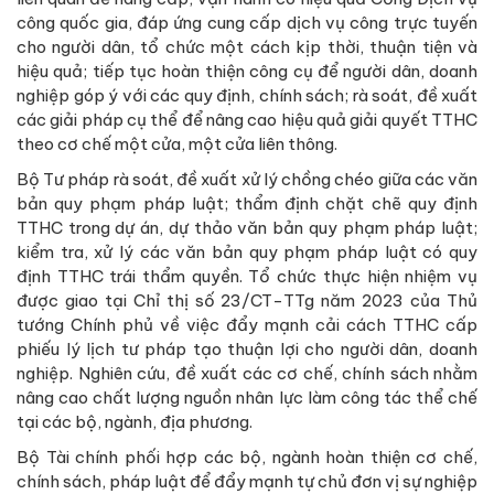
công quốc gia, đáp ứng cung cấp dịch vụ công trực tuyến
cho người dân, tổ chức một cách kịp thời, thuận tiện và
hiệu quả; tiếp tục hoàn thiện công cụ để người dân, doanh
nghiệp góp ý với các quy định, chính sách; rà soát, đề xuất
các giải pháp cụ thể để nâng cao hiệu quả giải quyết TTHC
theo cơ chế một cửa, một cửa liên thông.
Bộ Tư pháp rà soát, đề xuất xử lý chồng chéo giữa các văn
bản quy phạm pháp luật; thẩm định chặt chẽ quy định
TTHC trong dự án, dự thảo văn bản quy phạm pháp luật;
kiểm tra, xử lý các văn bản quy phạm pháp luật có quy
định TTHC trái thẩm quyền. Tổ chức thực hiện nhiệm vụ
được giao tại Chỉ thị số 23/CT-TTg năm 2023 của Thủ
tướng Chính phủ về việc đẩy mạnh cải cách TTHC cấp
phiếu lý lịch tư pháp tạo thuận lợi cho người dân, doanh
nghiệp. Nghiên cứu, đề xuất các cơ chế, chính sách nhằm
nâng cao chất lượng nguồn nhân lực làm công tác thể chế
tại các bộ, ngành, địa phương.
Bộ Tài chính phối hợp các bộ, ngành hoàn thiện cơ chế,
chính sách, pháp luật để đẩy mạnh tự chủ đơn vị sự nghiệp