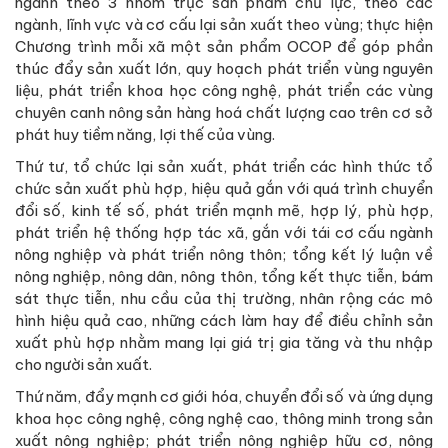
ngành theo 3 nhóm trục sản phẩm chủ lực, theo các
ngành, lĩnh vực và cơ cấu lại sản xuất theo vùng; thực hiện
Chương trình mỗi xã một sản phẩm OCOP để góp phần
thúc đẩy sản xuất lớn, quy hoạch phát triển vùng nguyên
liệu, phát triển khoa học công nghệ, phát triển các vùng
chuyên canh nông sản hàng hoá chất lượng cao trên cơ sở
phát huy tiềm năng, lợi thế của vùng.
Thứ tư, tổ chức lại sản xuất, phát triển các hình thức tổ
chức sản xuất phù hợp, hiệu quả gắn với quá trình chuyển
đổi số, kinh tế số, phát triển mạnh mẽ, hợp lý, phù hợp,
phát triển hệ thống hợp tác xã, gắn với tái cơ cấu ngành
nông nghiệp và phát triển nông thôn; tổng kết lý luận về
nông nghiệp, nông dân, nông thôn, tổng kết thực tiễn, bám
sát thực tiễn, nhu cầu của thị trường, nhân rộng các mô
hình hiệu quả cao, những cách làm hay để điều chỉnh sản
xuất phù hợp nhằm mang lại giá trị gia tăng và thu nhập
cho người sản xuất.
Thứ năm, đẩy mạnh cơ giới hóa, chuyển đổi số và ứng dụng
khoa học công nghệ, công nghệ cao, thông minh trong sản
xuất nông nghiệp; phát triển nông nghiệp hữu cơ, nông