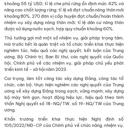
khoảng 55 tỷ USD; tỉ lệ che phủ rừng ổn định mức 42% và
nâng cao chất lượng rừng; tỉ lệ xã đạt chuẩn nông thôn mới
khoảng 80%, 270 đơn vị cấp huyện đạt chuẩn/hoàn thành
nhiệm vụ xây dựng nông thôn mới; tỉ lệ dân cư nông thôn
được sử dụng nước sạch, hợp quy chuẩn khoảng 60%.
Thủ tướng gợi mở một số nhiệm vụ, giải pháp trọng tâm,
mà trước hết là quán triệt và tổ chức triển khai thực hiện
nghiêm túc, hiệu quả các nghị quyết, kết luận của Trung
ương, Bộ Chính trị, Ban Bí thư, các nghị quyết của Quốc
hội, Chính phủ về các nhiệm vụ, giải pháp chủ yếu phát
triển kinh tế - xã hội năm 2023.
Coi trọng, làm tốt công tác xây dựng Đảng, công tác tổ
chức, cán bộ, thực hiện nghiêm các nghị quyết của Trung
ương về xây dựng Đảng trong sạch, vững mạnh; xây dựng
bộ máy tinh gọn, hoạt động hiệu lực, hiệu quả theo tinh
thần Nghị quyết số 18-NQ/TW, số 19-NQ/TW của Trung
ương.
Khẩn trương triển khai thực hiện Nghị định số
105/2022/NĐ-CP của Chính phủ về chức năng, nhiệm vụ,