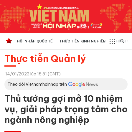
HỘI NHẬP QUỐC TẾ
THỰC TIỄN KINH NGHIỆM
CHÍNH SÁ
Thực tiễn Quản lý
14/01/2023 lúc 15:51 (GMT)
Theo dõi Vietnamhoinhap trên
Thủ tướng gợi mở 10 nhiệm
vụ, giải pháp trọng tâm cho
ngành nông nghiệp