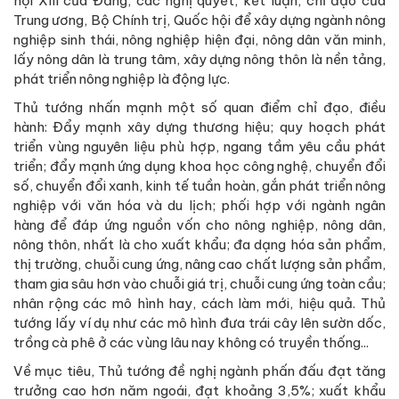
hội XIII của Đảng, các nghị quyết, kết luận, chỉ đạo của
Trung ương, Bộ Chính trị, Quốc hội để xây dựng ngành nông
nghiệp sinh thái, nông nghiệp hiện đại, nông dân văn minh,
lấy nông dân là trung tâm, xây dựng nông thôn là nền tảng,
phát triển nông nghiệp là động lực.
Thủ tướng nhấn mạnh một số quan điểm chỉ đạo, điều
hành: Đẩy mạnh xây dựng thương hiệu; quy hoạch phát
triển vùng nguyên liệu phù hợp, ngang tầm yêu cầu phát
triển; đẩy mạnh ứng dụng khoa học công nghệ, chuyển đổi
số, chuyển đổi xanh, kinh tế tuần hoàn, gắn phát triển nông
nghiệp với văn hóa và du lịch; phối hợp với ngành ngân
hàng để đáp ứng nguồn vốn cho nông nghiệp, nông dân,
nông thôn, nhất là cho xuất khẩu; đa dạng hóa sản phẩm,
thị trường, chuỗi cung ứng, nâng cao chất lượng sản phẩm,
tham gia sâu hơn vào chuỗi giá trị, chuỗi cung ứng toàn cầu;
nhân rộng các mô hình hay, cách làm mới, hiệu quả. Thủ
tướng lấy ví dụ như các mô hình đưa trái cây lên sườn dốc,
trồng cà phê ở các vùng lâu nay không có truyền thống...
Về mục tiêu, Thủ tướng đề nghị ngành phấn đấu đạt tăng
trưởng cao hơn năm ngoái, đạt khoảng 3,5%; xuất khẩu