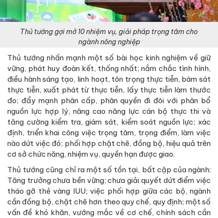
Thủ tướng gợi mở 10 nhiệm vụ, giải pháp trọng tâm cho
ngành nông nghiệp
Thủ tướng nhấn mạnh một số bài học kinh nghiệm về giữ
vững, phát huy đoàn kết, thống nhất; nắm chắc tình hình,
điều hành sáng tạo, linh hoạt, tôn trọng thực tiễn, bám sát
thực tiễn, xuất phát từ thực tiễn, lấy thực tiễn làm thước
đo; đẩy mạnh phân cấp, phân quyền đi đôi với phân bổ
nguồn lực hợp lý, nâng cao năng lực cán bộ thực thi và
tăng cường kiểm tra, giám sát, kiểm soát nguồn lực; xác
định, triển khai công việc trọng tâm, trọng điểm, làm việc
nào dứt việc đó; phối hợp chặt chẽ, đồng bộ, hiệu quả trên
cơ sở chức năng, nhiệm vụ, quyền hạn được giao.
Thủ tướng cũng chỉ ra một số tồn tại, bất cập của ngành:
Tăng trưởng chưa bền vững; chưa giải quyết dứt điểm việc
tháo gỡ thẻ vàng IUU; việc phối hợp giữa các bộ, ngành
cần đồng bộ, chặt chẽ hơn theo quy chế, quy định; một số
vấn đề khó khăn, vướng mắc về cơ chế, chính sách cần