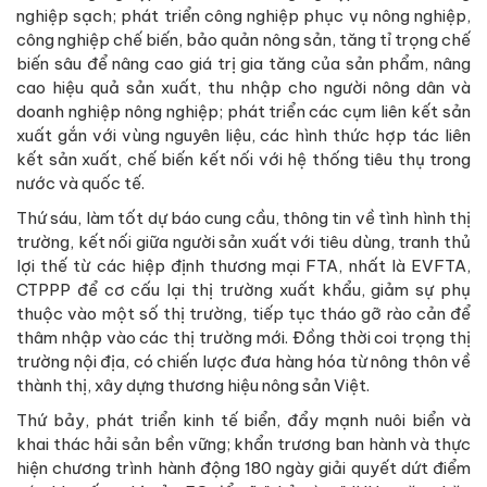
nghiệp sạch; phát triển công nghiệp phục vụ nông nghiệp,
công nghiệp chế biến, bảo quản nông sản, tăng tỉ trọng chế
biến sâu để nâng cao giá trị gia tăng của sản phẩm, nâng
cao hiệu quả sản xuất, thu nhập cho người nông dân và
doanh nghiệp nông nghiệp; phát triển các cụm liên kết sản
xuất gắn với vùng nguyên liệu, các hình thức hợp tác liên
kết sản xuất, chế biến kết nối với hệ thống tiêu thụ trong
nước và quốc tế.
Thứ sáu, làm tốt dự báo cung cầu, thông tin về tình hình thị
trường, kết nối giữa người sản xuất với tiêu dùng, tranh thủ
lợi thế từ các hiệp định thương mại FTA, nhất là EVFTA,
CTPPP để cơ cấu lại thị trường xuất khẩu, giảm sự phụ
thuộc vào một số thị trường, tiếp tục tháo gỡ rào cản để
thâm nhập vào các thị trường mới. Đồng thời coi trọng thị
trường nội địa, có chiến lược đưa hàng hóa từ nông thôn về
thành thị, xây dựng thương hiệu nông sản Việt.
Thứ bảy, phát triển kinh tế biển, đẩy mạnh nuôi biển và
khai thác hải sản bền vững; khẩn trương ban hành và thực
hiện chương trình hành động 180 ngày giải quyết dứt điểm