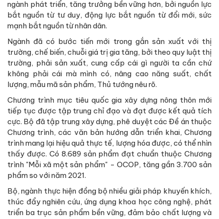
ngành phát triển, tăng trưởng bền vững hơn, bởi nguồn lực
bắt nguồn từ tư duy, động lực bắt nguồn từ đổi mới, sức
mạnh bắt nguồn từ nhân dân.
Ngành đã có bước tiến mới trong gắn sản xuất với thị
trường, chế biến, chuỗi giá trị gia tăng, bởi theo quy luật thị
trường, phải sản xuất, cung cấp cái gì người ta cần chứ
không phải cái mà mình có, nâng cao năng suất, chất
lượng, mẫu mã sản phẩm, Thủ tướng nêu rõ.
Chương trình mục tiêu quốc gia xây dựng nông thôn mới
tiếp tục được tập trung chỉ đạo và đạt được kết quả tích
cực. Bộ đã tập trung xây dựng, phê duyệt các Đề án thuộc
Chương trình, các văn bản hướng dẫn triển khai, Chương
trình mang lại hiệu quả thực tế, lượng hóa được, có thể nhìn
thấy được. Có 8.689 sản phẩm đạt chuẩn thuộc Chương
trình "Mỗi xã một sản phẩm" - OCOP, tăng gần 3.700 sản
phẩm so với năm 2021.
Bộ, ngành thực hiện đồng bộ nhiều giải pháp khuyến khích,
thúc đẩy nghiên cứu, ứng dụng khoa học công nghệ, phát
triển ba trục sản phẩm bền vững, đảm bảo chất lượng và