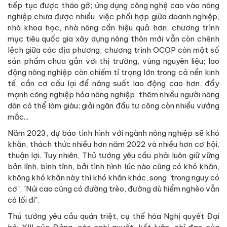
tiếp tục được tháo gỡ; ứng dụng công nghệ cao vào nông
nghiệp chưa được nhiều, việc phối hợp giữa doanh nghiệp,
nhà khoa học, nhà nông cần hiệu quả hơn; chương trình
mục tiêu quốc gia xây dựng nông thôn mới vẫn còn chênh
lệch giữa các địa phương; chương trình OCOP còn một số
sản phẩm chưa gắn với thị trường, vùng nguyên liệu; lao
động nông nghiệp còn chiếm tỉ trọng lớn trong cả nền kinh
tế, cần cơ cấu lại để năng suất lao động cao hơn, đẩy
mạnh công nghiệp hóa nông nghiệp, thêm nhiều người nông
dân có thể làm giàu; giải ngân đầu tư công còn nhiều vướng
mắc...
Năm 2023, dự báo tình hình với ngành nông nghiệp sẽ khó
khăn, thách thức nhiều hơn năm 2022 và nhiều hơn cơ hội,
thuận lợi. Tuy nhiên, Thủ tướng yêu cầu phải luôn giữ vững
bản lĩnh, bình tĩnh, bởi tình hình lúc nào cũng có khó khăn,
không khó khăn này thì khó khăn khác, song "trong nguy có
cơ", "Núi cao cũng có đường trèo, đường dù hiểm nghèo vẫn
có lối đi".
Thủ tướng yêu cầu quán triệt, cụ thể hóa Nghị quyết Đại