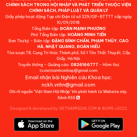
CHÍNH SÁCH TRONG HỘI NHẬP VÀ PHÁT TRIỂN THUỘC VIỆN
CHÍNH SÁCH, PHÁP LUẬT VÀ QUẢN LÝ
Giấy phép hoạt động Tạp chí Điện tử số 329/GP-BTTTT cấp ngày
10/09/2018.
Tổng Biên tập:
ĐOÀN MẠNH PHƯƠNG
Phó Tổng Biên tập:
HOÀNG MINH TIẾN
Ban Thư ký - Biên tập:
ĐẶNG ĐÌNH CHẤN, PHẠM THỦY, CAO
HÀ, NHẬT QUANG, ĐOÀN HIẾU
Tòa soạn:T8, Cung Trí thức Thành phố, Số 1 Tôn Thất Thuyết, Cầu
Giấy, Hà Nội.
Truyền thông - Quảng cáo:
0826166777
- Hòm thư:
tcvietnamhoinhap@gmail.com
Email nhận bài Nghiên cứu Khoa học:
nckh.vnhn@gmail.com
Ghi rõ nguồn "Việt Nam Hội Nhập" khi phát hành từ Website này.
Kênh RSS
Designed & developed by VIETNAMPEDIA.COM
©
AICMS v2022