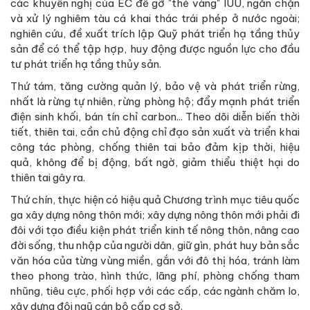
các khuyến nghị của EC để gỡ "thẻ vàng" IUU, ngăn chặn
và xử lý nghiêm tàu cá khai thác trái phép ở nước ngoài;
nghiên cứu, đề xuất trích lập Quỹ phát triển hạ tầng thủy
sản để có thể tập hợp, huy động được nguồn lực cho đầu
tư phát triển hạ tầng thủy sản.
Thứ tám, tăng cường quản lý, bảo vệ và phát triển rừng,
nhất là rừng tự nhiên, rừng phòng hộ; đẩy mạnh phát triển
điện sinh khối, bán tín chỉ carbon... Theo dõi diễn biến thời
tiết, thiên tai, cần chủ động chỉ đạo sản xuất và triển khai
công tác phòng, chống thiên tai bảo đảm kịp thời, hiệu
quả, không để bị động, bất ngờ, giảm thiểu thiệt hại do
thiên tai gây ra.
Thứ chín, thực hiện có hiệu quả Chương trình mục tiêu quốc
ga xây dựng nông thôn mới; xây dựng nông thôn mới phải đi
đôi với tạo điều kiện phát triển kinh tế nông thôn, nâng cao
đời sống, thu nhập của người dân, giữ gìn, phát huy bản sắc
văn hóa của từng vùng miền, gắn với đô thị hóa, tránh làm
theo phong trào, hình thức, lãng phí, phòng chống tham
nhũng, tiêu cực, phối hợp với các cấp, các ngành chăm lo,
xây dựng đội ngũ cán bộ cấp cơ sở.