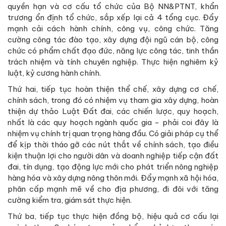
quyền hạn và cơ cấu tổ chức của Bộ NN&PTNT, khẩn
trương ổn định tổ chức, sắp xếp lại cả 4 tổng cục. Đẩy
mạnh cải cách hành chính, công vụ, công chức. Tăng
cường công tác đào tạo, xây dựng đội ngũ cán bộ, công
chức có phẩm chất đạo đức, năng lực công tác, tinh thần
trách nhiệm và tính chuyên nghiệp. Thực hiện nghiêm kỷ
luật, kỷ cương hành chính.
Thứ hai, tiếp tục hoàn thiện thể chế, xây dựng cơ chế,
chính sách, trong đó có nhiệm vụ tham gia xây dựng, hoàn
thiện dự thảo Luật Đất đai, các chiến lược, quy hoạch,
nhất là các quy hoạch ngành quốc gia - phải coi đây là
nhiệm vụ chính trị quan trọng hàng đầu. Có giải pháp cụ thể
để kịp thời tháo gỡ các nút thắt về chính sách, tạo điều
kiện thuận lợi cho người dân và doanh nghiệp tiếp cận đất
đai, tín dụng, tạo động lực mới cho phát triển nông nghiệp
hàng hóa và xây dựng nông thôn mới. Đẩy mạnh xã hội hóa,
phân cấp mạnh mẽ về cho địa phương, đi đôi với tăng
cường kiểm tra, giám sát thực hiện.
Thứ ba, tiếp tục thực hiện đồng bộ, hiệu quả cơ cấu lại