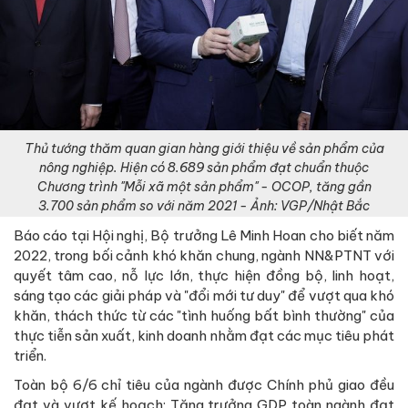
Thủ tướng thăm quan gian hàng giới thiệu về sản phẩm của
nông nghiệp. Hiện có 8.689 sản phẩm đạt chuẩn thuộc
Chương trình "Mỗi xã một sản phẩm" - OCOP, tăng gần
3.700 sản phẩm so với năm 2021 - Ảnh: VGP/Nhật Bắc
Báo cáo tại Hội nghị, Bộ trưởng Lê Minh Hoan cho biết năm
2022, trong bối cảnh khó khăn chung, ngành NN&PTNT với
quyết tâm cao, nỗ lực lớn, thực hiện đồng bộ, linh hoạt,
sáng tạo các giải pháp và "đổi mới tư duy" để vượt qua khó
khăn, thách thức từ các "tình huống bất bình thường" của
thực tiễn sản xuất, kinh doanh nhằm đạt các mục tiêu phát
triển.
Toàn bộ 6/6 chỉ tiêu của ngành được Chính phủ giao đều
đạt và vượt kế hoạch: Tăng trưởng GDP toàn ngành đạt