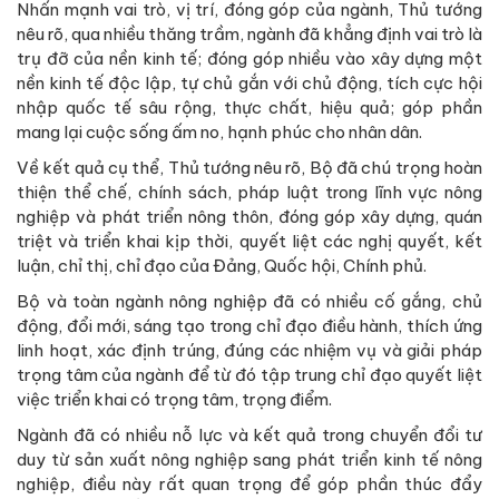
Nhấn mạnh vai trò, vị trí, đóng góp của ngành, Thủ tướng
nêu rõ, qua nhiều thăng trầm, ngành đã khẳng định vai trò là
trụ đỡ của nền kinh tế; đóng góp nhiều vào xây dựng một
nền kinh tế độc lập, tự chủ gắn với chủ động, tích cực hội
nhập quốc tế sâu rộng, thực chất, hiệu quả; góp phần
mang lại cuộc sống ấm no, hạnh phúc cho nhân dân.
Về kết quả cụ thể, Thủ tướng nêu rõ, Bộ đã chú trọng hoàn
thiện thể chế, chính sách, pháp luật trong lĩnh vực nông
nghiệp và phát triển nông thôn, đóng góp xây dựng, quán
triệt và triển khai kịp thời, quyết liệt các nghị quyết, kết
luận, chỉ thị, chỉ đạo của Đảng, Quốc hội, Chính phủ.
Bộ và toàn ngành nông nghiệp đã có nhiều cố gắng, chủ
động, đổi mới, sáng tạo trong chỉ đạo điều hành, thích ứng
linh hoạt, xác định trúng, đúng các nhiệm vụ và giải pháp
trọng tâm của ngành để từ đó tập trung chỉ đạo quyết liệt
việc triển khai có trọng tâm, trọng điểm.
Ngành đã có nhiều nỗ lực và kết quả trong chuyển đổi tư
duy từ sản xuất nông nghiệp sang phát triển kinh tế nông
nghiệp, điều này rất quan trọng để góp phần thúc đẩy