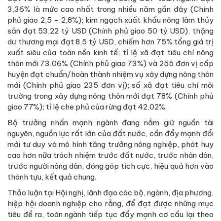
3,36% là mức cao nhất trong nhiều năm gần đây (Chính
phủ giao 2,5 - 2,8%); kim ngạch xuất khẩu nông lâm thủy
sản đạt 53,22 tỷ USD (Chính phủ giao 50 tỷ USD), thặng
dư thương mại đạt 8,5 tỷ USD, chiếm hơn 75% tổng giá trị
xuất siêu của toàn nền kinh tế; tỉ lệ xã đạt tiêu chí nông
thôn mới 73,06% (Chính phủ giao 73%) và 255 đơn vị cấp
huyện đạt chuẩn/hoàn thành nhiệm vụ xây dựng nông thôn
mới (Chính phủ giao 235 đơn vị); số xã đạt tiêu chí môi
trường trong xây dựng nông thôn mới đạt 78% (Chính phủ
giao 77%); tỉ lệ che phủ của rừng đạt 42,02%.
Bộ trưởng nhấn mạnh ngành đang nắm giữ nguồn tài
nguyên, nguồn lực rất lớn của đất nước, cần đẩy mạnh đổi
mới tư duy và mô hình tăng trưởng nông nghiệp, phát huy
cao hơn nữa trách nhiệm trước đất nước, trước nhân dân,
trước người nông dân, đóng góp tích cực, hiệu quả hơn vào
thành tựu, kết quả chung.
Thảo luận tại Hội nghị, lãnh đạo các bộ, ngành, địa phương,
hiệp hội doanh nghiệp cho rằng, để đạt được những mục
tiêu đề ra, toàn ngành tiếp tục đẩy mạnh cơ cấu lại theo