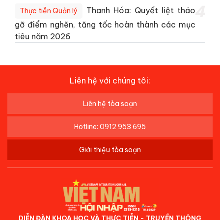
4
Thanh Hóa: Quyết liệt tháo
Thực tiễn Quản lý
gỡ điểm nghẽn, tăng tốc hoàn thành các mục
tiêu năm 2026
Liên hệ với chúng tôi:
Liên hệ tòa soạn
Hotline: 0912 953 695
Giới thiệu tòa soạn
DIỄN ĐÀN KHOA HỌC VÀ THỰC TIỄN - TRUYỀN THÔNG