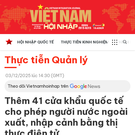
HỘI NHẬP QUỐC TẾ
THỰC TIỄN KINH NGHIỆM
CHÍNH SÁ
Thực tiễn Quản lý
03/12/2025 lúc 14:30 (GMT)
Theo dõi Vietnamhoinhap trên
Thêm 41 cửa khẩu quốc tế
cho phép người nước ngoài
xuất, nhập cảnh bằng thị
thực điện tử