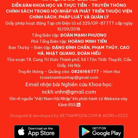
DIỄN ĐÀN KHOA HỌC VÀ THỰC TIỄN - TRUYỀN THÔNG
CHÍNH SÁCH TRONG HỘI NHẬP VÀ PHÁT TRIỂN THUỘC VIỆN
CHÍNH SÁCH, PHÁP LUẬT VÀ QUẢN LÝ
Giấy phép hoạt động Tạp chí Điện tử số 329/GP-BTTTT cấp ngày
10/09/2018.
Tổng Biên tập:
ĐOÀN MẠNH PHƯƠNG
Phó Tổng Biên tập:
HOÀNG MINH TIẾN
Ban Thư ký - Biên tập:
ĐẶNG ĐÌNH CHẤN, PHẠM THỦY, CAO
HÀ, NHẬT QUANG, ĐOÀN HIẾU
Tòa soạn:T8, Cung Trí thức Thành phố, Số 1 Tôn Thất Thuyết, Cầu
Giấy, Hà Nội.
Truyền thông - Quảng cáo:
0826166777
- Hòm thư:
tcvietnamhoinhap@gmail.com
Email nhận bài Nghiên cứu Khoa học:
nckh.vnhn@gmail.com
Ghi rõ nguồn "Việt Nam Hội Nhập" khi phát hành từ Website này.
Kênh RSS
Designed & developed by VIETNAMPEDIA.COM
©
AICMS v2022