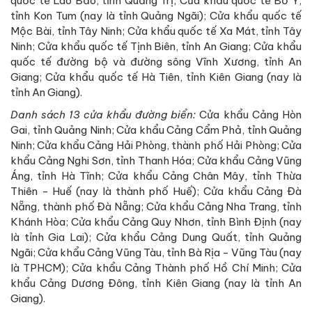
quốc tế Lao Bảo, tỉnh Quảng Trị; Cửa khẩu quốc tế Bờ Y,
tỉnh Kon Tum (nay là tỉnh Quảng Ngãi); Cửa khẩu quốc tế
Mộc Bài, tỉnh Tây Ninh; Cửa khẩu quốc tế Xa Mát, tỉnh Tây
Ninh; Cửa khẩu quốc tế Tịnh Biên, tỉnh An Giang; Cửa khẩu
quốc tế đường bộ và đường sông Vĩnh Xương, tỉnh An
Giang; Cửa khẩu quốc tế Hà Tiên, tỉnh Kiên Giang (nay là
tỉnh An Giang).
Danh sách 13 cửa khẩu đường biển:
Cửa khẩu Cảng Hòn
Gai, tỉnh Quảng Ninh; Cửa khẩu Cảng Cẩm Phả, tỉnh Quảng
Ninh; Cửa khẩu Cảng Hải Phòng, thành phố Hải Phòng; Cửa
khẩu Cảng Nghi Sơn, tỉnh Thanh Hóa; Cửa khẩu Cảng Vũng
Áng, tỉnh Hà Tĩnh; Cửa khẩu Cảng Chân Mây, tỉnh Thừa
Thiên - Huế (nay là thành phố Huế); Cửa khẩu Cảng Đà
Nẵng, thành phố Đà Nẵng; Cửa khẩu Cảng Nha Trang, tỉnh
Khánh Hòa; Cửa khẩu Cảng Quy Nhơn, tỉnh Bình Định (nay
là tỉnh Gia Lai); Cửa khẩu Cảng Dung Quất, tỉnh Quảng
Ngãi; Cửa khẩu Cảng Vũng Tàu, tỉnh Bà Rịa - Vũng Tàu (nay
là TPHCM); Cửa khẩu Cảng Thành phố Hồ Chí Minh; Cửa
khẩu Cảng Dương Đông, tỉnh Kiên Giang (nay là tỉnh An
Giang).