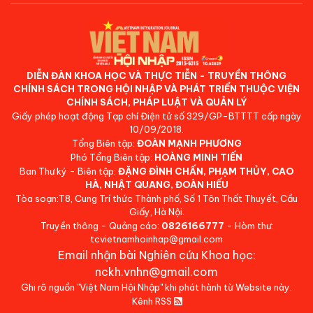
DIỄN ĐÀN KHOA HỌC VÀ THỰC TIỄN - TRUYỀN THÔNG
CHÍNH SÁCH TRONG HỘI NHẬP VÀ PHÁT TRIỂN THUỘC VIỆN
CHÍNH SÁCH, PHÁP LUẬT VÀ QUẢN LÝ
Giấy phép hoạt động Tạp chí Điện tử số 329/GP-BTTTT cấp ngày
10/09/2018.
Tổng Biên tập:
ĐOÀN MẠNH PHƯƠNG
Phó Tổng Biên tập:
HOÀNG MINH TIẾN
Ban Thư ký - Biên tập:
ĐẶNG ĐÌNH CHẤN, PHẠM THỦY, CAO
HÀ, NHẬT QUANG, ĐOÀN HIẾU
Tòa soạn:T8, Cung Trí thức Thành phố, Số 1 Tôn Thất Thuyết, Cầu
Giấy, Hà Nội.
Truyền thông - Quảng cáo:
0826166777
- Hòm thư:
tcvietnamhoinhap@gmail.com
Email nhận bài Nghiên cứu Khoa học:
nckh.vnhn@gmail.com
Ghi rõ nguồn "Việt Nam Hội Nhập" khi phát hành từ Website này.
Kênh RSS