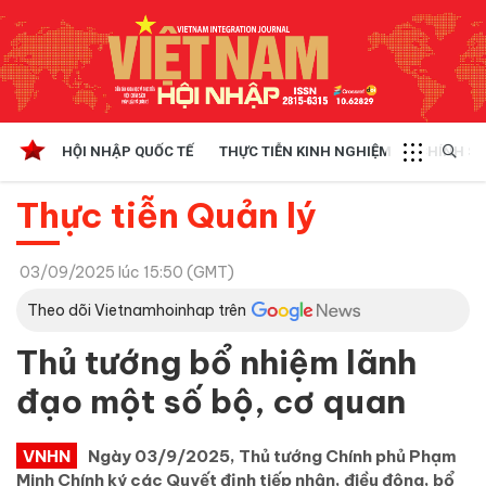
HỘI NHẬP QUỐC TẾ
THỰC TIỄN KINH NGHIỆM
CHÍNH SÁ
Thực tiễn Quản lý
03/09/2025 lúc 15:50 (GMT)
Theo dõi Vietnamhoinhap trên
Thủ tướng bổ nhiệm lãnh
đạo một số bộ, cơ quan
VNHN
Ngày 03/9/2025, Thủ tướng Chính phủ Phạm
Minh Chính ký các Quyết định tiếp nhận, điều động, bổ