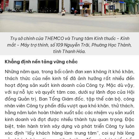
Trụ sở chính của THEMCO và Trung tâm Kính thuốc - Kính
mắt - Máy trợ thính, số 109 Nguyễn Trãi, Phường Hạc Thành,
tỉnh Thanh Hóa.
Khẳng định nền tảng vững chắc
Những năm qua, trong bối cảnh đan xen không ít khó khăn,
thách thức của nền kinh tế đã ảnh hưởng rất nhiều đến
hoạt động sản xuất kinh doanh của Công ty. Mặc dù vậy,
với sự nỗ lực và quyết tâm cao, dưới sự lãnh đạo của Hội
đồng Quản trị, Ban Tổng Giám đốc, tập thể cán bộ, công
nhân viên Công ty phấn đấu vượt qua khó khăn, thử thách,
hằng năm luôn hoàn thành xuất sắc các nhiệm vụ sản xuất
kinh doanh và đạt được nhiều thành tựu quan trọng. Đặc
biệt, trên hành trình xây dựng và phát triển Công ty luôn
xác định “lấy khách hàng làm trung tâm”, coi sự hài lòng