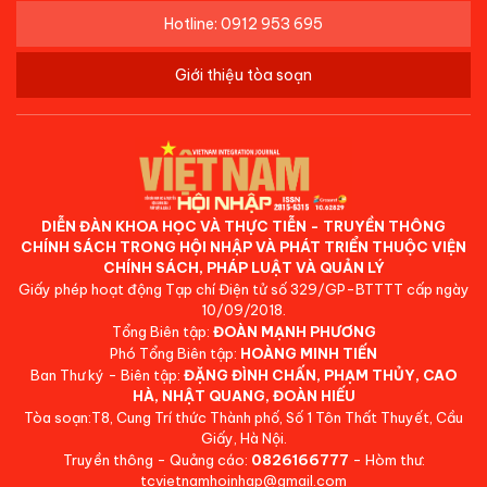
Hotline: 0912 953 695
Giới thiệu tòa soạn
DIỄN ĐÀN KHOA HỌC VÀ THỰC TIỄN - TRUYỀN THÔNG
CHÍNH SÁCH TRONG HỘI NHẬP VÀ PHÁT TRIỂN THUỘC VIỆN
CHÍNH SÁCH, PHÁP LUẬT VÀ QUẢN LÝ
Giấy phép hoạt động Tạp chí Điện tử số 329/GP-BTTTT cấp ngày
10/09/2018.
Tổng Biên tập:
ĐOÀN MẠNH PHƯƠNG
Phó Tổng Biên tập:
HOÀNG MINH TIẾN
Ban Thư ký - Biên tập:
ĐẶNG ĐÌNH CHẤN, PHẠM THỦY, CAO
HÀ, NHẬT QUANG, ĐOÀN HIẾU
Tòa soạn:T8, Cung Trí thức Thành phố, Số 1 Tôn Thất Thuyết, Cầu
Giấy, Hà Nội.
Truyền thông - Quảng cáo:
0826166777
- Hòm thư:
tcvietnamhoinhap@gmail.com