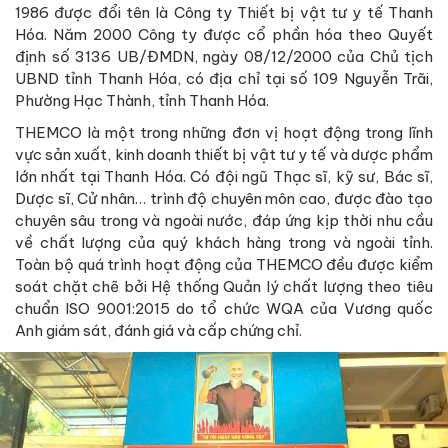
1986 được đổi tên là Công ty Thiết bị vật tư y tế Thanh
Hóa. Năm 2000 Công ty được cổ phần hóa theo Quyết
định số 3136 UB/ĐMDN, ngày 08/12/2000 của Chủ tịch
UBND tỉnh Thanh Hóa, có địa chỉ tại số 109 Nguyễn Trãi,
Phường Hạc Thành, tỉnh Thanh Hóa.
THEMCO là một trong những đơn vị hoạt động trong lĩnh
vực sản xuất, kinh doanh thiết bị vật tư y tế và dược phẩm
lớn nhất tại Thanh Hóa. Có đội ngũ Thạc sĩ, kỹ sư, Bác sĩ,
Dược sĩ, Cử nhân… trình độ chuyên môn cao, được đào tạo
chuyên sâu trong và ngoài nước, đáp ứng kịp thời nhu cầu
về chất lượng của quý khách hàng trong và ngoài tỉnh.
Toàn bộ quá trình hoạt động của THEMCO đều được kiểm
soát chặt chẽ bởi Hệ thống Quản lý chất lượng theo tiêu
chuẩn ISO 9001:2015 do tổ chức WQA của Vương quốc
Anh giám sát, đánh giá và cấp chứng chỉ.