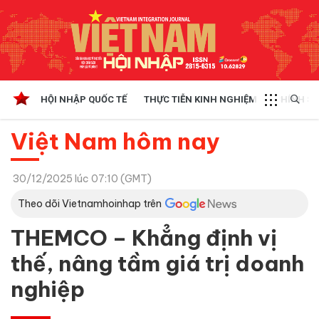
HỘI NHẬP QUỐC TẾ
THỰC TIỄN KINH NGHIỆM
CHÍNH SÁ
Việt Nam hôm nay
30/12/2025 lúc 07:10 (GMT)
Theo dõi Vietnamhoinhap trên
THEMCO – Khẳng định vị
thế, nâng tầm giá trị doanh
nghiệp