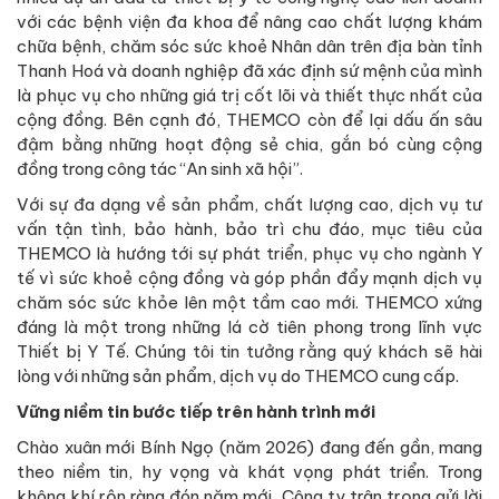
với các bệnh viện đa khoa để nâng cao chất lượng khám
chữa bệnh, chăm sóc sức khoẻ Nhân dân trên địa bàn tỉnh
Thanh Hoá và doanh nghiệp đã xác định sứ mệnh của mình
là phục vụ cho những giá trị cốt lõi và thiết thực nhất của
cộng đồng. Bên cạnh đó, THEMCO còn để lại dấu ấn sâu
đậm bằng những hoạt động sẻ chia, gắn bó cùng cộng
đồng trong công tác “An sinh xã hội”.
Với sự đa dạng về sản phẩm, chất lượng cao, dịch vụ tư
vấn tận tình, bảo hành, bảo trì chu đáo, mục tiêu của
THEMCO là hướng tới sự phát triển, phục vụ cho ngành Y
tế vì sức khoẻ cộng đồng và góp phần đẩy mạnh dịch vụ
chăm sóc sức khỏe lên một tầm cao mới. THEMCO xứng
đáng là một trong những lá cờ tiên phong trong lĩnh vực
Thiết bị Y Tế. Chúng tôi tin tưởng rằng quý khách sẽ hài
lòng với những sản phẩm, dịch vụ do THEMCO cung cấp.
Vững niềm tin bước tiếp trên hành trình mới
Chào xuân mới Bính Ngọ (năm 2026) đang đến gần, mang
theo niềm tin, hy vọng và khát vọng phát triển. Trong
không khí rộn ràng đón năm mới, Công ty trân trọng gửi lời