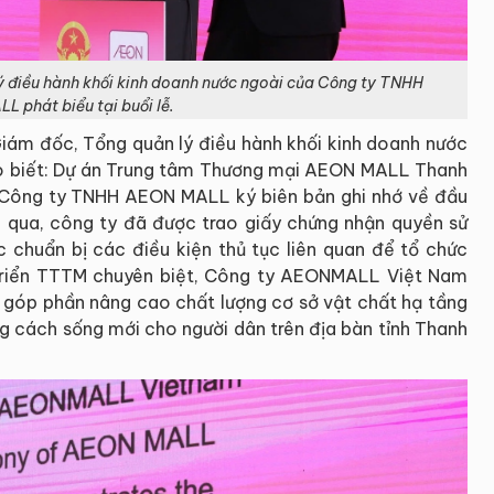
ý điều hành khối kinh doanh nước ngoài của Công ty TNHH
 phát biểu tại buổi lễ.
 Giám đốc, Tổng quản lý điều hành khối kinh doanh nước
 biết: Dự án Trung tâm Thương mại AEON MALL Thanh
i Công ty TNHH AEON MALL ký biên bản ghi nhớ về đầu
ừa qua, công ty đã được trao giấy chứng nhận quyền sử
c chuẩn bị các điều kiện thủ tục liên quan để tổ chức
t triển TTTM chuyên biệt, Công ty AEONMALL Việt Nam
góp phần nâng cao chất lượng cơ sở vật chất hạ tầng
g cách sống mới cho người dân trên địa bàn tỉnh Thanh