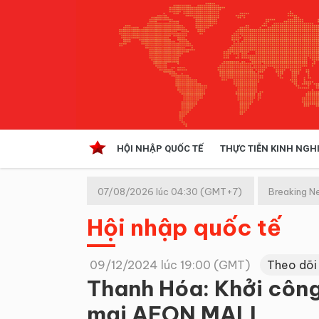
HỘI NHẬP QUỐC TẾ
THỰC TIỄN KINH NGH
HỘI NHẬP QUỐC TẾ
VĂN 
07/08/2026 lúc 04:30 (GMT+7)
Breaking N
Kinh tế hội nhập
Hội nhập quốc tế
Doanh nghiệp
NGHIÊN CỨU PHÁP LUẬT
THỰC
09/12/2024 lúc 19:00 (GMT)
Theo dõi
Thanh Hóa: Khởi côn
mại AEON MALL