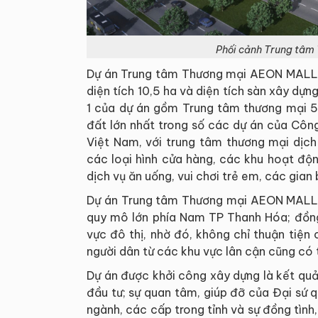
Phối cảnh Trung tâm
Dự án Trung tâm Thương mại AEON MALL 
diện tích 10,5 ha và diện tích sàn xây dự
1 của dự án gồm Trung tâm thương mại 5
đất lớn nhất trong số các dự án của Cô
Việt Nam, với trung tâm thương mại dịch
các loại hình cửa hàng, các khu hoạt độn
dịch vụ ăn uống, vui chơi trẻ em, các gian b
Dự án Trung tâm Thương mại AEON MALL 
quy mô lớn phía Nam TP Thanh Hóa; đồng
vực đô thị, nhờ đó, không chỉ thuận tiện
người dân từ các khu vực lân cận cũng có
Dự án được khởi công xây dựng là kết quả
đầu tư; sự quan tâm, giúp đỡ của Đại sứ 
ngành, các cấp trong tỉnh và sự đồng tìn