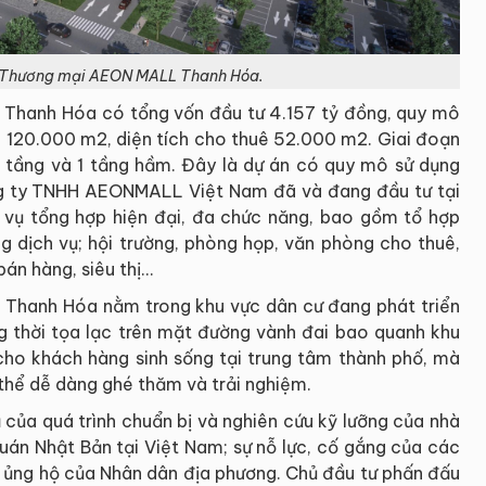
 Thương mại AEON MALL Thanh Hóa.
Thanh Hóa có tổng vốn đầu tư 4.157 tỷ đồng, quy mô
ng 120.000 m2, diện tích cho thuê 52.000 m2. Giai đoạn
 tầng và 1 tầng hầm. Đây là dự án có quy mô sử dụng
ng ty TNHH AEONMALL Việt Nam đã và đang đầu tư tại
 vụ tổng hợp hiện đại, đa chức năng, bao gồm tổ hợp
g dịch vụ; hội trường, phòng họp, văn phòng cho thuê,
án hàng, siêu thị...
Thanh Hóa nằm trong khu vực dân cư đang phát triển
 thời tọa lạc trên mặt đường vành đai bao quanh khu
 cho khách hàng sinh sống tại trung tâm thành phố, mà
 thể dễ dàng ghé thăm và trải nghiệm.
 của quá trình chuẩn bị và nghiên cứu kỹ lưỡng của nhà
quán Nhật Bản tại Việt Nam; sự nỗ lực, cố gắng của các
h, ủng hộ của Nhân dân địa phương. Chủ đầu tư phấn đấu