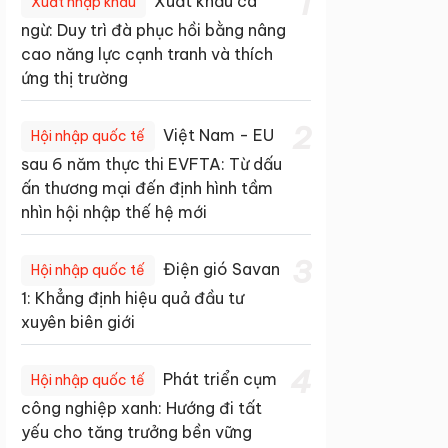
1
Xuất khẩu cá
Xuất nhập khẩu
ngừ: Duy trì đà phục hồi bằng nâng
cao năng lực cạnh tranh và thích
ứng thị trường
2
Việt Nam - EU
Hội nhập quốc tế
sau 6 năm thực thi EVFTA: Từ dấu
ấn thương mại đến định hình tầm
nhìn hội nhập thế hệ mới
3
Điện gió Savan
Hội nhập quốc tế
1: Khẳng định hiệu quả đầu tư
xuyên biên giới
4
Phát triển cụm
Hội nhập quốc tế
công nghiệp xanh: Hướng đi tất
yếu cho tăng trưởng bền vững