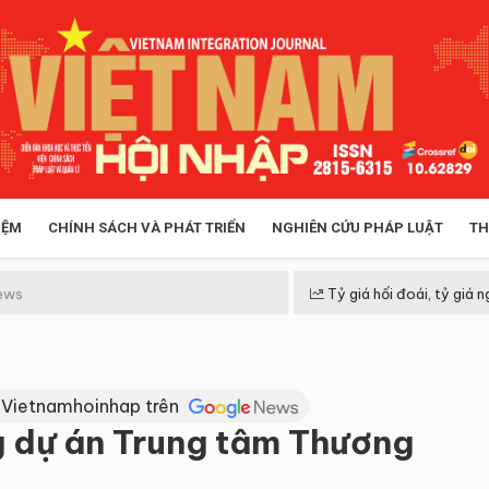
IỆM
CHÍNH SÁCH VÀ PHÁT TRIỂN
NGHIÊN CỨU PHÁP LUẬT
TH
HÓA XÃ HỘI
CHÍNH SÁCH
ews
Tỷ giá hối đoái, tỷ giá n
 TIỄN QUẢN LÝ
VIỆT NAM ĐIỂM ĐẾN
 Vietnamhoinhap trên
g dự án Trung tâm Thương