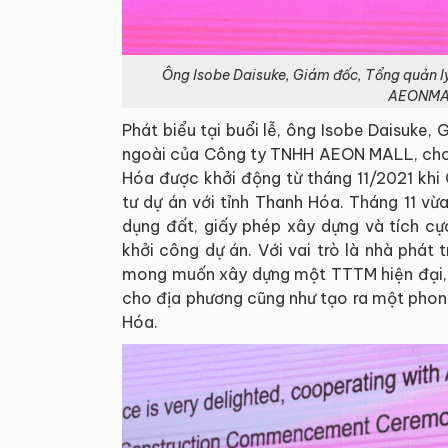
Ông Isobe Daisuke, Giám đốc, Tổng quản l
AEONMALL
Phát biểu tại buổi lễ, ông Isobe Daisuke,
ngoài của Công ty TNHH AEON MALL, cho
Hóa được khởi động từ tháng 11/2021 kh
tư dự án với tỉnh Thanh Hóa. Tháng 11 v
dụng đất, giấy phép xây dựng và tích cự
khởi công dự án. Với vai trò là nhà phá
mong muốn xây dựng một TTTM hiện đại, 
cho địa phương cũng như tạo ra một phon
Hóa.