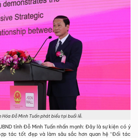
 Hóa Đỗ Minh Tuấn phát biểu tại buổi lễ.
h UBND tỉnh Đỗ Minh Tuấn nhấn mạnh: Đây là sự kiện có ý
hợp tác tốt đẹp và làm sâu sắc hơn quan hệ “Đối tác