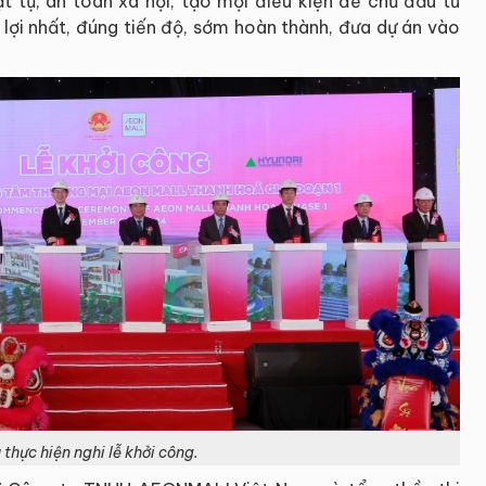
t tự, an toàn xã hội, tạo mọi điều kiện để chủ đầu tư
 lợi nhất, đúng tiến độ, sớm hoàn thành, đưa dự án vào
 thực hiện nghi lễ khởi công.