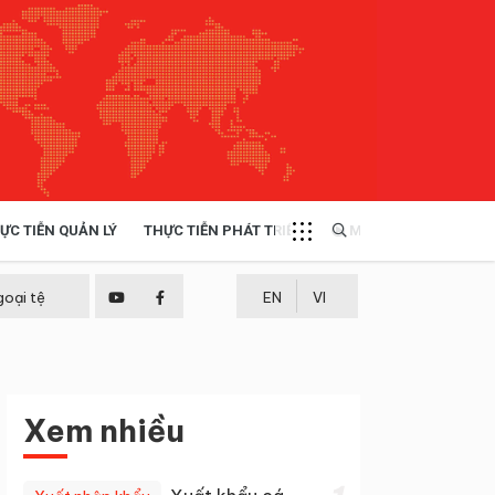
ỰC TIỄN QUẢN LÝ
THỰC TIỄN PHÁT TRIỂN
MULTIMEDIA
TÀI NGUYÊN - MÔI TRƯỜNG
goại tệ
EN
VI
THỰC TIỄN - KINH NGHIỆM
Xem nhiều