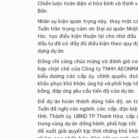
Chiến lược toàn diện vì hòa bình và thịnh 
Bản.
Nhân sự kiện quan trọng này, thay mặt c
Tuấn trân trọng cảm ơn Đại sứ quán Nhật
tác, tạo điều kiện thuận lợi cho nhà đầ
đầu tư đã có đầy đủ điều kiện theo quy đ
dựng dự án.
Đồng chí cũng chúc mừng và đánh giá cao 
hợp chặt chẽ của Công ty TNHH AEONMALL
biểu dương các cấp ủy, chính quyền, đo
khắc phục khó khăn, ủng hộ và phối hợp t
bằng, đáp ứng yêu cầu tiến độ của dự án.
Để dự án hoàn thành đúng tiến độ, an t
Tuấn đề nghị các ngành, các cấp, đặc biệ
tỉnh, Thành ủy, UBND TP Thanh Hóa, cấp 
trong vùng dự án đồng hành, phối hợp tốt 
đề xuất giải quyết kịp thời những khó khă