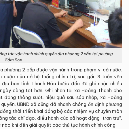
công tác vận hành chính quyền địa phương 2 cấp tại phường
Sầm Sơn.
ịa phương 2 cấp được vận hành trong phạm vi cả nước.
ào cuộc của cả hệ thống chính trị, sau gần 3 tuần vận
n địa bàn tỉnh Thanh Hóa bước đầu đã ghi nhận nhiều
 ngày càng tốt hơn. Ghi nhận tại xã Hoằng Thanh cho
t động thông suốt, hiệu quả sau sáp nhập, xã Hoằng
h quyền. UBND xã cũng đã nhanh chóng ổn định phương
, đồng thời triển khai đồng bộ các nhiệm vụ chuyên môn
ông tác chỉ đạo, điều hành của xã hoạt động “trơn tru”,
nào khi đến giải quyết các thủ tục hành chính công.