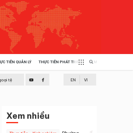
ỰC TIỄN QUẢN LÝ
THỰC TIỄN PHÁT TRIỂN
MULTIMEDIA
TÀI NGUYÊN - MÔI TRƯỜNG
goại tệ
EN
VI
THỰC TIỄN - KINH NGHIỆM
Xem nhiều