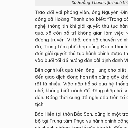
Xã Hoằng Thanh vận hành thô
Trao đổi với phóng viên, ông Nguyễn Đì
công xã Hoằng Thanh cho biết: “Trong cô
nghệ thông tin khi giải quyết thủ tục h
quả, xã còn bố trí không gian làm việc 
đường truyền. Vì thế, cán bộ chuyển và 
đó, Trung tâm phối hợp cùng Đoàn thanh 
đến giải quyết thủ tục hành chính được t
vào buổi tối để hướng dẫn cài định danh 
Bên cạnh kết quả trên, ông Hưng cho biết 
đến giao dịch đông hơn nên cũng gây khó 
rất là nhiều. Việc nộp hồ sơ qua hệ thố
chế, không biết cách để đăng nhập hồ sơ
dân. Đồng thời cũng đề nghị cấp trên tổ
tịch.
Bác Hiền tại thôn Bắc Sơn, cũng là một t
bộ tại Trung tâm Phục vụ hành chính công 
và nhanh chóng, tâm lý của bác khi đến giả