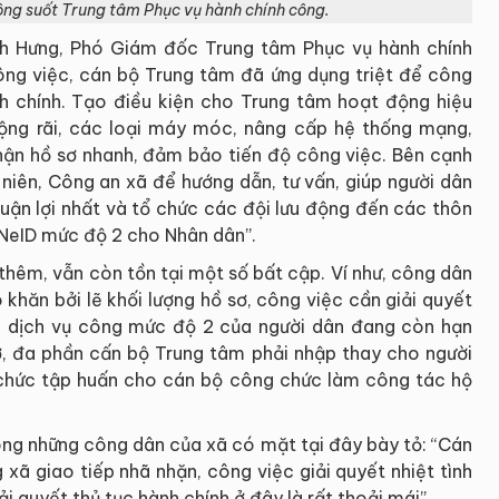
ng suốt Trung tâm Phục vụ hành chính công.
nh Hưng, Phó Giám đốc Trung tâm Phục vụ hành chính
ng việc, cán bộ Trung tâm đã ứng dụng triệt để công
ành chính. Tạo điều kiện cho Trung tâm hoạt động hiệu
rộng rãi, các loại máy móc, nâng cấp hệ thống mạng,
nhận hồ sơ nhanh, đảm bảo tiến độ công việc. Bên cạnh
niên, Công an xã để hướng dẫn, tư vấn, giúp người dân
huận lợi nhất và tổ chức các đội lưu động đến các thôn
VNeID mức độ 2 cho Nhân dân”.
thêm, vẫn còn tồn tại một số bất cập. Ví như, công dân
khăn bởi lẽ khối lượng hồ sơ, công việc cần giải quyết
ng dịch vụ công mức độ 2 của người dân đang còn hạn
, đa phần cấn bộ Trung tâm phải nhập thay cho người
 chức tập huấn cho cán bộ công chức làm công tác hộ
rong những công dân của xã có mặt tại đây bày tỏ: “Cán
xã giao tiếp nhã nhặn, công việc giải quyết nhiệt tình
i quyết thủ tục hành chính ở đây là rất thoải mái”.