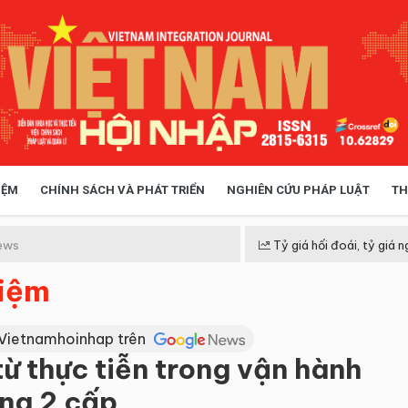
IỆM
CHÍNH SÁCH VÀ PHÁT TRIỂN
NGHIÊN CỨU PHÁP LUẬT
TH
HÓA XÃ HỘI
CHÍNH SÁCH
ews
Tỷ giá hối đoái, tỷ giá n
hiệm
 TIỄN QUẢN LÝ
VIỆT NAM ĐIỂM ĐẾN
 Vietnamhoinhap trên
ừ thực tiễn trong vận hành
ng 2 cấp