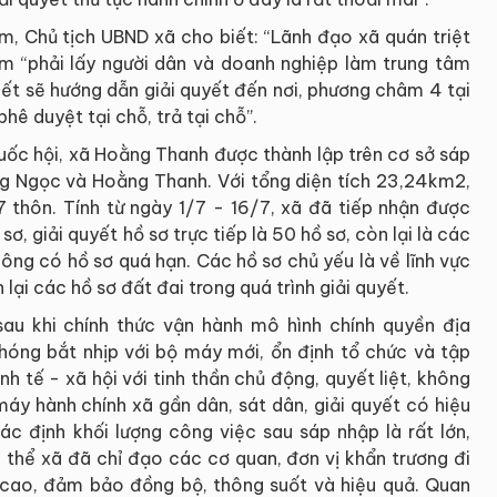
m, Chủ tịch UBND xã cho biết: “Lãnh đạo xã quán triệt
m “phải lấy người dân và doanh nghiệp làm trung tâm
biết sẽ hướng dẫn giải quyết đến nơi, phương châm 4 tại
phê duyệt tại chỗ, trả tại chỗ”.
ốc hội, xã Hoằng Thanh được thành lập trên cơ sở sáp
 Ngọc và Hoằng Thanh. Với tổng diện tích 23,24km2,
 thôn. Tính từ ngày 1/7 - 16/7, xã đã tiếp nhận được
sơ, giải quyết hồ sơ trực tiếp là 50 hồ sơ, còn lại là các
hông có hồ sơ quá hạn. Các hồ sơ chủ yếu là về lĩnh vực
 lại các hồ sơ đất đai trong quá trình giải quyết.
au khi chính thức vận hành mô hình chính quyền địa
óng bắt nhịp với bộ máy mới, ổn định tổ chức và tập
nh tế - xã hội với tinh thần chủ động, quyết liệt, không
áy hành chính xã gần dân, sát dân, giải quyết có hiệu
c định khối lượng công việc sau sáp nhập là rất lớn,
thể xã đã chỉ đạo các cơ quan, đơn vị khẩn trương đi
 cao, đảm bảo đồng bộ, thông suốt và hiệu quả. Quan