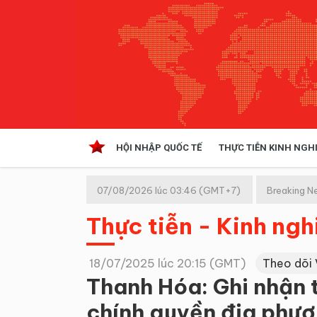
HỘI NHẬP QUỐC TẾ
THỰC TIỄN KINH NGH
HỘI NHẬP QUỐC TẾ
VĂN 
07/08/2026 lúc 03:46 (GMT+7)
Breaking N
Kinh tế hội nhập
Thực tiễn - Kinh ng
Doanh nghiệp
NGHIÊN CỨU PHÁP LUẬT
THỰC
18/07/2025 lúc 20:15 (GMT)
Theo dõi
Thanh Hóa: Ghi nhận t
chính quyền địa phươ