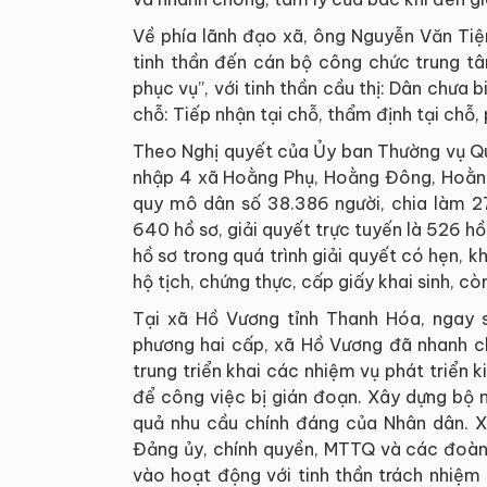
Về phía lãnh đạo xã, ông Nguyễn Văn Tiệ
tinh thần đến cán bộ công chức trung tâ
phục vụ”, với tinh thần cầu thị: Dân chưa 
chỗ: Tiếp nhận tại chỗ, thẩm định tại chỗ, 
Theo Nghị quyết của Ủy ban Thường vụ Qu
nhập 4 xã Hoằng Phụ, Hoằng Đông, Hoằng
quy mô dân số 38.386 người, chia làm 27
640 hồ sơ, giải quyết trực tuyến là 526 hồ 
hồ sơ trong quá trình giải quyết có hẹn, k
hộ tịch, chứng thực, cấp giấy khai sinh, còn
Tại xã Hồ Vương tỉnh Thanh Hóa, ngay s
phương hai cấp, xã Hồ Vương đã nhanh ch
trung triển khai các nhiệm vụ phát triển ki
để công việc bị gián đoạn. Xây dựng bộ m
quả nhu cầu chính đáng của Nhân dân. Xá
Đảng ủy, chính quyền, MTTQ và các đoàn 
vào hoạt động với tinh thần trách nhiệm