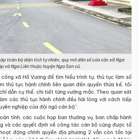
ập toàn bộ diện tích tự nhiên, quy mô dân số của các xã Nga
p và Nga Liên thuộc huyện Nga Sơn cũ.
công xã Hồ Vương để tìm hiểu trình tự, thủ tục làm sổ
àm thủ tục hành chính liên quan đến quyền thừa kế, tôi
 chỉ dẫn cụ thể, chi tiết từng vướng mắc. Theo quan sát
làm các thủ tục hành chính đều hài lòng với cách tiếp
uyên nghiệp của đội ngũ cán bộ”.
oàn tỉnh, các cuộc họp ban thường vụ, ban chấp hành
 và các quyết định về công tác cán bộ cũng được tổ
 hoạt động chính quyền địa phương 2 vẫn còn tồn tại