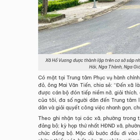
Xã Hồ Vương được thành lập trên cơ sở sáp nh
Hải, Nga Thành, Nga Giá
Có mặt tại Trung tâm Phục vụ hành chính 
đỏ, ông Mai Văn Tiến, chia sẻ: “Đến xã l
được cán bộ đón tiếp niềm nở, giải thích,
của tôi, đa số người dân đến Trung tâm 
dân và giải quyết công việc nhanh gọn, ch
Theo ghi nhận tại các xã, phường trong t
đảng bộ; kỳ họp thứ nhất HĐND xã, phường
chức đồng bộ. Mặc dù bước đầu đi vào