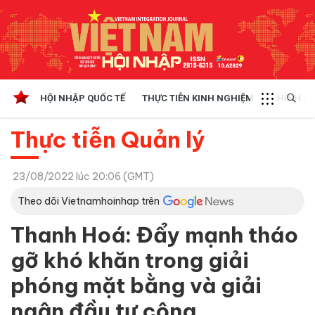
HỘI NHẬP QUỐC TẾ
THỰC TIỄN KINH NGHIỆM
CHÍNH SÁ
Thực tiễn Quản lý
23/08/2022 lúc 20:06 (GMT)
Theo dõi Vietnamhoinhap trên
Thanh Hoá: Đẩy mạnh tháo
gỡ khó khăn trong giải
phóng mặt bằng và giải
ngân đầu tư công