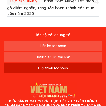
4
Thanh Hóa: Quyết liệt tháo
Thực tiễn Quản lý
gỡ điểm nghẽn, tăng tốc hoàn thành các mục
tiêu năm 2026
Liên hệ với chúng tôi:
Liên hệ tòa soạn
Hotline: 0912 953 695
Giới thiệu tòa soạn
DIỄN ĐÀN KHOA HỌC VÀ THỰC TIỄN - TRUYỀN THÔNG
CHÍNH SÁCH TRONG HỘI NHẬP VÀ PHÁT TRIỂN THUỘC VIỆN