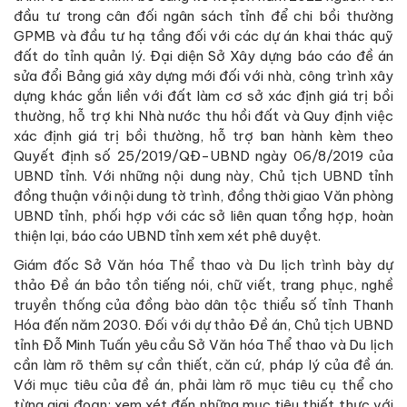
đầu tư trong cân đối ngân sách tỉnh để chi bồi thường
GPMB và đầu tư hạ tầng đối với các dự án khai thác quỹ
đất do tỉnh quản lý. Đại diện Sở Xây dựng báo cáo đề án
sửa đổi Bảng giá xây dựng mới đối với nhà, công trình xây
dựng khác gắn liền với đất làm cơ sở xác định giá trị bồi
thường, hỗ trợ khi Nhà nước thu hồi đất và Quy định việc
xác định giá trị bồi thường, hỗ trợ ban hành kèm theo
Quyết định số 25/2019/QĐ-UBND ngày 06/8/2019 của
UBND tỉnh. Với những nội dung này, Chủ tịch UBND tỉnh
đồng thuận với nội dung tờ trình, đồng thời giao Văn phòng
UBND tỉnh, phối hợp với các sở liên quan tổng hợp, hoàn
thiện lại, báo cáo UBND tỉnh xem xét phê duyệt.
Giám đốc Sở Văn hóa Thể thao và Du lịch trình bày dự
thảo Đề án bảo tồn tiếng nói, chữ viết, trang phục, nghề
truyền thống của đồng bào dân tộc thiểu số tỉnh Thanh
Hóa đến năm 2030. Đối với dự thảo Đề án, Chủ tịch UBND
tỉnh Đỗ Minh Tuấn yêu cầu Sở Văn hóa Thể thao và Du lịch
cần làm rõ thêm sự cần thiết, căn cứ, pháp lý của đề án.
Với mục tiêu của đề án, phải làm rõ mục tiêu cụ thể cho
từng giai đoạn; xem xét đến những mục tiêu thiết thực với