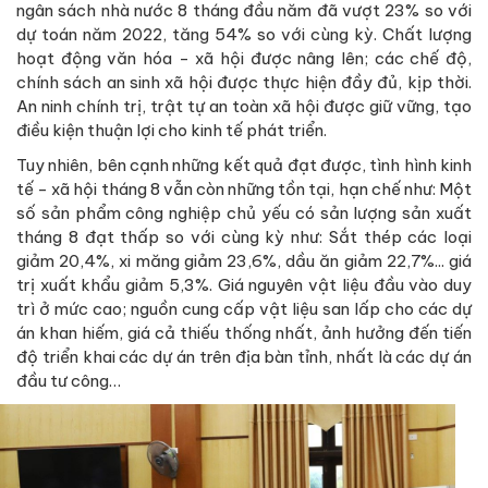
ngân sách nhà nước 8 tháng đầu năm đã vượt 23% so với
dự toán năm 2022, tăng 54% so với cùng kỳ. Chất lượng
hoạt động văn hóa - xã hội được nâng lên; các chế độ,
chính sách an sinh xã hội được thực hiện đầy đủ, kịp thời.
An ninh chính trị, trật tự an toàn xã hội được giữ vững, tạo
điều kiện thuận lợi cho kinh tế phát triển.
Tuy nhiên, bên cạnh những kết quả đạt được, tình hình kinh
tế - xã hội tháng 8 vẫn còn những tồn tại, hạn chế như: Một
số sản phẩm công nghiệp chủ yếu có sản lượng sản xuất
tháng 8 đạt thấp so với cùng kỳ như: Sắt thép các loại
giảm 20,4%, xi măng giảm 23,6%, dầu ăn giảm 22,7%... giá
trị xuất khẩu giảm 5,3%. Giá nguyên vật liệu đầu vào duy
trì ở mức cao; nguồn cung cấp vật liệu san lấp cho các dự
án khan hiếm, giá cả thiếu thống nhất, ảnh hưởng đến tiến
độ triển khai các dự án trên địa bàn tỉnh, nhất là các dự án
đầu tư công…