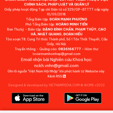
CHÍNH SÁCH, PHÁP LUẬT VÀ QUẢN LÝ
Giấy phép hoạt động Tạp chí Điện tử số 329/GP-BTTTT cấp ngày
10/09/2018.
Tổng Biên tập:
ĐOÀN MẠNH PHƯƠNG
Phó Tổng Biên tập:
HOÀNG MINH TIẾN
Ban Thư ký - Biên tập:
ĐẶNG ĐÌNH CHẤN, PHẠM THỦY, CAO
HÀ, NHẬT QUANG, ĐOÀN HIẾU
Tòa soạn:T8, Cung Trí thức Thành phố, Số 1 Tôn Thất Thuyết, Cầu
Giấy, Hà Nội.
Truyền thông - Quảng cáo:
0826166777
- Hòm thư:
tcvietnamhoinhap@gmail.com
Email nhận bài Nghiên cứu Khoa học:
nckh.vnhn@gmail.com
Ghi rõ nguồn "Việt Nam Hội Nhập" khi phát hành từ Website này.
Kênh RSS
Designed & developed by VIETNAMPEDIA.COM
©
AICMS v2022