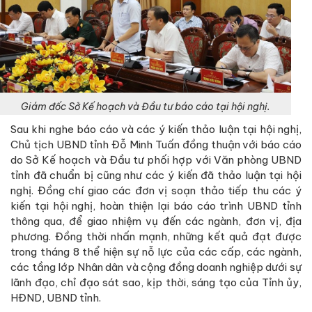
Giám đốc Sở Kế hoạch và Đầu tư báo cáo tại hội nghị.
Sau khi nghe báo cáo và các ý kiến thảo luận tại hội nghị,
Chủ tịch UBND tỉnh Đỗ Minh Tuấn đồng thuận với báo cáo
do Sở Kế hoạch và Đầu tư phối hợp với Văn phòng UBND
tỉnh đã chuẩn bị cũng như các ý kiến đã thảo luận tại hội
nghị. Đồng chí giao các đơn vị soạn thảo tiếp thu các ý
kiến tại hội nghị, hoàn thiện lại báo cáo trình UBND tỉnh
thông qua, để giao nhiệm vụ đến các ngành, đơn vị, địa
phương. Đồng thời nhấn mạnh, những kết quả đạt được
trong tháng 8 thể hiện sự nỗ lực của các cấp, các ngành,
các tầng lớp Nhân dân và cộng đồng doanh nghiệp dưới sự
lãnh đạo, chỉ đạo sát sao, kịp thời, sáng tạo của Tỉnh ủy,
HĐND, UBND tỉnh.