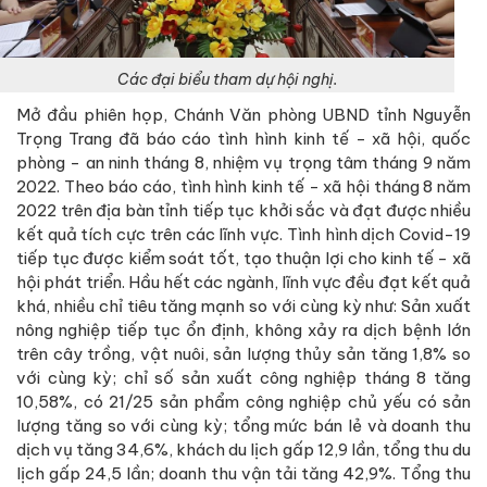
Các đại biểu tham dự hội nghị.
Mở đầu phiên họp, Chánh Văn phòng UBND tỉnh Nguyễn
Trọng Trang đã báo cáo tình hình kinh tế - xã hội, quốc
phòng - an ninh tháng 8, nhiệm vụ trọng tâm tháng 9 năm
2022. Theo báo cáo, tình hình kinh tế - xã hội tháng 8 năm
2022 trên địa bàn tỉnh tiếp tục khởi sắc và đạt được nhiều
kết quả tích cực trên các lĩnh vực. Tình hình dịch Covid-19
tiếp tục được kiểm soát tốt, tạo thuận lợi cho kinh tế - xã
hội phát triển. Hầu hết các ngành, lĩnh vực đều đạt kết quả
khá, nhiều chỉ tiêu tăng mạnh so với cùng kỳ như: Sản xuất
nông nghiệp tiếp tục ổn định, không xảy ra dịch bệnh lớn
trên cây trồng, vật nuôi, sản lượng thủy sản tăng 1,8% so
với cùng kỳ; chỉ số sản xuất công nghiệp tháng 8 tăng
10,58%, có 21/25 sản phẩm công nghiệp chủ yếu có sản
lượng tăng so với cùng kỳ; tổng mức bán lẻ và doanh thu
dịch vụ tăng 34,6%, khách du lịch gấp 12,9 lần, tổng thu du
lịch gấp 24,5 lần; doanh thu vận tải tăng 42,9%. Tổng thu