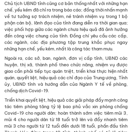
Chủ tịch UBND tỉnh cũng cơ bản thống nhất với những hạn
chế, yếu kém đã chỉ ra trong báo cáo; đồng thời nhấn mạnh
về tư tưởng sợ trách nhiệm, né tránh nhiệm vụ trong 1 bộ
phận cán bộ, lãnh đạo của tỉnh đang diễn ra thời gian qua;
việc phối hợp giữa các ngành chưa hiệu quả đã ảnh hưởng
đến công việc chung của tỉnh. Đồng chí yêu cầu các cấp,
các ngành, các địa phương tập trung khắc phục ngay
những hạn chế, yếu kém, nhất là công tác tham mưu.
Ngoài ra, các sở, ban, ngành, đơn vị cấp tỉnh, UBND các
huyện, thị xã, thành phố theo chức năng, nhiệm vụ được
giao cần phải tiếp tục quán triệt, triển khai thực hiện nhất
quán, quyết liệt, hiệu quả các chỉ đạo của Trung ương, Tỉnh
ủy, UBND tỉnh và hướng dẫn của Ngành Y tế về phòng,
chống dịch Covid-19.
Triển khai quyết liệt, hiệu quả các giải pháp đẩy mạnh công
tác tiêm phòng tăng tỷ lệ bao phủ vắc xin phòng chống
Covid-19 cho người dân; hoàn thành sớm việc tiêm mũi 3,
mũi 4 cho người dân từ 18 tuổi trở lên và đẩy nhanh tiêm
mũi 3 cho người từ 12 tuổi đến dưới 18 tuổi, phấn đấu tỉnh