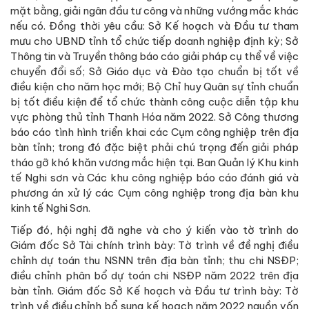
mặt bằng, giải ngân đầu tư công và những vướng mắc khác
nếu có. Đồng thời yêu cầu: Sở Kế hoạch và Đầu tư tham
mưu cho UBND tỉnh tổ chức tiếp doanh nghiệp định kỳ; Sở
Thông tin và Truyền thông báo cáo giải pháp cụ thể về việc
chuyển đổi số; Sở Giáo dục và Đào tạo chuẩn bị tốt về
điều kiện cho năm học mới; Bộ Chỉ huy Quân sự tỉnh chuẩn
bị tốt điều kiện để tổ chức thành công cuộc diễn tập khu
vực phòng thủ tỉnh Thanh Hóa năm 2022. Sở Công thương
báo cáo tình hình triển khai các Cụm công nghiệp trên địa
bàn tỉnh; trong đó đặc biệt phải chú trọng đến giải pháp
tháo gỡ khó khăn vương mắc hiện tại. Ban Quản lý Khu kinh
tế Nghi sơn và Các khu công nghiệp báo cáo đánh giá và
phương án xử lý các Cụm công nghiệp trong địa bàn khu
kinh tế Nghi Sơn.
Tiếp đó, hội nghị đã nghe và cho ý kiến vào tờ trình do
Giám đốc Sở Tài chính trình bày: Tờ trình về đề nghị điều
chỉnh dự toán thu NSNN trên địa bàn tỉnh; thu chi NSĐP;
điều chỉnh phân bổ dự toán chi NSĐP năm 2022 trên địa
bàn tỉnh. Giám đốc Sở Kế hoạch và Đầu tư trình bày: Tờ
trình về điều chỉnh bổ sung kế hoạch năm 2022 nguồn vốn