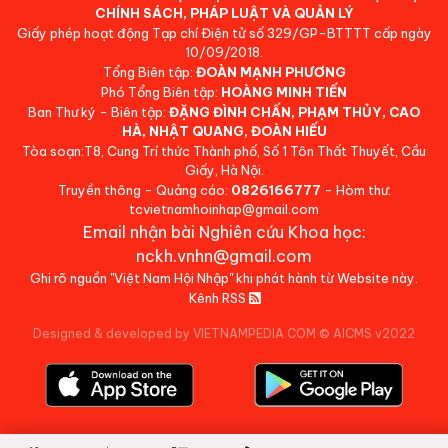
CHÍNH SÁCH, PHÁP LUẬT VÀ QUẢN LÝ
Giấy phép hoạt động Tạp chí Điện tử số 329/GP-BTTTT cấp ngày
10/09/2018.
Tổng Biên tập:
ĐOÀN MẠNH PHƯƠNG
Phó Tổng Biên tập:
HOÀNG MINH TIẾN
Ban Thư ký - Biên tập:
ĐẶNG ĐÌNH CHẤN, PHẠM THỦY, CAO
HÀ, NHẬT QUANG, ĐOÀN HIẾU
Tòa soạn:T8, Cung Trí thức Thành phố, Số 1 Tôn Thất Thuyết, Cầu
Giấy, Hà Nội.
Truyền thông - Quảng cáo:
0826166777
- Hòm thư:
tcvietnamhoinhap@gmail.com
Email nhận bài Nghiên cứu Khoa học:
nckh.vnhn@gmail.com
Ghi rõ nguồn "Việt Nam Hội Nhập" khi phát hành từ Website này.
Kênh RSS
Designed & developed by VIETNAMPEDIA.COM
©
AICMS v2022