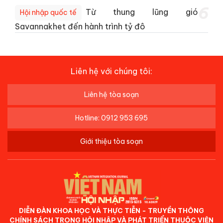
6
Từ thung lũng gió
Hội nhập quốc tế
Savannakhet đến hành trình tỷ đô
Liên hệ với chúng tôi:
Liên hệ tòa soạn
Hotline: 0912 953 695
Giới thiệu tòa soạn
DIỄN ĐÀN KHOA HỌC VÀ THỰC TIỄN - TRUYỀN THÔNG
CHÍNH SÁCH TRONG HỘI NHẬP VÀ PHÁT TRIỂN THUỘC VIỆN