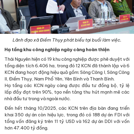
Lãnh đạo xã Điềm Thụy phát biểu tại buổi làm việc.
Hạ tầng khu công nghiệp ngày càng hoàn thiện
Thái Nguyên hiện có 19 khu công nghiệp được phê duyệt với
tổng diện tích 6.406 ha, trong đó 12 KCN đã thành lập và 6
KCN đang hoạt động hiệu quả gồm: Sông Công I, Sông Công
II, Điềm Thụy, Nam Phổ Yên, Yên Bình và Thanh Bình.
Hạ tầng các KCN ngày càng được đầu tư đồng bộ, tỷ lệ
lấp đầy đạt trên 90%, tạo nền tảng thu hút mạnh mẽ các
nhà đầu tư trong và ngoài nước.
Đến hết tháng 10/2025, các KCN trên địa bàn đang triển
khai 350 dự án còn hiệu lực, trong đó có 188 dự án FDI với
tổng vốn đăng ký trên 11 tỷ USD và 162 dự án DDI với vốn
hơn 47.400 tỷ đồng.