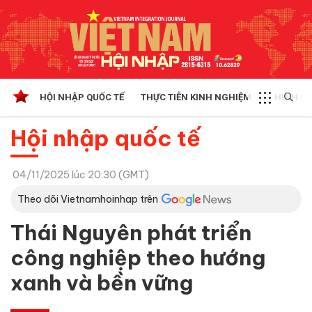
HỘI NHẬP QUỐC TẾ
THỰC TIỄN KINH NGHIỆM
CHÍNH SÁ
Hội nhập quốc tế
04/11/2025 lúc 20:30 (GMT)
Theo dõi Vietnamhoinhap trên
Thái Nguyên phát triển
công nghiệp theo hướng
xanh và bền vững