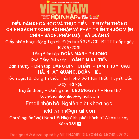
DIỄN ĐÀN KHOA HỌC VÀ THỰC TIỄN - TRUYỀN THÔNG
CHÍNH SÁCH TRONG HỘI NHẬP VÀ PHÁT TRIỂN THUỘC VIỆN
CHÍNH SÁCH, PHÁP LUẬT VÀ QUẢN LÝ
Giấy phép hoạt động Tạp chí Điện tử số 329/GP-BTTTT cấp ngày
10/09/2018.
Tổng Biên tập:
ĐOÀN MẠNH PHƯƠNG
Phó Tổng Biên tập:
HOÀNG MINH TIẾN
Ban Thư ký - Biên tập:
ĐẶNG ĐÌNH CHẤN, PHẠM THỦY, CAO
HÀ, NHẬT QUANG, ĐOÀN HIẾU
Tòa soạn:T8, Cung Trí thức Thành phố, Số 1 Tôn Thất Thuyết, Cầu
Giấy, Hà Nội.
Truyền thông - Quảng cáo:
0826166777
- Hòm thư:
tcvietnamhoinhap@gmail.com
Email nhận bài Nghiên cứu Khoa học:
nckh.vnhn@gmail.com
Ghi rõ nguồn "Việt Nam Hội Nhập" khi phát hành từ Website này.
Kênh RSS
Designed & developed by VIETNAMPEDIA.COM
©
AICMS v2022