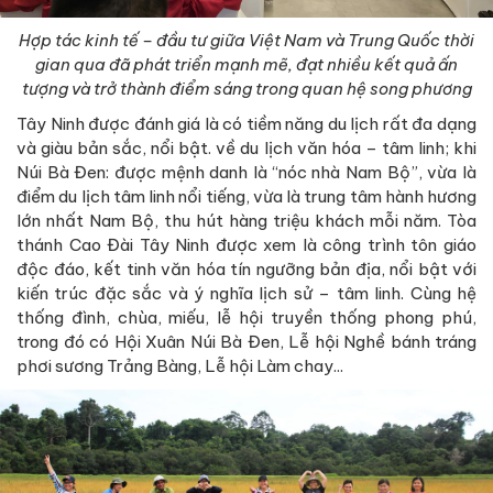
Hợp tác kinh tế – đầu tư giữa Việt Nam và Trung Quốc thời
gian qua đã phát triển mạnh mẽ, đạt nhiều kết quả ấn
tượng và trở thành điểm sáng trong quan hệ song phương
Tây Ninh được đánh giá là có tiềm năng du lịch rất đa dạng
và giàu bản sắc, nổi bật. về du lịch văn hóa – tâm linh; khi
Núi Bà Đen: được mệnh danh là “nóc nhà Nam Bộ”, vừa là
điểm du lịch tâm linh nổi tiếng, vừa là trung tâm hành hương
lớn nhất Nam Bộ, thu hút hàng triệu khách mỗi năm. Tòa
thánh Cao Đài Tây Ninh được xem là công trình tôn giáo
độc đáo, kết tinh văn hóa tín ngưỡng bản địa, nổi bật với
kiến trúc đặc sắc và ý nghĩa lịch sử – tâm linh. Cùng hệ
thống đình, chùa, miếu, lễ hội truyền thống phong phú,
trong đó có Hội Xuân Núi Bà Đen, Lễ hội Nghề bánh tráng
phơi sương Trảng Bàng, Lễ hội Làm chay...