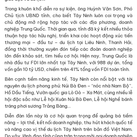
Trong khuôn khổ diễn ra sự kiện, ông Huỳnh Văn Sơn, Phó
Chủ tịch UBND tỉnh, cho biết Tây Ninh luôn coi trọng và
chủ động mở rộng hợp tác với các địa phương, doanh
nghiệp Trung Quốc. Thời gian qua, tỉnh đã ký kết nhiều thỏa
thuận hợp tác hữu nghị, triển khai các hoạt động xúc tiến
thương mại – đầu tư – du lịch tại Liêu Ninh, Thanh Hải,
đồng thời thường xuyên đón tiếp các đoàn doanh nghiệp
lớn đến khảo sát, tìm hiểu cơ hội. Hiện nay, Trung Quốc là
nhà đầu tư FDI lớn nhất tại Tây Ninh, với 988 dự án, tổng
vốn gần 10 tỷ USD, chiếm trên 41% tổng vốn FDI toàn tỉnh.
Bên cạnh tiềm năng kinh tế, Tây Ninh còn nổi bật với tài
nguyên du lịch phong phú: Núi Bà Đen – “nóc nhà Nam Bộ”,
Hồ Dầu Tiếng, Vườn quốc gia Lò Gò – Xa Mát, cùng nhiều lễ
hội đặc sắc như Lễ hội Xuân Núi Bà Đen, Lễ hội Nghề bánh
tráng phơi sương Trảng Bàng…
Diễn đàn lần này là cơ hội quan trọng để quảng bá tiềm
năng – lợi thế, kết nối doanh nghiệp, thu hút khách quốc tế
và nâng cao vị thế du lịch Tây Ninh trên bản đồ Việt Nam.
Do vậy, lãnh đạo tỉnh cũng trân trọng mời gọi doanh nghiệp