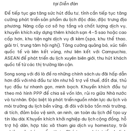
tại Diễn đàn
Để tiếp tục gia tăng sức hút đầu tư, tỉnh cần tiếp tục tăng
cường phát triển sản phẩm du lịch độc đáo, đặc trưng địa
phương. Nâng cấp cơ sở hạ tầng và chất lượng dịch vụ,
khuyến khích xây dựng thêm khách sạn 4-5 sao hoặc cao
cấp hơn, khu tiện nghi dịch vụ đi kèm (spa, khu thể thao,
giải trí, trung tâm hội nghị). Tăng cường quảng bá, xúc tiến
quốc tế và liên kết vùng, như liên kết với Campuchia,
ASEAN để phát triển du lịch xuyên biên giới, thu hút khách
quốc tế từ các thị trường lân cận.
Song song với đó là đề ra những chính sách ưu đãi hấp dẫn
hơn đối với nhà đầu tư lớn như hỗ trợ về thuế, đất đai, thủ
tục đầu tư nhanh gọn, minh bạch. Khuyến khích đầu tư
theo mô hình PPP để chia sẻ vốn lớn, rủi ro giữa Nhà nước
và tư nhân. Đặc biệt là phát triển nguồn nhân lực du lịch và
môi trường du lịch bền vững, đi đôi với bảo tồn môi trường,
di tích, đảm bảo vệ sinh, an ninh, an toàn du lịch để tạo uy
tín lâu dài. Khuyến khích khởi nghiệp du lịch cộng đồng, hỗ
trợ hộ dân, hợp tác xã tham gia dịch vụ homestay, trải