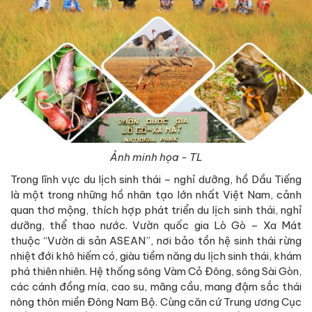
Ảnh minh họa - TL
Trong lĩnh vực du lịch sinh thái – nghỉ dưỡng, hồ Dầu Tiếng
là một trong những hồ nhân tạo lớn nhất Việt Nam, cảnh
quan thơ mộng, thích hợp phát triển du lịch sinh thái, nghỉ
dưỡng, thể thao nước. Vườn quốc gia Lò Gò – Xa Mát
thuộc “Vườn di sản ASEAN”, nơi bảo tồn hệ sinh thái rừng
nhiệt đới khô hiếm có, giàu tiềm năng du lịch sinh thái, khám
phá thiên nhiên. Hệ thống sông Vàm Cỏ Đông, sông Sài Gòn,
các cánh đồng mía, cao su, mãng cầu, mang đậm sắc thái
nông thôn miền Đông Nam Bộ. Cùng căn cứ Trung ương Cục