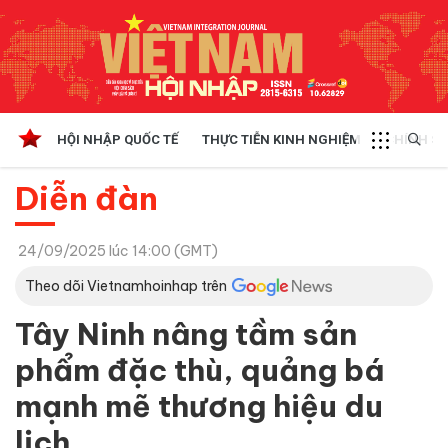
HỘI NHẬP QUỐC TẾ
THỰC TIỄN KINH NGHIỆM
CHÍNH SÁ
Diễn đàn
24/09/2025 lúc 14:00 (GMT)
Theo dõi Vietnamhoinhap trên
Tây Ninh nâng tầm sản
phẩm đặc thù, quảng bá
mạnh mẽ thương hiệu du
lịch