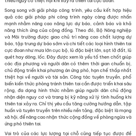
thiểu nguy cơ thiệt hại khi xảy ra thiên tai cực đoan.
Song song với giải pháp công trình, yêu cầu kết hợp hiệu
quả các giải pháp phi công trình ngày càng được nhấn
mạnh nhằm nâng cao năng lực dự báo, cảnh báo và khả
năng thích ứng của cộng đồng. Theo đó, Bộ Nông nghiệp
và Môi trường được giao chủ trì nâng cao chất lượng dự
báo, tập trung dự báo sớm và chi tiết các loại hình thiên tai
cực đoan như mưa lớn cục bộ, lũ đặc biệt lớn, sạt lở đất, lũ
quét hay dông, lốc. Đây được xem là yếu tố then chốt giúp
các địa phương và người dân có thêm thời gian chuẩn bị,
chủ động triển khai phương án ứng phó, hạn chế thấp nhất
thiệt hại về người và tài sản. Công tác tuyên truyền, phổ
biến kiến thức phòng tránh thiên tai cần được triển khai sâu
rộng, đa dạng hình thức nhằm giúp người dân chủ động
nhận diện nguy cơ và trang bị kỹ năng xử lý tình huống khi
thiên tai xảy ra. Chỉ thị yêu cầu tăng cường hướng dẫn, tập
huấn và tuyên truyền trên nhiều nền tảng, đặc biệt là mạng
xã hội, để nâng cao nhận thức cộng đồng về phòng ngừa và
ứng phó thiên tai.
Vai trò của các lực lượng tại chỗ cũng tiếp tục được đề