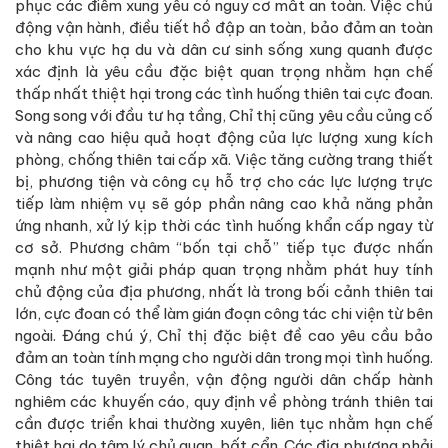
phục các điểm xung yếu có nguy cơ mất an toàn. Việc chủ
động vận hành, điều tiết hồ đập an toàn, bảo đảm an toàn
cho khu vực hạ du và dân cư sinh sống xung quanh được
xác định là yêu cầu đặc biệt quan trọng nhằm hạn chế
thấp nhất thiệt hại trong các tình huống thiên tai cực đoan.
Song song với đầu tư hạ tầng, Chỉ thị cũng yêu cầu củng cố
và nâng cao hiệu quả hoạt động của lực lượng xung kích
phòng, chống thiên tai cấp xã. Việc tăng cường trang thiết
bị, phương tiện và công cụ hỗ trợ cho các lực lượng trực
tiếp làm nhiệm vụ sẽ góp phần nâng cao khả năng phản
ứng nhanh, xử lý kịp thời các tình huống khẩn cấp ngay từ
cơ sở. Phương châm “bốn tại chỗ” tiếp tục được nhấn
mạnh như một giải pháp quan trọng nhằm phát huy tính
chủ động của địa phương, nhất là trong bối cảnh thiên tai
lớn, cực đoan có thể làm gián đoạn công tác chi viện từ bên
ngoài. Đáng chú ý, Chỉ thị đặc biệt đề cao yêu cầu bảo
đảm an toàn tính mạng cho người dân trong mọi tình huống.
Công tác tuyên truyền, vận động người dân chấp hành
nghiêm các khuyến cáo, quy định về phòng tránh thiên tai
cần được triển khai thường xuyên, liên tục nhằm hạn chế
thiệt hại do tâm lý chủ quan, bất cẩn. Các địa phương phải