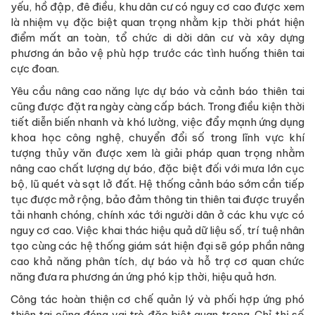
yếu, hồ đập, đê điều, khu dân cư có nguy cơ cao được xem
là nhiệm vụ đặc biệt quan trọng nhằm kịp thời phát hiện
điểm mất an toàn, tổ chức di dời dân cư và xây dựng
phương án bảo vệ phù hợp trước các tình huống thiên tai
cực đoan.
Yêu cầu nâng cao năng lực dự báo và cảnh báo thiên tai
cũng được đặt ra ngày càng cấp bách. Trong điều kiện thời
tiết diễn biến nhanh và khó lường, việc đẩy mạnh ứng dụng
khoa học công nghệ, chuyển đổi số trong lĩnh vực khí
tượng thủy văn được xem là giải pháp quan trọng nhằm
nâng cao chất lượng dự báo, đặc biệt đối với mưa lớn cục
bộ, lũ quét và sạt lở đất. Hệ thống cảnh báo sớm cần tiếp
tục được mở rộng, bảo đảm thông tin thiên tai được truyền
tải nhanh chóng, chính xác tới người dân ở các khu vực có
nguy cơ cao. Việc khai thác hiệu quả dữ liệu số, trí tuệ nhân
tạo cùng các hệ thống giám sát hiện đại sẽ góp phần nâng
cao khả năng phân tích, dự báo và hỗ trợ cơ quan chức
năng đưa ra phương án ứng phó kịp thời, hiệu quả hơn.
Công tác hoàn thiện cơ chế quản lý và phối hợp ứng phó
thiên tai cũng đóng vai trò đặc biệt quan trọng. Chỉ thị số