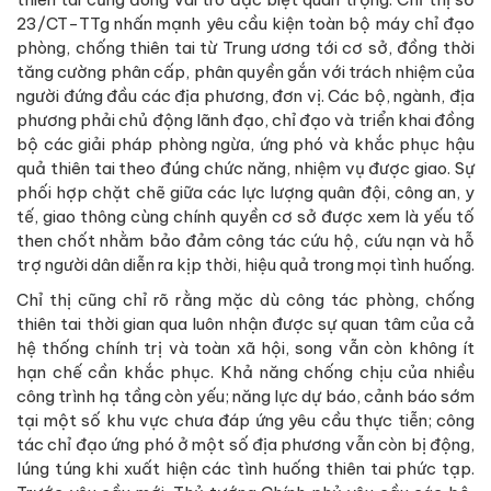
23/CT-TTg nhấn mạnh yêu cầu kiện toàn bộ máy chỉ đạo
phòng, chống thiên tai từ Trung ương tới cơ sở, đồng thời
tăng cường phân cấp, phân quyền gắn với trách nhiệm của
người đứng đầu các địa phương, đơn vị. Các bộ, ngành, địa
phương phải chủ động lãnh đạo, chỉ đạo và triển khai đồng
bộ các giải pháp phòng ngừa, ứng phó và khắc phục hậu
quả thiên tai theo đúng chức năng, nhiệm vụ được giao. Sự
phối hợp chặt chẽ giữa các lực lượng quân đội, công an, y
tế, giao thông cùng chính quyền cơ sở được xem là yếu tố
then chốt nhằm bảo đảm công tác cứu hộ, cứu nạn và hỗ
trợ người dân diễn ra kịp thời, hiệu quả trong mọi tình huống.
Chỉ thị cũng chỉ rõ rằng mặc dù công tác phòng, chống
thiên tai thời gian qua luôn nhận được sự quan tâm của cả
hệ thống chính trị và toàn xã hội, song vẫn còn không ít
hạn chế cần khắc phục. Khả năng chống chịu của nhiều
công trình hạ tầng còn yếu; năng lực dự báo, cảnh báo sớm
tại một số khu vực chưa đáp ứng yêu cầu thực tiễn; công
tác chỉ đạo ứng phó ở một số địa phương vẫn còn bị động,
lúng túng khi xuất hiện các tình huống thiên tai phức tạp.