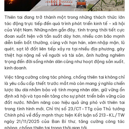
Thiên tai đang trở thành một trong những thách thức lớn
tác động trực tiếp đến quá trình phát triển kinh tế - xã hội
của Việt Nam. Những năm gần đây, tình trạng thời tiết cực
đoan xuất hiện với tần suất dày hơn, nhiều cơn bão mạnh
diễn biến bất thường, cùng với hạn hán, xâm nhập mặn, lũ
quét, sạt lở đất liên tiếp xảy ra tại nhiều địa phương, gây
thiệt hại nặng nề về người và tài sản, ảnh hưởng nghiêm
trọng đến đời sống nhân dân cũng như hoạt động sản xuất,
kinh doanh.
Việc tăng cường công tác phòng, chống thiên tai không chỉ
là yêu cầu cấp thiết trước mắt mà còn mang ý nghĩa chiến
lược lâu dài nhằm bảo vệ tính mạng nhân dân, giữ vững ổn
định xã hội và tạo nền tảng cho sự phát triển bền vững của
đất nước. Nhằm nâng cao hiệu quả ứng phó với thiên tai
trong tình hình mới, Chỉ thị số 23/CT-TTg của Thủ tướng
Chính phủ về đẩy mạnh thực hiện Kết luận số 213-KL/TW
ngày 21/11/2025 của Ban Bí thư, tăng cường công tác
phòng, chống thiên tai trong thời gian tới.