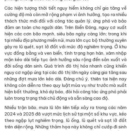
Các hiện tượng thời tiết nguy hiểm không chỉ gia tăng về
cường độ mà còn mở rộng phạm vi ảnh hưởng, tạo ra nhiều
thách thức mới đối với công tác quản lý, ứng phó và bảo
đảm an toàn cho người dân. Trên Biển Đông, nguy cơ xuất
hiện các cơn bão mạnh, siêu bão ngày càng lớn; trong khi
tại nhiều địa phương miền núi, mưa lớn cục bộ thường xuyên
gây ra lũ quét, sạt lở đất với mức độ nghiêm trọng. Ở khu
vực đồng bằng và ven biển, tình trạng hạn hán, xâm nhập
mặn kéo dài tiếp tục ảnh hưởng sâu rộng đến sản xuất và
đời sống dân sinh. Quá trình đô thị hóa nhanh cũng khiến
nguy cơ ngập úng tại các đô thị lớn ngày càng gia tăng sau
những đợt mưa lớn kéo dài. Đáng chú ý, thiên tai hiện nay
không còn diễn ra theo quy luật mùa vụ như trước mà xuất
hiện bất thường, khó dự báo, đòi hỏi công tác ứng phó phải
luôn trong trạng thái chủ động và sẵn sàng cao độ.
Nhiều trận bão, mưa lũ lớn liên tiếp xảy ra trong các năm
2024 và 2025 đã vượt mức lịch sử tại một số khu vực, kéo
theo ngập lụt nghiêm trọng, lũ ống, lũ quét và sạt lở đất
trên diện rộng. Những thảm họa này không chỉ cướp đi sinh