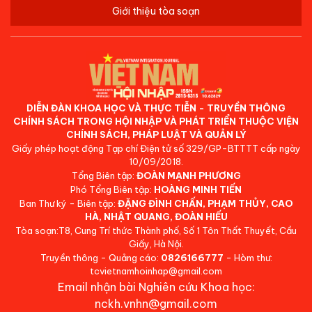
Giới thiệu tòa soạn
DIỄN ĐÀN KHOA HỌC VÀ THỰC TIỄN - TRUYỀN THÔNG
CHÍNH SÁCH TRONG HỘI NHẬP VÀ PHÁT TRIỂN THUỘC VIỆN
CHÍNH SÁCH, PHÁP LUẬT VÀ QUẢN LÝ
Giấy phép hoạt động Tạp chí Điện tử số 329/GP-BTTTT cấp ngày
10/09/2018.
Tổng Biên tập:
ĐOÀN MẠNH PHƯƠNG
Phó Tổng Biên tập:
HOÀNG MINH TIẾN
Ban Thư ký - Biên tập:
ĐẶNG ĐÌNH CHẤN, PHẠM THỦY, CAO
HÀ, NHẬT QUANG, ĐOÀN HIẾU
Tòa soạn:T8, Cung Trí thức Thành phố, Số 1 Tôn Thất Thuyết, Cầu
Giấy, Hà Nội.
Truyền thông - Quảng cáo:
0826166777
- Hòm thư:
tcvietnamhoinhap@gmail.com
Email nhận bài Nghiên cứu Khoa học:
nckh.vnhn@gmail.com