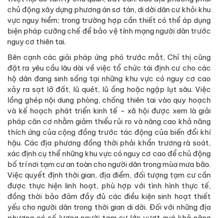
chủ động xây dựng phương án sơ tán, di dời dân cư khỏi khu
vực nguy hiểm; trong trường hợp cần thiết có thể áp dụng
biện pháp cưỡng chế để bảo vệ tính mạng người dân trước
nguy cơ thiên tai.
Bên cạnh các giải pháp ứng phó trước mắt, Chỉ thị cũng
đặt ra yêu cầu lâu dài về việc tổ chức tái định cư cho các
hộ dân đang sinh sống tại những khu vực có nguy cơ cao
xảy ra sạt lở đất, lũ quét, lũ ống hoặc ngập lụt sâu. Việc
lồng ghép nội dung phòng, chống thiên tai vào quy hoạch
và kế hoạch phát triển kinh tế - xã hội được xem là giải
pháp căn cơ nhằm giảm thiểu rủi ro và nâng cao khả năng
thích ứng của cộng đồng trước tác động của biến đổi khí
hậu. Các địa phương đồng thời phải khẩn trương rà soát,
xác định cụ thể những khu vực có nguy cơ cao để chủ động
bố trí nơi tạm cư an toàn cho người dân trong mùa mưa bão.
Việc quyết định thời gian, địa điểm, đối tượng tạm cư cần
được thực hiện linh hoạt, phù hợp với tình hình thực tế,
đồng thời bảo đảm đầy đủ các điều kiện sinh hoạt thiết
yếu cho người dân trong thời gian di dời. Đối với những địa
phương có số lượng người tạm cư lớn vượt quá khả năng