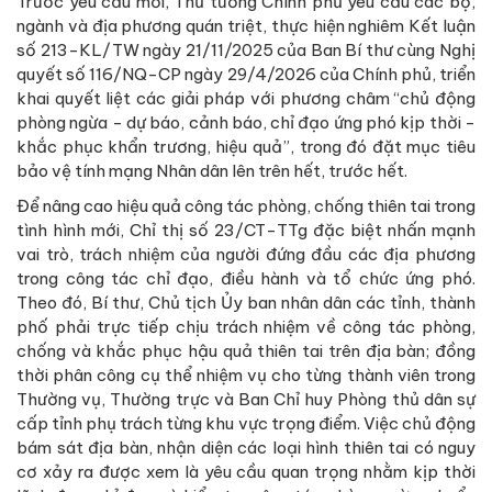
Trước yêu cầu mới, Thủ tướng Chính phủ yêu cầu các bộ,
ngành và địa phương quán triệt, thực hiện nghiêm Kết luận
số 213-KL/TW ngày 21/11/2025 của Ban Bí thư cùng Nghị
quyết số 116/NQ-CP ngày 29/4/2026 của Chính phủ, triển
khai quyết liệt các giải pháp với phương châm “chủ động
phòng ngừa - dự báo, cảnh báo, chỉ đạo ứng phó kịp thời -
khắc phục khẩn trương, hiệu quả”, trong đó đặt mục tiêu
bảo vệ tính mạng Nhân dân lên trên hết, trước hết.
Để nâng cao hiệu quả công tác phòng, chống thiên tai trong
tình hình mới, Chỉ thị số 23/CT-TTg đặc biệt nhấn mạnh
vai trò, trách nhiệm của người đứng đầu các địa phương
trong công tác chỉ đạo, điều hành và tổ chức ứng phó.
Theo đó, Bí thư, Chủ tịch Ủy ban nhân dân các tỉnh, thành
phố phải trực tiếp chịu trách nhiệm về công tác phòng,
chống và khắc phục hậu quả thiên tai trên địa bàn; đồng
thời phân công cụ thể nhiệm vụ cho từng thành viên trong
Thường vụ, Thường trực và Ban Chỉ huy Phòng thủ dân sự
cấp tỉnh phụ trách từng khu vực trọng điểm. Việc chủ động
bám sát địa bàn, nhận diện các loại hình thiên tai có nguy
cơ xảy ra được xem là yêu cầu quan trọng nhằm kịp thời