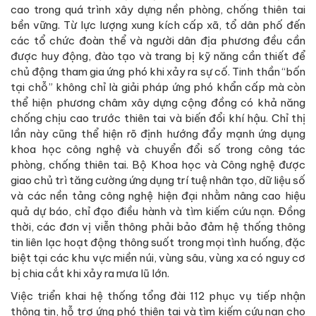
cao trong quá trình xây dựng nền phòng, chống thiên tai
bền vững. Từ lực lượng xung kích cấp xã, tổ dân phố đến
các tổ chức đoàn thể và người dân địa phương đều cần
được huy động, đào tạo và trang bị kỹ năng cần thiết để
chủ động tham gia ứng phó khi xảy ra sự cố. Tinh thần “bốn
tại chỗ” không chỉ là giải pháp ứng phó khẩn cấp mà còn
thể hiện phương châm xây dựng cộng đồng có khả năng
chống chịu cao trước thiên tai và biến đổi khí hậu. Chỉ thị
lần này cũng thể hiện rõ định hướng đẩy mạnh ứng dụng
khoa học công nghệ và chuyển đổi số trong công tác
phòng, chống thiên tai. Bộ Khoa học và Công nghệ được
giao chủ trì tăng cường ứng dụng trí tuệ nhân tạo, dữ liệu số
và các nền tảng công nghệ hiện đại nhằm nâng cao hiệu
quả dự báo, chỉ đạo điều hành và tìm kiếm cứu nạn. Đồng
thời, các đơn vị viễn thông phải bảo đảm hệ thống thông
tin liên lạc hoạt động thông suốt trong mọi tình huống, đặc
biệt tại các khu vực miền núi, vùng sâu, vùng xa có nguy cơ
bị chia cắt khi xảy ra mưa lũ lớn.
Việc triển khai hệ thống tổng đài 112 phục vụ tiếp nhận
thông tin, hỗ trợ ứng phó thiên tai và tìm kiếm cứu nạn cho