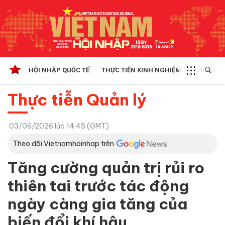
HỘI NHẬP QUỐC TẾ
THỰC TIỄN KINH NGHIỆM
CHÍNH SÁ
Thực tiễn Quản lý
03/06/2026 lúc 14:45 (GMT)
Theo dõi Vietnamhoinhap trên
Tăng cường quản trị rủi ro
thiên tai trước tác động
ngày càng gia tăng của
biến đổi khí hậu