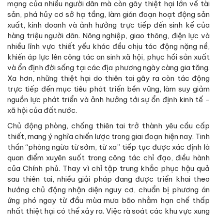
mạng của nhiều người dân mà còn gây thiệt hại lớn về tài
sản, phá hủy cơ sở hạ tầng, làm gián đoạn hoạt động sản
xuất, kinh doanh và ảnh hưởng trực tiếp đến sinh kế của
hàng triệu người dân. Nông nghiệp, giao thông, điện lực và
nhiều lĩnh vực thiết yếu khác đều chịu tác động nặng nề,
khiến áp lực lên công tác an sinh xã hội, phục hồi sản xuất
và ổn định đời sống tại các địa phương ngày càng gia tăng.
Xa hơn, những thiệt hại do thiên tai gây ra còn tác động
trực tiếp đến mục tiêu phát triển bền vững, làm suy giảm
nguồn lực phát triển và ảnh hưởng tới sự ổn định kinh tế -
xã hội của đất nước.
Chủ động phòng, chống thiên tai trở thành yêu cầu cấp
thiết, mang ý nghĩa chiến lược trong giai đoạn hiện nay. Tinh
thần “phòng ngừa từ sớm, từ xa” tiếp tục được xác định là
quan điểm xuyên suốt trong công tác chỉ đạo, điều hành
của Chính phủ. Thay vì chỉ tập trung khắc phục hậu quả
sau thiên tai, nhiều giải pháp đang được triển khai theo
hướng chủ động nhận diện nguy cơ, chuẩn bị phương án
ứng phó ngay từ đầu mùa mưa bão nhằm hạn chế thấp
nhất thiệt hại có thể xảy ra. Việc rà soát các khu vực xung