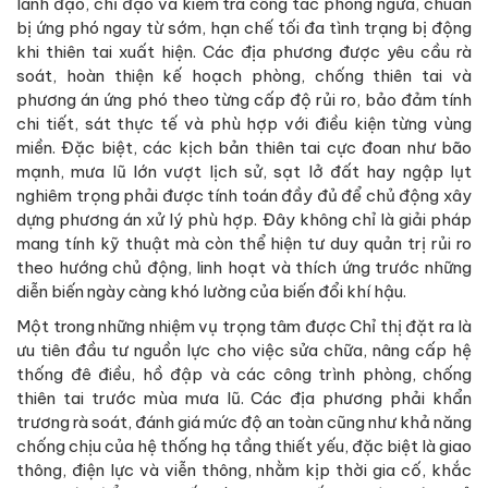
lãnh đạo, chỉ đạo và kiểm tra công tác phòng ngừa, chuẩn
bị ứng phó ngay từ sớm, hạn chế tối đa tình trạng bị động
khi thiên tai xuất hiện. Các địa phương được yêu cầu rà
soát, hoàn thiện kế hoạch phòng, chống thiên tai và
phương án ứng phó theo từng cấp độ rủi ro, bảo đảm tính
chi tiết, sát thực tế và phù hợp với điều kiện từng vùng
miền. Đặc biệt, các kịch bản thiên tai cực đoan như bão
mạnh, mưa lũ lớn vượt lịch sử, sạt lở đất hay ngập lụt
nghiêm trọng phải được tính toán đầy đủ để chủ động xây
dựng phương án xử lý phù hợp. Đây không chỉ là giải pháp
mang tính kỹ thuật mà còn thể hiện tư duy quản trị rủi ro
theo hướng chủ động, linh hoạt và thích ứng trước những
diễn biến ngày càng khó lường của biến đổi khí hậu.
Một trong những nhiệm vụ trọng tâm được Chỉ thị đặt ra là
ưu tiên đầu tư nguồn lực cho việc sửa chữa, nâng cấp hệ
thống đê điều, hồ đập và các công trình phòng, chống
thiên tai trước mùa mưa lũ. Các địa phương phải khẩn
trương rà soát, đánh giá mức độ an toàn cũng như khả năng
chống chịu của hệ thống hạ tầng thiết yếu, đặc biệt là giao
thông, điện lực và viễn thông, nhằm kịp thời gia cố, khắc