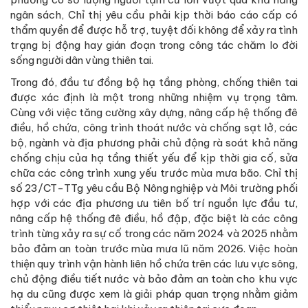
ngân sách, Chỉ thị yêu cầu phải kịp thời báo cáo cấp có
thẩm quyền để được hỗ trợ, tuyệt đối không để xảy ra tình
trạng bị động hay gián đoạn trong công tác chăm lo đời
sống người dân vùng thiên tai.
Trong đó, đầu tư đồng bộ hạ tầng phòng, chống thiên tai
được xác định là một trong những nhiệm vụ trọng tâm.
Cùng với việc tăng cường xây dựng, nâng cấp hệ thống đê
điều, hồ chứa, công trình thoát nước và chống sạt lở, các
bộ, ngành và địa phương phải chủ động rà soát khả năng
chống chịu của hạ tầng thiết yếu để kịp thời gia cố, sửa
chữa các công trình xung yếu trước mùa mưa bão. Chỉ thị
số 23/CT-TTg yêu cầu Bộ Nông nghiệp và Môi trường phối
hợp với các địa phương ưu tiên bố trí nguồn lực đầu tư,
nâng cấp hệ thống đê điều, hồ đập, đặc biệt là các công
trình từng xảy ra sự cố trong các năm 2024 và 2025 nhằm
bảo đảm an toàn trước mùa mưa lũ năm 2026. Việc hoàn
thiện quy trình vận hành liên hồ chứa trên các lưu vực sông,
chủ động điều tiết nước và bảo đảm an toàn cho khu vực
hạ du cũng được xem là giải pháp quan trọng nhằm giảm