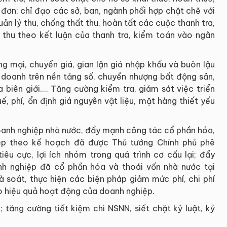
óa đơn; chỉ đạo các sở, ban, ngành phối hợp chặt chẽ với
ản lý thu, chống thất thu, hoàn tất các cuộc thanh tra,
thu theo kết luận của thanh tra, kiểm toán vào ngân
g mại, chuyển giá, gian lận giá nhập khẩu và buôn lậu
h doanh trên nền tảng số, chuyển nhượng bất động sản,
biên giới.... Tăng cường kiểm tra, giám sát việc triển
uế, phí, ổn định giá nguyên vật liệu, mặt hàng thiết yếu
 doanh nghiệp nhà nước, đẩy mạnh công tác cổ phần hóa,
iệp theo kế hoạch đã được Thủ tướng Chính phủ phê
iêu cực, lợi ích nhóm trong quá trình cơ cấu lại; đẩy
nh nghiệp đã cổ phần hóa và thoái vốn nhà nước tại
à soát, thực hiện các biện pháp giảm mức phí, chi phí
 hiệu quả hoạt động của doanh nghiệp.
 tăng cường tiết kiệm chi NSNN, siết chặt kỷ luật, kỷ