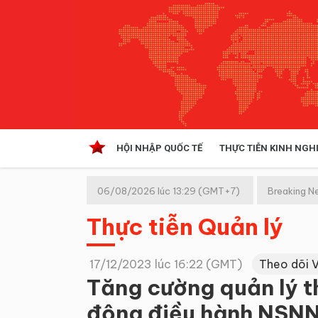
HỘI NHẬP QUỐC TẾ
THỰC TIỄN KINH NGH
HỘI NHẬP QUỐC TẾ
VĂN 
06/08/2026 lúc 13:29 (GMT+7)
Breaking N
Kinh tế hội nhập
Thực tiễn Quản lý
Doanh nghiệp
NGHIÊN CỨU PHÁP LUẬT
THỰC
17/12/2023 lúc 16:22 (GMT)
Theo dõi 
Tăng cường quản lý th
động điều hành NSN