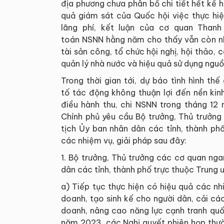
địa phương chưa phân bổ chi tiết hết kế
quả giám sát của Quốc hội việc thực hiệ
lãng phí, kết luận của cơ quan Than
toán NSNN hằng năm cho thấy vẫn còn nhữ
tài sản công, tổ chức hội nghị, hội thảo,
quản lý nhà nước và hiệu quả sử dụng nguồ
Trong thời gian tới, dự báo tình hình thế
tố tác động không thuận lợi đến nền kin
điều hành thu, chi NSNN trong tháng 1
Chính phủ yêu cầu Bộ trưởng, Thủ trưởng
tịch Ủy ban nhân dân các tỉnh, thành phố
các nhiệm vụ, giải pháp sau đây:
1. Bộ trưởng, Thủ trưởng các cơ quan ng
dân các tỉnh, thành phố trực thuộc Trung 
a) Tiếp tục thực hiện có hiệu quả các nh
doanh, tạo sinh kế cho người dân, cải các
doanh, nâng cao năng lực cạnh tranh qu
năm 2023, các Nghị quyết phiên họp thườ