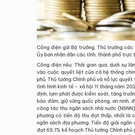
Công điện gửi Bộ trưởng, Thủ trưởng các
Ủy ban nhân dân các tỉnh, thành phố trực 
Công điện nêu: Thời gian qua, dưới sự l
vào cuộc quyết liệt của cả hệ thống chính 
phủ, Thủ tướng Chính phủ và nỗ lực quyết
tình hình kinh tế - xã hội 11 tháng năm 20
định, lạm phát được kiểm soát, tăng trưở
bảo đảm, giữ vững quốc phòng, an ninh, đ
công tác thu ngân sách nhà nước (NSNN) 
phương có tiến độ thu đạt thấp, nhất là 
ngân sách địa phương. Tiến độ giải ngân c
đạt 65,1% kế hoạch Thủ tướng Chính phủ g