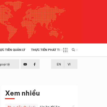
ỰC TIỄN QUẢN LÝ
THỰC TIỄN PHÁT TRIỂN
MULTIMEDIA
TÀI NGUYÊN - MÔI TRƯỜNG
goại tệ
EN
VI
THỰC TIỄN - KINH NGHIỆM
Xem nhiều