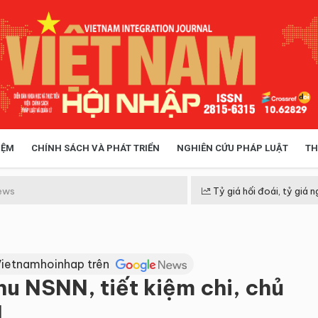
IỆM
CHÍNH SÁCH VÀ PHÁT TRIỂN
NGHIÊN CỨU PHÁP LUẬT
TH
HÓA XÃ HỘI
CHÍNH SÁCH
ews
Tỷ giá hối đoái, tỷ giá n
 TIỄN QUẢN LÝ
VIỆT NAM ĐIỂM ĐẾN
Vietnamhoinhap trên
u NSNN, tiết kiệm chi, chủ
N