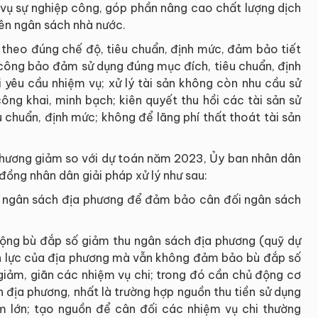
 vụ sự nghiệp công, góp phần nâng cao chất lượng dịch
lên ngân sách nhà nước.
 theo đúng chế độ, tiêu chuẩn, định mức, đảm bảo tiết
n công bảo đảm sử dụng đúng mục đích, tiêu chuẩn, định
 yêu cầu nhiệm vụ; xử lý tài sản không còn nhu cầu sử
ông khai, minh bạch; kiên quyết thu hồi các tài sản sử
u chuẩn, định mức; không để lãng phí thất thoát tài sản
 phương giảm so với dự toán năm 2023, Ủy ban nhân dân
đồng nhân dân giải pháp xử lý như sau:
g ngân sách địa phương để đảm bảo cân đối ngân sách
động bù đắp số giảm thu ngân sách địa phương (quỹ dự
guồn lực của địa phương mà vẫn không đảm bảo bù đắp số
, giảm, giãn các nhiệm vụ chi; trong đó cần chủ động cơ
h địa phương, nhất là trường hợp nguồn thu tiền sử dụng
ảm lớn; tạo nguồn để cân đối các nhiệm vụ chi thường