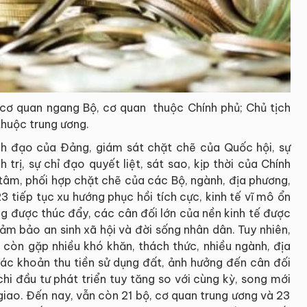
 cơ quan ngang Bộ, cơ quan thuộc Chính phủ; Chủ tịch
thuộc trung ương.
ãnh đạo của Đảng, giám sát chặt chẽ của Quốc hội, sự
trị, sự chỉ đạo quyết liệt, sát sao, kịp thời của Chính
 tâm, phối hợp chặt chẽ của các Bộ, ngành, địa phương,
23 tiếp tục xu hướng phục hồi tích cực, kinh tế vĩ mô ổn
ng được thúc đẩy, các cân đối lớn của nền kinh tế được
ảm bảo an sinh xã hội và đời sống nhân dân. Tuy nhiên,
còn gặp nhiều khó khăn, thách thức, nhiều ngành, địa
các khoản thu tiền sử dụng đất, ảnh hưởng đến cân đối
hi đầu tư phát triển tuy tăng so với cùng kỳ, song mới
iao. Đến nay, vẫn còn 21 bộ, cơ quan trung ương và 23