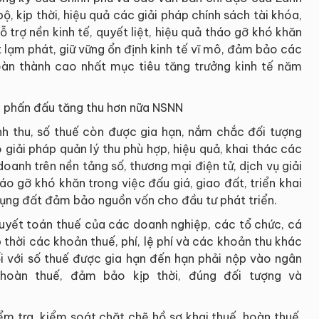
, kịp thời, hiệu quả các giải pháp chính sách tài khóa,
 trợ nền kinh tế, quyết liệt, hiệu quả tháo gỡ khó khăn
 lạm phát, giữ vững ổn định kinh tế vĩ mô, đảm bảo các
oàn thành cao nhất mục tiêu tăng trưởng kinh tế năm
, phấn đấu tăng thu hơn nữa NSNN
nh thu, số thuế còn được gia hạn, nắm chắc đối tượng
 giải pháp quản lý thu phù hợp, hiệu quả, khai thác các
oanh trên nền tảng số, thương mại điện tử, dịch vụ giải
tháo gỡ khó khăn trong việc đấu giá, giao đất, triển khai
dụng đất đảm bảo nguồn vốn cho đầu tư phát triển.
 quyết toán thuế của các doanh nghiệp, các tổ chức, cá
 thời các khoản thuế, phí, lệ phí và các khoản thu khác
 với số thuế được gia hạn đến hạn phải nộp vào ngân
hoàn thuế, đảm bảo kịp thời, đúng đối tượng và
ểm tra, kiểm soát chặt chẽ hồ sơ khai thuế, hoàn thuế,