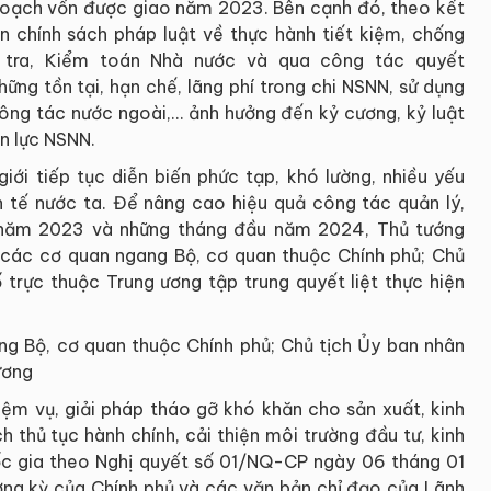
 hoạch vốn được giao năm 2023. Bên cạnh đó, theo kết
n chính sách pháp luật về thực hành tiết kiệm, chống
h tra, Kiểm toán Nhà nước và qua công tác quyết
ng tồn tại, hạn chế, lãng phí trong chi NSNN, sử dụng
 công tác nước ngoài,… ảnh hưởng đến kỷ cương, kỷ luật
n lực NSNN.
 giới tiếp tục diễn biến phức tạp, khó lường, nhiều yếu
h tế nước ta. Để nâng cao hiệu quả công tác quản lý,
2 năm 2023 và những tháng đầu năm 2024, Thủ tướng
 các cơ quan ngang Bộ, cơ quan thuộc Chính phủ; Chủ
 trực thuộc Trung ương tập trung quyết liệt thực hiện
ang Bộ, cơ quan thuộc Chính phủ; Chủ tịch Ủy ban nhân
ương
iệm vụ, giải pháp tháo gỡ khó khăn cho sản xuất, kinh
h thủ tục hành chính, cải thiện môi trường đầu tư, kinh
ốc gia theo Nghị quyết số 01/NQ-CP ngày 06 tháng 01
ng kỳ của Chính phủ và các văn bản chỉ đạo của Lãnh