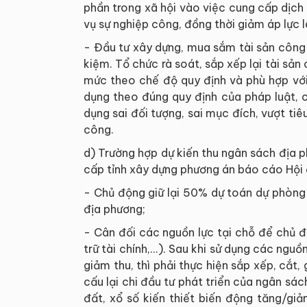
phần trong xã hội vào việc cung cấp dịch
vụ sự nghiệp công, đồng thời giảm áp lực 
- Đầu tư xây dựng, mua sắm tài sản công
kiệm. Tổ chức rà soát, sắp xếp lại tài sả
mức theo chế độ quy định và phù hợp với
dụng theo đúng quy định của pháp luật, c
dụng sai đối tượng, sai mục đích, vượt tiê
công.
d) Trường hợp dự kiến thu ngân sách địa
cấp tỉnh xây dựng phương án báo cáo Hội 
- Chủ động giữ lại 50% dự toán dự phòn
địa phương;
- Cân đối các nguồn lực tại chỗ để chủ 
trữ tài chính,...). Sau khi sử dụng các n
giảm thu, thì phải thực hiện sắp xếp, cắt
cấu lại chi đầu tư phát triển của ngân sác
đất, xổ số kiến thiết biến động tăng/gi