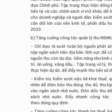
đạo Chính phủ. Tập trung thực hiện đồng bộ
tiền tệ và các chính sách vĩ mô khác để hỗ
cho doanh nghiệp và người dân, kiểm soát
cân đối lớn của nền kinh tế; phấn đấu h
2023.
b) Tăng cường công tác quản lý thu NSNN
- Chỉ đạo rà soát toàn bộ nguồn phát si
nộp ngân sách trên địa bàn, lĩnh vực để có
nguồn thu còn dư địa, tiềm năng như kinh d
trí, ăn uống, xăng dầu... Tập trung xử lý, 
thực hiện dự án, để đẩy mạnh thu tiền sử 
- Kiểm tra, kiểm soát việc kê khai thuế,
nhân để đảm bảo thu đúng, thu đủ, thu kịp
vào ngân sách nhà nước. Đôn đốc thu đối
sách nhà nước. Đẩy nhanh công tác 
theo đúng quy định.
- Tăng cường công tác thanh tra thuế, ki