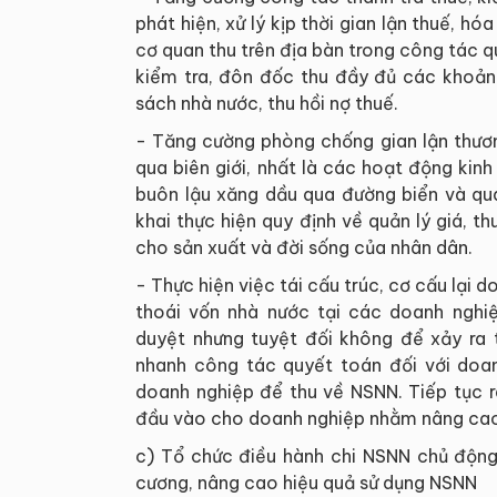
phát hiện, xử lý kịp thời gian lận thuế, h
cơ quan thu trên địa bàn trong công tác qu
kiểm tra, đôn đốc thu đầy đủ các khoản 
sách nhà nước, thu hồi nợ thuế.
- Tăng cường phòng chống gian lận thươn
qua biên giới, nhất là các hoạt động kin
buôn lậu xăng dầu qua đường biển và qua 
khai thực hiện quy định về quản lý giá, th
cho sản xuất và đời sống của nhân dân.
- Thực hiện việc tái cấu trúc, cơ cấu lại
thoái vốn nhà nước tại các doanh ngh
duyệt nhưng tuyệt đối không để xảy ra t
nhanh công tác quyết toán đối với doa
doanh nghiệp để thu về NSNN. Tiếp tục r
đầu vào cho doanh nghiệp nhằm nâng cao
c) Tổ chức điều hành chi NSNN chủ động;
cương, nâng cao hiệu quả sử dụng NSNN