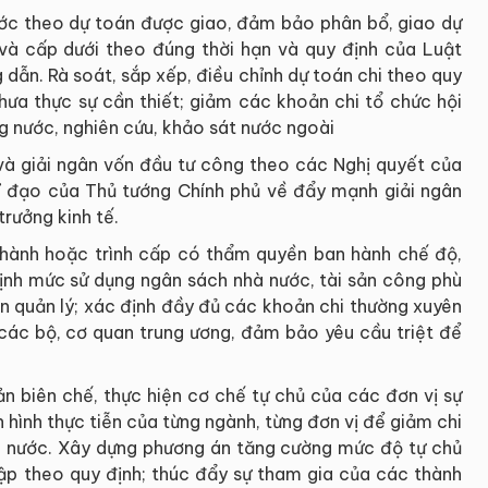
ước theo dự toán được giao, đảm bảo phân bổ, giao dự
và cấp dưới theo đúng thời hạn và quy định của Luật
dẫn. Rà soát, sắp xếp, điều chỉnh dự toán chi theo quy
hưa thực sự cần thiết; giảm các khoản chi tổ chức hội
ong nước, nghiên cứu, khảo sát nước ngoài
 và giải ngân vốn đầu tư công theo các Nghị quyết của
chỉ đạo của Thủ tướng Chính phủ về đẩy mạnh giải ngân
rưởng kinh tế.
an hành hoặc trình cấp có thẩm quyền ban hành chế độ,
 định mức sử dụng ngân sách nhà nước, tài sản công phù
ễn quản lý; xác định đầy đủ các khoản chi thường xuyên
 các bộ, cơ quan trung ương, đảm bảo yêu cầu triệt để
n biên chế, thực hiện cơ chế tự chủ của các đơn vị sự
h hình thực tiễn của từng ngành, từng đơn vị để giảm chi
à nước. Xây dựng phương án tăng cường mức độ tự chủ
lập theo quy định; thúc đẩy sự tham gia của các thành