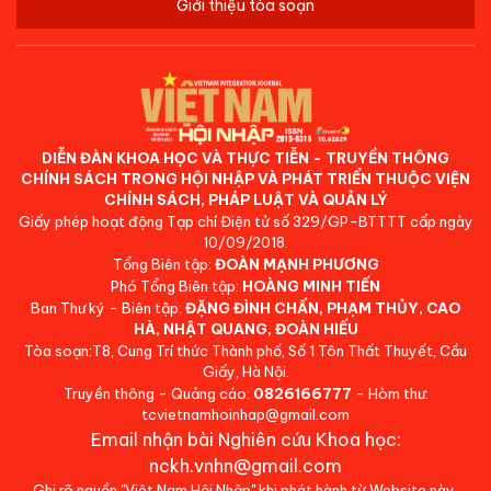
Giới thiệu tòa soạn
DIỄN ĐÀN KHOA HỌC VÀ THỰC TIỄN - TRUYỀN THÔNG
CHÍNH SÁCH TRONG HỘI NHẬP VÀ PHÁT TRIỂN THUỘC VIỆN
CHÍNH SÁCH, PHÁP LUẬT VÀ QUẢN LÝ
Giấy phép hoạt động Tạp chí Điện tử số 329/GP-BTTTT cấp ngày
10/09/2018.
Tổng Biên tập:
ĐOÀN MẠNH PHƯƠNG
Phó Tổng Biên tập:
HOÀNG MINH TIẾN
Ban Thư ký - Biên tập:
ĐẶNG ĐÌNH CHẤN, PHẠM THỦY, CAO
HÀ, NHẬT QUANG, ĐOÀN HIẾU
Tòa soạn:T8, Cung Trí thức Thành phố, Số 1 Tôn Thất Thuyết, Cầu
Giấy, Hà Nội.
Truyền thông - Quảng cáo:
0826166777
- Hòm thư:
tcvietnamhoinhap@gmail.com
Email nhận bài Nghiên cứu Khoa học:
nckh.vnhn@gmail.com
Ghi rõ nguồn "Việt Nam Hội Nhập" khi phát hành từ Website này.