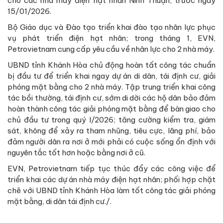
cho các nhà máy điện hạt nhân Ninh Thuận, trước ngày
15/01/2026.
Bộ Giáo dục và Đào tạo triển khai đào tạo nhân lực phục
vụ phát triển điện hạt nhân; trong tháng 1, EVN,
Petrovietnam cung cấp yêu cầu về nhân lực cho 2 nhà máy.
UBND tỉnh Khánh Hòa chủ động hoàn tất công tác chuẩn
bị đầu tư để triển khai ngay dự án di dân, tái định cư, giải
phóng mặt bằng cho 2 nhà máy. Tập trung triển khai công
tác bồi thường, tái định cư, sớm di dời các hộ dân bảo đảm
hoàn thành công tác giải phóng mặt bằng để bàn giao cho
chủ đầu tư trong quý I/2026; tăng cường kiểm tra, giám
sát, không để xảy ra tham nhũng, tiêu cực, lãng phí, bảo
đảm người dân ra nơi ở mới phải có cuộc sống ổn định với
nguyên tắc tốt hơn hoặc bằng nơi ở cũ.
EVN, Petrovietnam tiếp tục thúc đẩy các công việc để
triển khai các dự án nhà máy điện hạt nhân; phối hợp chặt
chẽ với UBND tỉnh Khánh Hòa làm tốt công tác giải phóng
mặt bằng, di dân tái định cư./.