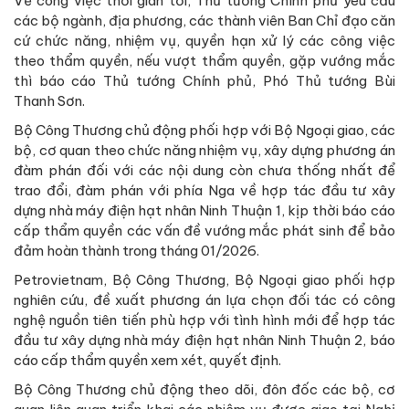
Về công việc thời gian tới, Thủ tướng Chính phủ yêu cầu
các bộ ngành, địa phương, các thành viên Ban Chỉ đạo căn
cứ chức năng, nhiệm vụ, quyền hạn xử lý các công việc
theo thẩm quyền, nếu vượt thẩm quyền, gặp vướng mắc
thì báo cáo Thủ tướng Chính phủ, Phó Thủ tướng Bùi
Thanh Sơn.
Bộ Công Thương chủ động phối hợp với Bộ Ngoại giao, các
bộ, cơ quan theo chức năng nhiệm vụ, xây dựng phương án
đàm phán đối với các nội dung còn chưa thống nhất để
trao đổi, đàm phán với phía Nga về hợp tác đầu tư xây
dựng nhà máy điện hạt nhân Ninh Thuận 1, kịp thời báo cáo
cấp thẩm quyền các vấn đề vướng mắc phát sinh để bảo
đảm hoàn thành trong tháng 01/2026.
Petrovietnam, Bộ Công Thương, Bộ Ngoại giao phối hợp
nghiên cứu, đề xuất phương án lựa chọn đối tác có công
nghệ nguồn tiên tiến phù hợp với tình hình mới để hợp tác
đầu tư xây dựng nhà máy điện hạt nhân Ninh Thuận 2, báo
cáo cấp thẩm quyền xem xét, quyết định.
Bộ Công Thương chủ động theo dõi, đôn đốc các bộ, cơ