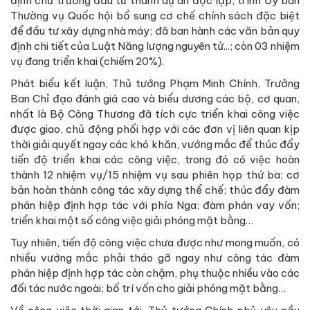
định chủ trương đầu tư thành dự án độc lập; trình Ủy ban
Thường vụ Quốc hội bổ sung cơ chế chính sách đặc biệt
để đầu tư xây dựng nhà máy; đã ban hành các văn bản quy
định chi tiết của Luật Năng lượng nguyên tử...; còn 03 nhiệm
vụ đang triển khai (chiếm 20%).
Phát biểu kết luận, Thủ tướng Phạm Minh Chính, Trưởng
Ban Chỉ đạo đánh giá cao và biểu dương các bộ, cơ quan,
nhất là Bộ Công Thương đã tích cực triển khai công việc
được giao, chủ động phối hợp với các đơn vị liên quan kịp
thời giải quyết ngay các khó khăn, vướng mắc để thúc đẩy
tiến độ triển khai các công việc, trong đó có việc hoàn
thành 12 nhiệm vụ/15 nhiệm vụ sau phiên họp thứ ba; cơ
bản hoàn thành công tác xây dựng thể chế; thúc đẩy đàm
phán hiệp định hợp tác với phía Nga; đàm phán vay vốn;
triển khai một số công việc giải phóng mặt bằng…
Tuy nhiên, tiến độ công việc chưa được như mong muốn, có
nhiều vướng mắc phải tháo gỡ ngay như công tác đàm
phán hiệp định hợp tác còn chậm, phụ thuộc nhiều vào các
đối tác nước ngoài; bố trí vốn cho giải phóng mặt bằng…