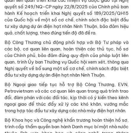
quan liên quan triển khai các nhiệm vụ được giao tại Nghị
quyết số 249/NQ-CP ngày 22/8/2025 của Chính phủ ban
hành Kế hoạch triển khai Nghị quyết số 189/2025/QH15
của Quốc hội về một số cơ chế, chính sách đặc biệt đầu
tư xây dựng dự án điện hạt nhân Ninh Thuận, bảo đảm hiệu
quả, chất lượng, theo đúng tiến độ đã đề ra.
Bộ Công Thương chủ động phối hợp với Bộ Tư pháp và
các bộ, cơ quan liên quan, hoàn thiện các thủ tục, hồ sơ
của Chính phủ, bảo đảm đúng quy định của pháp luật liên
quan, trình Ủy ban Thường vụ Quốc hội xem xét, thông qua
Nghị quyết về bổ sung một số cơ chế, chính sách đặc biệt
đầu tư xây dựng dự án điện hạt nhân Ninh Thuận.
Bộ Ngoại giao tiếp tục hỗ trợ Bộ Công Thương, EVN,
Petrovietnam và các cơ quan liên quan trong quá trình trao
đổi, đàm phán với các đối tác, kịp thời có ý kiến theo kênh
ngoại giao để thúc đẩy xử lý các khó khăn, vướng mắc
trong hợp tác đầu tư xây dựng các nhà máy điện hạt nhân.
Bộ Khoa học và Công nghệ khẩn trương hoàn thiện hồ sơ,
trình cấp thẩm quyền ban hành Danh mục bí mật nhà nước