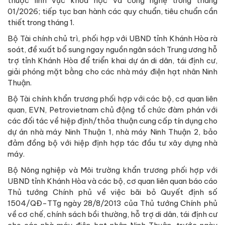
thuộc lĩnh vực khoa học và công nghệ trong tháng
01/2026; tiếp tục ban hành các quy chuẩn, tiêu chuẩn cần
thiết trong tháng 1.
Bộ Tài chính chủ trì, phối hợp với UBND tỉnh Khánh Hòa rà
soát, đề xuất bổ sung ngay nguồn ngân sách Trung ương hỗ
trợ tỉnh Khánh Hòa để triển khai dự án di dân, tái định cư,
giải phóng mặt bằng cho các nhà máy điện hạt nhân Ninh
Thuận.
Bộ Tài chính khẩn trương phối hợp với các bộ, cơ quan liên
quan, EVN, Petrovietnam chủ động tổ chức đàm phán với
các đối tác về hiệp định/thỏa thuận cung cấp tín dụng cho
dự án nhà máy Ninh Thuận 1, nhà máy Ninh Thuận 2, bảo
đảm đồng bộ với hiệp định hợp tác đầu tư xây dựng nhà
máy.
Bộ Nông nghiệp và Môi trường khẩn trương phối hợp với
UBND tỉnh Khánh Hòa và các bộ, cơ quan liên quan báo cáo
Thủ tướng Chính phủ về việc bãi bỏ Quyết định số
1504/QĐ-TTg ngày 28/8/2013 của Thủ tướng Chính phủ
về cơ chế, chính sách bồi thường, hỗ trợ di dân, tái định cư