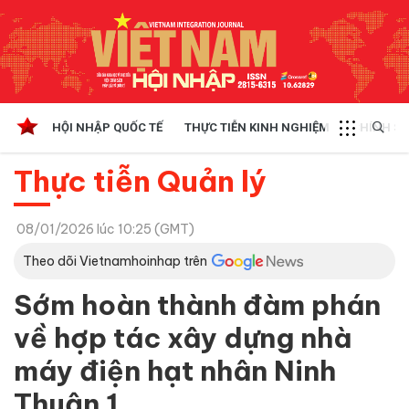
HỘI NHẬP QUỐC TẾ
THỰC TIỄN KINH NGHIỆM
CHÍNH SÁ
Thực tiễn Quản lý
08/01/2026 lúc 10:25 (GMT)
Theo dõi Vietnamhoinhap trên
Sớm hoàn thành đàm phán
về hợp tác xây dựng nhà
máy điện hạt nhân Ninh
Thuận 1