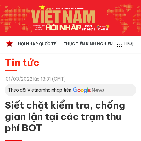
HỘI NHẬP QUỐC TẾ
THỰC TIỄN KINH NGHIỆM
CHÍNH SÁ
Tin tức
01/03/2022 lúc 13:31 (GMT)
Theo dõi Vietnamhoinhap trên
Siết chặt kiểm tra, chống
gian lận tại các trạm thu
phí BOT