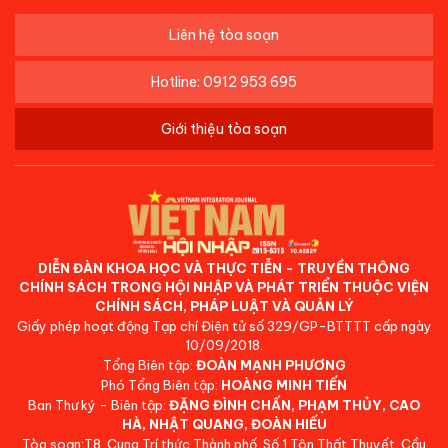
Liên hệ tòa soạn
Hotline: 0912 953 695
Giới thiệu tòa soạn
DIỄN ĐÀN KHOA HỌC VÀ THỰC TIỄN - TRUYỀN THÔNG
CHÍNH SÁCH TRONG HỘI NHẬP VÀ PHÁT TRIỂN THUỘC VIỆN
CHÍNH SÁCH, PHÁP LUẬT VÀ QUẢN LÝ
Giấy phép hoạt động Tạp chí Điện tử số 329/GP-BTTTT cấp ngày
10/09/2018.
Tổng Biên tập:
ĐOÀN MẠNH PHƯƠNG
Phó Tổng Biên tập:
HOÀNG MINH TIẾN
Ban Thư ký - Biên tập:
ĐẶNG ĐÌNH CHẤN, PHẠM THỦY, CAO
HÀ, NHẬT QUANG, ĐOÀN HIẾU
Tòa soạn:T8, Cung Trí thức Thành phố, Số 1 Tôn Thất Thuyết, Cầu