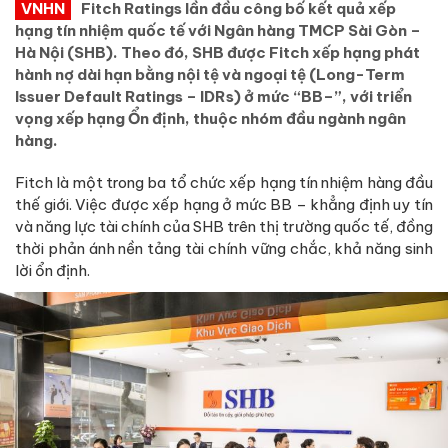
VNHN
Fitch Ratings lần đầu công bố kết quả xếp
hạng tín nhiệm quốc tế với Ngân hàng TMCP Sài Gòn –
Hà Nội (SHB). Theo đó, SHB được Fitch xếp hạng phát
hành nợ dài hạn bằng nội tệ và ngoại tệ (Long-Term
Issuer Default Ratings – IDRs) ở mức “BB–”, với triển
vọng xếp hạng Ổn định, thuộc nhóm đầu ngành ngân
hàng.
Fitch là một trong ba tổ chức xếp hạng tín nhiệm hàng đầu
thế giới. Việc được xếp hạng ở mức BB – khẳng định uy tín
và năng lực tài chính của SHB trên thị trường quốc tế, đồng
thời phản ánh nền tảng tài chính vững chắc, khả năng sinh
lời ổn định.