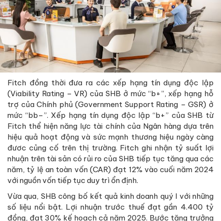
Fitch đồng thời đưa ra các xếp hạng tín dụng độc lập
(Viability Rating – VR) của SHB ở mức “b+”, xếp hạng hỗ
trợ của Chính phủ (Government Support Rating – GSR) ở
mức “bb–”. Xếp hạng tín dụng độc lập “b+” của SHB từ
Fitch thể hiện năng lực tài chính của Ngân hàng dựa trên
hiệu quả hoạt động và sức mạnh thương hiệu ngày càng
đươc củng cố trên thị trường. Fitch ghi nhận tỷ suất lợi
nhuận trên tài sản có rủi ro của SHB tiếp tục tăng qua các
năm, tỷ lệ an toàn vốn (CAR) đạt 12% vào cuối năm 2024
với nguồn vốn tiếp tục duy trì ổn định.
Vừa qua, SHB công bố kết quả kinh doanh quý I với những
số liệu nổi bật. Lợi nhuận trước thuế đạt gần 4.400 tỷ
đồng, đạt 30% kế hoạch cả năm 2025. Bước tăng trưởng