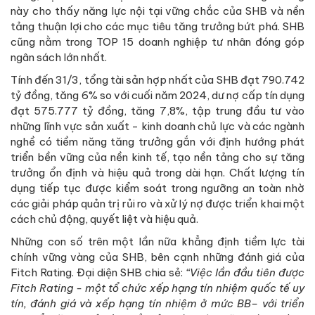
này cho thấy năng lực nội tại vững chắc của SHB và nền
tảng thuận lợi cho các mục tiêu tăng trưởng bứt phá. SHB
cũng nằm trong TOP 15 doanh nghiệp tư nhân đóng góp
ngân sách lớn nhất.
Tính đến 31/3, tổng tài sản hợp nhất của SHB đạt 790.742
tỷ đồng, tăng 6% so với cuối năm 2024, dư nợ cấp tín dụng
đạt 575.777 tỷ đồng, tăng 7,8%, tập trung đầu tư vào
những lĩnh vực sản xuất - kinh doanh chủ lực và các ngành
nghề có tiềm năng tăng trưởng gắn với định hướng phát
triển bền vững của nền kinh tế, tạo nền tảng cho sự tăng
trưởng ổn định và hiệu quả trong dài hạn. Chất lượng tín
dụng tiếp tục được kiểm soát trong ngưỡng an toàn nhờ
các giải pháp quản trị rủi ro và xử lý nợ được triển khai một
cách chủ động, quyết liệt và hiệu quả.
Những con số trên một lần nữa khẳng định tiềm lực tài
chính vững vàng của SHB, bên cạnh những đánh giá của
Fitch Rating. Đại diện SHB chia sẻ:
“Việc lần đầu tiên được
Fitch Rating - một tổ chức xếp hạng tín nhiệm quốc tế uy
tín, đánh giá và xếp hạng tín nhiệm ở mức BB– với triển