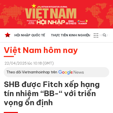
HỘI NHẬP QUỐC TẾ
THỰC TIỄN KINH NGHIỆM
CHÍNH SÁ
Việt Nam hôm nay
22/04/2025 lúc 10:18 (GMT)
Theo dõi Vietnamhoinhap trên
SHB được Fitch xếp hạng
tín nhiệm “BB-“ với triển
vọng ổn định