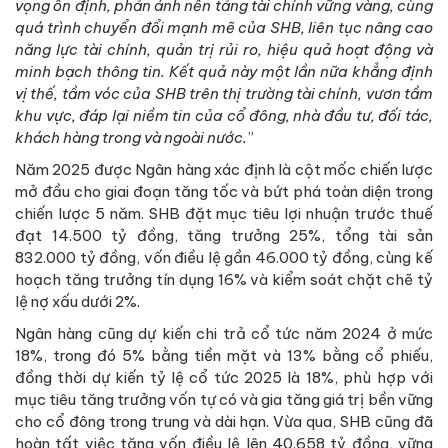
vọng ổn định, phản ánh nền tảng tài chính vững vàng, cùng
quá trình chuyển đổi mạnh mẽ của SHB, liên tục nâng cao
năng lực tài chính, quản trị rủi ro, hiệu quả hoạt động và
minh bạch thông tin. Kết quả này một lần nữa khẳng định
vị thế, tầm vóc của SHB trên thị trường tài chính, vươn tầm
khu vực, đáp lại niềm tin của cổ đông, nhà đầu tư, đối tác,
khách hàng trong và ngoài nước.
”
Năm 2025 được Ngân hàng xác định là cột mốc chiến lược
mở đầu cho giai đoạn tăng tốc và bứt phá toàn diện trong
chiến lược 5 năm. SHB đặt mục tiêu lợi nhuận trước thuế
đạt 14.500 tỷ đồng, tăng trưởng 25%, tổng tài sản
832.000 tỷ đồng, vốn điều lệ gần 46.000 tỷ đồng, cùng kế
hoạch tăng trưởng tín dụng 16% và kiểm soát chặt chẽ tỷ
lệ nợ xấu dưới 2%.
Ngân hàng cũng dự kiến chi trả cổ tức năm 2024 ở mức
18%, trong đó 5% bằng tiền mặt và 13% bằng cổ phiếu,
đồng thời dự kiến tỷ lệ cổ tức 2025 là 18%, phù hợp với
mục tiêu tăng trưởng vốn tự có và gia tăng giá trị bền vững
cho cổ đông trong trung và dài hạn. Vừa qua, SHB cũng đã
hoàn tất việc tăng vốn điều lệ lên 40.658 tỷ đồng, vững