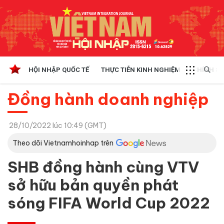
HỘI NHẬP QUỐC TẾ
THỰC TIỄN KINH NGHIỆM
CHÍNH SÁ
Đồng hành doanh nghiệp
28/10/2022 lúc 10:49 (GMT)
Theo dõi Vietnamhoinhap trên
SHB đồng hành cùng VTV
sở hữu bản quyền phát
sóng FIFA World Cup 2022