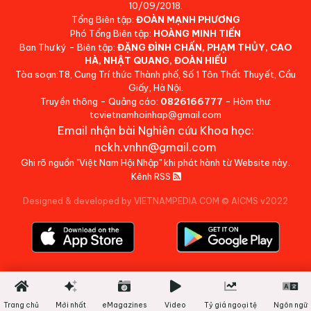
10/09/2018.
Tổng Biên tập:
ĐOÀN MẠNH PHƯƠNG
Phó Tổng Biên tập:
HOÀNG MINH TIẾN
Ban Thư ký - Biên tập:
ĐẶNG ĐÌNH CHẤN, PHẠM THỦY, CAO
HÀ, NHẬT QUANG, ĐOÀN HIẾU
Tòa soạn:T8, Cung Trí thức Thành phố, Số 1 Tôn Thất Thuyết, Cầu
Giấy, Hà Nội.
Truyền thông - Quảng cáo:
0826166777
- Hòm thư:
tcvietnamhoinhap@gmail.com
Email nhận bài Nghiên cứu Khoa học:
nckh.vnhn@gmail.com
Ghi rõ nguồn "Việt Nam Hội Nhập" khi phát hành từ Website này.
Kênh RSS
Designed & developed by VIETNAMPEDIA.COM
©
AICMS v2022
Trang chủ
Mới nhất
eMagazines
Video
Tỷ giá ngoại tệ
Ngôn ngữ