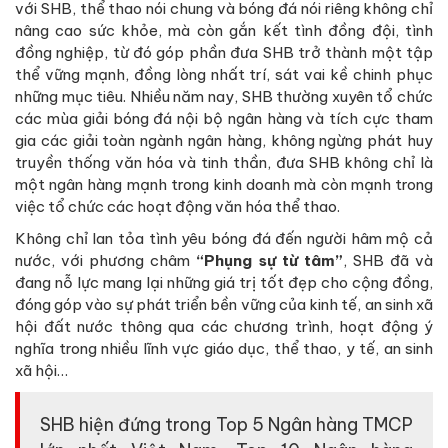
với SHB, thể thao nói chung và bóng đá nói riêng không chỉ
nâng cao sức khỏe, mà còn gắn kết tình đồng đội, tình
đồng nghiệp, từ đó góp phần đưa SHB trở thành một tập
thể vững mạnh, đồng lòng nhất trí, sát vai kề chinh phục
những mục tiêu. Nhiều năm nay, SHB thường xuyên tổ chức
các mùa giải bóng đá nội bộ ngân hàng và tích cực tham
gia các giải toàn ngành ngân hàng, không ngừng phát huy
truyền thống văn hóa và tinh thần, đưa SHB không chỉ là
một ngân hàng mạnh trong kinh doanh mà còn mạnh trong
việc tổ chức các hoạt động văn hóa thể thao.
Không chỉ lan tỏa tình yêu bóng đá đến người hâm mộ cả
nước, với phương châm
“Phụng sự từ tâm”
, SHB đã và
đang nỗ lực mang lại những giá trị tốt đẹp cho cộng đồng,
đóng góp vào sự phát triển bền vững của kinh tế, an sinh xã
hội đất nước thông qua các chương trình, hoạt động ý
nghĩa trong nhiều lĩnh vực giáo dục, thể thao, y tế, an sinh
xã hội…
SHB hiện đứng trong Top 5 Ngân hàng TMCP