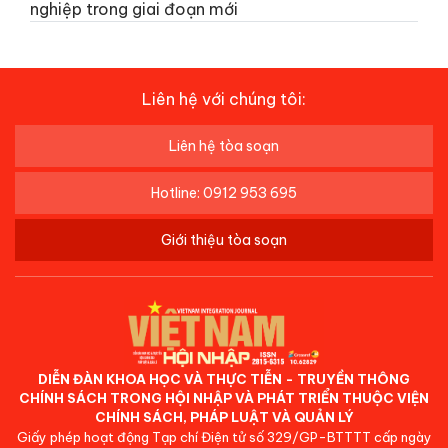
nghiệp trong giai đoạn mới
Liên hệ với chúng tôi:
Liên hệ tòa soạn
Hotline: 0912 953 695
Giới thiệu tòa soạn
DIỄN ĐÀN KHOA HỌC VÀ THỰC TIỄN - TRUYỀN THÔNG
CHÍNH SÁCH TRONG HỘI NHẬP VÀ PHÁT TRIỂN THUỘC VIỆN
CHÍNH SÁCH, PHÁP LUẬT VÀ QUẢN LÝ
Giấy phép hoạt động Tạp chí Điện tử số 329/GP-BTTTT cấp ngày