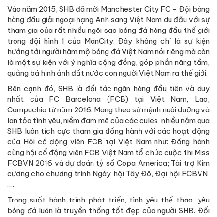
Vào năm 2015, SHB đã mời Manchester City FC – Đội bóng
hàng đầu giải ngoại hạng Anh sang Việt Nam du đấu với sự
tham gia của rất nhiều ngôi sao bóng đá hàng đầu thế giới
trong đội hình 1 của ManCity. Đây không chỉ là sự kiện
hướng tới người hâm mộ bóng đá Việt Nam nói riêng mà còn
là một sự kiện với ý nghĩa cộng đồng, góp phần nâng tầm,
quảng bá hình ảnh đất nước con người Việt Nam ra thế giới.
Bên cạnh đó, SHB là đối tác ngân hàng đầu tiên và duy
nhất của FC Barcelona (FCB) tại Việt Nam, Lào,
Campuchia từ năm 2016. Mang theo sứ mệnh nuôi dưỡng và
lan tỏa tình yêu, niềm đam mê của các cules, nhiều năm qua
SHB luôn tích cực tham gia đồng hành với các hoạt động
của Hội cổ động viên FCB tại Việt Nam như: Đồng hành
cùng hội cổ động viên FCB Việt Nam tổ chức cuộc thi Miss
FCBVN 2016 và dự đoán tỷ số Copa America; Tài trợ Kim
cương cho chương trình Ngày hội Tây Đô, Đại hội FCBVN,
….
Trong suốt hành trình phát triển, tình yêu thể thao, yêu
bóng đá luôn là truyền thống tốt đẹp của người SHB. Đối