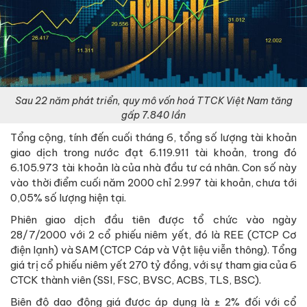
Sau 22 năm phát triển, quy mô vốn hoá TTCK Việt Nam tăng
gấp 7.840 lần
Tổng cộng, tính đến cuối tháng 6, tổng số lượng tài khoản
giao dịch trong nước đạt 6.119.911 tài khoản, trong đó
6.105.973 tài khoản là của nhà đầu tư cá nhân. Con số này
vào thời điểm cuối năm 2000 chỉ 2.997 tài khoản, chưa tới
0,05% số lượng hiện tại.
Phiên giao dịch đầu tiên được tổ chức vào ngày
28/7/2000 với 2 cổ phiếu niêm yết, đó là REE (CTCP Cơ
điện lạnh) và SAM (CTCP Cáp và Vật liệu viễn thông). Tổng
giá trị cổ phiếu niêm yết 270 tỷ đồng, với sự tham gia của 6
CTCK thành viên (SSI, FSC, BVSC, ACBS, TLS, BSC).
Biên độ dao động giá được áp dụng là ± 2% đối với cổ