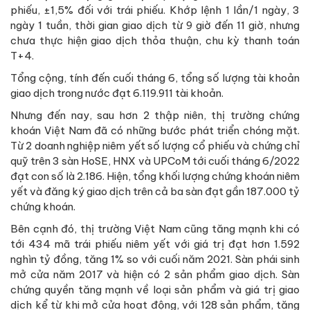
phiếu, ±1,5% đối với trái phiếu. Khớp lệnh 1 lần/1 ngày, 3
ngày 1 tuần, thời gian giao dịch từ 9 giờ đến 11 giờ, nhưng
chưa thực hiện giao dịch thỏa thuận, chu kỳ thanh toán
T+4.
Tổng cộng, tính đến cuối tháng 6, tổng số lượng tài khoản
giao dịch trong nước đạt 6.119.911 tài khoản.
Nhưng đến nay, sau hơn 2 thập niên, thị trường chứng
khoán Việt Nam đã có những bước phát triển chóng mặt.
Từ 2 doanh nghiệp niêm yết số lượng cổ phiếu và chứng chỉ
quỹ trên 3 sàn HoSE, HNX và UPCoM tới cuối tháng 6/2022
đạt con số là 2.186. Hiện, tổng khối lượng chứng khoán niêm
yết và đăng ký giao dịch trên cả ba sàn đạt gần 187.000 tỷ
chứng khoán.
Bên cạnh đó, thị trường Việt Nam cũng tăng mạnh khi có
tới 434 mã trái phiếu niêm yết với giá trị đạt hơn 1.592
nghìn tỷ đồng, tăng 1% so với cuối năm 2021. Sàn phái sinh
mở cửa năm 2017 và hiện có 2 sản phẩm giao dịch. Sàn
chứng quyền tăng mạnh về loại sản phẩm và giá trị giao
dịch kể từ khi mở cửa hoạt động, với 128 sản phẩm, tăng