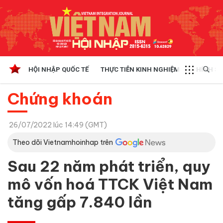
HỘI NHẬP QUỐC TẾ
THỰC TIỄN KINH NGHIỆM
CHÍNH SÁ
Chứng khoán
26/07/2022 lúc 14:49 (GMT)
Theo dõi Vietnamhoinhap trên
Sau 22 năm phát triển, quy
mô vốn hoá TTCK Việt Nam
tăng gấp 7.840 lần