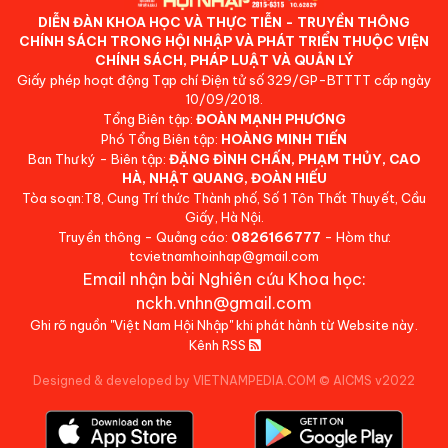
DIỄN ĐÀN KHOA HỌC VÀ THỰC TIỄN - TRUYỀN THÔNG
CHÍNH SÁCH TRONG HỘI NHẬP VÀ PHÁT TRIỂN THUỘC VIỆN
CHÍNH SÁCH, PHÁP LUẬT VÀ QUẢN LÝ
Giấy phép hoạt động Tạp chí Điện tử số 329/GP-BTTTT cấp ngày
10/09/2018.
Tổng Biên tập:
ĐOÀN MẠNH PHƯƠNG
Phó Tổng Biên tập:
HOÀNG MINH TIẾN
Ban Thư ký - Biên tập:
ĐẶNG ĐÌNH CHẤN, PHẠM THỦY, CAO
HÀ, NHẬT QUANG, ĐOÀN HIẾU
Tòa soạn:T8, Cung Trí thức Thành phố, Số 1 Tôn Thất Thuyết, Cầu
Giấy, Hà Nội.
Truyền thông - Quảng cáo:
0826166777
- Hòm thư:
tcvietnamhoinhap@gmail.com
Email nhận bài Nghiên cứu Khoa học:
nckh.vnhn@gmail.com
Ghi rõ nguồn "Việt Nam Hội Nhập" khi phát hành từ Website này.
Kênh RSS
Designed & developed by VIETNAMPEDIA.COM
©
AICMS v2022