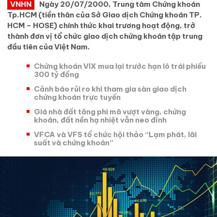
VNHN
Ngày 20/07/2000, Trung tâm Chứng khoán
Tp.HCM (tiền thân của Sở Giao dịch Chứng khoán TP.
HCM – HOSE) chính thức khai trương hoạt động, trở
thành đơn vị tổ chức giao dịch chứng khoán tập trung
đầu tiên của Việt Nam.
Chứng khoán VIX mua lại trước hạn lô trái phiếu
300 tỷ đồng
Cảnh báo rủi ro khi tham gia sàn giao dịch
chứng khoán trực tuyến
Giá nhà đất tăng phi mã vượt vàng, chứng
khoán, đất nền hạ nhiệt vẫn neo đỉnh
VFCA và VFS tổ chức hội thảo “Lạm phát, lãi
suất và chứng khoán”