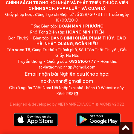
CHÍNH SÁCH TRONG HỘI NHẬP VÀ PHÁT TRIỂN THUỘC VIỆN
CHÍNH SÁCH, PHÁP LUẬT VÀ QUẢN LÝ
Giấy phép hoạt động Tạp chí Điện tử số 329/GP-BTTTT cấp ngày
10/09/2018.
Tổng Biên tập:
ĐOÀN MẠNH PHƯƠNG
Phó Tổng Biên tập:
HOÀNG MINH TIẾN
Ban Thư ký - Biên tập:
ĐẶNG ĐÌNH CHẤN, PHẠM THỦY, CAO
HÀ, NHẬT QUANG, ĐOÀN HIẾU
Tòa soạn:T8, Cung Trí thức Thành phố, Số 1 Tôn Thất Thuyết, Cầu
Giấy, Hà Nội.
Truyền thông - Quảng cáo:
0826166777
- Hòm thư:
tcvietnamhoinhap@gmail.com
Email nhận bài Nghiên cứu Khoa học:
nckh.vnhn@gmail.com
Ghi rõ nguồn "Việt Nam Hội Nhập" khi phát hành từ Website này.
Kênh RSS
Designed & developed by VIETNAMPEDIA.COM
©
AICMS v2022