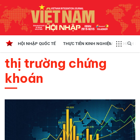
HỘI NHẬP QUỐC TẾ
THỰC TIỄN KINH NGHIỆM
CHÍNH SÁ
thị trường chứng
khoán