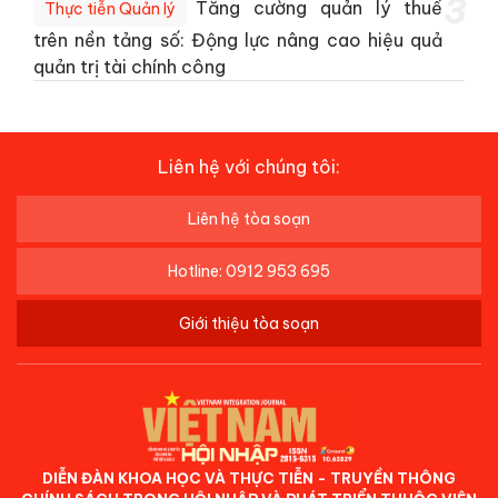
3
Tăng cường quản lý thuế
Thực tiễn Quản lý
trên nền tảng số: Động lực nâng cao hiệu quả
quản trị tài chính công
Liên hệ với chúng tôi:
Liên hệ tòa soạn
Hotline: 0912 953 695
Giới thiệu tòa soạn
DIỄN ĐÀN KHOA HỌC VÀ THỰC TIỄN - TRUYỀN THÔNG