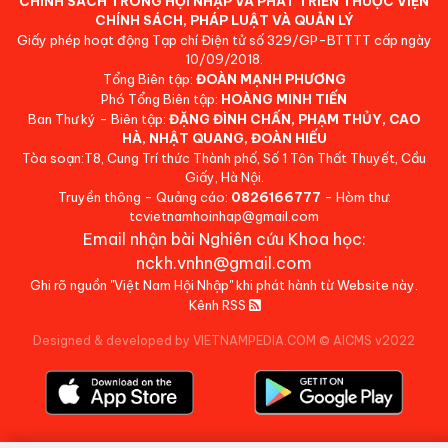
CHÍNH SÁCH TRONG HỘI NHẬP VÀ PHÁT TRIỂN THUỘC VIỆN
CHÍNH SÁCH, PHÁP LUẬT VÀ QUẢN LÝ
Giấy phép hoạt động Tạp chí Điện tử số 329/GP-BTTTT cấp ngày
10/09/2018.
Tổng Biên tập:
ĐOÀN MẠNH PHƯƠNG
Phó Tổng Biên tập:
HOÀNG MINH TIẾN
Ban Thư ký - Biên tập:
ĐẶNG ĐÌNH CHẤN, PHẠM THỦY, CAO
HÀ, NHẬT QUANG, ĐOÀN HIẾU
Tòa soạn:T8, Cung Trí thức Thành phố, Số 1 Tôn Thất Thuyết, Cầu
Giấy, Hà Nội.
Truyền thông - Quảng cáo:
0826166777
- Hòm thư:
tcvietnamhoinhap@gmail.com
Email nhận bài Nghiên cứu Khoa học:
nckh.vnhn@gmail.com
Ghi rõ nguồn "Việt Nam Hội Nhập" khi phát hành từ Website này.
Kênh RSS
Designed & developed by VIETNAMPEDIA.COM
©
AICMS v2022