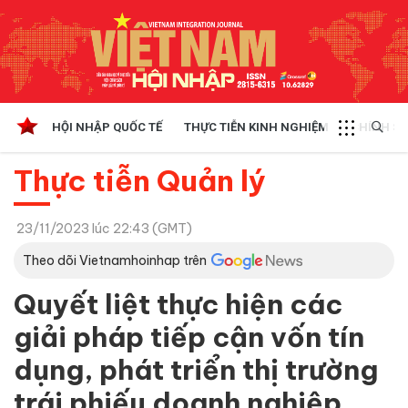
HỘI NHẬP QUỐC TẾ
THỰC TIỄN KINH NGHIỆM
CHÍNH SÁ
Thực tiễn Quản lý
23/11/2023 lúc 22:43 (GMT)
Theo dõi Vietnamhoinhap trên
Quyết liệt thực hiện các
giải pháp tiếp cận vốn tín
dụng, phát triển thị trường
trái phiếu doanh nghiệp,