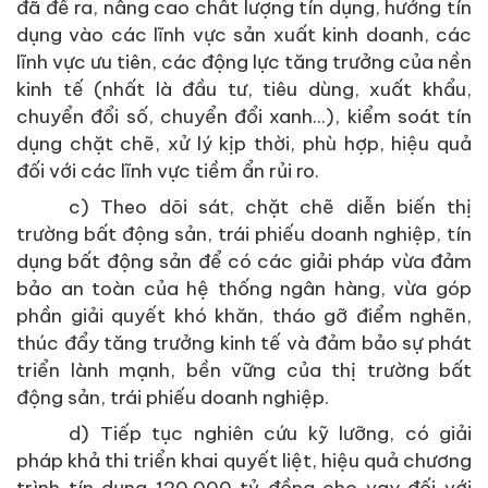
đã đề ra, nâng cao chất lượng tín dụng, hướng tín
dụng vào các lĩnh vực sản xuất kinh doanh, các
lĩnh vực ưu tiên, các động lực tăng trưởng của nền
kinh tế (nhất là đầu tư, tiêu dùng, xuất khẩu,
chuyển đổi số, chuyển đổi xanh...), kiểm soát tín
dụng chặt chẽ, xử lý kịp thời, phù hợp, hiệu quả
đối với các lĩnh vực tiềm ẩn rủi ro.
c) Theo dõi sát, chặt chẽ diễn biến thị
trường bất động sản, trái phiếu doanh nghiệp, tín
dụng bất động sản để có các giải pháp vừa đảm
bảo an toàn của hệ thống ngân hàng, vừa góp
phần giải quyết khó khăn, tháo gỡ điểm nghẽn,
thúc đẩy tăng trưởng kinh tế và đảm bảo sự phát
triển lành mạnh, bền vững của thị trường bất
động sản, trái phiếu doanh nghiệp.
d) Tiếp tục nghiên cứu kỹ lưỡng, có giải
pháp khả thi triển khai quyết liệt, hiệu quả chương
trình tín dụng 120.000 tỷ đồng cho vay đối với