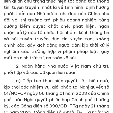
liên quan chú trọng thực hiện tốt công tác thông
tin, tuyên truyền, nhất là về tình hình, định hướng
phát triển của Nhà nước, chỉ đạo của Chính phủ
đối với thị trường trái phiếu doanh nghiệp; tăng
cường kiểm duyệt chặt chẽ, phát hiện, ngăn
chặn, xử lý các tổ chức, hội nhóm, kênh thông tin
xã hội tuyên truyền đưa tin xuyên tạc, không
chính xác, gây kích động người dân; kịp thời xử lý
nghiêm các trường hợp vi phạm pháp luật, gây
mất an ninh trật tự, an toàn xã hội.
2. Ngân hàng Nhà nước Việt Nam chủ trì,
phối hợp với các cơ quan liên quan:
a) Tiếp tục thực hiện quyết liệt, hiệu quả,
kịp thời các nhiệm vụ, giải pháp tại Nghị quyết số
01/NQ-CP ngày 06 tháng 01 năm 2023 của Chính
phủ, các Nghị quyết phiên họp Chính phủ thường
kỳ, các Công điện số 990/CĐ-TTg ngày 21 tháng
10 năm 2023, Công điện số 993/CĐ-TTg ngày 24