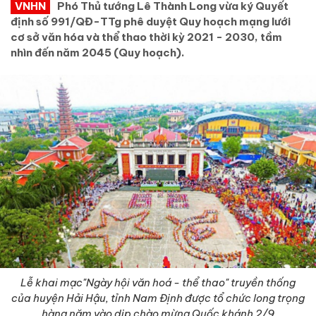
VNHN
Phó Thủ tướng Lê Thành Long vừa ký Quyết
định số 991/QĐ-TTg phê duyệt Quy hoạch mạng lưới
cơ sở văn hóa và thể thao thời kỳ 2021 - 2030, tầm
nhìn đến năm 2045 (Quy hoạch).
Lễ khai mạc"Ngày hội văn hoá - thể thao" truyền thống
của huyện Hải Hậu, tỉnh Nam Định được tổ chức long trọng
hàng năm vào dịp chào mừng Quốc khánh 2/9