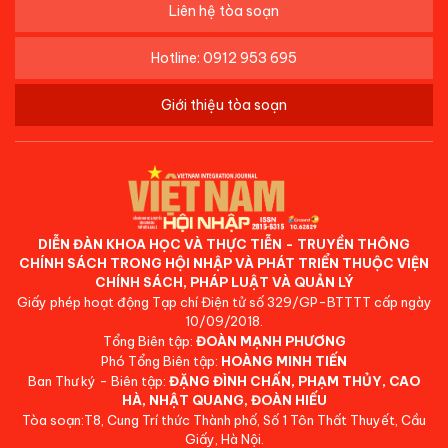
Liên hệ tòa soạn
Hotline: 0912 953 695
Giới thiệu tòa soạn
DIỄN ĐÀN KHOA HỌC VÀ THỰC TIỄN - TRUYỀN THÔNG
CHÍNH SÁCH TRONG HỘI NHẬP VÀ PHÁT TRIỂN THUỘC VIỆN
CHÍNH SÁCH, PHÁP LUẬT VÀ QUẢN LÝ
Giấy phép hoạt động Tạp chí Điện tử số 329/GP-BTTTT cấp ngày
10/09/2018.
Tổng Biên tập:
ĐOÀN MẠNH PHƯƠNG
Phó Tổng Biên tập:
HOÀNG MINH TIẾN
Ban Thư ký - Biên tập:
ĐẶNG ĐÌNH CHẤN, PHẠM THỦY, CAO
HÀ, NHẬT QUANG, ĐOÀN HIẾU
Tòa soạn:T8, Cung Trí thức Thành phố, Số 1 Tôn Thất Thuyết, Cầu
Giấy, Hà Nội.