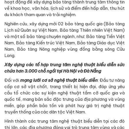
hoạt động để xây dựng bảo tàng thành trung tâm thông tin
về khoa học, văn hóa, lịch sử và điểm đến hấp dẫn, thu hút
du khách tham quan và trải nghiệm.
Nghiên cứu, xây dựng mới 02 bảo tàng quốc gia (Bảo tàng
Lịch sử Quân sự Việt Nam, Bảo tàng Thiên nhiên Việt Nam)
và một số bảo tàng chuyên ngành, như: Bảo tàng Tiền Việt
Nam, Bảo tàng Kiến trúc Việt Nam, Bảo tàng Giáo dục Việt
Nam, Bảo tàng Nông nghiệp vùng đồng bằng sông Cửu
Long.
Xây dựng các tổ hợp trung tâm nghệ thuật biểu diễn sức
chứa hơn 3.000 chỗ ngồi tại Hà Nội và Đà Nẵng
Đối với
mạng lưới cơ sở nghệ thuật biểu diễn
: Đầu tư nâng
cấp cơ sở vật chất, trang thiết bị hiện đại, đáp ứng yêu
cầu tổ chức các sự kiện nghệ thuật tầm cỡ quốc gia và
quốc tế, mang bản sắc đặc trưng của địa phương và vùng
miền, góp phần bảo tồn và phát huy giá trị nghệ thuật
truyền thống của các dân tộc Việt Nam.
Hình thành các trung tâm nghệ thuật biểu diễn tại các đô
thị lớn, các địa phương đóng vai trò trung tâm vùng và các