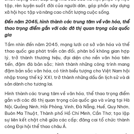
tập, rèn luyện suốt đời của người dân, góp phần xây dựng
xã hội học tập và nâng cao chất lượng cuộc sống.
Đến năm 2045, hình thành các trung tâm về văn hóa, thể
thao trọng điểm gắn với các đô thị quan trọng của quốc
gia
Tầm nhìn đến năm 2045, mạng lưới cơ sở văn hóa và thể
thao quốc gia phát triển cân đối, phân bố không gian hợp
lý, trở thành thương hiệu, đại diện cho nền văn hóa tiên
tiến, đậm đà bản sắc; hình thành những công trình mang
đậm bản sắc văn hóa, có tính biểu tượng cho Việt Nam hội
nhập trong thế kỷ XXI, trở thành những dấu ấn lịch sử và di
sản dành cho tương lai.
Hình thành các trung tâm về văn hóa, thể thao trọng điểm
gắn với các đô thị quan trọng của quốc gia và vùng tại Hà
Nội, Quảng Ninh, Hải Phòng, Vinh, Đà Nẵng, Huế, Quy Nhơn,
Buôn Ma Thuột, Thành phố Hồ Chí Minh, Cần Thơ; tạo lập
sự liên kết chặt chẽ giữa các cấp; đăng cai tổ chức thành
công Đại hội thể thao châu Á.