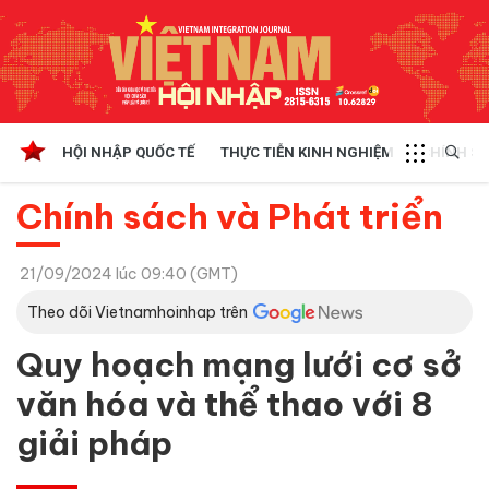
HỘI NHẬP QUỐC TẾ
THỰC TIỄN KINH NGHIỆM
CHÍNH SÁ
Chính sách và Phát triển
21/09/2024 lúc 09:40 (GMT)
Theo dõi Vietnamhoinhap trên
Quy hoạch mạng lưới cơ sở
văn hóa và thể thao với 8
giải pháp