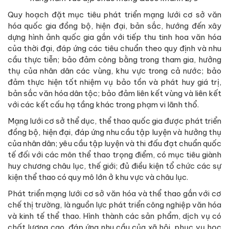
Quy hoạch đặt mục tiêu phát triển mạng lưới cơ sở văn
hóa quốc gia đồng bộ, hiện đại, bản sắc, hướng đến xây
dựng hình ảnh quốc gia gắn với tiếp thu tinh hoa văn hóa
của thời đại, đáp ứng các tiêu chuẩn theo quy định và nhu
cầu thực tiễn; bảo đảm công bằng trong tham gia, hưởng
thụ của nhân dân các vùng, khu vực trong cả nước; bảo
đảm thực hiện tốt nhiệm vụ bảo tồn và phát huy giá trị,
bản sắc văn hóa dân tộc; bảo đảm liên kết vùng và liên kết
với các kết cấu hạ tầng khác trong phạm vi lãnh thổ.
Mạng lưới cơ sở thể dục, thể thao quốc gia được phát triển
đồng bộ, hiện đại, đáp ứng nhu cầu tập luyện và hưởng thụ
của nhân dân; yêu cầu tập luyện và thi đấu đạt chuẩn quốc
tế đối với các môn thể thao trọng điểm, có mục tiêu giành
huy chương châu lục, thế giới; đủ điều kiện tổ chức các sự
kiện thể thao có quy mô lớn ở khu vực và châu lục.
Phát triển mạng lưới cơ sở văn hóa và thể thao gắn với cơ
chế thị trường, là nguồn lực phát triển công nghiệp văn hóa
và kinh tế thể thao. Hình thành các sản phẩm, dịch vụ có
chất lượng cao, đáp ứng nhu cầu của xã hội, phục vụ học