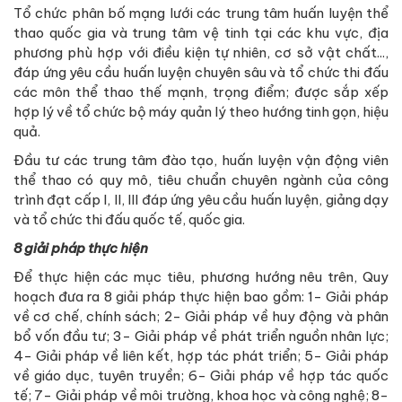
Tổ chức phân bố mạng lưới các trung tâm huấn luyện thể
thao quốc gia và trung tâm vệ tinh tại các khu vực, địa
phương phù hợp với điều kiện tự nhiên, cơ sở vật chất...,
đáp ứng yêu cầu huấn luyện chuyên sâu và tổ chức thi đấu
các môn thể thao thế mạnh, trọng điểm; được sắp xếp
hợp lý về tổ chức bộ máy quản lý theo hướng tinh gọn, hiệu
quả.
Đầu tư các trung tâm đào tạo, huấn luyện vận động viên
thể thao có quy mô, tiêu chuẩn chuyên ngành của công
trình đạt cấp I, II, III đáp ứng yêu cầu huấn luyện, giảng dạy
và tổ chức thi đấu quốc tế, quốc gia.
8 giải pháp thực hiện
Để thực hiện các mục tiêu, phương hướng nêu trên, Quy
hoạch đưa ra 8 giải pháp thực hiện bao gồm: 1- Giải pháp
về cơ chế, chính sách; 2- Giải pháp về huy động và phân
bổ vốn đầu tư; 3- Giải pháp về phát triển nguồn nhân lực;
4- Giải pháp về liên kết, hợp tác phát triển; 5- Giải pháp
về giáo dục, tuyên truyền; 6- Giải pháp về hợp tác quốc
tế; 7- Giải pháp về môi trường, khoa học và công nghệ; 8-