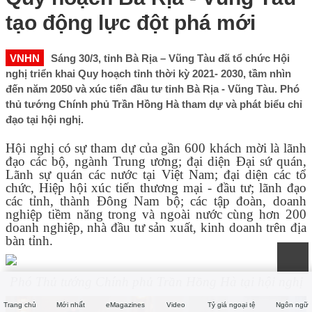
tạo động lực đột phá mới
VNHN
Sáng 30/3, tỉnh Bà Rịa – Vũng Tàu đã tổ chức Hội
nghị triển khai Quy hoạch tỉnh thời kỳ 2021- 2030, tầm nhìn
đến năm 2050 và xúc tiến đầu tư tỉnh Bà Rịa - Vũng Tàu. Phó
thủ tướng Chính phủ Trần Hồng Hà tham dự và phát biểu chỉ
đạo tại hội nghị.
Hội nghị có sự tham dự của gần 600 khách mời là lãnh
đạo các bộ, ngành Trung ương; đại diện Đại sứ quán,
Lãnh sự quán các nước tại Việt Nam; đại diện các tổ
chức, Hiệp hội xúc tiến thương mại - đầu tư; lãnh đạo
các tỉnh, thành Đông Nam bộ; các tập đoàn, doanh
nghiệp tiềm năng trong và ngoài nước cùng hơn 200
doanh nghiệp, nhà đầu tư sản xuất, kinh doanh trên địa
bàn tỉnh.
Phó Thủ tướng Chính phủ Trần Hồng Hà tại hội nghị
Trang chủ
Mới nhất
eMagazines
Video
Tỷ giá ngoại tệ
Ngôn ngữ