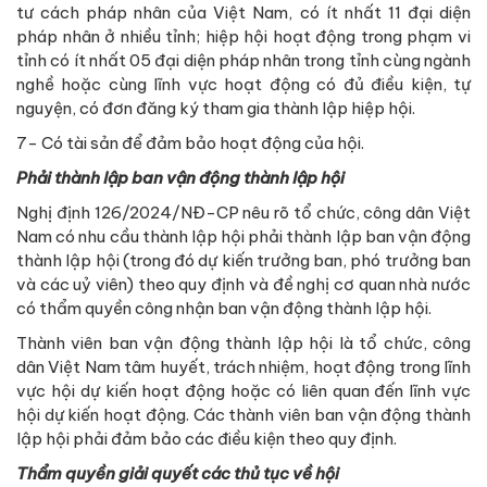
tư cách pháp nhân của Việt Nam, có ít nhất 11 đại diện
pháp nhân ở nhiều tỉnh; hiệp hội hoạt động trong phạm vi
tỉnh có ít nhất 05 đại diện pháp nhân trong tỉnh cùng ngành
nghề hoặc cùng lĩnh vực hoạt động có đủ điều kiện, tự
nguyện, có đơn đăng ký tham gia thành lập hiệp hội.
7- Có tài sản để đảm bảo hoạt động của hội.
Phải thành lập ban vận động thành lập hội
Nghị định 126/2024/NĐ-CP nêu rõ tổ chức, công dân Việt
Nam có nhu cầu thành lập hội phải thành lập ban vận động
thành lập hội (trong đó dự kiến trưởng ban, phó trưởng ban
và các uỷ viên) theo quy định và đề nghị cơ quan nhà nước
có thẩm quyền công nhận ban vận động thành lập hội.
Thành viên ban vận động thành lập hội là tổ chức, công
dân Việt Nam tâm huyết, trách nhiệm, hoạt động trong lĩnh
vực hội dự kiến hoạt động hoặc có liên quan đến lĩnh vực
hội dự kiến hoạt động. Các thành viên ban vận động thành
lập hội phải đảm bảo các điều kiện theo quy định.
Thẩm quyền giải quyết các thủ tục về hội