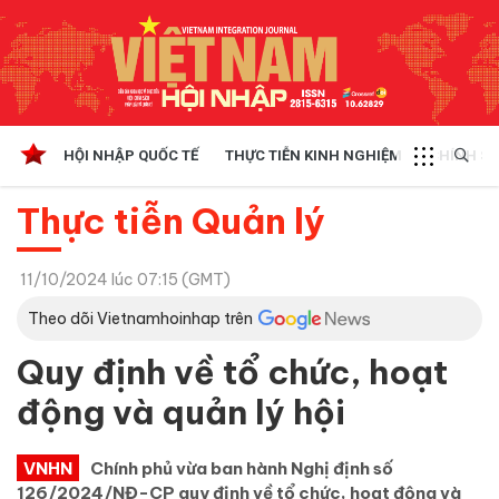
HỘI NHẬP QUỐC TẾ
THỰC TIỄN KINH NGHIỆM
CHÍNH SÁ
Thực tiễn Quản lý
11/10/2024 lúc 07:15 (GMT)
Theo dõi Vietnamhoinhap trên
Quy định về tổ chức, hoạt
động và quản lý hội
VNHN
Chính phủ vừa ban hành Nghị định số
126/2024/NĐ-CP quy định về tổ chức, hoạt động và