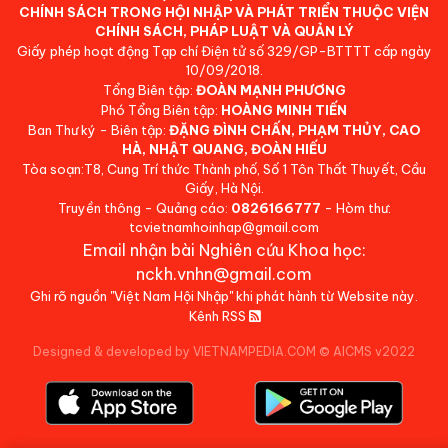
CHÍNH SÁCH TRONG HỘI NHẬP VÀ PHÁT TRIỂN THUỘC VIỆN
CHÍNH SÁCH, PHÁP LUẬT VÀ QUẢN LÝ
Giấy phép hoạt động Tạp chí Điện tử số 329/GP-BTTTT cấp ngày
10/09/2018.
Tổng Biên tập:
ĐOÀN MẠNH PHƯƠNG
Phó Tổng Biên tập:
HOÀNG MINH TIẾN
Ban Thư ký - Biên tập:
ĐẶNG ĐÌNH CHẤN, PHẠM THỦY, CAO
HÀ, NHẬT QUANG, ĐOÀN HIẾU
Tòa soạn:T8, Cung Trí thức Thành phố, Số 1 Tôn Thất Thuyết, Cầu
Giấy, Hà Nội.
Truyền thông - Quảng cáo:
0826166777
- Hòm thư:
tcvietnamhoinhap@gmail.com
Email nhận bài Nghiên cứu Khoa học:
nckh.vnhn@gmail.com
Ghi rõ nguồn "Việt Nam Hội Nhập" khi phát hành từ Website này.
Kênh RSS
Designed & developed by VIETNAMPEDIA.COM
©
AICMS v2022