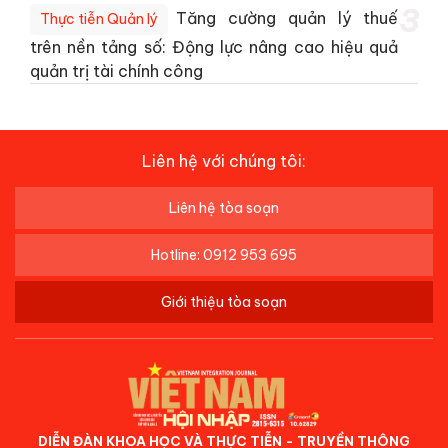
3
Tăng cường quản lý thuế
Thực tiễn Quản lý
trên nền tảng số: Động lực nâng cao hiệu quả
quản trị tài chính công
Liên hệ với chúng tôi:
Liên hệ tòa soạn
Hotline: 0912 953 695
Giới thiệu tòa soạn
DIỄN ĐÀN KHOA HỌC VÀ THỰC TIỄN - TRUYỀN THÔNG