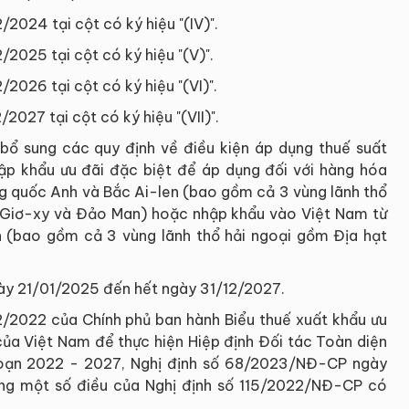
2024 tại cột có ký hiệu "(IV)".
2025 tại cột có ký hiệu "(V)".
2026 tại cột có ký hiệu "(VI)".
027 tại cột có ký hiệu "(VII)".
ổ sung các quy định về điều kiện áp dụng thuế suất
hập khẩu ưu đãi đặc biệt để áp dụng đối với hàng hóa
ng quốc Anh và Bắc Ai-len (bao gồm cả 3 vùng lãnh thổ
t Giơ-xy và Đảo Man) hoặc nhập khẩu vào Việt Nam từ
n (bao gồm cả 3 vùng lãnh thổ hải ngoại gồm Địa hạt
ngày 21/01/2025 đến hết ngày 31/12/2027.
/2022 của Chính phủ ban hành Biểu thuế xuất khẩu ưu
 của Việt Nam để thực hiện Hiệp định Đối tác Toàn diện
 đoạn 2022 - 2027, Nghị định số 68/2023/NĐ-CP ngày
ung một số điều của Nghị định số 115/2022/NĐ-CP có
.