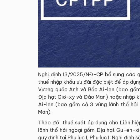
Nghị định 13/2025/NĐ-CP bổ sung các quy
thuế nhập khẩu ưu đãi đặc biệt để áp dụn
Vương quốc Anh và Bắc Ai-len (bao gồm 
Địa hạt Giơ-xy và Đảo Man) hoặc nhập k
Ai-len (bao gồm cả 3 vùng lãnh thổ hải
Man).
Theo đó, thuế suất áp dụng cho Liên hi
lãnh thổ hải ngoại gồm Địa hạt Gu-en-x
quy định tại Phụ lục I, Phụ lục II Nghị địn