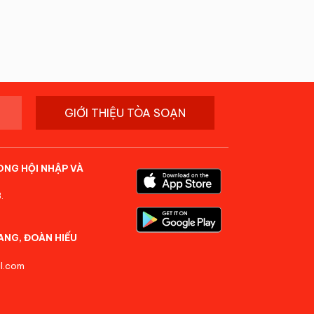
GIỚI THIỆU TÒA SOẠN
ONG HỘI NHẬP VÀ
.
ANG, ĐOÀN HIẾU
l.com