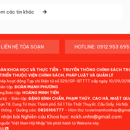
m các tin khác
LIÊN HỆ TÒA SOẠN
HOTLINE: 0912 953 695
ĐÀN KHOA HỌC VÀ THỰC TIỄN - TRUYỀN THÔNG CHÍNH SÁCH TR
TRIỂN THUỘC VIỆN CHÍNH SÁCH, PHÁP LUẬT VÀ QUẢN LÝ
hép hoạt động Tạp chí Điện tử số 329/GP-BTTTT cấp ngày 10/09/2018
iên tập:
ĐOÀN MẠNH PHƯƠNG
ng Biên tập:
HOÀNG MINH TIẾN
ư ký - Biên tập:
ĐẶNG ĐÌNH CHẤN, PHẠM THỦY, CAO HÀ, NHẬT QU
ạn:T8, Cung Trí thức Thành phố, Số 1 Tôn Thất Thuyết, Cầu Giấy, Hà Nội.
 thông - Quảng cáo:
0826166777
- Hòm thư: tcvietnamhoinhap@gmai
 nhận bài Nghiên cứu Khoa học: nckh.vnhn@gmail.com
 nguồn "Việt Nam Hội Nhập" khi phát hành từ Website này.
RSS