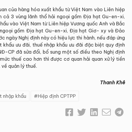
 quan của hàng hóa xuất khẩu từ Việt Nam vào Liên hiệp
 cả 3 vùng lãnh thổ hải ngoại gồm Địa hạt Gu-en-xi,
hẩu vào Việt Nam từ Liên hiệp Vương quốc Anh và Bắc
 ngoại gồm Địa hạt Gu-en-xi, Địa hạt Giơ- xy và Đảo
c ngày Nghị định này có hiệu lực thi hành, nếu đáp ứng
 khẩu ưu đãi, thuế nhập khẩu ưu đãi đặc biệt quy định
/NĐ-CP đã sửa đổi, bổ sung một số điều theo Nghị định
c thuế cao hơn thì được cơ quan hải quan xử lý tiền
 về quản lý thuế.
Thanh Khê
t nhập khẩu
Hiệp định CPTPP