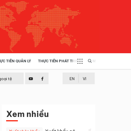
ỰC TIỄN QUẢN LÝ
THỰC TIỄN PHÁT TRIỂN
MULTIMEDIA
TÀI NGUYÊN - MÔI TRƯỜNG
goại tệ
EN
VI
THỰC TIỄN - KINH NGHIỆM
Xem nhiều