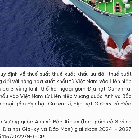
 định về thuế suất thuế xuất khẩu ưu đãi, thuế suất
g đối với hàng hóa xuất khẩu từ Việt Nam vào Liên hiệp
cả 3 vùng lãnh thổ hải ngoại gồm Địa hạt Gu-en-xi,
hẩu vào Việt Nam từ Liên hiệp Vương quốc Anh và Bắc
 ngoại gồm Địa hạt Gu-en-xi, Địa hạt Giơ-xy và Đảo
ệp Vương quốc Anh và Bắc Ai-len (bao gồm cả 3 vùng
i, Địa hạt Giơ-xy và Đảo Man) giai đoạn 2024 - 2027
h số 115/2022/NĐ-CP: