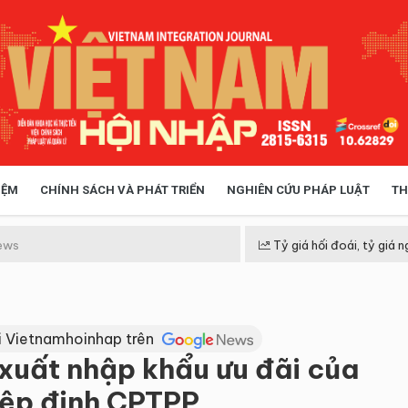
IỆM
CHÍNH SÁCH VÀ PHÁT TRIỂN
NGHIÊN CỨU PHÁP LUẬT
TH
HÓA XÃ HỘI
CHÍNH SÁCH
ews
Tỷ giá hối đoái, tỷ giá n
 TIỄN QUẢN LÝ
VIỆT NAM ĐIỂM ĐẾN
i Vietnamhoinhap trên
 xuất nhập khẩu ưu đãi của
iệp định CPTPP