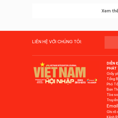
Xem thê
LIÊN HỆ VỚI CHÚNG TÔI:
DIỄN 
PHÁT 
Giấy p
Tổng B
Phó Tổ
Ban Th
Tòa so
Truyền
Email
Ghi rõ
Kênh 