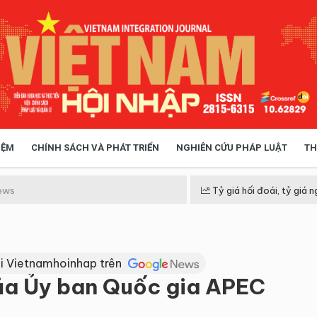
IỆM
CHÍNH SÁCH VÀ PHÁT TRIỂN
NGHIÊN CỨU PHÁP LUẬT
TH
HÓA XÃ HỘI
CHÍNH SÁCH
ews
Tỷ giá hối đoái, tỷ giá n
 TIỄN QUẢN LÝ
VIỆT NAM ĐIỂM ĐẾN
i Vietnamhoinhap trên
ủa Ủy ban Quốc gia APEC