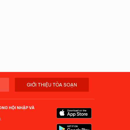
GIỚI THIỆU TÒA SOẠN
ONG HỘI NHẬP VÀ
.