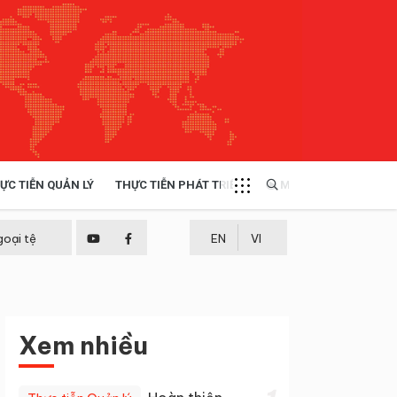
ỰC TIỄN QUẢN LÝ
THỰC TIỄN PHÁT TRIỂN
MULTIMEDIA
TÀI NGUYÊN - MÔI TRƯỜNG
goại tệ
EN
VI
THỰC TIỄN - KINH NGHIỆM
Xem nhiều