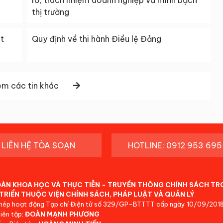
ro, trách nhiệm doanh nghiệp và minh bạch
thị trường
ệt
Quy định về thi hành Điều lệ Đảng
m các tin khác
LIÊN HỆ TÒA SOẠN
HOTLINE: 0912 953 695
ĐÀN KHOA HỌC VÀ THỰC TIỄN - TRUYỀN THÔNG CHÍNH SÁCH TR
TRIỂN THUỘC VIỆN CHÍNH SÁCH, PHÁP LUẬT VÀ QUẢN LÝ
hép hoạt động Tạp chí Điện tử số 329/GP-BTTTT cấp ngày 10/09/2018
iên tập:
ĐOÀN MẠNH PHƯƠNG