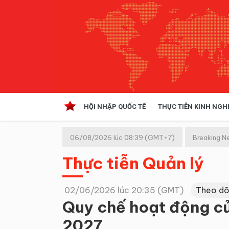
HỘI NHẬP QUỐC TẾ
THỰC TIỄN KINH NGH
HỘI NHẬP QUỐC TẾ
VĂN 
06/08/2026 lúc 08:39 (GMT+7)
Breaking N
Kinh tế hội nhập
Thực tiễn Quản lý
Doanh nghiệp
NGHIÊN CỨU PHÁP LUẬT
THỰC
02/06/2026 lúc 20:35 (GMT)
Theo dõ
Quy chế hoạt động c
2027