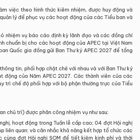
àm việc theo hình thức kiêm nhiệm, được huy động và
 quản lý để phục vụ các hoạt động của các Tiểu ban và
ó nhiệm vụ báo cáo định kỳ lãnh đạo và các đồng chí
rình chuẩn bị cho các hoạt động của APEC tại Việt Nam
ban Quốc gia đồng gửi Ban Thư ký APEC 2027 để tổng
thông tin, phối hợp chặt chẽ với nhau và với Ban Thư ký
ạt động của Năm APEC 2027. Các thành viên của các
uy trì chế độ phối hợp với bộ phận thường trực của Tiểu
uan chủ trì) được phân công nhiệm vụ như sau:
 nghị, hoạt động trong Tuần lễ cấp cao; 04 đợt Hội nghị
 liên quan; và cân nhắc khả năng kết hợp tổ chức các
c cùng đợt Hội nghị SOM để tiết kiệm kinh phí và thời