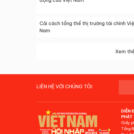
động của Việt Nam
Cải cách tổng thể thị trường tài chính Vi
Nam
Xem thê
LIÊN HỆ VỚI CHÚNG TÔI:
DIỄN 
PHÁT 
Giấy p
Tổng B