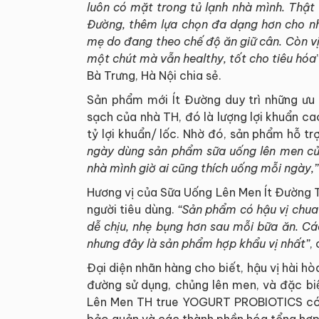
luôn có mặt trong tủ lạnh nhà mình. Thật 
Đường, thêm lựa chọn đa dạng hơn cho nhu
mẹ do đang theo chế độ ăn giữ cân. Còn vị
một chút mà vẫn healthy, tốt cho tiêu hóa
Bà Trưng, Hà Nội chia sẻ.
Sản phẩm mới Ít Đường duy trì những ưu
sạch của nhà TH, đó là lượng lợi khuẩn cao
tỷ lợi khuẩn/ lốc. Nhờ đó, sản phẩm hỗ t
ngày dùng sản phẩm sữa uống lên men của
nhà mình giờ ai cũng thích uống mỗi ngày,”
Hương vị của Sữa Uống Lên Men Ít Đường 
người tiêu dùng.
“Sản phẩm có hậu vị chua
dễ chịu, nhẹ bụng hơn sau mỗi bữa ăn. Cá
nhưng đây là sản phẩm hợp khẩu vị nhất”
,
Đại diện nhãn hàng cho biết, hậu vị hài hòa,
đường sử dụng, chủng lên men, và đặc 
Lên Men TH true YOGURT PROBIOTICS có 