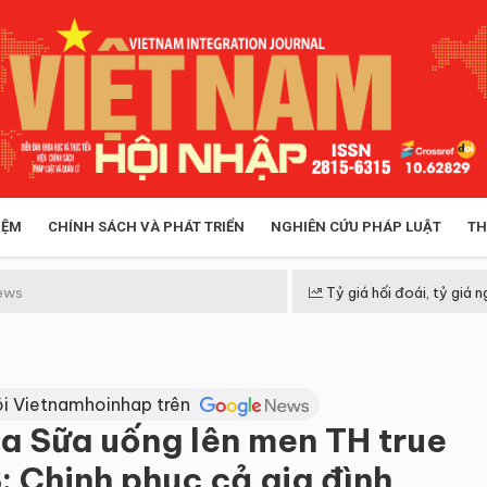
IỆM
CHÍNH SÁCH VÀ PHÁT TRIỂN
NGHIÊN CỨU PHÁP LUẬT
TH
HÓA XÃ HỘI
CHÍNH SÁCH
ews
Tỷ giá hối đoái, tỷ giá n
 TIỄN QUẢN LÝ
VIỆT NAM ĐIỂM ĐẾN
i Vietnamhoinhap trên
ủa Sữa uống lên men TH true
Chinh phục cả gia đình