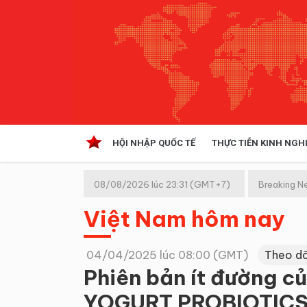
HỘI NHẬP QUỐC TẾ
THỰC TIỄN KINH NGH
HỘI NHẬP QUỐC TẾ
VĂN 
08/08/2026 lúc 23:31 (GMT+7)
Breaking N
Kinh tế hội nhập
Việt Nam hôm nay
Doanh nghiệp
NGHIÊN CỨU PHÁP LUẬT
THỰC
04/04/2025 lúc 08:00 (GMT)
Theo dõ
Phiên bản ít đường c
YOGURT PROBIOTICS: 