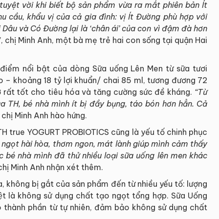
tuyệt vời khi biết bộ sản phẩm vừa ra mắt phiên bản Ít
 cầu, khẩu vị của cả gia đình: vị Ít Đường phù hợp với
 Dâu và Có Đường lại là ‘chân ái’ của con vì đậm đà hơn
”, chị Minh Anh, một bà mẹ trẻ hai con sống tại quận Hai
 điểm nổi bật của dòng Sữa uống Lên Men từ sữa tươi
 – khoảng 18 tỷ lợi khuẩn/ chai 85 ml, tương đương 72
rợ rất tốt cho tiêu hóa và tăng cường sức đề kháng.
“Từ
 TH, bé nhà mình ít bị đầy bụng, táo bón hơn hẳn. Cả
chị Minh Anh hào hứng.
TH true YOGURT PROBIOTICS cũng là yếu tố chinh phục
 ngọt hài hòa, thơm ngon, mát lành giúp mình cảm thấy
c bé nhà mình đã thử nhiều loại sữa uống lên men khác
 chị Minh Anh nhận xét thêm.
 không bị gắt của sản phẩm đến từ nhiều yếu tố: lượng
biệt là không sử dụng chất tạo ngọt tổng hợp. Sữa Uống
thành phần từ tự nhiên, đảm bảo không sử dụng chất