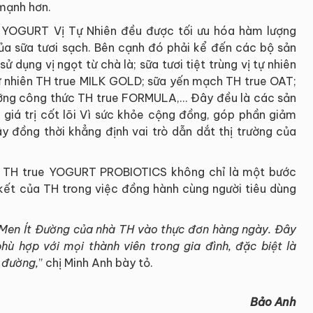
mạnh hơn.
 YOGURT Vị Tự Nhiên đều được tối ưu hóa hàm lượng
của sữa tươi sạch. Bên cạnh đó phải kể đến các bộ sản
 dụng vị ngọt từ chà là; sữa tươi tiệt trùng vị tự nhiên
 tự nhiên TH true MILK GOLD; sữa yến mạch TH true OAT;
ỡng công thức TH true FORMULA,... Đây đều là các sản
 giá trị cốt lõi Vì sức khỏe cộng đồng, góp phần giảm
 đồng thời khẳng định vai trò dẫn dắt thị trường của
g TH true YOGURT PROBIOTICS không chỉ là một bước
kết của TH trong việc đồng hành cùng người tiêu dùng
Men Ít Đường của nhà TH vào thực đơn hàng ngày. Đây
hù hợp với mọi thành viên trong gia đình, đặc biệt là
 đường,
” chị Minh Anh bày tỏ.
Bảo Anh