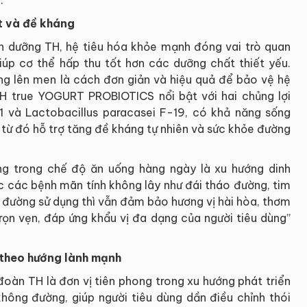
.
t và đề kháng
h dưỡng TH, hệ tiêu hóa khỏe mạnh đóng vai trò quan
iúp cơ thể hấp thu tốt hơn các dưỡng chất thiết yếu.
ống lên men là cách đơn giản và hiệu quả để bảo vệ hệ
H true YOGURT PROBIOTICS nổi bật với hai chủng lợi
1 và Lactobacillus paracasei F-19, có khả năng sống
 từ đó hỗ trợ tăng đề kháng tự nhiên và sức khỏe đường
ng trong chế độ ăn uống hàng ngày là xu hướng dinh
các bệnh mãn tính không lây như đái tháo đường, tim
ng đường sử dụng thì vẫn đảm bảo hương vị hài hòa, thơm
trọn vẹn, đáp ứng khẩu vị đa dạng của người tiêu dùng”
 theo hướng lành mạnh
oàn TH là đơn vị tiên phong trong xu hướng phát triển
ông đường, giúp người tiêu dùng dần điều chỉnh thói