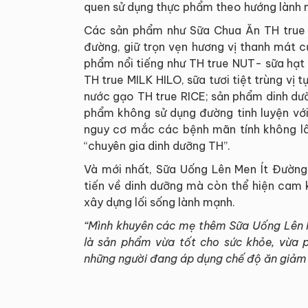
quen sử dụng thực phẩm theo hướng lành 
Các sản phẩm như Sữa Chua Ăn TH true
đường, giữ trọn vẹn hương vị thanh mát 
phẩm nổi tiếng như TH true NUT- sữa hạt sử
TH true MILK HILO, sữa tươi tiệt trùng vị
nước gạo TH true RICE; sản phẩm dinh dư
phẩm không sử dụng đường tinh luyện với
nguy cơ mắc các bệnh mãn tính không lây
“chuyên gia dinh dưỡng TH”.
Và mới nhất, Sữa Uống Lên Men Ít Đườn
tiến về dinh dưỡng mà còn thể hiện cam 
xây dựng lối sống lành mạnh.
“Mình khuyên các mẹ thêm Sữa Uống Lên 
là sản phẩm vừa tốt cho sức khỏe, vừa p
những người đang áp dụng chế độ ăn giảm