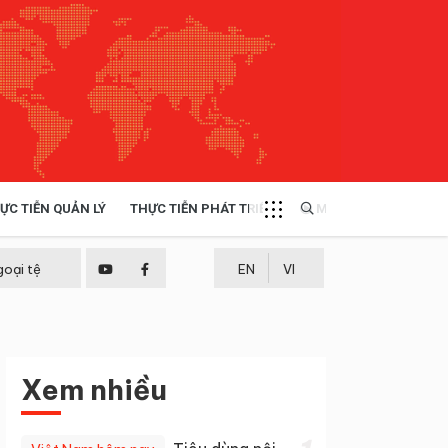
ỰC TIỄN QUẢN LÝ
THỰC TIỄN PHÁT TRIỂN
MULTIMEDIA
TÀI NGUYÊN - MÔI TRƯỜNG
goại tệ
EN
VI
THỰC TIỄN - KINH NGHIỆM
Xem nhiều