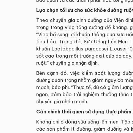
bảo quản và các thành phần hóa tổng hợp
Lựa chọn tối ưu cho sức khỏe đường ruộ
Theo chuyên gia dinh dưỡng của Viện din
trọng trong việc tăng cường đề kháng, g
“Việc bổ sung lợi khuẩn thông qua sữa u
tiêu hóa. Trong đó, Sữa Uống Lên Men T
khuẩn Lactobacillus paracasei L.casei-0
sót cao trong môi trường axit của dạ dày,
ruột,” chuyên gia nhận định.
Bên cạnh đó, việc kiểm soát lượng đườ
dưỡng quan trọng nhằm giảm nguy cơ mắc 
mạch, béo phì. “Thực tế, dù có giảm lượ
ngon, đảm bảo trải nghiệm thưởng thức 
chuyên gia nhấn mạnh.
Cân chỉnh thói quen sử dụng thực phẩm
Không chỉ ở dòng sữa uống lên men, Tập đ
các sản phẩm ít đường, giảm đường và kh