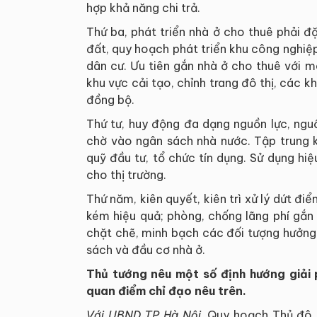
hợp khả năng chi trả.
Thứ ba, phát triển nhà ở cho thuê phải đ
đất, quy hoạch phát triển khu công nghiệp
dân cư. Ưu tiên gắn nhà ở cho thuê với 
khu vực cải tạo, chỉnh trang đô thị, các k
đồng bộ.
Thứ tư, huy động đa dạng nguồn lực, ngu
chờ vào ngân sách nhà nước. Tập trung k
quỹ đầu tư, tổ chức tín dụng. Sử dụng hi
cho thị trường.
Thứ năm, kiên quyết, kiên trì xử lý dứt đi
kém hiệu quả; phòng, chống lãng phí gắn
chặt chẽ, minh bạch các đối tượng hưởng c
sách và đầu cơ nhà ở.
Thủ tướng nêu một số định hướng giải 
quan điểm chỉ đạo nêu trên.
Với UBND TP Hà Nội,
Quy hoạch Thủ đô H