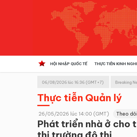
HỘI NHẬP QUỐC TẾ
THỰC TIỄN KINH NGH
HỘI NHẬP QUỐC TẾ
VĂN 
06/08/2026 lúc 16:36 (GMT+7)
Breaking N
Kinh tế hội nhập
Thực tiễn Quản lý
Doanh nghiệp
NGHIÊN CỨU PHÁP LUẬT
THỰC
26/05/2026 lúc 14:00 (GMT)
Theo dõ
Phát triển nhà ở cho 
thị trường đô thị