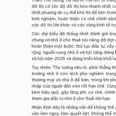
Theo Thủ tướng, Hà Nội là Thủ đô, là trung
đô thị có tốc độ đô thị hóa nhanh nhất c
nhất phương án cụ thể khả thi để làm trước
kinh nghiệm, hoàn thiện cơ chế chính sác
các đô thị lớn khác và các vùng kinh tế t
Các đại biểu đã thống nhất đánh giá tron
chung và nhà ở cho thuê nói riêng đã đạt
hoàn thiện một bước; thủ tục đầu tư, xâ
rộng; nguồn cung nhà ở xã hội tăng đáng k
xã hội năm 2025 và đang triển khai khối lư
Tuy nhiên, Thủ tướng nêu rõ, phải thẳng th
trường nhà ở còn lệch pha nghiêm trọn
thương mại và nhà ở để bán, trong khi ph
nhập của người dân còn rất hạn chế. Cùng
kém hiệu quả, gây lãng phí; cơ chế, chín
tham gia đầu tư nhà ở cho thuê dài hạn.
Nhận định đây là những vấn đề không thể 
vào làm ngay, làm quyết liệt, không thể tr