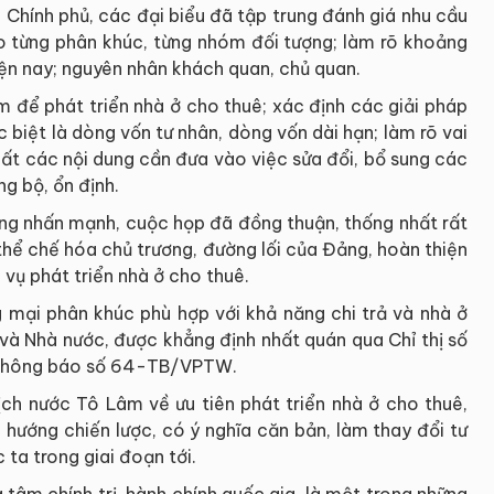
 Chính phủ, các đại biểu đã tập trung đánh giá nhu cầu
eo từng phân khúc, từng nhóm đối tượng; làm rõ khoảng
iện nay; nguyên nhân khách quan, chủ quan.
m để phát triển nhà ở cho thuê; xác định các giải pháp
 biệt là dòng vốn tư nhân, dòng vốn dài hạn; làm rõ vai
uất các nội dung cần đưa vào việc sửa đổi, bổ sung các
ng bộ, ổn định.
ng nhấn mạnh, cuộc họp đã đồng thuận, thống nhất rất
 thể chế hóa chủ trương, đường lối của Đảng, hoàn thiện
 vụ phát triển nhà ở cho thuê.
g mại phân khúc phù hợp với khả năng chi trả và nhà ở
và Nhà nước, được khẳng định nhất quán qua Chỉ thị số
 Thông báo số 64-TB/VPTW.
ịch nước Tô Lâm về ưu tiên phát triển nhà ở cho thuê,
 hướng chiến lược, có ý nghĩa căn bản, làm thay đổi tư
 ta trong giai đoạn tới.