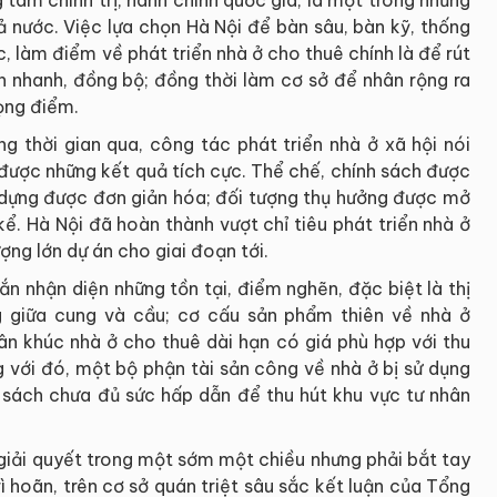
 tâm chính trị, hành chính quốc gia, là một trong những
ả nước. Việc lựa chọn Hà Nội để bàn sâu, bàn kỹ, thống
, làm điểm về phát triển nhà ở cho thuê chính là để rút
h nhanh, đồng bộ; đồng thời làm cơ sở để nhân rộng ra
rọng điểm.
g thời gian qua, công tác phát triển nhà ở xã hội nói
 được những kết quả tích cực. Thể chế, chính sách được
y dựng được đơn giản hóa; đối tượng thụ hưởng được mở
ể. Hà Nội đã hoàn thành vượt chỉ tiêu phát triển nhà ở
ợng lớn dự án cho giai đoạn tới.
ắn nhận diện những tồn tại, điểm nghẽn, đặc biệt là thị
g giữa cung và cầu; cơ cấu sản phẩm thiên về nhà ở
ân khúc nhà ở cho thuê dài hạn có giá phù hợp với thu
 với đó, một bộ phận tài sản công về nhà ở bị sử dụng
h sách chưa đủ sức hấp dẫn để thu hút khu vực tư nhân
giải quyết trong một sớm một chiều nhưng phải bắt tay
ì hoãn, trên cơ sở quán triệt sâu sắc kết luận của Tổng