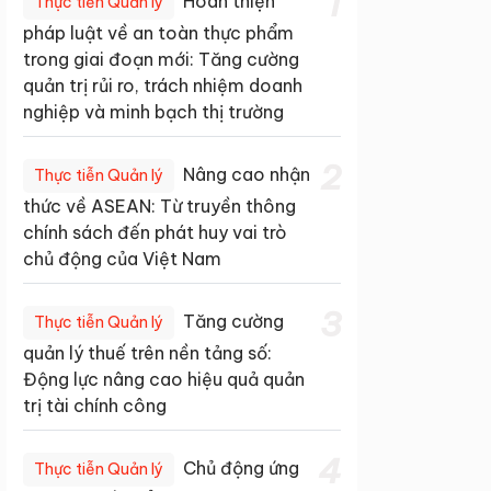
1
Hoàn thiện
Thực tiễn Quản lý
pháp luật về an toàn thực phẩm
trong giai đoạn mới: Tăng cường
quản trị rủi ro, trách nhiệm doanh
nghiệp và minh bạch thị trường
2
Nâng cao nhận
Thực tiễn Quản lý
thức về ASEAN: Từ truyền thông
chính sách đến phát huy vai trò
chủ động của Việt Nam
3
Tăng cường
Thực tiễn Quản lý
quản lý thuế trên nền tảng số:
Động lực nâng cao hiệu quả quản
trị tài chính công
4
Chủ động ứng
Thực tiễn Quản lý