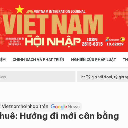
IỆM
CHÍNH SÁCH VÀ PHÁT TRIỂN
NGHIÊN CỨU PHÁP LUẬT
TH
HÓA XÃ HỘI
CHÍNH SÁCH
ews
Tỷ giá hối đoái, tỷ giá n
 TIỄN QUẢN LÝ
VIỆT NAM ĐIỂM ĐẾN
i Vietnamhoinhap trên
thuê: Hướng đi mới cân bằng