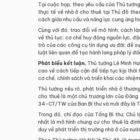
Tại cuộc họp, theo yêu cầu của Thủ tướng
thực tế về nhà ở cho thuê tại Thủ đô th
cách giữa nhu cầu và năng lực cung ứng h
Cùng với đó, trao đổi về mô hình, cách là
về thủ tục; cơ chế huy động nguồn lực, đặc
trò của các công cụ tín dụng ưu đãi; đề x
luật liên quan để tạo hành lang pháp lý đồ
Phát biểu kết luận,
Thủ tướng Lê Minh Hư
cao về cách tiếp cận để tiếp tục kịp thời
cơ chế, chính sách và triển khai các nhiệm
Thủ tướng nêu rõ, phát triển nhà ở thươn
cho thuê là một chủ trương lớn của Đảng 
34-CT/TW của Ban Bí thư và mới đây là
Trong đó, chỉ đạo của Tổng Bí thư, Chủ t
nhất là mô hình chung cư cho thuê là định
duy về phát triển thị trường nhà ở của nước