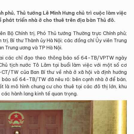
nh phủ, Thủ tướng Lê Minh Hưng chủ trì cuộc làm việc
 phát triển nhà ở cho thuê trên địa bàn Thủ đô.
ên Bộ Chính trị, Phó Thủ tướng Thường trực Chính phủ;
trị, Bí thư Thành ủy Hà Nội; các đồng chí Ủy viên Trung
n Trung ương và TP Hà Nội.
khai các chỉ đạo theo thông báo số 64-TB/VPTW ngày
Chủ tịch nước Tô Lâm tại buổi làm việc với một số cơ
34-CT/TW của Ban Bí thư về nhà ở xã hội và định hướng
ông báo số 64-TB/TW đã nêu rõ: bên cạnh nhà ở để bán,
ất là mô hình chung cư cho thuê tại các đô thị lớn, khu
 các hành lang kinh tế quan trọng.