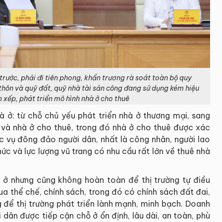
trước, phải đi tiên phong, khẩn trương rà soát toàn bộ quy
thôn và quỹ đất, quỹ nhà tài sản công đang sử dụng kém hiệu
 xếp, phát triển mô hình nhà ở cho thuê
à ở: từ chỗ chủ yếu phát triển nhà ở thương mại, sang
i và nhà ở cho thuê, trong đó nhà ở cho thuê được xác
ục vụ đông đảo người dân, nhất là công nhân, người lao
hức và lực lượng vũ trang có nhu cầu rất lớn về thuê nhà
 ở nhưng cũng không hoàn toàn để thị trường tự điều
qua thể chế, chính sách, trong đó có chính sách đất đai,
g để thị trường phát triển lành mạnh, minh bạch. Doanh
i dân được tiếp cận chỗ ở ổn định, lâu dài, an toàn, phù