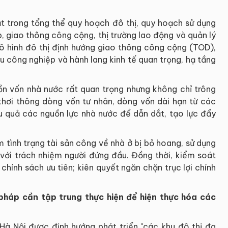
ặt trong tổng thể quy hoạch đô thị, quy hoạch sử dụng
, giao thông công cộng, thị trường lao động và quản lý
mô hình đô thị định hướng giao thông công cộng (TOD),
hu công nghiệp và hành lang kinh tế quan trọng, hạ tầng
ồn vốn nhà nước rất quan trọng nhưng không chỉ trông
hơi thông dòng vốn tư nhân, dòng vốn dài hạn từ các
ệu quả các nguồn lực nhà nước để dẫn dắt, tạo lực đẩy
ểm tình trạng tài sản công về nhà ở bị bỏ hoang, sử dụng
 với trách nhiệm người đứng đầu. Đồng thời, kiểm soát
hính sách ưu tiên; kiên quyết ngăn chặn trục lợi chính
pháp cần tập trung thực hiện để hiện thực hóa các
à Nội được định hướng phát triển "các khu đô thị đa