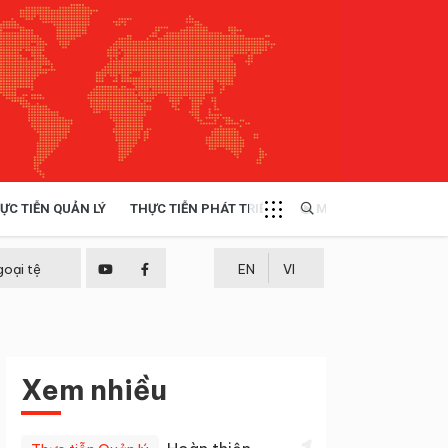
ỰC TIỄN QUẢN LÝ
THỰC TIỄN PHÁT TRIỂN
MULTIMEDIA
TÀI NGUYÊN - MÔI TRƯỜNG
goại tệ
EN
VI
THỰC TIỄN - KINH NGHIỆM
Xem nhiều