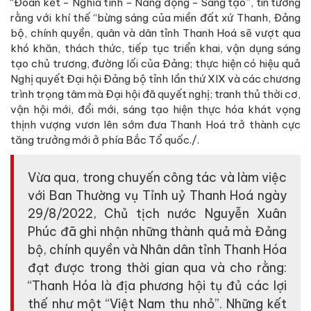
“Đoàn kết - Nghĩa tình - Năng động - Sáng tạo”, tin tưởng
rằng với khí thế “bừng sáng của miền đất xứ Thanh, Ðảng
bộ, chính quyền, quân và dân tỉnh Thanh Hoá sẽ vượt qua
khó khăn, thách thức, tiếp tục triển khai, vận dụng sáng
tạo chủ trương, đường lối của Đảng; thực hiện có hiệu quả
Nghị quyết Đại hội Đảng bộ tỉnh lần thứ XIX và các chương
trình trọng tâm mà Đại hội đã quyết nghị; tranh thủ thời cơ,
vận hội mới, đổi mới, sáng tạo hiện thực hóa khát vọng
thịnh vượng vươn lên sớm đưa Thanh Hoá trở thành cực
tăng trưởng mới ở phía Bắc Tổ quốc./.
Vừa qua, trong chuyến công tác và làm việc
với Ban Thường vụ Tỉnh uỷ Thanh Hoá ngày
29/8/2022, Chủ tịch nước Nguyễn Xuân
Phúc đã ghi nhận những thành quả mà Đảng
bộ, chính quyền và Nhân dân tỉnh Thanh Hóa
đạt được trong thời gian qua và cho rằng:
“Thanh Hóa là địa phương hội tụ đủ các lợi
thế như một “Việt Nam thu nhỏ”. Những kết