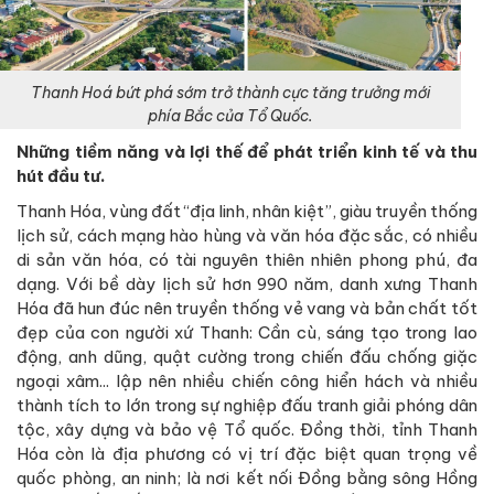
Thanh Hoá bứt phá sớm trở thành cực tăng trưởng mới
phía Bắc của Tổ Quốc.
Những tiềm năng và lợi thế để phát triển kinh tế và thu
hút đầu tư.
Thanh Hóa, vùng đất “địa linh, nhân kiệt”, giàu truyền thống
lịch sử, cách mạng hào hùng và văn hóa đặc sắc, có nhiều
di sản văn hóa, có tài nguyên thiên nhiên phong phú, đa
dạng. Với bề dày lịch sử hơn 990 năm, danh xưng Thanh
Hóa đã hun đúc nên truyền thống vẻ vang và bản chất tốt
đẹp của con người xứ Thanh: Cần cù, sáng tạo trong lao
động, anh dũng, quật cường trong chiến đấu chống giặc
ngoại xâm... lập nên nhiều chiến công hiển hách và nhiều
thành tích to lớn trong sự nghiệp đấu tranh giải phóng dân
tộc, xây dựng và bảo vệ Tổ quốc. Đồng thời, tỉnh Thanh
Hóa còn là địa phương có vị trí đặc biệt quan trọng về
quốc phòng, an ninh; là nơi kết nối Đồng bằng sông Hồng