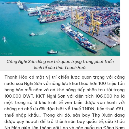
Cảng Nghi Sơn đóng vai trò quan trọng trong phát triển
kinh tế của tỉnh Thanh Hoá.
Thanh Hóa có một vị trí chiến lược quan trọng với cảng
nước sâu Nghi Sơn với năng lực khai thác hơn 100 triệu tấn
hàng hóa mỗi năm và có khả năng tiếp nhận tàu tải trọng
100.000 DWT. KKT Nghi Sơn với diện tích 106.000 ha là
một trong số 8 khu kinh tế ven biển được vận hành với
những cơ chế ưu đãi đặc biệt về thuế TNDN, tiền thuê đất,
thuế nhập khẩu... Trong khi đó, sân bay Thọ Xuân đang
được quy hoạch để trở thành sân bay quốc tế, cửa khẩu
Na Mèo giúp liên thông với Lào và các quốc gia Đông Nam