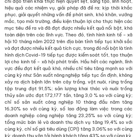
chỉ đạo triển khai thực hiện quyết liệt, sáng tạo, linh hoạt,
hiệu quả các nhiệm vụ, giải pháp đã đề ra; kịp thời khắc
phục, giải quyết những vấn đề phát sinh, khó khăn, vướng
mắc, tạo môi trường, điều kiện thuận lợi cho thực hiện các
mục tiêu đề ra và đã đạt được nhiều kết quả nổi bật, khá
toàn diện trên các lĩnh vực. Theo đó, tình hình kinh tế - xã
hội 10 tháng năm 2022 trên địa bàn tỉnh tiếp tục khởi sắc
và đạt được nhiều kết quả tích cực, trong đó nổi bật là tình
hình dịch Covid-19 tiếp tục được kiểm soát tốt, tạo thuận
lợi cho kinh tế - xã hội phát triển. Hầu hết các ngành, lĩnh
vực đều đạt kết quả khá, nhiều chỉ tiêu tăng mạnh so với
cùng kỳ như: Sản xuất nông nghiệp tiếp tục ổn định, không
xảy ra dịch bệnh lớn trên cây trồng, vật nuôi, rừng trồng
tập trung đạt 91,5%; sản lượng khai thác và nuôi trồng
thủy sản ước đạt 172,177 tấn, tăng 3,0 % so với cùng kỳ;
chỉ số sản xuất công nghiệp 10 tháng đầu năm tăng
16,30% so với cùng kỳ, số lao động làm việc trong các
doanh nghiệp công nghiệp tăng 23,25% so với cùng kỳ;
tổng mức bán lẻ và doanh thu dịch vụ tăng 19,4% so với
cùng kỳ, chỉ số giá tiêu dùng (CPI) tăng 3,06% so với cùng
kỳ; doanh thu vận tải hành khách tăng 43% so với cùng kỳ,