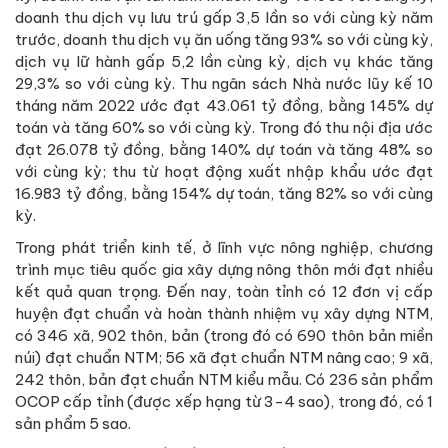
doanh thu dịch vụ lưu trú gấp 3,5 lần so với cùng kỳ năm
trước, doanh thu dịch vụ ăn uống tăng 93% so với cùng kỳ,
dịch vụ lữ hành gấp 5,2 lần cùng kỳ, dịch vụ khác tăng
29,3% so với cùng kỳ. Thu ngân sách Nhà nước lũy kế 10
tháng năm 2022 ước đạt 43.061 tỷ đồng, bằng 145% dự
toán và tăng 60% so với cùng kỳ. Trong đó thu nội địa ước
đạt 26.078 tỷ đồng, bằng 140% dự toán và tăng 48% so
với cùng kỳ; thu từ hoạt động xuất nhập khẩu ước đạt
16.983 tỷ đồng, bằng 154% dự toán, tăng 82% so với cùng
kỳ.
Trong phát triển kinh tế, ở lĩnh vực nông nghiệp, chương
trình mục tiêu quốc gia xây dựng nông thôn mới đạt nhiều
kết quả quan trọng. Đến nay, toàn tỉnh có 12 đơn vị cấp
huyện đạt chuẩn và hoàn thành nhiệm vụ xây dựng NTM,
có 346 xã, 902 thôn, bản (trong đó có 690 thôn bản miền
núi) đạt chuẩn NTM; 56 xã đạt chuẩn NTM nâng cao; 9 xã,
242 thôn, bản đạt chuẩn NTM kiểu mẫu. Có 236 sản phẩm
OCOP cấp tỉnh (được xếp hạng từ 3-4 sao), trong đó, có 1
sản phẩm 5 sao.