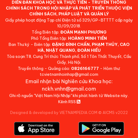
DIỄN ĐÀN KHOA HỌC VÀ THỰC TIỄN - TRUYỀN THÔNG
CHÍNH SÁCH TRONG HỘI NHẬP VÀ PHÁT TRIỂN THUỘC VIỆN
CHÍNH SÁCH, PHÁP LUẬT VÀ QUẢN LÝ
Giấy phép hoạt động Tạp chí Điện tử số 329/GP-BTTTT cấp ngày
10/09/2018.
Tổng Biên tập:
ĐOÀN MẠNH PHƯƠNG
Phó Tổng Biên tập:
HOÀNG MINH TIẾN
Ban Thư ký - Biên tập:
ĐẶNG ĐÌNH CHẤN, PHẠM THỦY, CAO
HÀ, NHẬT QUANG, ĐOÀN HIẾU
Tòa soạn:T8, Cung Trí thức Thành phố, Số 1 Tôn Thất Thuyết, Cầu
Giấy, Hà Nội.
Truyền thông - Quảng cáo:
0826166777
- Hòm thư:
tcvietnamhoinhap@gmail.com
Email nhận bài Nghiên cứu Khoa học:
nckh.vnhn@gmail.com
Ghi rõ nguồn "Việt Nam Hội Nhập" khi phát hành từ Website này.
Kênh RSS
Designed & developed by VIETNAMPEDIA.COM
©
AICMS v2022