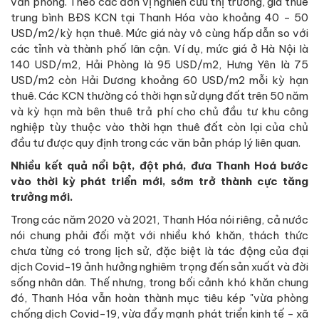
văn phòng. Theo các đơn vị nghiên cứu thị trường, giá thuê
trung bình BĐS KCN tại Thanh Hóa vào khoảng 40 - 50
USD/m2/kỳ hạn thuê. Mức giá này vô cùng hấp dẫn so với
các tỉnh và thành phố lân cận. Ví dụ, mức giá ở Hà Nội là
140 USD/m2, Hải Phòng là 95 USD/m2, Hưng Yên là 75
USD/m2 còn Hải Dương khoảng 60 USD/m2 mỗi kỳ hạn
thuê. Các KCN thường có thời hạn sử dụng đất trên 50 năm
và kỳ hạn mà bên thuê trả phí cho chủ đầu tư khu công
nghiệp tùy thuộc vào thời hạn thuê đất còn lại của chủ
đầu tư được quy định trong các văn bản pháp lý liên quan.
Nhiều kết quả nổi bật, đột phá, đưa Thanh Hoá bước
vào thời kỳ phát triển mới, sớm trở thành cực tăng
trưởng mới.
Trong các năm 2020 và 2021, Thanh Hóa nói riêng, cả nước
nói chung phải đối mặt với nhiều khó khăn, thách thức
chưa từng có trong lịch sử, đặc biệt là tác động của đại
dịch Covid-19 ảnh hưởng nghiêm trọng đến sản xuất và đời
sống nhân dân. Thế nhưng, trong bối cảnh khó khăn chung
đó, Thanh Hóa vẫn hoàn thành mục tiêu kép "vừa phòng
chống dịch Covid-19, vừa đẩy mạnh phát triển kinh tế - xã