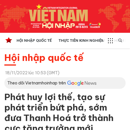
HỘI NHẬP QUỐC TẾ
THỰC TIỄN KINH NGHIỆM
CHÍNH SÁ
Hội nhập quốc tế
18/11/2022 lúc 10:53 (GMT)
Theo dõi Vietnamhoinhap trên
Phát huy lợi thế, tạo sự
phát triển bứt phá, sớm
đưa Thanh Hoá trở thành
cực tăng trưởng mới