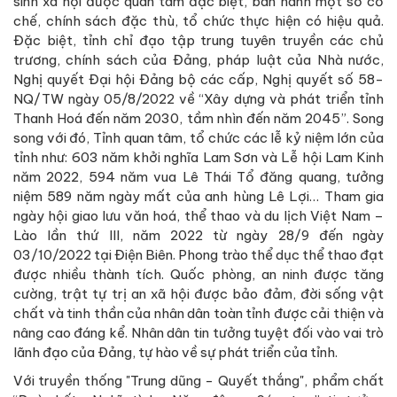
sinh xã hội được quan tâm đặc biệt, ban hành một số cơ
chế, chính sách đặc thù, tổ chức thực hiện có hiệu quả.
Đặc biệt, tỉnh chỉ đạo tập trung tuyên truyền các chủ
trương, chính sách của Đảng, pháp luật của Nhà nước,
Nghị quyết Đại hội Đảng bộ các cấp, Nghị quyết số 58-
NQ/TW ngày 05/8/2022 về “Xây dựng và phát triển tỉnh
Thanh Hoá đến năm 2030, tầm nhìn đến năm 2045”. Song
song với đó, Tỉnh quan tâm, tổ chức các lễ kỷ niệm lớn của
tỉnh như: 603 năm khởi nghĩa Lam Sơn và Lễ hội Lam Kinh
năm 2022, 594 năm vua Lê Thái Tổ đăng quang, tưởng
niệm 589 năm ngày mất của anh hùng Lê Lợi… Tham gia
ngày hội giao lưu văn hoá, thể thao và du lịch Việt Nam –
Lào lần thứ III, năm 2022 từ ngày 28/9 đến ngày
03/10/2022 tại Điện Biên. Phong trào thể dục thể thao đạt
được nhiều thành tích. Quốc phòng, an ninh được tăng
cường, trật tự trị an xã hội được bảo đảm, đời sống vật
chất và tinh thần của nhân dân toàn tỉnh được cải thiện và
nâng cao đáng kể. Nhân dân tin tưởng tuyệt đối vào vai trò
lãnh đạo của Ðảng, tự hào về sự phát triển của tỉnh.
Với truyền thống "Trung dũng - Quyết thắng", phẩm chất