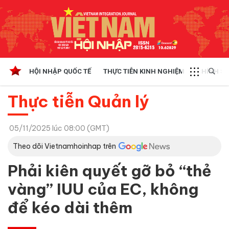
HỘI NHẬP QUỐC TẾ
THỰC TIỄN KINH NGHIỆM
CHÍNH SÁ
Thực tiễn Quản lý
05/11/2025 lúc 08:00 (GMT)
Theo dõi Vietnamhoinhap trên
Phải kiên quyết gỡ bỏ “thẻ
vàng” IUU của EC, không
để kéo dài thêm