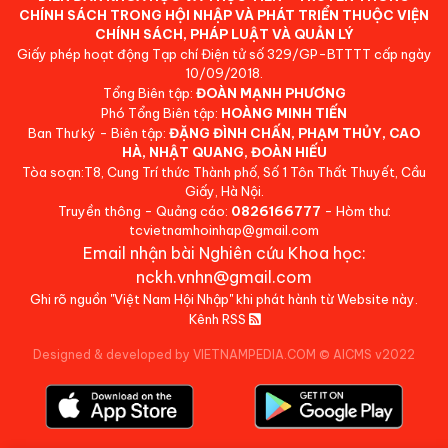
CHÍNH SÁCH TRONG HỘI NHẬP VÀ PHÁT TRIỂN THUỘC VIỆN
CHÍNH SÁCH, PHÁP LUẬT VÀ QUẢN LÝ
Giấy phép hoạt động Tạp chí Điện tử số 329/GP-BTTTT cấp ngày
10/09/2018.
Tổng Biên tập:
ĐOÀN MẠNH PHƯƠNG
Phó Tổng Biên tập:
HOÀNG MINH TIẾN
Ban Thư ký - Biên tập:
ĐẶNG ĐÌNH CHẤN, PHẠM THỦY, CAO
HÀ, NHẬT QUANG, ĐOÀN HIẾU
Tòa soạn:T8, Cung Trí thức Thành phố, Số 1 Tôn Thất Thuyết, Cầu
Giấy, Hà Nội.
Truyền thông - Quảng cáo:
0826166777
- Hòm thư:
tcvietnamhoinhap@gmail.com
Email nhận bài Nghiên cứu Khoa học:
nckh.vnhn@gmail.com
Ghi rõ nguồn "Việt Nam Hội Nhập" khi phát hành từ Website này.
Kênh RSS
Designed & developed by VIETNAMPEDIA.COM
©
AICMS v2022