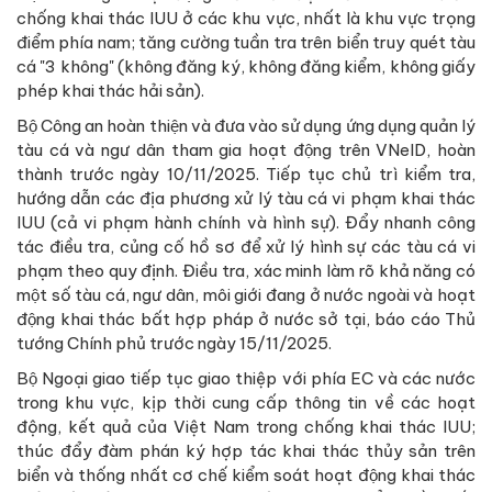
chống khai thác IUU ở các khu vực, nhất là khu vực trọng
điểm phía nam; tăng cường tuần tra trên biển truy quét tàu
cá "3 không" (không đăng ký, không đăng kiểm, không giấy
phép khai thác hải sản).
Bộ Công an hoàn thiện và đưa vào sử dụng ứng dụng quản lý
tàu cá và ngư dân tham gia hoạt động trên VNeID, hoàn
thành trước ngày 10/11/2025. Tiếp tục chủ trì kiểm tra,
hướng dẫn các địa phương xử lý tàu cá vi phạm khai thác
IUU (cả vi phạm hành chính và hình sự). Đẩy nhanh công
tác điều tra, củng cố hồ sơ để xử lý hình sự các tàu cá vi
phạm theo quy định. Điều tra, xác minh làm rõ khả năng có
một số tàu cá, ngư dân, môi giới đang ở nước ngoài và hoạt
động khai thác bất hợp pháp ở nước sở tại, báo cáo Thủ
tướng Chính phủ trước ngày 15/11/2025.
Bộ Ngoại giao tiếp tục giao thiệp với phía EC và các nước
trong khu vực, kịp thời cung cấp thông tin về các hoạt
động, kết quả của Việt Nam trong chống khai thác IUU;
thúc đẩy đàm phán ký hợp tác khai thác thủy sản trên
biển và thống nhất cơ chế kiểm soát hoạt động khai thác