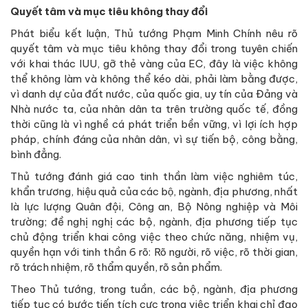
Quyết tâm và mục tiêu không thay đổi
Phát biểu kết luận, Thủ tướng Phạm Minh Chính nêu rõ
quyết tâm và mục tiêu không thay đổi trong tuyên chiến
với khai thác IUU, gỡ thẻ vàng của EC, đây là việc không
thể không làm và không thể kéo dài, phải làm bằng được,
vì danh dự của đất nước, của quốc gia, uy tín của Đảng và
Nhà nước ta, của nhân dân ta trên trường quốc tế, đồng
thời cũng là vì nghề cá phát triển bền vững, vì lợi ích hợp
pháp, chính đáng của nhân dân, vì sự tiến bộ, công bằng,
bình đẳng.
Thủ tướng đánh giá cao tinh thần làm việc nghiêm túc,
khẩn trương, hiệu quả của các bộ, ngành, địa phương, nhất
là lực lượng Quân đội, Công an, Bộ Nông nghiệp và Môi
trường; đề nghị nghị các bộ, ngành, địa phương tiếp tục
chủ động triển khai công việc theo chức năng, nhiệm vụ,
quyền hạn với tinh thần 6 rõ: Rõ người, rõ việc, rõ thời gian,
rõ trách nhiệm, rõ thẩm quyền, rõ sản phẩm.
Theo Thủ tướng, trong tuần, các bộ, ngành, địa phương
tiếp tục có bước tiến tích cực trong việc triển khai chỉ đạo