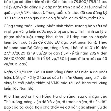
tiếp tục có tiến triển rõ rệt. Cả nước có 79.800/79.941 tàu
cá (99,8%) đã đăng ký, cập nhật trên cơ sở dữ liệu nghề cá
quốc gia (VNFishbase). Trong tuần cả nước đã xóa đăng ký
370 tàu cá theo quy định do giải bản, chìm đắm, mất tích.
Cũng trong tuần, không phát sinh thêm trường hợp tàu cá
vi phạm vùng biển nước ngoài bị xử phạt. Tình hình xử lý vi
phạm pháp luật trong khai thác IUU tiếp tục có chuyển
biến tích cực (vấn đề được EC đặc biệt quan tâm). Theo
báo cáo của Bộ Công an, tổng số vụ khởi tố từ 01/10 đến
27/10/2025 là 19 vụ/29 bị can (lũy kế từ năm 2024 đến
26/10/2025 đã khởi tố 84 vụ/130 bị can; đưa ra xét xử 43
vụ/88 bị cáo).
Ngày 2/11/2025, Bộ Tư lệnh Vùng Cảnh sát biển 4 đã phát
hiện, bắt giữ, xử lý 2 tàu cá của tỉnh An Giang tàng trữ, vận
chuyển trái phép thiết bị VMS của tàu cá khác tại vùng
biển Tây Nam Bộ.
Phó Thủ tướng Trần Hồng Hà cho rằng, sau chỉ đạo của
Thủ tướng, công việc đã "rõ việc, rõ trách nhiệm, rõ tiến độ".
Báo cáo tại cuộc họp cho thấy về cơ bản các nhiệm vụ đã