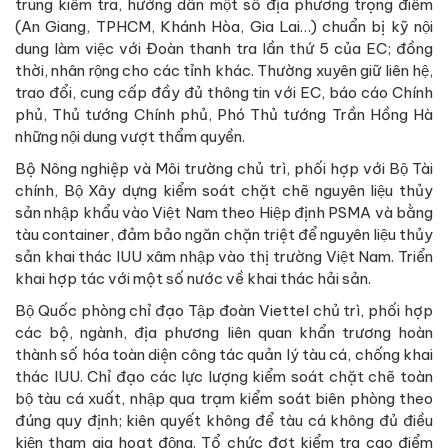
trung kiểm tra, hướng dẫn một số địa phương trọng điểm
(An Giang, TPHCM, Khánh Hòa, Gia Lai…) chuẩn bị kỹ nội
dung làm việc với Đoàn thanh tra lần thứ 5 của EC; đồng
thời, nhân rộng cho các tỉnh khác. Thường xuyên giữ liên hệ,
trao đổi, cung cấp đầy đủ thông tin với EC, báo cáo Chính
phủ, Thủ tướng Chính phủ, Phó Thủ tướng Trần Hồng Hà
những nội dung vượt thẩm quyền.
Bộ Nông nghiệp và Môi trường chủ trì, phối hợp với Bộ Tài
chính, Bộ Xây dựng kiểm soát chặt chẽ nguyên liệu thủy
sản nhập khẩu vào Việt Nam theo Hiệp định PSMA và bằng
tàu container, đảm bảo ngăn chặn triệt để nguyên liệu thủy
sản khai thác IUU xâm nhập vào thị trường Việt Nam. Triển
khai hợp tác với một số nước về khai thác hải sản.
Bộ Quốc phòng chỉ đạo Tập đoàn Viettel chủ trì, phối hợp
các bộ, ngành, địa phương liên quan khẩn trương hoàn
thành số hóa toàn diện công tác quản lý tàu cá, chống khai
thác IUU. Chỉ đạo các lực lượng kiểm soát chặt chẽ toàn
bộ tàu cá xuất, nhập qua trạm kiểm soát biên phòng theo
đúng quy định; kiên quyết không để tàu cá không đủ điều
kiện tham gia hoạt động. Tổ chức đợt kiểm tra cao điểm