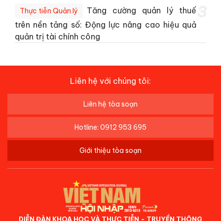
3
Tăng cường quản lý thuế
Thực tiễn Quản lý
trên nền tảng số: Động lực nâng cao hiệu quả
quản trị tài chính công
Liên hệ với chúng tôi:
Liên hệ tòa soạn
Hotline: 0912 953 695
Giới thiệu tòa soạn
DIỄN ĐÀN KHOA HỌC VÀ THỰC TIỄN - TRUYỀN THÔNG