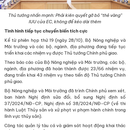
Thủ tướng nhấn mạnh: Phải kiên quyết gỡ bỏ “thẻ vàng”
IUU của EC, không để kéo dài thêm
Tình hình tiếp tục chuyển biến tích cực
Kể từ phiên họp thứ 19 (ngày 28/10), Bộ Nông nghiệp và
Môi trường và các bộ, ngành, địa phương đang tiếp tục
triển khai các nhiệm vụ được Thủ tướng Chính phủ giao.
Theo báo cáo của Bộ Nông nghiệp và Môi trường, các bộ,
ngành, địa phương đã hoàn thành được 23/66 nhiệm vụ,
đang triển khai 43 nhiệm vụ theo tiến độ Thủ tướng Chính
phủ giao.
Bộ Nông nghiệp và Môi trường đã trình Chính phủ xem xét,
ban hành Nghị định sửa đổi, bổ sung Nghị định số
37/2024/NĐ-CP, Nghị định số 38/2024/NĐ-CP (về thi
hành Luật Thủy sản và xử phạt vi phạm hành chính trong
lĩnh vực thủy sản).
Công tác quản lý tàu cá và giám sát hoạt động khai thác