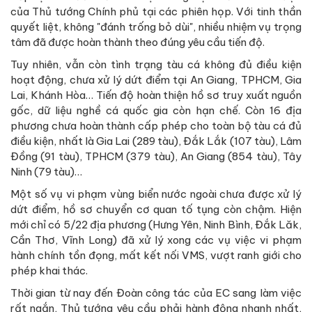
của Thủ tướng Chính phủ tại các phiên họp. Với tinh thần
quyết liệt, không "đánh trống bỏ dùi", nhiều nhiệm vụ trọng
tâm đã được hoàn thành theo đúng yêu cầu tiến độ.
Tuy nhiên, vẫn còn tình trạng tàu cá không đủ điều kiện
hoạt động, chưa xử lý dứt điểm tại An Giang, TPHCM, Gia
Lai, Khánh Hòa… Tiến độ hoàn thiện hồ sơ truy xuất nguồn
gốc, dữ liệu nghề cá quốc gia còn hạn chế. Còn 16 địa
phương chưa hoàn thành cấp phép cho toàn bộ tàu cá đủ
điều kiện, nhất là Gia Lai (289 tàu), Đắk Lắk (107 tàu), Lâm
Đồng (91 tàu), TPHCM (379 tàu), An Giang (854 tàu), Tây
Ninh (79 tàu)…
Một số vụ vi phạm vùng biển nước ngoài chưa được xử lý
dứt điểm, hồ sơ chuyển cơ quan tố tụng còn chậm. Hiện
mới chỉ có 5/22 địa phương (Hưng Yên, Ninh Bình, Đắk Lăk,
Cần Thơ, Vĩnh Long) đã xử lý xong các vụ việc vi phạm
hành chính tồn đọng, mất kết nối VMS, vượt ranh giới cho
phép khai thác.
Thời gian từ nay đến Đoàn công tác của EC sang làm việc
rất ngắn, Thủ tướng yêu cầu phải hành động nhanh nhất,