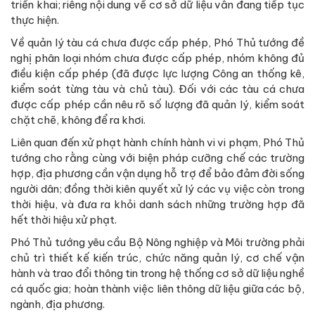
triển khai; riêng nội dung về cơ sở dữ liệu vẫn đang tiếp tục
thực hiện.
Về quản lý tàu cá chưa được cấp phép, Phó Thủ tướng đề
nghị phân loại nhóm chưa được cấp phép, nhóm không đủ
điều kiện cấp phép (đã được lực lượng Công an thống kê,
kiểm soát từng tàu và chủ tàu). Đối với các tàu cá chưa
được cấp phép cần nêu rõ số lượng đã quản lý, kiểm soát
chặt chẽ, không để ra khơi.
Liên quan đến xử phạt hành chính hành vi vi phạm, Phó Thủ
tướng cho rằng cùng với biện pháp cưỡng chế các trường
hợp, địa phương cần vận dụng hỗ trợ để bảo đảm đời sống
người dân; đồng thời kiên quyết xử lý các vụ việc còn trong
thời hiệu, và đưa ra khỏi danh sách những trường hợp đã
hết thời hiệu xử phạt.
Phó Thủ tướng yêu cầu Bộ Nông nghiệp và Môi trường phải
chủ trì thiết kế kiến trúc, chức năng quản lý, cơ chế vận
hành và trao đổi thông tin trong hệ thống cơ sở dữ liệu nghề
cá quốc gia; hoàn thành việc liên thông dữ liệu giữa các bộ,
ngành, địa phương.