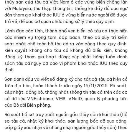
thủy sản của tàu cá Việt Nam ở các vùng biển chồng lấn
với Malaysia; thu thập thông tin, thống kê đầy đủ các ngư
dân tham gia khai thác IUU ở vùng biển nước ngoài đã được
trả về, để các cơ quan chức năng xử lý theo quy định.
Lãnh đạo các tỉnh, thành phố ven biển, có tàu cá thực hiện
các nhiệm vụ trọng tâm, cấp bách, theo đó duy trì kiểm
soát chặt chẽ toàn bộ tàu cá ra vào cảng theo quy định;
kiên quyết không cho tàu cá không đủ điều kiện, không
đăng ký tham gia hoạt động; cập nhật hằng tuần danh
sách tàu cá nguy cơ cao vi phạm khai thác IUU theo quy
định.
Sơn đánh dấu và viết số đăng ký cho tất cả tàu cá hiện có
trên địa bàn, hoàn thành trước ngày 15/11/2025. Rà soát,
cập nhật, đồng bộ, thống nhất thông tin tàu cá trên các cơ
sở dữ liệu VNFishbase, VMS, VNeID, quản lý phương tiện
của Bộ đội Biên phòng.
Rà soát hồ sơ truy xuất nguồn gốc thủy sản khai thác (hồ
sơ tàu cá, nhật ký khai thác, sản lượng bốc dỡ qua cảng,
cấp giấy xác nhận và chứng nhận nguồn gốc thủy sản) theo