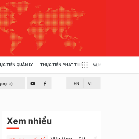
ỰC TIỄN QUẢN LÝ
THỰC TIỄN PHÁT TRIỂN
MULTIMEDIA
TÀI NGUYÊN - MÔI TRƯỜNG
goại tệ
EN
VI
THỰC TIỄN - KINH NGHIỆM
Xem nhiều