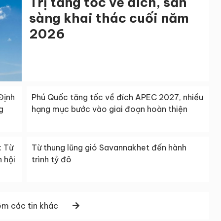
Trị tăng tốc về đích, sẵn
sàng khai thác cuối năm
2026
Định
Phú Quốc tăng tốc về đích APEC 2027, nhiều
g
hạng mục bước vào giai đoạn hoàn thiện
: Từ
Từ thung lũng gió Savannakhet đến hành
 hội
trình tỷ đô
m các tin khác