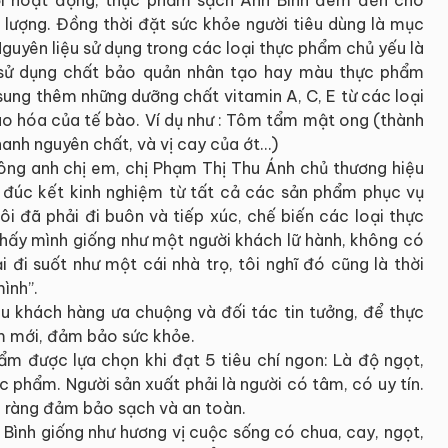
 lượng. Đồng thời đặt sức khỏe người tiêu dùng là mục
guyên liệu sử dụng trong các loại thực phẩm chủ yếu là
 sử dụng chất bảo quản nhân tạo hay màu thực phẩm
 sung thêm những dưỡng chất vitamin A, C, E từ các loại
ão hóa của tế bào. Ví dụ như : Tôm tẩm mật ong (thành
anh nguyên chất, và vị cay của ớt…)
 đông anh chị em, chị Phạm Thị Thu Ánh chủ thương hiệu
 đúc kết kinh nghiệm từ tất cả các sản phẩm phục vụ
tôi đã phải đi buôn và tiếp xúc, chế biến các loại thực
thấy mình giống như một người khách lữ hành, không có
i đi suốt như một cái nhà trọ, tôi nghĩ đó cũng là thời
ình”.
u khách hàng ưa chuộng và đối tác tin tưởng, để thực
m mới, đảm bảo sức khỏe.
m được lựa chọn khi đạt 5 tiêu chí ngon: Là độ ngọt,
 phẩm. Người sản xuất phải là người có tâm, có uy tín.
rõ ràng đảm bảo sạch và an toàn.
Bình giống như hương vị cuộc sống có chua, cay, ngọt,