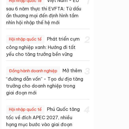
1
Việt Nam - EU
Hội nhập quốc tế
sau 6 năm thực thi EVFTA: Từ dấu
ấn thương mại đến định hình tầm
nhìn hội nhập thế hệ mới
2
Phát triển cụm
Hội nhập quốc tế
công nghiệp xanh: Hướng đi tất
yếu cho tăng trưởng bền vững
3
Mở thêm
Đồng hành doanh nghiệp
“đường dẫn vốn” - Tạo dư địa tăng
trưởng cho doanh nghiệp trong
giai đoạn mới
4
Phú Quốc tăng
Hội nhập quốc tế
tốc về đích APEC 2027, nhiều
hạng mục bước vào giai đoạn