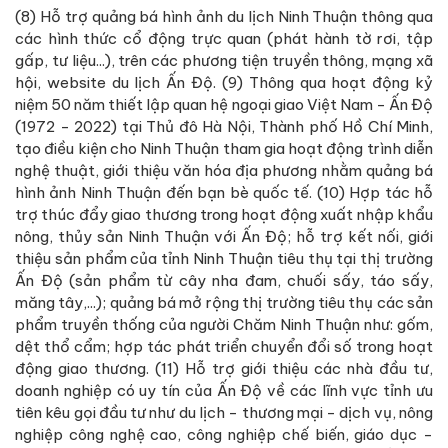
(8) Hỗ trợ quảng bá hình ảnh du lịch Ninh Thuận thông qua
các hình thức cổ động trực quan (phát hành tờ rơi, tập
gấp, tư liệu...), trên các phương tiện truyền thông, mạng xã
hội, website du lịch Ấn Độ. (9) Thông qua hoạt động kỷ
niệm 50 năm thiết lập quan hệ ngoại giao Việt Nam - Ấn Độ
(1972 - 2022) tại Thủ đô Hà Nội, Thành phố Hồ Chí Minh,
tạo điều kiện cho Ninh Thuận tham gia hoạt động trình diễn
nghệ thuật, giới thiệu văn hóa địa phương nhằm quảng bá
hình ảnh Ninh Thuận đến bạn bè quốc tế. (10) Hợp tác hỗ
trợ thúc đẩy giao thương trong hoạt động xuất nhập khẩu
nông, thủy sản Ninh Thuận với Ấn Độ; hỗ trợ kết nối, giới
thiệu sản phẩm của tỉnh Ninh Thuận tiêu thụ tại thị trường
Ấn Độ (sản phẩm từ cây nha đam, chuối sấy, táo sấy,
măng tây,...); quảng bá mở rộng thị trường tiêu thụ các sản
phẩm truyền thống của người Chăm Ninh Thuận như: gốm,
dệt thổ cẩm; hợp tác phát triển chuyển đổi số trong hoạt
động giao thương. (11) Hỗ trợ giới thiệu các nhà đầu tư,
doanh nghiệp có uy tín của Ấn Độ về các lĩnh vực tỉnh ưu
tiên kêu gọi đầu tư như du lịch - thương mại - dịch vụ, nông
nghiệp công nghệ cao, công nghiệp chế biến, giáo dục -