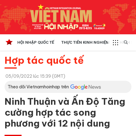
HỘI NHẬP QUỐC TẾ
THỰC TIỄN KINH NGHIỆM
CHÍNH SÁ
Hợp tác quốc tế
05/09/2022 lúc 15:39 (GMT)
Theo dõi Vietnamhoinhap trên
Ninh Thuận và Ấn Độ Tăng
cường hợp tác song
phương với 12 nội dung