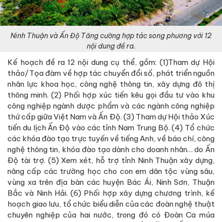
Ninh Thuận và Ấn Độ Tăng cường hợp tác song phương với 12
nội dung đề ra.
Kế hoạch đề ra 12 nội dung cụ thể, gồm: (1)Tham dự Hội
thảo/Tọa đàm về hợp tác chuyển đổi số, phát triển nguồn
nhân lực khoa học, công nghệ thông tin, xây dựng đô thị
thông minh. (2) Phối hợp xúc tiến kêu gọi đầu tư vào khu
công nghiệp ngành dược phẩm và các ngành công nghiệp
thứ cấp giữa Việt Nam và Ấn Độ. (3) Tham dự Hội thảo Xúc
tiến du lịch Ấn Độ vào các tỉnh Nam Trung Bộ. (4) Tổ chức
các khóa đào tạo trực tuyến về tiếng Anh, về báo chí, công
nghệ thông tin, khóa đào tạo dành cho doanh nhân… do Ấn
Độ tài trợ. (5) Xem xét, hỗ trợ tỉnh Ninh Thuận xây dựng,
nâng cấp các trường học cho con em dân tộc vùng sâu,
vùng xa trên địa bàn các huyện Bác Ái, Ninh Sơn, Thuận
Bắc và Ninh Hải. (6) Phối hợp xây dựng chương trình, kế
hoạch giao lưu, tổ chức biểu diễn của các đoàn nghệ thuật
chuyên nghiệp của hai nước, trong đó có Đoàn Ca múa