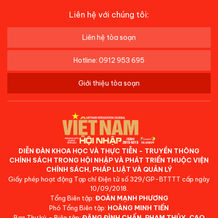
Liên hệ với chúng tôi:
Liên hệ tòa soạn
Hotline: 0912 953 695
Giới thiệu tòa soạn
DIỄN ĐÀN KHOA HỌC VÀ THỰC TIỄN - TRUYỀN THÔNG
CHÍNH SÁCH TRONG HỘI NHẬP VÀ PHÁT TRIỂN THUỘC VIỆN
CHÍNH SÁCH, PHÁP LUẬT VÀ QUẢN LÝ
Giấy phép hoạt động Tạp chí Điện tử số 329/GP-BTTTT cấp ngày
10/09/2018.
Tổng Biên tập:
ĐOÀN MẠNH PHƯƠNG
Phó Tổng Biên tập:
HOÀNG MINH TIẾN
Ban Thư ký - Biên tập:
ĐẶNG ĐÌNH CHẤN, PHẠM THỦY, CAO