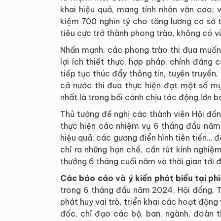
khai hiệu quả, mang tính nhân văn cao; vi
kiệm 700 nghìn tỷ cho tăng lương cơ sở
tiêu cực trở thành phong trào, không có 
Nhấn mạnh, các phong trào thi đua muốn "
lợi ích thiết thực, hợp pháp, chính đáng
tiếp tục thúc đẩy thông tin, tuyên truyền,
cả nước thi đua thực hiện đạt một số mụ
nhất là trong bối cảnh chịu tác động lớn b
Thủ tướng đề nghị các thành viên Hội đồn
thực hiện các nhiệm vụ 6 tháng đầu năm,
hiệu quả; các gương điển hình tiên tiến… đ
chỉ ra những hạn chế, cần rút kinh nghiệ
thưởng 6 tháng cuối năm và thời gian tới đ
Các báo cáo và ý kiến phát biểu tại ph
trong 6 tháng đầu năm 2024, Hội đồng, 
phát huy vai trò, triển khai các hoạt động
đốc, chỉ đạo các bộ, ban, ngành, đoàn 