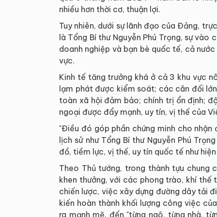
nhiều hơn thời cơ, thuận lợi.
Tuy nhiên, dưới sự lãnh đạo của Đảng, trực 
là Tổng Bí thư Nguyễn Phú Trọng, sự vào c
doanh nghiệp và bạn bè quốc tế, cả nước 
vực.
Kinh tế tăng trưởng khá ở cả 3 khu vực nô
lạm phát được kiểm soát; các cân đối lớn
toàn xã hội đảm bảo; chính trị ổn định; đ
ngoại được đẩy mạnh, uy tín, vị thế của V
"Điều đó góp phần chứng minh cho nhận đ
lịch sử như Tổng Bí thư Nguyễn Phú Trọn
đồ, tiềm lực, vị thế, uy tín quốc tế như hiện
Theo Thủ tướng, trong thành tựu chung 
khen thưởng, với các phong trào, khí thế t
chiến lược, việc xây dựng đường dây tải 
kiến hoàn thành khối lượng công việc củ
ra mạnh mẽ, đến "từng ngõ, từng nhà, từ