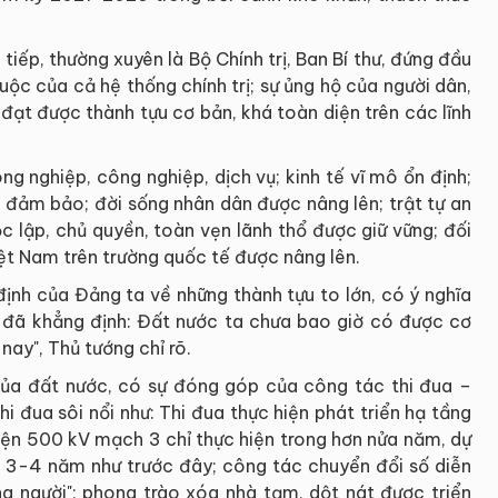
tiếp, thường xuyên là Bộ Chính trị, Ban Bí thư, đứng đầu
uộc của cả hệ thống chính trị; sự ủng hộ của người dân,
đạt được thành tựu cơ bản, khá toàn diện trên các lĩnh
ng nghiệp, công nghiệp, dịch vụ; kinh tế vĩ mô ổn định;
 đảm bảo; đời sống nhân dân được nâng lên; trật tự an
ộc lập, chủ quyền, toàn vẹn lãnh thổ được giữ vững; đối
iệt Nam trên trường quốc tế được nâng lên.
ịnh của Đảng ta về những thành tựu to lớn, có ý nghĩa
g đã khẳng định: Đất nước ta chưa bao giờ có được cơ
 nay", Thủ tướng chỉ rõ.
của đất nước, có sự đóng góp của công tác thi đua –
hi đua sôi nổi như: Thi đua thực hiện phát triển hạ tầng
điện 500 kV mạch 3 chỉ thực hiện trong hơn nửa năm, dự
a 3-4 năm như trước đây; công tác chuyển đổi số diễn
ng người"; phong trào xóa nhà tạm, dột nát được triển