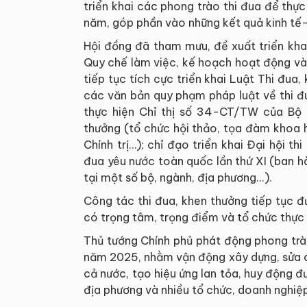
triển khai các phong trào thi đua để thực
năm, góp phần vào những kết quả kinh tế-x
Hội đồng đã tham mưu, đề xuất triển kha
Quy chế làm việc, kế hoạch hoạt động và 
tiếp tục tích cực triển khai Luật Thi đu
các văn bản quy phạm pháp luật về thi đ
thực hiện Chỉ thị số 34-CT/TW của Bộ C
thưởng (tổ chức hội thảo, tọa đàm khoa 
Chính trị…); chỉ đạo triển khai Đại hội th
đua yêu nước toàn quốc lần thứ XI (ban h
tại một số bộ, ngành, địa phương...).
Công tác thi đua, khen thưởng tiếp tục 
có trọng tâm, trọng điểm và tổ chức thực 
Thủ tướng Chính phủ phát động phong trà
năm 2025, nhằm vận động xây dựng, sửa c
cả nước, tạo hiệu ứng lan tỏa, huy động đ
địa phương và nhiều tổ chức, doanh nghiệp