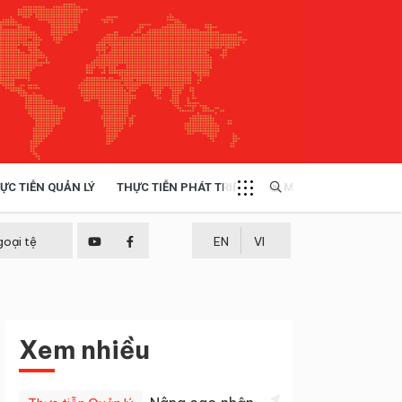
ỰC TIỄN QUẢN LÝ
THỰC TIỄN PHÁT TRIỂN
MULTIMEDIA
TÀI NGUYÊN - MÔI TRƯỜNG
goại tệ
EN
VI
THỰC TIỄN - KINH NGHIỆM
Xem nhiều