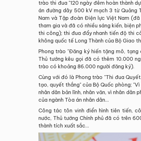
trào thi đua "120 ngày đêm hoàn thành dự
án đường dây 500 kV mạch 3 từ Quảng T
Nam và Tập đoàn Điện lực Việt Nam (đã t
tham gia và đã có nhiều sáng kiến, biện p
thi công); thi đua đẩy nhanh tiến độ thi
không quốc tế Long Thành của Bộ Giao th
Phong trào "Đăng ký hiến tặng mô, tạng 
Thủ tướng kêu gọi đã có thêm 10.000 ng
trào có khoảng 86.000 người đăng ký).
Cùng với đó là Phong trào "Thi đua Quyết
tạo, quyết thắng" của Bộ Quốc phòng; "Vì
nhân dân bản lĩnh, nhân văn, vì nhân dân p
của ngành Tòa án nhân dân...
Công tác tôn vinh điển hình tiên tiến, c
nước, Thủ tướng Chính phủ đã có trên 60
thành tích xuất sắc...