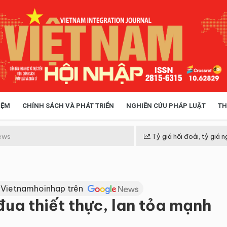
IỆM
CHÍNH SÁCH VÀ PHÁT TRIỂN
NGHIÊN CỨU PHÁP LUẬT
TH
HÓA XÃ HỘI
CHÍNH SÁCH
ews
Tỷ giá hối đoái, tỷ giá n
 TIỄN QUẢN LÝ
VIỆT NAM ĐIỂM ĐẾN
 Vietnamhoinhap trên
đua thiết thực, lan tỏa mạnh