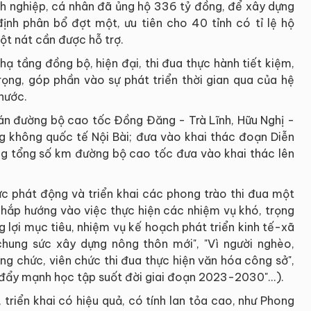
nh nghiệp, cá nhân đã ủng hộ 336 tỷ đồng, để xây dựng
nh phân bổ đợt một, ưu tiên cho 40 tỉnh có tỉ lệ hộ
ột nát cần được hỗ trợ.
ạ tầng đồng bộ, hiện đại, thi đua thực hành tiết kiệm,
rọng, góp phần vào sự phát triển thời gian qua của hệ
nước.
án đường bộ cao tốc Đồng Đăng - Trà Lĩnh, Hữu Nghị -
 không quốc tế Nội Bài; đưa vào khai thác đoạn Diễn
g tổng số km đường bộ cao tốc đưa vào khai thác lên
ức phát động và triển khai các phong trào thi đua một
 khắp hướng vào việc thực hiện các nhiệm vụ khó, trọng
 lợi mục tiêu, nhiệm vụ kế hoạch phát triển kinh tế-xã
hung sức xây dựng nông thôn mới", "Vì người nghèo,
ông chức, viên chức thi đua thực hiện văn hóa công sở",
 đẩy mạnh học tập suốt đời giai đoạn 2023-2030"...).
triển khai có hiệu quả, có tính lan tỏa cao, như Phong