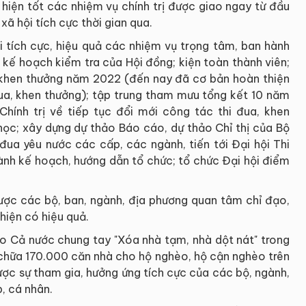
 hiện tốt các nhiệm vụ chính trị được giao ngay từ đầu
ã hội tích cực thời gian qua.
i tích cực, hiệu quả các nhiệm vụ trọng tâm, ban hành
kế hoạch kiểm tra của Hội đồng; kiện toàn thành viên;
a, khen thưởng năm 2022 (đến nay đã cơ bản hoàn thiện
ua, khen thưởng); tập trung tham mưu tổng kết 10 năm
hính trị về tiếp tục đổi mới công tác thi đua, khen
học; xây dựng dự thảo Báo cáo, dự thảo Chỉ thị của Bộ
i đua yêu nước các cấp, các ngành, tiến tới Đại hội Thi
ành kế hoạch, hướng dẫn tổ chức; tổ chức Đại hội điểm
được các bộ, ban, ngành, địa phương quan tâm chỉ đạo,
hiện có hiệu quả.
o Cả nước chung tay "Xóa nhà tạm, nhà dột nát" trong
hữa 170.000 căn nhà cho hộ nghèo, hộ cận nghèo trên
ược sự tham gia, hưởng ứng tích cực của các bộ, ngành,
, cá nhân.