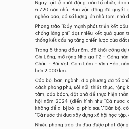
Ngay tại Lễ phát động, các tổ chức, doa
6.720 căn nhà. Ban vận động đã quyết đị
nghèo cao, có số lượng lớn nhà tạm, nhà d
Phong trào "Đẩy mạnh phát triển kết cấu h
chống lãng phí" đạt nhiều kết quả quan t
thống kết cấu hạ tầng chiến lược của đất 
Trong 6 tháng đầu năm, đã khởi công dự 
Chi Lăng, mở rộng Nhà ga T2 - Cảng hàng
Châu - Bãi Vọt, Cam Lâm - Vĩnh Hảo, nân
hơn 2.000 km.
Các bộ, ban, ngành, địa phương đã tổ ch
cách phong phú, sôi nổi, thiết thực, rộng
tâm, cấp bách, đột phá để thực hiện thắng
hội năm 2024 (điển hình như "Cả nước c
không để ai bị bỏ lại phía sau","Cán bộ, c
"Cả nước thi đua xây dựng xã hội học tập,
Nhiều phong trào thi đua được phát động, 