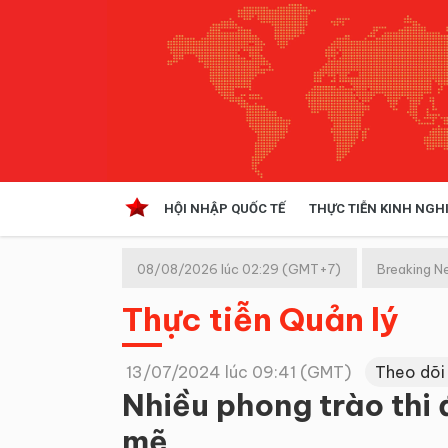
HỘI NHẬP QUỐC TẾ
THỰC TIỄN KINH NGH
HỘI NHẬP QUỐC TẾ
VĂN 
08/08/2026 lúc 02:29 (GMT+7)
Breaking N
Kinh tế hội nhập
Thực tiễn Quản lý
Doanh nghiệp
NGHIÊN CỨU PHÁP LUẬT
THỰC
13/07/2024 lúc 09:41 (GMT)
Theo dõi
Nhiều phong trào thi 
mẽ