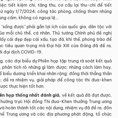
ệc tiết kiệm chi, tăng thu, cơ cấu lại thu-chi để tiết
 từ ngày 1/7/2024; công tác phòng, chống tham nhũng
vùng cấm, không có ngoại lệ…
sống được" phải gắn lợi ích của quốc gia, dân tộc với
 của mỗi chủ thể, cá nhân, Thủ tướng Chính phủ đề nghị
 lấy cái đẹp dẹp cái xấu, tạo đà, khí thế, phong trào để
c tiêu quan trọng mà Đại hội XIII của Đảng đã đề ra,
ởi đại dịch COVID-19.
g, các đại biểu dự Phiên họp tập trung rà soát kết quả
 phân tích rõ những gì làm được; những cách làm hay,
ể biểu dương triển khai nhân rộng; đồng thời thẳng thắn
m; đề ra nhiệm vụ, giải pháp để công tác thi đua-khen
ược thực hiện tốt hơn.
iên họp thống nhất đánh giá,
về kết quả đã đạt được,
Thường trực Hội đồng Thi đua-Khen thưởng Trung ương
 và hoàn thành tốt các nội dung, nhiệm vụ đã đề ra, đôn
thể Trung ương và các địa phương phát động, tổ chức