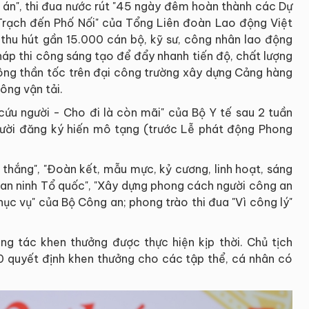
 án", thi đua nước rút "45 ngày đêm hoàn thành các Dự
rạch đến Phố Nối" của Tổng Liên đoàn Lao động Việt
hu hút gần 15.000 cán bộ, kỹ sư, công nhân lao động
háp thi công sáng tạo để đẩy nhanh tiến độ, chất lượng
 công thần tốc trên đại công trường xây dựng Cảng hàng
ông vận tải.
cứu người - Cho đi là còn mãi" của Bộ Y tế sau 2 tuần
ười đăng ký hiến mô tạng (trước Lễ phát động Phong
 thắng", "Đoàn kết, mẫu mực, kỷ cương, linh hoạt, sáng
 an ninh Tổ quốc", "Xây dựng phong cách người công an
hục vụ" của Bộ Công an; phong trào thi đua "Vì công lý"
ông tác khen thưởng được thực hiện kịp thời. Chủ tịch
0 quyết định khen thưởng cho các tập thể, cá nhân có