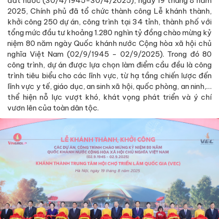
đất nước (30/4/1945-30/4/2025), ngày 19 tháng 8 năm
2025, Chính phủ đã tổ chức thành công Lễ khánh thành,
khởi công 250 dự án, công trình tại 34 tỉnh, thành phố với
tổng mức đầu tư khoảng 1.280 nghìn tỷ đồng chào mừng kỷ
niệm 80 năm ngày Quốc khánh nước Cộng hòa xã hội chủ
nghĩa Việt Nam (02/9/1945 - 02/9/2025). Trong đó 80
công trình, dự án được lựa chọn làm điểm cầu đều là công
trình tiêu biểu cho các lĩnh vực, từ hạ tầng chiến lược đến
lĩnh vực y tế, giáo dục, an sinh xã hội, quốc phòng, an ninh,…
thể hiện nỗ lực vượt khó, khát vọng phát triển và ý chí
vươn lên của toàn dân tộc.