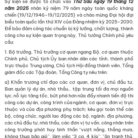
Sự kiện sẽ được tổ chức vào
Thứ Sáu ngày 19 tháng 12
năm 2025
nhân kỷ niệm 79 năm ngày toàn quốc kháng
chiến (19/12/1946-19/12/2025) và chào mừng
Đại hội đại
biểu toàn quốc lần thứ XIV của Đảng nhiệm kỳ 2025-2030.
Để bảo đảm công tác chuẩn bị kỹ lưỡng, chất lượng, thành
công cho sự kiện quan trọng này, Thủ tướng Chính phủ yêu
cầu:
1. Bộ trưởng, Thủ trưởng cơ quan ngang Bộ, cơ quan thuộc
Chính phủ, Chủ tịch Ủy ban nhân dân các tỉnh, thành phố
trực thuộc Trung ương, Chủ tịch Hội đồng thành viên, Tổng
giám đốc các Tập đoàn, Tổng Công ty nêu trên:
a) Khẩn trương chỉ đạo các cơ quan, đơn vị, chủ đầu tư,
Ban quản lý dự án, nhà thầu... tập trung tối đa mọi nguồn
lực, nỗ lực tăng tốc, bứt phá hơn nữa đẩy nhanh tiến độ thi
công các dự án, công trình của ngành, cơ quan, đơn vị trực
thuộc và của địa phương phụ trách; kêu gọi toàn thể cán
bộ, công chức, người lao động các bộ, ngành, địa phương,
các chủ đầu tư, nhà thầu, các đơn vị tư vấn, công nhân trên
công trường phát huy tinh thần “vượt nắng, thắng mưa,
không thua bão gió”, làm việc “3 ca, 4 kíp”, “ăn tranh thủ,