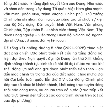
tầng đất nước, khẳng định quyết tâm của Đảng, Nhà nước
và nhân dân trong xây dựng Tổ quốc Việt Nam giàu mạnh,
văn minh, phồn vinh, thịnh vượng. Chính phủ, Thủ tướng
Chính phủ ghi nhận, đánh giá cao công tác tổ chức sự kiện
của Bộ Xây dựng, Đài truyền hình Việt Nam, Văn phòng
Chính phủ, Tập đoàn Bưu chính Viễn thông Việt Nam, Tập
đoàn Công nghiệp - Viễn thông Quân đội và các bộ, ngành,
địa phương, cơ quan, đơn vị liên quan.
Để tổng kết chặng đường 5 năm (2021-2025) thực hiện
đột phá chiến lược phát triển kết cấu hạ tầng đồng bộ,
hiện đại theo Nghị quyết đại hội Đảng lần thứ XIII, khẳng
định những thành tựu kinh tế xã hội đã đạt được và tạo khí
thế, động lực mới cho giai đoạn phát triển tiếp theo - ghi
dấu mốc chính trị trọng đại của đất nước, chào mừng Đại
hội đại biểu toàn quốc lần thứ XIV của Đảng. Chính phủ
tiếp tục tổ chức lễ khánh thành, khởi công trực tuyến đồng
thời các công trình, dự án lớn trên cả nước (trực tiếp kết
hợp trực tuyến đến tất cả các công trình, dự án trên tất cả
các địa phương).