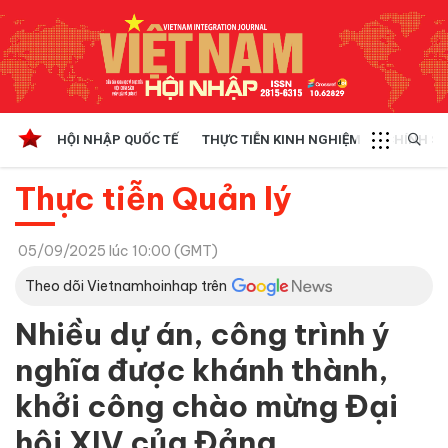
HỘI NHẬP QUỐC TẾ
THỰC TIỄN KINH NGHIỆM
CHÍNH SÁ
Thực tiễn Quản lý
05/09/2025 lúc 10:00 (GMT)
Theo dõi Vietnamhoinhap trên
Nhiều dự án, công trình ý
nghĩa được khánh thành,
khởi công chào mừng Đại
hội XIV của Đảng