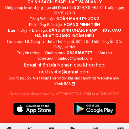
CHÍNH SÁCH, PHÁP LUẬT VÀ QUẢN LÝ
Giấy phép hoạt động Tạp chí Điện tử số 329/GP-BTTTT cấp ngày
10/09/2018.
Tổng Biên tập:
ĐOÀN MẠNH PHƯƠNG
Phó Tổng Biên tập:
HOÀNG MINH TIẾN
Ban Thư ký - Biên tập:
ĐẶNG ĐÌNH CHẤN, PHẠM THỦY, CAO
HÀ, NHẬT QUANG, ĐOÀN HIẾU
Tòa soạn:T8, Cung Trí thức Thành phố, Số 1 Tôn Thất Thuyết, Cầu
Giấy, Hà Nội.
Truyền thông - Quảng cáo:
0826166777
- Hòm thư:
tcvietnamhoinhap@gmail.com
Email nhận bài Nghiên cứu Khoa học:
nckh.vnhn@gmail.com
Ghi rõ nguồn "Việt Nam Hội Nhập" khi phát hành từ Website này.
Kênh RSS
Designed & developed by VIETNAMPEDIA.COM
©
AICMS v2022