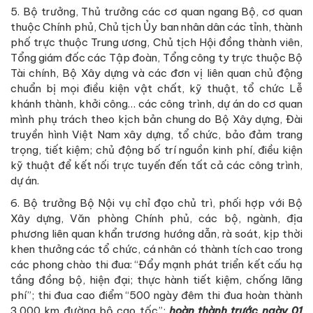
5. Bộ trưởng, Thủ trưởng các cơ quan ngang Bộ, cơ quan
thuộc Chính phủ, Chủ tịch Ủy ban nhân dân các tỉnh, thành
phố trực thuộc Trung ương, Chủ tịch Hội đồng thành viên,
Tổng giám đốc các Tập đoàn, Tổng công ty trực thuộc Bộ
Tài chính, Bộ Xây dựng và các đơn vị liên quan chủ động
chuẩn bị mọi điều kiện vật chất, kỹ thuật, tổ chức Lễ
khánh thành, khởi công… các công trình, dự án do cơ quan
mình phụ trách theo kịch bản chung do Bộ Xây dựng, Đài
truyền hình Việt Nam xây dựng, tổ chức, bảo đảm trang
trọng, tiết kiệm; chủ động bố trí nguồn kinh phí, điều kiện
kỹ thuật để kết nối trực tuyến đến tất cả các công trình,
dự án.
6. Bộ trưởng Bộ Nội vụ chỉ đạo chủ trì, phối hợp với Bộ
Xây dựng, Văn phòng Chính phủ, các bộ, ngành, địa
phương liên quan khẩn trương hướng dẫn, rà soát, kịp thời
khen thưởng các tổ chức, cá nhân có thành tích cao trong
các phong chào thi đua: “Đẩy mạnh phát triển kết cấu hạ
tầng đồng bộ, hiện đại; thực hành tiết kiệm, chống lãng
phí”; thi đua cao điểm “500 ngày đêm thi đua hoàn thành
3.000 km đường bộ cao tốc”;
hoàn thành trước ngày 01