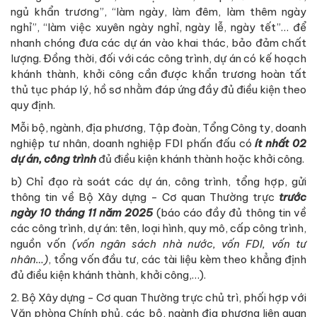
ngủ khẩn trương”, “làm ngày, làm đêm, làm thêm ngày
nghỉ”, “làm việc xuyên ngày nghỉ, ngày lễ, ngày tết”… để
nhanh chóng đưa các dự án vào khai thác, bảo đảm chất
lượng. Đồng thời, đối với các công trình, dự án có kế hoạch
khánh thành, khởi công cần được khẩn trương hoàn tất
thủ tục pháp lý, hồ sơ nhằm đáp ứng đầy đủ điều kiện theo
quy định.
Mỗi bộ, ngành, địa phương, Tập đoàn, Tổng Công ty, doanh
nghiệp tư nhân, doanh nghiệp FDI phấn đấu có
ít nhất 02
dự án, công trình
đủ điều kiện khánh thành hoặc khởi công.
b) Chỉ đạo rà soát các dự án, công trình, tổng hợp, gửi
thông tin về Bộ Xây dựng - Cơ quan Thường trực
trước
ngày 10 tháng 11 năm 2025
(báo cáo đầy đủ thông tin về
các công trình, dự án: tên, loại hình, quy mô, cấp công trình,
nguồn vốn
(vốn ngân sách nhà nước, vốn FDI, vốn tư
nhân…)
, tổng vốn đầu tư, các tài liệu kèm theo khẳng định
đủ điều kiện khánh thành, khởi công,…).
2. Bộ Xây dựng - Cơ quan Thường trực chủ trì, phối hợp với
Văn phòng Chính phủ, các bộ, ngành địa phương liên quan