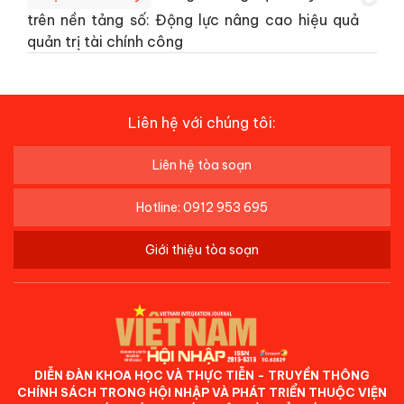
trên nền tảng số: Động lực nâng cao hiệu quả
quản trị tài chính công
Liên hệ với chúng tôi:
Liên hệ tòa soạn
Hotline: 0912 953 695
Giới thiệu tòa soạn
DIỄN ĐÀN KHOA HỌC VÀ THỰC TIỄN - TRUYỀN THÔNG
CHÍNH SÁCH TRONG HỘI NHẬP VÀ PHÁT TRIỂN THUỘC VIỆN