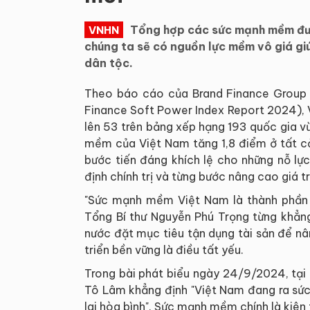
Tổng hợp các sức mạnh mềm được
VNHN
chúng ta sẽ có nguồn lực mềm vô giá gi
dân tộc.
Theo báo cáo của Brand Finance Group
Finance Soft Power Index Report 2024), V
lên 53 trên bảng xếp hạng 193 quốc gia 
mềm của Việt Nam tăng 1,8 điểm ở tất cả
bước tiến đáng khích lệ cho những nỗ lực 
định chính trị và từng bước nâng cao giá t
"Sức mạnh mềm Việt Nam là thành phần 
Tổng Bí thư Nguyễn Phú Trọng từng khẳng
nước đặt mục tiêu tận dụng tài sản để n
triển bền vững là điều tất yếu.
Trong bài phát biểu ngày 24/9/2024, tại
Tô Lâm khẳng định "Việt Nam đang ra sức
lai hòa bình". Sức mạnh mềm chính là kiên