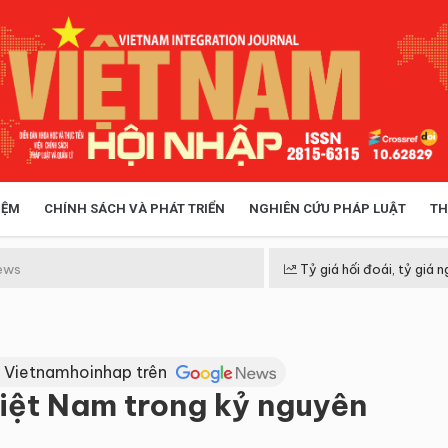
IỆM
CHÍNH SÁCH VÀ PHÁT TRIỂN
NGHIÊN CỨU PHÁP LUẬT
TH
HÓA XÃ HỘI
CHÍNH SÁCH
ews
Tỷ giá hối đoái, tỷ giá n
 TIỄN QUẢN LÝ
VIỆT NAM ĐIỂM ĐẾN
 Vietnamhoinhap trên
iệt Nam trong kỷ nguyên