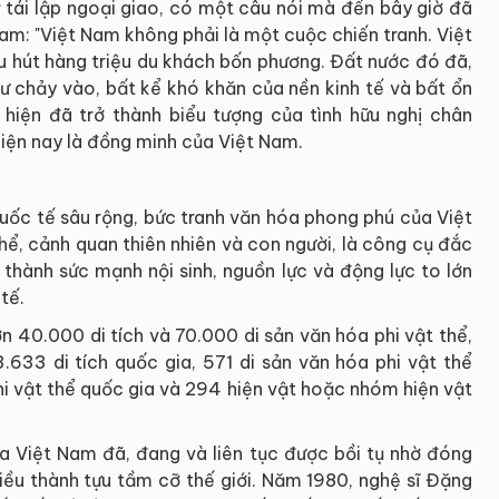
 tái lập ngoại giao, có một câu nói mà đến bây giờ đã
am: "Việt Nam không phải là một cuộc chiến tranh. Việt
u hút hàng triệu du khách bốn phương. Đất nước đó đã,
ư chảy vào, bất kể khó khăn của nền kinh tế và bất ổn
 hiện đã trở thành biểu tượng của tình hữu nghị chân
 hiện nay là đồng minh của Việt Nam.
quốc tế sâu rộng, bức tranh văn hóa phong phú của Việt
hể, cảnh quan thiên nhiên và con người, là công cụ đắc
thành sức mạnh nội sinh, nguồn lực và động lực to lớn
tế.
ơn 40.000 di tích và 70.000 di sản văn hóa phi vật thể,
.633 di tích quốc gia, 571 di sản văn hóa phi vật thể
hi vật thể quốc gia và 294 hiện vật hoặc nhóm hiện vật
 Việt Nam đã, đang và liên tục được bồi tụ nhờ đóng
iều thành tựu tầm cỡ thế giới. Năm 1980, nghệ sĩ Đặng