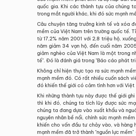
quốc gia. Khi các thành tựu của chúng ta
trong mắt người khác, khi đó sức mạnh m
Câu chuyện tăng trưởng kinh tế và xóa đ
mềm của Việt Nam trên trường quốc tế. Tỉ
từ 17,2% năm 2001 với 2,8 triệu hộ, xuố
năm giảm 34 vạn hộ, đến cuối năm 2005 c
giảm nghèo của Việt Nam là một trong nh
tế". Đó là đánh giá trong "Báo cáo phát 
Không chỉ hiện thực tạo ra sức mạnh mềm
mạnh mềm đó. Có rất nhiều cuốn sách viế
đó khiến thế giới có cảm tình hơn với Vi
Khi những thành tựu này được thế giới ghi
thì khi đó, chúng ta tích lũy được sức 
chúng ta đang dựa vào xuất khẩu và ngu
nguyên nhân bề nổi, chính sức mạnh mềm c
khiến cho vốn đầu tư chảy vào, và hàng 
mạnh mềm đã trở thành "nguồn lực mềm" -