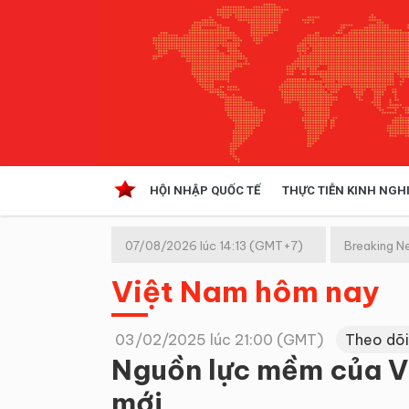
HỘI NHẬP QUỐC TẾ
THỰC TIỄN KINH NGH
HỘI NHẬP QUỐC TẾ
VĂN 
07/08/2026 lúc 14:13 (GMT+7)
Breaking N
Kinh tế hội nhập
Việt Nam hôm nay
Doanh nghiệp
NGHIÊN CỨU PHÁP LUẬT
THỰC
03/02/2025 lúc 21:00 (GMT)
Theo dõi
Nguồn lực mềm của V
mới