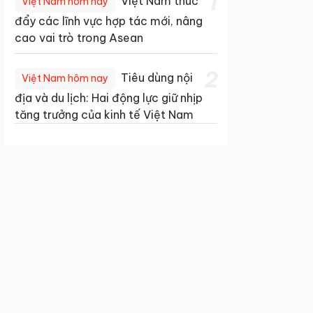
1
Việt Nam thúc
Việt Nam hôm nay
đẩy các lĩnh vực hợp tác mới, nâng
cao vai trò trong Asean
2
Tiêu dùng nội
Việt Nam hôm nay
địa và du lịch: Hai động lực giữ nhịp
tăng trưởng của kinh tế Việt Nam