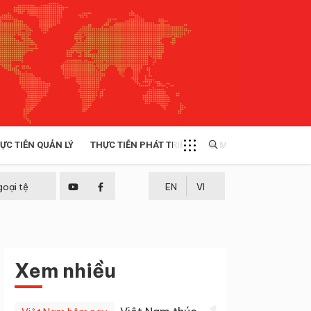
ỰC TIỄN QUẢN LÝ
THỰC TIỄN PHÁT TRIỂN
MULTIMEDIA
TÀI NGUYÊN - MÔI TRƯỜNG
goại tệ
EN
VI
THỰC TIỄN - KINH NGHIỆM
Xem nhiều