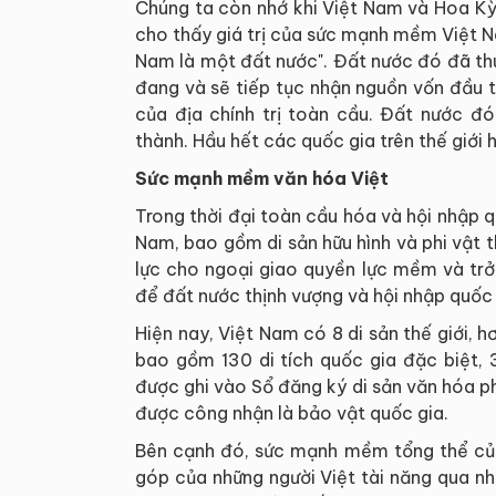
Chúng ta còn nhớ khi Việt Nam và Hoa Kỳ
cho thấy giá trị của sức mạnh mềm Việt N
Nam là một đất nước". Đất nước đó đã th
đang và sẽ tiếp tục nhận nguồn vốn đầu t
của địa chính trị toàn cầu. Đất nước đó
thành. Hầu hết các quốc gia trên thế giới
Sức mạnh mềm văn hóa Việt
Trong thời đại toàn cầu hóa và hội nhập 
Nam, bao gồm di sản hữu hình và phi vật t
lực cho ngoại giao quyền lực mềm và trở 
để đất nước thịnh vượng và hội nhập quốc 
Hiện nay, Việt Nam có 8 di sản thế giới, h
bao gồm 130 di tích quốc gia đặc biệt, 3
được ghi vào Sổ đăng ký di sản văn hóa p
được công nhận là bảo vật quốc gia.
Bên cạnh đó, sức mạnh mềm tổng thể của
góp của những người Việt tài năng qua nh