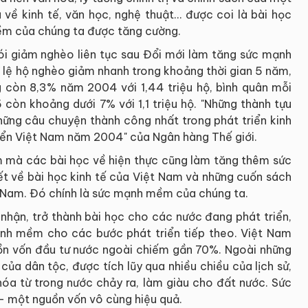
 về kinh tế, văn học, nghệ thuật… được coi là bài học
ềm của chúng ta được tăng cường.
ói giảm nghèo liên tục sau Đổi mới làm tăng sức mạnh
 lệ hộ nghèo giảm nhanh trong khoảng thời gian 5 năm,
ng còn 8,3% năm 2004 với 1,44 triệu hộ, bình quân mỗi
òn khoảng dưới 7% với 1,1 triệu hộ. "Những thành tựu
ững câu chuyện thành công nhất trong phát triển kinh
triển Việt Nam năm 2004" của Ngân hàng Thế giới.
 mà các bài học về hiện thực cũng làm tăng thêm sức
t về bài học kinh tế của Việt Nam và những cuốn sách
ệt Nam. Đó chính là sức mạnh mềm của chúng ta.
 nhận, trở thành bài học cho các nước đang phát triển,
mạnh mềm cho các bước phát triển tiếp theo. Việt Nam
ồn vốn đầu tư nước ngoài chiếm gần 70%. Ngoài những
ủa dân tộc, được tích lũy qua nhiều chiều của lịch sử,
hóa từ trong nước chảy ra, làm giàu cho đất nước. Sức
 một nguồn vốn vô cùng hiệu quả.