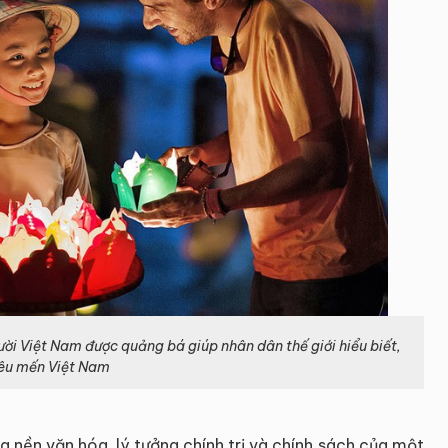
gười Việt Nam được quảng bá giúp nhân dân thế giới hiểu biết,
êu mến Việt Nam
 nền văn hóa, lý tưởng chính trị và chính sách của một