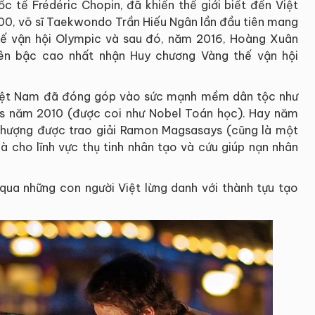
ốc tế Frédéric Chopin, đã khiến thế giới biết đến Việt
0, võ sĩ Taekwondo Trần Hiếu Ngân lần đầu tiên mang
ế vận hội Olympic và sau đó, năm 2016, Hoàng Xuân
lên bậc cao nhất nhận Huy chương Vàng thế vận hội
i Việt Nam đã đóng góp vào sức mạnh mềm dân tộc như
ds năm 2010 (được coi như Nobel Toán học). Hay năm
Phượng được trao giải Ramon Magsasays (cũng là một
 cho lĩnh vực thụ tinh nhân tạo và cứu giúp nạn nhân
 qua những con người Việt lừng danh với thành tựu tạo