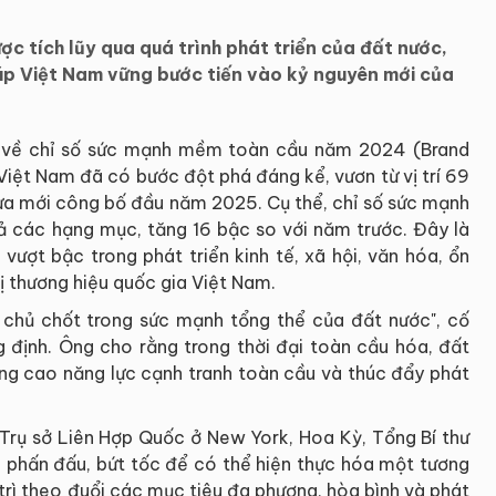
 tích lũy qua quá trình phát triển của đất nước,
úp Việt Nam vững bước tiến vào kỷ nguyên mới của
 về chỉ số sức mạnh mềm toàn cầu năm 2024 (Brand
iệt Nam đã có bước đột phá đáng kể, vươn từ vị trí 69
vừa mới công bố đầu năm 2025. Cụ thể, chỉ số sức mạnh
 các hạng mục, tăng 16 bậc so với năm trước. Đây là
vượt bậc trong phát triển kinh tế, xã hội, văn hóa, ổn
rị thương hiệu quốc gia Việt Nam.
chủ chốt trong sức mạnh tổng thể của đất nước", cố
 định. Ông cho rằng trong thời đại toàn cầu hóa, đất
âng cao năng lực cạnh tranh toàn cầu và thúc đẩy phát
 Trụ sở Liên Hợp Quốc ở New York, Hoa Kỳ, Tổng Bí thư
 phấn đấu, bứt tốc để có thể hiện thực hóa một tương
 trì theo đuổi các mục tiêu đa phương, hòa bình và phát