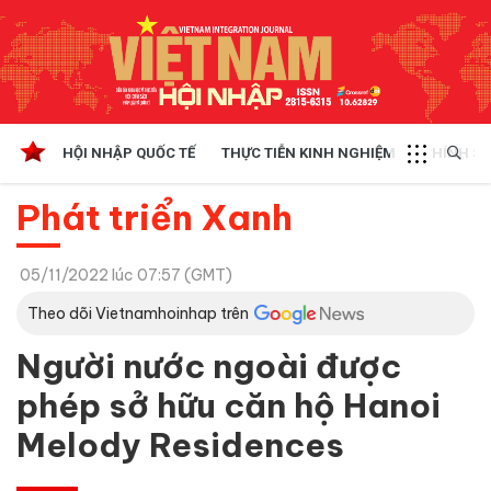
HỘI NHẬP QUỐC TẾ
THỰC TIỄN KINH NGHIỆM
CHÍNH SÁ
Phát triển Xanh
05/11/2022 lúc 07:57 (GMT)
Theo dõi Vietnamhoinhap trên
Người nước ngoài được
phép sở hữu căn hộ Hanoi
Melody Residences