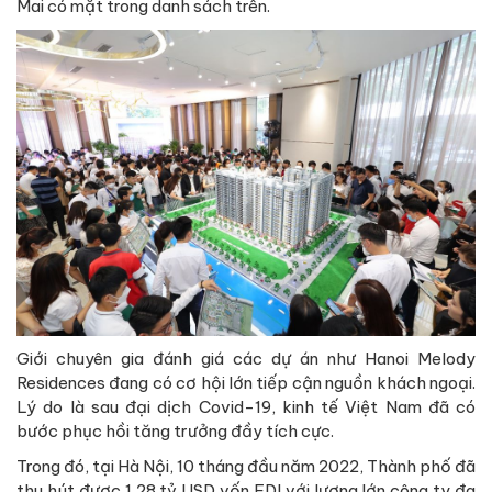
Mai có mặt trong danh sách trên.
Giới chuyên gia đánh giá các dự án như Hanoi Melody
Residences đang có cơ hội lớn tiếp cận nguồn khách ngoại.
Lý do là sau đại dịch Covid-19, kinh tế Việt Nam đã có
bước phục hồi tăng trưởng đầy tích cực.
Trong đó, tại Hà Nội, 10 tháng đầu năm 2022, Thành phố đã
thu hút được 1,28 tỷ USD vốn FDI với lượng lớn công ty đa