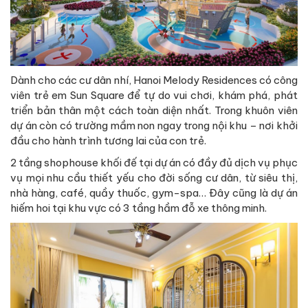
Dành cho các cư dân nhí, Hanoi Melody Residences có công
viên trẻ em Sun Square để tự do vui chơi, khám phá, phát
triển bản thân một cách toàn diện nhất. Trong khuôn viên
dự án còn có trường mầm non ngay trong nội khu – nơi khởi
đầu cho hành trình tương lai của con trẻ.
2 tầng shophouse khối đế tại dự án có đầy đủ dịch vụ phục
vụ mọi nhu cầu thiết yếu cho đời sống cư dân, từ siêu thị,
nhà hàng, café, quầy thuốc, gym-spa… Đây cũng là dự án
hiếm hoi tại khu vực có 3 tầng hầm đỗ xe thông minh.