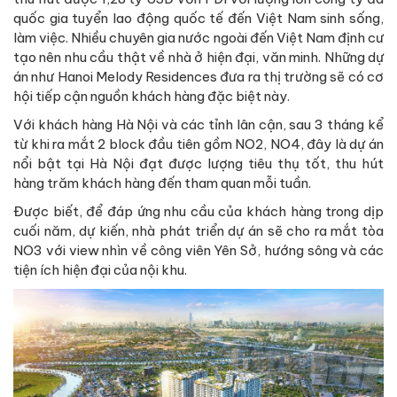
quốc gia tuyển lao động quốc tế đến Việt Nam sinh sống,
làm việc. Nhiều chuyên gia nước ngoài đến Việt Nam định cư
tạo nên nhu cầu thật về nhà ở hiện đại, văn minh. Những dự
án như Hanoi Melody Residences đưa ra thị trường sẽ có cơ
hội tiếp cận nguồn khách hàng đặc biệt này.
Với khách hàng Hà Nội và các tỉnh lân cận, sau 3 tháng kể
từ khi ra mắt 2 block đầu tiên gồm NO2, NO4, đây là dự án
nổi bật tại Hà Nội đạt được lượng tiêu thụ tốt, thu hút
hàng trăm khách hàng đến tham quan mỗi tuần.
Được biết, để đáp ứng nhu cầu của khách hàng trong dịp
cuối năm, dự kiến, nhà phát triển dự án sẽ cho ra mắt tòa
NO3 với view nhìn về công viên Yên Sở, hướng sông và các
tiện ích hiện đại của nội khu.