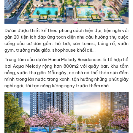
Dự án được thiết kế theo phong cách hiện đại, tiện nghi với
gần 20 tiện ích đáp ứng toàn diện nhu cầu hưởng thụ cuộc
sống của cư dân gồm: hồ bơi, sân tennis, bóng rổ, vườn
gym, trường mẫu giáo, shophouse khối đế…
Trung tâm của dự án Hanoi Melody Residences là tổ hợp hồ
bơi Aqua Melody rộng hơn 800m2 với quầy bar, khu tắm
nắng, vườn thư giãn. Mỗi ngày, cả nhà có thể thỏa sức đắm
mình trong làn nước trong xanh, tận hưởng những phút giây
nghỉ ngơi, tái tạo năng lượng ngay trước thềm nhà.