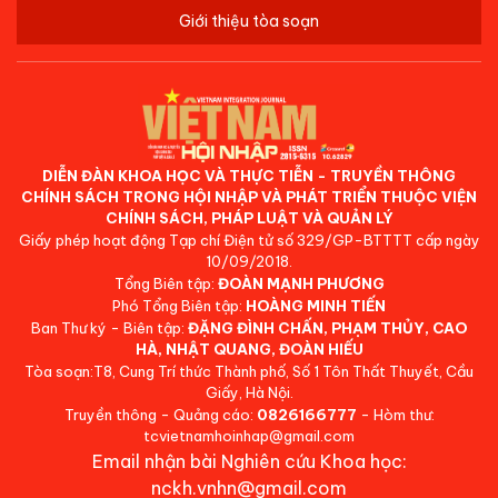
Giới thiệu tòa soạn
DIỄN ĐÀN KHOA HỌC VÀ THỰC TIỄN - TRUYỀN THÔNG
CHÍNH SÁCH TRONG HỘI NHẬP VÀ PHÁT TRIỂN THUỘC VIỆN
CHÍNH SÁCH, PHÁP LUẬT VÀ QUẢN LÝ
Giấy phép hoạt động Tạp chí Điện tử số 329/GP-BTTTT cấp ngày
10/09/2018.
Tổng Biên tập:
ĐOÀN MẠNH PHƯƠNG
Phó Tổng Biên tập:
HOÀNG MINH TIẾN
Ban Thư ký - Biên tập:
ĐẶNG ĐÌNH CHẤN, PHẠM THỦY, CAO
HÀ, NHẬT QUANG, ĐOÀN HIẾU
Tòa soạn:T8, Cung Trí thức Thành phố, Số 1 Tôn Thất Thuyết, Cầu
Giấy, Hà Nội.
Truyền thông - Quảng cáo:
0826166777
- Hòm thư:
tcvietnamhoinhap@gmail.com
Email nhận bài Nghiên cứu Khoa học:
nckh.vnhn@gmail.com