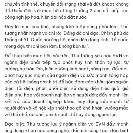
chuyển tình thế, chuyển đổi trạng thái và dứt khoát không
để thiếu điện với mục tiêu tăng trưởng 2 con số, tiếp tục
công nghiệp hóa, hiện đại hóa đất nước.
Đây là mục tiêu khó, nhưng khó mấy cũng phải làm, Thủ
tướng nhấn mạnh và chỉ rõ: "Đảng đã chỉ đạo, Chính phủ đã
thống nhất, Quốc hội ủng hộ, nhân dân đồng tình, Tổ quốc
mong đợi, thì chỉ bàn làm, không bàn lùi".
Để thực hiện mục tiêu nói trên, Thủ tướng yêu cầu EVN và
ngành điện phải tiếp tục phát huy tinh thần tự lực, tự
cường, sự bản lĩnh, kiên cường, linh hoạt, sáng tạo, đổi mới;
phát huy sức mạnh của ngành điện và sức mạnh tổng hợp
của cả hệ thống chính trị để bảo đảm các khâu gồm nguồn
điện, tải điện, phân phối điện, sử dụng điện hiệu quả, giá
điện phù hợp với doanh nghiệp và người dân; đẩy mạnh liên
kết với các doanh nghiệp khác, huy động sức mạnh từ
người dân và xã hội; kịp thời tháo gỡ khó khăn, vướng mắc
về thể chế, cơ chế, chính sách để huy động nguồn lực.
Đặc biệt, Thủ tướng lưu ý ngành điện và EVN đẩy mạnh
ứng dụng khoa học công nghệ, đổi mới sáng tạo, đặc biệt