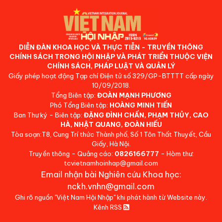
DIỄN ĐÀN KHOA HỌC VÀ THỰC TIỄN - TRUYỀN THÔNG
CHÍNH SÁCH TRONG HỘI NHẬP VÀ PHÁT TRIỂN THUỘC VIỆN
CHÍNH SÁCH, PHÁP LUẬT VÀ QUẢN LÝ
Giấy phép hoạt động Tạp chí Điện tử số 329/GP-BTTTT cấp ngày
10/09/2018.
Tổng Biên tập:
ĐOÀN MẠNH PHƯƠNG
Phó Tổng Biên tập:
HOÀNG MINH TIẾN
Ban Thư ký - Biên tập:
ĐẶNG ĐÌNH CHẤN, PHẠM THỦY, CAO
HÀ, NHẬT QUANG, ĐOÀN HIẾU
Tòa soạn:T8, Cung Trí thức Thành phố, Số 1 Tôn Thất Thuyết, Cầu
Giấy, Hà Nội.
Truyền thông - Quảng cáo:
0826166777
- Hòm thư:
tcvietnamhoinhap@gmail.com
Email nhận bài Nghiên cứu Khoa học:
nckh.vnhn@gmail.com
Ghi rõ nguồn "Việt Nam Hội Nhập" khi phát hành từ Website này.
Kênh RSS