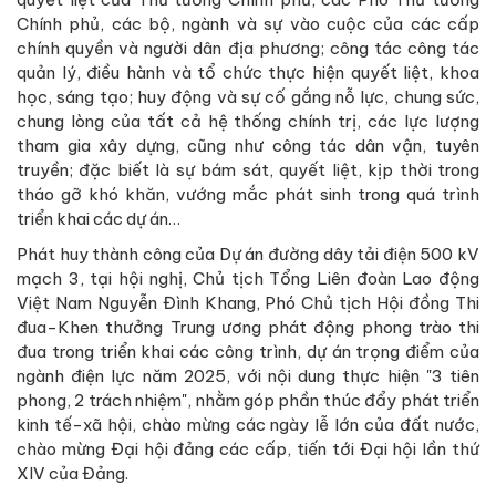
Chính phủ, các bộ, ngành và sự vào cuộc của các cấp
chính quyền và người dân địa phương; công tác công tác
quản lý, điều hành và tổ chức thực hiện quyết liệt, khoa
học, sáng tạo; huy động và sự cố gắng nỗ lực, chung sức,
chung lòng của tất cả hệ thống chính trị, các lực lượng
tham gia xây dựng, cũng như công tác dân vận, tuyên
truyền; đặc biết là sự bám sát, quyết liệt, kịp thời trong
tháo gỡ khó khăn, vướng mắc phát sinh trong quá trình
triển khai các dự án…
Phát huy thành công của Dự án đường dây tải điện 500 kV
mạch 3, tại hội nghị, Chủ tịch Tổng Liên đoàn Lao động
Việt Nam Nguyễn Đình Khang, Phó Chủ tịch Hội đồng Thi
đua-Khen thưởng Trung ương phát động phong trào thi
đua trong triển khai các công trình, dự án trọng điểm của
ngành điện lực năm 2025, với nội dung thực hiện "3 tiên
phong, 2 trách nhiệm", nhằm góp phần thúc đẩy phát triển
kinh tế-xã hội, chào mừng các ngày lễ lớn của đất nước,
chào mừng Đại hội đảng các cấp, tiến tới Đại hội lần thứ
XIV của Đảng.