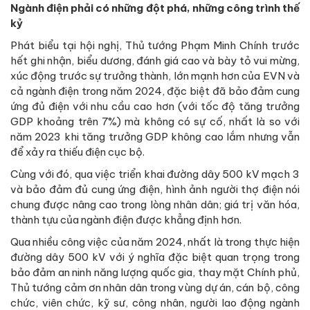
Ngành điện phải có những đột phá, những công trình thế
kỷ
Phát biểu tại hội nghị, Thủ tướng Phạm Minh Chính trước
hết ghi nhận, biểu dương, đánh giá cao và bày tỏ vui mừng,
xúc động trước sự trưởng thành, lớn mạnh hơn của EVN và
cả ngành điện trong năm 2024, đặc biệt đã bảo đảm cung
ứng đủ điện với nhu cầu cao hơn (với tốc độ tăng trưởng
GDP khoảng trên 7%) mà không có sự cố, nhất là so với
năm 2023 khi tăng trưởng GDP không cao lắm nhưng vẫn
để xảy ra thiếu điện cục bộ.
Cùng với đó, qua việc triển khai đường dây 500 kV mạch 3
và bảo đảm đủ cung ứng điện, hình ảnh người thợ điện nói
chung được nâng cao trong lòng nhân dân; giá trị văn hóa,
thành tựu của ngành điện được khẳng định hơn.
Qua nhiều công việc của năm 2024, nhất là trong thực hiện
đường dây 500 kV với ý nghĩa đặc biệt quan trọng trong
bảo đảm an ninh năng lượng quốc gia, thay mặt Chính phủ,
Thủ tướng cảm ơn nhân dân trong vùng dự án, cán bộ, công
chức, viên chức, kỹ sư, công nhân, người lao động ngành