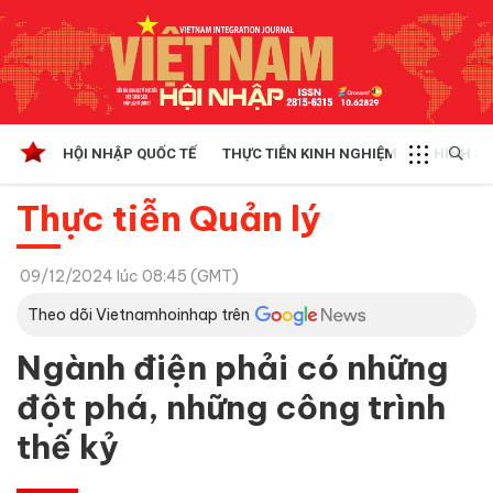
HỘI NHẬP QUỐC TẾ
THỰC TIỄN KINH NGHIỆM
CHÍNH SÁ
Thực tiễn Quản lý
09/12/2024 lúc 08:45 (GMT)
Theo dõi Vietnamhoinhap trên
Ngành điện phải có những
đột phá, những công trình
thế kỷ