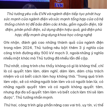
Thủ tướng yêu cầu EVN và ngành điện tiếp tục phát huy
sức mạnh của ngành điện và sức mạnh tổng hợp của cả hệ
thống chính trị để bảo đảm các khâu, gồm nguồn điện, tải
điện, phân phối điện, sử dụng điện hiệu quả, giá điện phù
hợp; đẩy mạnh ứng dụng khoa học công nghệ
Ghi nhận, đánh giá cao những thành quả của ngành điện
trong năm 2024, Thủ tướng nêu bật thêm 3 ý nghĩa của
công trình đường dây 500 kV mạch 3, ngoài những ý nghĩa
nhiều mặt khác mà Thủ tướng đã nhiều lần đề cập.
Thứ nhất,
công trình cho thấy không có gì là không thể, chỉ
là có quyết tâm làm, dám nghĩ, dám làm, dám chịu trách
nhiệm và có biết cách làm hay không thôi. "Trong quá trình
làm việc, sẽ có những người bàn làm và có người bàn lùi, có
những người quyết tâm và có người không quyết tâm,
nhưng đại đa số quyết tâm làm và biết cách làm thì sẽ làm
được", Thủ tướng nhấn mạnh.
Thứ hai,
công trình góp phần nâng cao vai trò, uy tín, vị thế