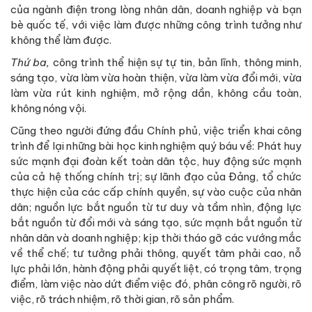
của ngành điện trong lòng nhân dân, doanh nghiệp và bạn
bè quốc tế, với việc làm được những công trình tưởng như
không thể làm được.
Thứ ba,
công trình thể hiện sự tự tin, bản lĩnh, thông minh,
sáng tạo, vừa làm vừa hoàn thiện, vừa làm vừa đổi mới, vừa
làm vừa rút kinh nghiệm, mở rộng dần, không cầu toàn,
không nóng vội.
Cũng theo người đứng đầu Chính phủ, việc triển khai công
trình để lại những bài học kinh nghiệm quý báu về: Phát huy
sức mạnh đại đoàn kết toàn dân tộc, huy động sức mạnh
của cả hệ thống chính trị; sự lãnh đạo của Đảng, tổ chức
thực hiện của các cấp chính quyền, sự vào cuộc của nhân
dân; nguồn lực bắt nguồn từ tư duy và tầm nhìn, động lực
bắt nguồn từ đổi mới và sáng tạo, sức mạnh bắt nguồn từ
nhân dân và doanh nghiệp; kịp thời tháo gỡ các vướng mắc
về thể chế; tư tưởng phải thông, quyết tâm phải cao, nỗ
lực phải lớn, hành động phải quyết liệt, có trọng tâm, trọng
điểm, làm việc nào dứt điểm việc đó, phân công rõ người, rõ
việc, rõ trách nhiệm, rõ thời gian, rõ sản phẩm.