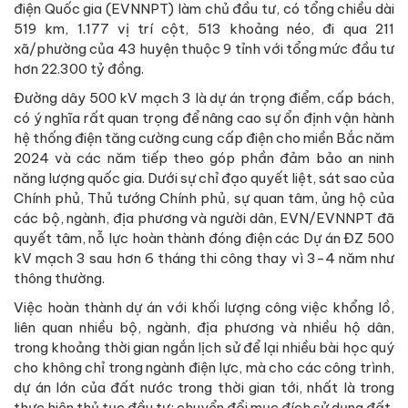
điện Quốc gia (EVNNPT) làm chủ đầu tư, có tổng chiều dài
519 km, 1.177 vị trí cột, 513 khoảng néo, đi qua 211
xã/phường của 43 huyện thuộc 9 tỉnh với tổng mức đầu tư
hơn 22.300 tỷ đồng.
Đường dây 500 kV mạch 3 là dự án trọng điểm, cấp bách,
có ý nghĩa rất quan trọng để nâng cao sự ổn định vận hành
hệ thống điện tăng cường cung cấp điện cho miền Bắc năm
2024 và các năm tiếp theo góp phần đảm bảo an ninh
năng lượng quốc gia. Dưới sự chỉ đạo quyết liệt, sát sao của
Chính phủ, Thủ tướng Chính phủ, sự quan tâm, ủng hộ của
các bộ, ngành, địa phương và người dân, EVN/EVNNPT đã
quyết tâm, nỗ lực hoàn thành đóng điện các Dự án ĐZ 500
kV mạch 3 sau hơn 6 tháng thi công thay vì 3-4 năm như
thông thường.
Việc hoàn thành dự án với khối lượng công việc khổng lồ,
liên quan nhiều bộ, ngành, địa phương và nhiều hộ dân,
trong khoảng thời gian ngắn lịch sử để lại nhiều bài học quý
cho không chỉ trong ngành điện lực, mà cho các công trình,
dự án lớn của đất nước trong thời gian tới, nhất là trong
thực hiện thủ tục đầu tư; chuyển đổi mục đích sử dụng đất,