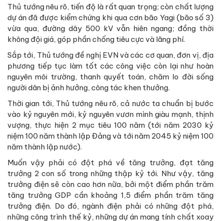
Thủ tướng nêu rõ, tiến độ là rất quan trọng; còn chất lượng
dự án đã được kiểm chứng khi qua cơn bão Yagi (bão số 3)
vừa qua, đường dây 500 kV vẫn hiên ngang; đồng thời
không đội giá, góp phần chống tiêu cực và lãng phí.
Sắp tới, Thủ tướng đề nghị EVN và các cơ quan, đơn vị, địa
phương tiếp tục làm tốt các công việc còn lại như hoàn
nguyên môi trường, thanh quyết toán, chăm lo đời sống
người dân bị ảnh hưởng, công tác khen thưởng.
Thời gian tới, Thủ tướng nêu rõ, cả nước ta chuẩn bị bước
vào kỷ nguyên mới, kỷ nguyên vươn mình giàu mạnh, thịnh
vượng, thực hiện 2 mục tiêu 100 năm (tới năm 2030 kỷ
niệm 100 năm thành lập Đảng và tới năm 2045 kỷ niệm 100
năm thành lập nước).
Muốn vậy phải có đột phá về tăng trưởng, đạt tăng
trưởng 2 con số trong những thập kỷ tới. Như vậy, tăng
trưởng điện sẽ còn cao hơn nữa, bởi một điểm phần trăm
tăng trưởng GDP cần khoảng 1,5 điểm phần trăm tăng
trưởng điện. Do đó, ngành điện phải có những đột phá,
những công trình thế kỷ, những dự án mang tính chất xoay