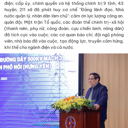
điện; cấp ủy, chính quyền và hệ thống chính trị 9 tỉnh, 43
huyện, 211 xã đã phát huy cơ chế "Đảng lãnh đạo, Nhà
nước quản lý, nhân dân làm chủ"; cảm ơn lực lượng công an,
quân đội, Mặt trận Tổ quốc, các đoàn thể chính trị-xã hội
(thanh niên, phụ nữ, công đoàn, cựu chiến binh, nông dân)
đã tích cực vào cuộc; các cơ quan báo chí, đội ngũ phóng
viên, nhà báo đã vào cuộc, tạo động lực, truyền cảm hứng,
khí thế cho ngành điện và cả nước.