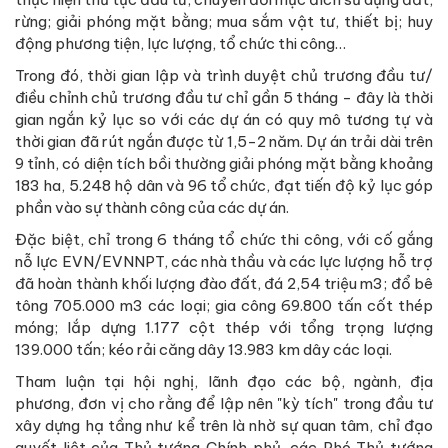
rừng; giải phóng mặt bằng; mua sắm vật tư, thiết bị; huy
động phương tiện, lực lượng, tổ chức thi công…
Trong đó, thời gian lập và trình duyệt chủ trương đầu tư/
điều chỉnh chủ trương đầu tư chỉ gần 5 tháng - đây là thời
gian ngắn kỷ lục so với các dự án có quy mô tương tự và
thời gian đã rút ngắn được từ 1,5-2 năm. Dự án trải dài trên
9 tỉnh, có diện tích bồi thường giải phóng mặt bằng khoảng
183 ha, 5.248 hộ dân và 96 tổ chức, đạt tiến độ kỷ lục góp
phần vào sự thành công của các dự án.
Đặc biệt, chỉ trong 6 tháng tổ chức thi công, với cố gắng
nỗ lực EVN/EVNNPT, các nhà thầu và các lực lượng hỗ trợ
đã hoàn thành khối lượng đào đất, đá 2,54 triệu m3; đổ bê
tông 705.000 m3 các loại; gia công 69.800 tấn cốt thép
móng; lắp dựng 1.177 cột thép với tổng trọng lượng
139.000 tấn; kéo rải căng dây 13.983 km dây các loại.
Tham luận tại hội nghị, lãnh đạo các bộ, ngành, địa
phương, đơn vị cho rằng để lập nên "kỳ tích" trong đầu tư
xây dựng hạ tầng như kể trên là nhờ sự quan tâm, chỉ đạo
quyết liệt của Thủ tướng Chính phủ, các Phó Thủ tướng