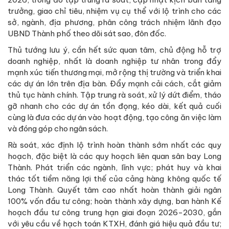
trưởng, giao chỉ tiêu, nhiệm vụ cụ thể với lộ trình cho các
sở, ngành, địa phương, phân công trách nhiệm lãnh đạo
UBND Thành phố theo dõi sát sao, đôn đốc.
Thủ tướng lưu ý, cần hết sức quan tâm, chủ động hỗ trợ
doanh nghiệp, nhất là doanh nghiệp tư nhân trong đẩy
mạnh xúc tiến thương mại, mở rộng thị trường và triển khai
các dự án lớn trên địa bàn. Đẩy mạnh cải cách, cắt giảm
thủ tục hành chính. Tập trung rà soát, xử lý dứt điểm, tháo
gỡ nhanh cho các dự án tồn đọng, kéo dài, kết quả cuối
cùng là đưa các dự án vào hoạt động, tạo công ăn việc làm
và đóng góp cho ngân sách.
Rà soát, xác định lộ trình hoàn thành sớm nhất các quy
hoạch, đặc biệt là các quy hoạch liên quan sân bay Long
Thành. Phát triển các ngành, lĩnh vực; phát huy và khai
thác tốt tiềm năng lợi thế của cảng hàng không quốc tế
Long Thành. Quyết tâm cao nhất hoàn thành giải ngân
100% vốn đầu tư công; hoàn thành xây dựng, ban hành Kế
hoạch đầu tư công trung hạn giai đoạn 2026-2030, gắn
với yêu cầu về hạch toán KTXH, đánh giá hiệu quả đầu tư;