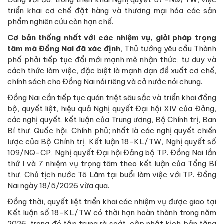
triển khai cơ chế đặt hàng và thương mại hóa các sản
phẩm nghiên cứu còn hạn chế.
Cơ bản thống nhất với các nhiệm vụ, giải pháp trọng
tâm mà Đồng Nai đã xác định
, Thủ tướng yêu cầu Thành
phố phải tiếp tục đổi mới mạnh mẽ nhận thức, tư duy và
cách thức làm việc, đặc biệt là mạnh dạn đề xuất cơ chế,
chính sách cho Đồng Nai nói riêng và cả nước nói chung.
Đồng Nai cần tiếp tục quán triệt sâu sắc và triển khai đồng
bộ, quyết liệt, hiệu quả Nghị quyết Đại hội XIV của Đảng,
các nghị quyết, kết luận của Trung ương, Bộ Chính trị, Ban
Bí thư, Quốc hội, Chính phủ; nhất là các nghị quyết chiến
lược của Bộ Chính trị, Kết luận 18-KL/TW, Nghị quyết số
109/NQ-CP, Nghị quyết Đại hội Đảng bộ TP. Đồng Nai lần
thứ I và 7 nhiệm vụ trọng tâm theo kết luận của Tổng Bí
thư, Chủ tịch nước Tô Lâm tại buổi làm việc với TP. Đồng
Nai ngày 18/5/2026 vừa qua.
Đồng thời, quyết liệt triển khai các nhiệm vụ được giao tại
Kết luận số 18-KL/TW có thời hạn hoàn thành trong năm
2026, trong đó tập trung rà soát, cập nhật kịch bản tăng