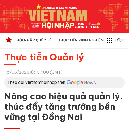
HỘI NHẬP QUỐC TẾ
THỰC TIỄN KINH NGHIỆM
CHÍNH SÁ
Thực tiễn Quản lý
15/06/2026 lúc 07:00 (GMT)
Theo dõi Vietnamhoinhap trên
Nâng cao hiệu quả quản lý,
thúc đẩy tăng trưởng bền
vững tại Đồng Nai