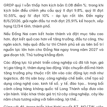
GRDP quý I vẫn thấp hơn kịch bản 0,08 điểm %; trong khi
kịch bản điều chỉnh yêu cầu quý II đạt 9,8%, quý III đạt
10,55%, quý IV đạt 10% - áp lực rất lớn. Đến ngày
8/6/2026, giải ngân đầu tư mới đạt 25,91% kế hoạch, xếp
hạng 12/34 tỉnh, thành phố.
Nếu Đồng Nai cam kết hoàn thành và đặt mục tiêu cao
hơn, đạt kết quả cao hơn về tăng trưởng, đầu tư công, thu
ngân sách, hiệu quả đầu tư thì Chính phủ sẽ ưu tiên bố trí
nguồn lực lớn hơn cho Đồng Nai ngay trong năm 2027 và
giai đoạn tới, Thủ tướng khẳng định.
Các động lực từ phát triển công nghiệp cũ đã tới hạn, giá
trị gia tăng ít, thâm dụng lao động. Việc chuyển đổi mô hình
tăng trưởng phụ thuộc rất lớn vào các động lực mới như
logistics, đô thị sân bay, công nghiệp chế biến, chế tạo sử
dụng công nghệ cao, kinh tế số, y tế, đào tạo… trong bối
cảnh cảng hàng không quốc tế Long Thành sắp đưa vào
vận hành. Việc khai thác giá trị từ cây công nghiệp, cây lâu
năm chưa tương xứng với tiềm năng, lợi thế…
Cùng với đó, trong triển khai Nghị quyết 57-NQ/TW, việc