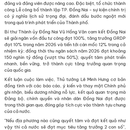
đảng và đảng viên được nâng cao. Đặc biệt, tổ chức thành
công Lễ công bố thành lập TP. Đồng Nai - sự kiện chính trị
có ý nghĩa lịch sử trọng đại, đánh dấu bước ngoặt mới
trong quá trình phát triển của Thành phố.
Bí thư Thành ủy Đồng Nai Vũ Hồng Văn cam kết Đồng Nai
sẽ giải ngân vốn đầu tư công đạt 100%, tăng trưởng GRDP
đạt 10% trong năm 2026 và tiến tới cán mốc 12% trong cả
nhiệm kỳ; đồng thời thu ngân sách năm 2026 đạt khoảng
150 nghìn tỷ đồng (vượt thu 50%); quyết tâm phát triển
nhanh, bền vững, trở thành cực tăng trưởng quan trọng
của quốc gia.
Kết luận cuộc làm việc, Thủ tướng Lê Minh Hưng cơ bản
đồng tình với các báo cáo, ý kiến và thay mặt Chính phủ
ghi nhận, biểu dương những nỗ lực, kết quả quan trọng mà
Đảng bộ, chính quyền và nhân dân Đồng Nai đạt được
trong thời gian qua, đóng góp tích cực vào thành tựu chung
của cả nước.
"Nếu địa phương nào cũng quyết tâm và đạt kết quả như
vậy thì cả nước sẽ đạt mục tiêu tăng trưởng 2 con số",