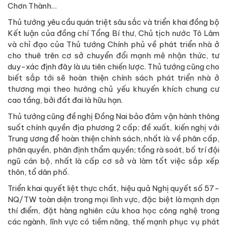
Chơn Thành…
Thủ tướng yêu cầu quán triệt sâu sắc và triển khai đồng bộ
Kết luận của đồng chí Tổng Bí thư, Chủ tịch nước Tô Lâm
và chỉ đạo của Thủ tướng Chính phủ về phát triển nhà ở
cho thuê trên cơ sở chuyển đổi mạnh mẽ nhận thức, tư
duy-xác định đây là ưu tiên chiến lược. Thủ tướng cũng cho
biết sắp tới sẽ hoàn thiện chính sách phát triển nhà ở
thương mại theo hướng chủ yếu khuyến khích chung cư
cao tầng, bởi đất đai là hữu hạn.
Thủ tướng cũng đề nghị Đồng Nai bảo đảm vận hành thông
suốt chính quyền địa phương 2 cấp; đề xuất, kiến nghị với
Trung ương để hoàn thiện chính sách, nhất là về phân cấp,
phân quyền, phân định thẩm quyền; tổng rà soát, bố trí đội
ngũ cán bộ, nhất là cấp cơ sở và làm tốt việc sắp xếp
thôn, tổ dân phố.
Triển khai quyết liệt thực chất, hiệu quả Nghị quyết số 57-
NQ/TW toàn diện trong mọi lĩnh vực, đặc biệt là mạnh dạn
thí điểm, đặt hàng nghiên cứu khoa học công nghệ trong
các ngành, lĩnh vực có tiềm năng, thế mạnh phục vụ phát