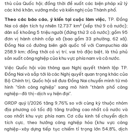
thù của Quốc hội; đồng thời đề xuất các biện pháp xử lý
các khó khăn, vướng mắc và kiến nghị của Thành phố.
Theo các báo cáo, ý kiến tại cuộc làm việc,
TP. Đồng
Nai có diện tích tự nhiên 12.737 km² (xếp thứ 9 cả nước);
dân số khoảng 5 triệu người (đứng thứ 3 cả nước); gồm 95
đơn vị hành chính cấp xã (bao gồm 33 phường, 62 xã).
Đồng Nai có đường biên giới quốc tế với Campuchia dài
258,9 km; đồng thời có vị trí, vai trò đặc biệt, là thủ phủ
sản xuất công nghiệp của khu vực phía nam và cả nước.
Việc Quốc hội vừa thông qua Nghị quyết thành lập TP.
Đồng Nai và sắp tới là các Nghị quyết quan trọng khác của
Bộ Chính trị, Quốc hội sẽ đưa Đồng Nai chuyển mình từ mô
hình "tỉnh công nghiệp" sang mô hình "thành phố công
nghiệp-đô thị-dịch vụ hiện đại".
GRDP quý I/2026 tăng 9,76% so với cùng kỳ thuộc nhóm
địa phương có tốc độ tăng trưởng cao nhất cả nước và
cao nhất khu vực phía nam. Cơ cấu kinh tế chuyển dịch
tích cực, theo hướng công nghiệp hóa (khu vực công
nghiệp-xây dựng tiếp tục chiếm tỉ trọng lớn 54,8%, dịch