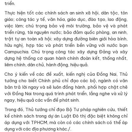
triển.
Thực hiện tốt các chính sách an sinh xã hội, dân tộc, tôn
giáo; công tác y tế, văn hóa, giáo dục, đào tạo, lao động,
việc làm; chú trọng bảo vệ môi trường, bảo vệ và phát
triển rừng, tài nguyên nước; bảo đảm quốc phòng, an ninh,
trật tự an toàn xã hội; xây dựng đường biên giới hòa bình,
hữu nghị, hợp tác và phát triển bền vững với nước bạn
Campuchia. Chú trọng công tác xây dựng Đảng và xây
dựng hệ thống cơ quan hành chính đoàn kết, thống nhất,
liêm chính, dân chủ, hành động, hiệu quả.
Cho ý kiến về các đề xuất, kiến nghị của Đồng Nai, Thủ
tướng cho biết Chính phủ chỉ đạo các bộ, ngành có văn
bản trả lời ngay và sẽ luôn đồng hành, phối hợp chặt chẽ
với Đồng Nai trong quá trình phát triển, lắng nghe và xử lý
ngay, hiệu quả các vấn đề phát sinh.
Trong đó, Thủ tướng chỉ đạo Bộ Tư pháp nghiên cứu, thiết
kế chính sách trong dự án Luật Đô thị đặc biệt không chỉ
áp dụng với TPHCM, mà còn có các chính sách có thể áp
dụng với các địa phương khác./.