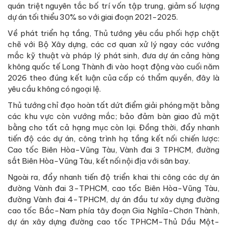
quán triệt nguyên tắc bố trí vốn tập trung, giảm số lượng
dự án tối thiểu 30% so với giai đoạn 2021-2025.
Về phát triển hạ tầng, Thủ tướng yêu cầu phối hợp chặt
chẽ với Bộ Xây dựng, các cơ quan xử lý ngay các vướng
mắc kỹ thuật và pháp lý phát sinh, đưa dự án cảng hàng
không quốc tế Long Thành đi vào hoạt động vào cuối năm
2026 theo đúng kết luận của cấp có thẩm quyền, đây là
yêu cầu không có ngoại lệ.
Thủ tướng chỉ đạo hoàn tất dứt điểm giải phóng mặt bằng
các khu vực còn vướng mắc; bảo đảm bàn giao đủ mặt
bằng cho tất cả hạng mục còn lại. Đồng thời, đẩy nhanh
tiến độ các dự án, công trình hạ tầng kết nối chiến lược:
Cao tốc Biên Hòa-Vũng Tàu, Vành đai 3 TPHCM, đường
sắt Biên Hòa-Vũng Tàu, kết nối nội địa với sân bay.
Ngoài ra, đẩy nhanh tiến độ triển khai thi công các dự án
đường Vành đai 3-TPHCM, cao tốc Biên Hòa-Vũng Tàu,
đường Vành đai 4-TPHCM, dự án đầu tư xây dựng đường
cao tốc Bắc-Nam phía tây đoạn Gia Nghĩa-Chơn Thành,
dự án xây dựng đường cao tốc TPHCM-Thủ Dầu Một-