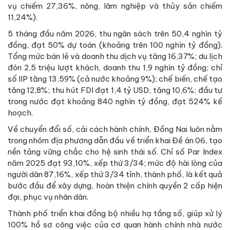
vụ chiếm 27,36%, nông, lâm nghiệp và thủy sản chiếm
11,24%).
5 tháng đầu năm 2026, thu ngân sách trên 50,4 nghìn tỷ
đồng, đạt 50% dự toán (khoảng trên 100 nghìn tỷ đồng).
Tổng mức bán lẻ và doanh thu dịch vụ tăng 16,37%; du lịch
đón 2,5 triệu lượt khách, doanh thu 1,9 nghìn tỷ đồng; chỉ
số IIP tăng 13,59% (cả nước khoảng 9%); chế biến, chế tạo
tăng 12,8%; thu hút FDI đạt 1,4 tỷ USD, tăng 10,6%; đầu tư
trong nước đạt khoảng 840 nghìn tỷ đồng, đạt 524% kế
hoạch.
Về chuyển đổi số, cải cách hành chính, Đồng Nai luôn nằm
trong nhóm địa phương dẫn đầu về triển khai Đề án 06, tạo
nền tảng vững chắc cho hệ sinh thái số. Chỉ số Par Index
năm 2025 đạt 93,10%, xếp thứ 3/34; mức độ hài lòng của
người dân 87,16%, xếp thứ 3/34 tỉnh, thành phố, là kết quả
bước đầu để xây dựng, hoàn thiện chính quyền 2 cấp hiện
đại, phục vụ nhân dân.
Thành phố triển khai đồng bộ nhiều hạ tầng số, giúp xử lý
100% hồ sơ công việc của cơ quan hành chính nhà nước