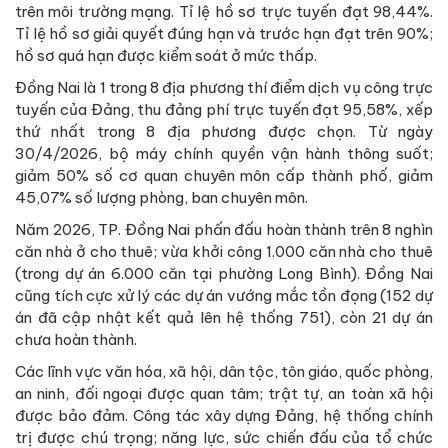
trên môi trường mạng. Tỉ lệ hồ sơ trực tuyến đạt 98,44%.
Tỉ lệ hồ sơ giải quyết đúng hạn và trước hạn đạt trên 90%;
hồ sơ quá hạn được kiểm soát ở mức thấp.
Đồng Nai là 1 trong 8 địa phương thí điểm dịch vụ công trực
tuyến của Đảng, thu đảng phí trực tuyến đạt 95,58%, xếp
thứ nhất trong 8 địa phương được chọn. Từ ngày
30/4/2026, bộ máy chính quyền vận hành thông suốt;
giảm 50% số cơ quan chuyên môn cấp thành phố, giảm
45,07% số lượng phòng, ban chuyên môn.
Năm 2026, TP. Đồng Nai phấn đấu hoàn thành trên 8 nghìn
căn nhà ở cho thuê; vừa khởi công 1.000 căn nhà cho thuê
(trong dự án 6.000 căn tại phường Long Bình). Đồng Nai
cũng tích cực xử lý các dự án vướng mắc tồn đọng (152 dự
án đã cập nhật kết quả lên hệ thống 751), còn 21 dự án
chưa hoàn thành.
Các lĩnh vực văn hóa, xã hội, dân tộc, tôn giáo, quốc phòng,
an ninh, đối ngoại được quan tâm; trật tự, an toàn xã hội
được bảo đảm. Công tác xây dựng Đảng, hệ thống chính
trị được chú trọng; năng lực, sức chiến đấu của tổ chức