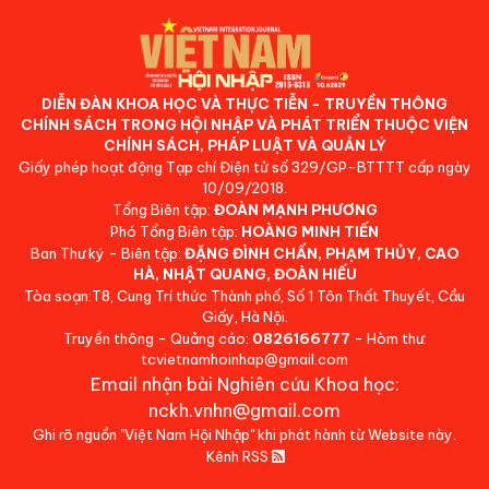
DIỄN ĐÀN KHOA HỌC VÀ THỰC TIỄN - TRUYỀN THÔNG
CHÍNH SÁCH TRONG HỘI NHẬP VÀ PHÁT TRIỂN THUỘC VIỆN
CHÍNH SÁCH, PHÁP LUẬT VÀ QUẢN LÝ
Giấy phép hoạt động Tạp chí Điện tử số 329/GP-BTTTT cấp ngày
10/09/2018.
Tổng Biên tập:
ĐOÀN MẠNH PHƯƠNG
Phó Tổng Biên tập:
HOÀNG MINH TIẾN
Ban Thư ký - Biên tập:
ĐẶNG ĐÌNH CHẤN, PHẠM THỦY, CAO
HÀ, NHẬT QUANG, ĐOÀN HIẾU
Tòa soạn:T8, Cung Trí thức Thành phố, Số 1 Tôn Thất Thuyết, Cầu
Giấy, Hà Nội.
Truyền thông - Quảng cáo:
0826166777
- Hòm thư:
tcvietnamhoinhap@gmail.com
Email nhận bài Nghiên cứu Khoa học:
nckh.vnhn@gmail.com
Ghi rõ nguồn "Việt Nam Hội Nhập" khi phát hành từ Website này.
Kênh RSS