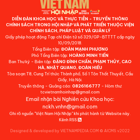
DIỄN ĐÀN KHOA HỌC VÀ THỰC TIỄN - TRUYỀN THÔNG
CHÍNH SÁCH TRONG HỘI NHẬP VÀ PHÁT TRIỂN THUỘC VIỆN
CHÍNH SÁCH, PHÁP LUẬT VÀ QUẢN LÝ
Giấy phép hoạt động Tạp chí Điện tử số 329/GP-BTTTT cấp ngày
10/09/2018.
Tổng Biên tập:
ĐOÀN MẠNH PHƯƠNG
Phó Tổng Biên tập:
HOÀNG MINH TIẾN
Ban Thư ký - Biên tập:
ĐẶNG ĐÌNH CHẤN, PHẠM THỦY, CAO
HÀ, NHẬT QUANG, ĐOÀN HIẾU
Tòa soạn:T8, Cung Trí thức Thành phố, Số 1 Tôn Thất Thuyết, Cầu
Giấy, Hà Nội.
Truyền thông - Quảng cáo:
0826166777
- Hòm thư:
tcvietnamhoinhap@gmail.com
Email nhận bài Nghiên cứu Khoa học:
nckh.vnhn@gmail.com
Ghi rõ nguồn "Việt Nam Hội Nhập" khi phát hành từ Website này.
Kênh RSS
Designed & developed by VIETNAMPEDIA.COM
©
AICMS v2022