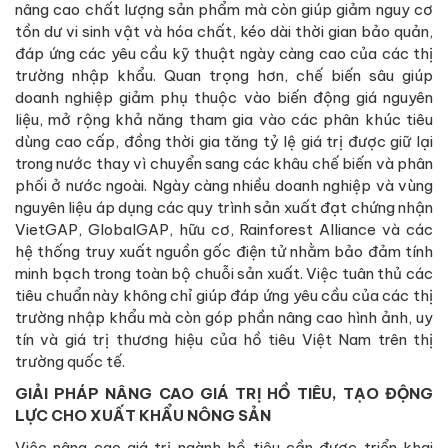
nâng cao chất lượng sản phẩm mà còn giúp giảm nguy cơ
tồn dư vi sinh vật và hóa chất, kéo dài thời gian bảo quản,
đáp ứng các yêu cầu kỹ thuật ngày càng cao của các thị
trường nhập khẩu. Quan trọng hơn, chế biến sâu giúp
doanh nghiệp giảm phụ thuộc vào biến động giá nguyên
liệu, mở rộng khả năng tham gia vào các phân khúc tiêu
dùng cao cấp, đồng thời gia tăng tỷ lệ giá trị được giữ lại
trong nước thay vì chuyển sang các khâu chế biến và phân
phối ở nước ngoài. Ngày càng nhiều doanh nghiệp và vùng
nguyên liệu áp dụng các quy trình sản xuất đạt chứng nhận
VietGAP, GlobalGAP, hữu cơ, Rainforest Alliance và các
hệ thống truy xuất nguồn gốc điện tử nhằm bảo đảm tính
minh bạch trong toàn bộ chuỗi sản xuất. Việc tuân thủ các
tiêu chuẩn này không chỉ giúp đáp ứng yêu cầu của các thị
trường nhập khẩu mà còn góp phần nâng cao hình ảnh, uy
tín và giá trị thương hiệu của hồ tiêu Việt Nam trên thị
trường quốc tế.
GIẢI PHÁP NÂNG CAO GIÁ TRỊ HỒ TIÊU, TẠO ĐỘNG
LỰC CHO XUẤT KHẨU NÔNG SẢN
Việc nâng cao giá trị ngành hồ tiêu cần được triển khai