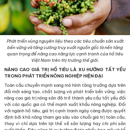
Phát triển vùng nguyên liệu theo các tiêu chuẩn sản xuất
bền vững và tăng cường truy xuất nguồn gốc là nền tảng
quan trọng để nâng cao năng lực cạnh tranh của hồ tiêu
Việt Nam trên thị trường thế giới.
NÂNG CAO GIÁ TRỊ HỒ TIÊU LÀ XU HƯỚNG TẤT YẾU
TRONG PHÁT TRIỂN NÔNG NGHIỆP HIỆN ĐẠI
Toàn cầu chuyển mạnh sang mô hình tăng trưởng dựa trên
đổi mới sáng tạo, chất lượng và phát triển bền vững, việc
nâng cao giá trị nông sản đã trở thành yêu cầu tất yếu đối
với các quốc gia có thế mạnh xuất khẩu nông nghiệp. Đối
với ngành hồ tiêu, giá trị cạnh tranh ngày càng được quyết
định bởi khả năng tham gia sâu vào chuỗi giá trị toàn cầu,
thay vì chỉ dựa trên lợi thế về sản lượng hay chi phí sản
xuất thấp. Đây cũng là xu hướng được nhiều học giả và tổ