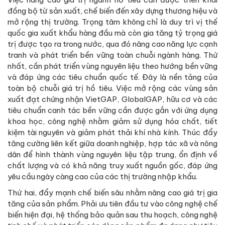
đồng bộ từ sản xuất, chế biến đến xây dựng thương hiệu và
mở rộng thị trường. Trọng tâm không chỉ là duy trì vị thế
quốc gia xuất khẩu hàng đầu mà còn gia tăng tỷ trọng giá
trị được tạo ra trong nước, qua đó nâng cao năng lực cạnh
tranh và phát triển bền vững toàn chuỗi ngành hàng. Thứ
nhất, cần phát triển vùng nguyên liệu theo hướng bền vững
và đáp ứng các tiêu chuẩn quốc tế. Đây là nền tảng của
toàn bộ chuỗi giá trị hồ tiêu. Việc mở rộng các vùng sản
xuất đạt chứng nhận VietGAP, GlobalGAP, hữu cơ và các
tiêu chuẩn canh tác bền vững cần được gắn với ứng dụng
khoa học, công nghệ nhằm giảm sử dụng hóa chất, tiết
kiệm tài nguyên và giảm phát thải khí nhà kính. Thúc đẩy
tăng cường liên kết giữa doanh nghiệp, hợp tác xã và nông
dân để hình thành vùng nguyên liệu tập trung, ổn định về
chất lượng và có khả năng truy xuất nguồn gốc, đáp ứng
yêu cầu ngày càng cao của các thị trường nhập khẩu.
Thứ hai, đẩy mạnh chế biến sâu nhằm nâng cao giá trị gia
tăng của sản phẩm. Phải ưu tiên đầu tư vào công nghệ chế
biến hiện đại, hệ thống bảo quản sau thu hoạch, công nghệ