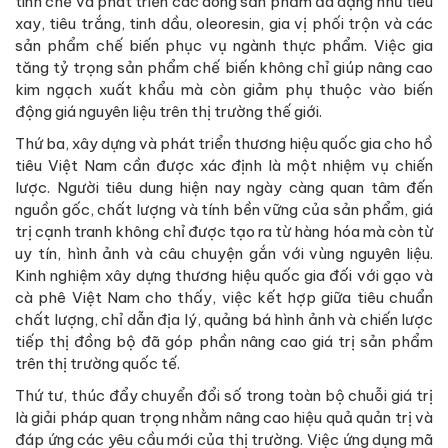
tinh chế và phát triển các dòng sản phẩm đa dạng như tiêu
xay, tiêu trắng, tinh dầu, oleoresin, gia vị phối trộn và các
sản phẩm chế biến phục vụ ngành thực phẩm. Việc gia
tăng tỷ trọng sản phẩm chế biến không chỉ giúp nâng cao
kim ngạch xuất khẩu mà còn giảm phụ thuộc vào biến
động giá nguyên liệu trên thị trường thế giới.
Thứ ba, xây dựng và phát triển thương hiệu quốc gia cho hồ
tiêu Việt Nam cần được xác định là một nhiệm vụ chiến
lược. Người tiêu dung hiện nay ngày càng quan tâm đến
nguồn gốc, chất lượng và tính bền vững của sản phẩm, giá
trị cạnh tranh không chỉ được tạo ra từ hàng hóa mà còn từ
uy tín, hình ảnh và câu chuyện gắn với vùng nguyên liệu.
Kinh nghiệm xây dựng thương hiệu quốc gia đối với gạo và
cà phê Việt Nam cho thấy, việc kết hợp giữa tiêu chuẩn
chất lượng, chỉ dẫn địa lý, quảng bá hình ảnh và chiến lược
tiếp thị đồng bộ đã góp phần nâng cao giá trị sản phẩm
trên thị trường quốc tế.
Thứ tư, thúc đẩy chuyển đổi số trong toàn bộ chuỗi giá trị
là giải pháp quan trọng nhằm nâng cao hiệu quả quản trị và
đáp ứng các yêu cầu mới của thị trường. Việc ứng dụng mã