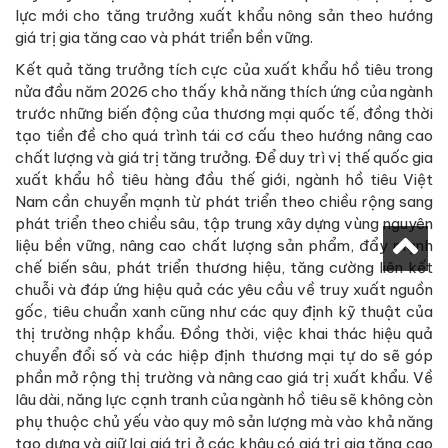
lực mới cho tăng trưởng xuất khẩu nông sản theo hướng
giá trị gia tăng cao và phát triển bền vững.
Kết quả tăng trưởng tích cực của xuất khẩu hồ tiêu trong
nửa đầu năm 2026 cho thấy khả năng thích ứng của ngành
trước những biến động của thương mại quốc tế, đồng thời
tạo tiền đề cho quá trình tái cơ cấu theo hướng nâng cao
chất lượng và giá trị tăng trưởng. Để duy trì vị thế quốc gia
xuất khẩu hồ tiêu hàng đầu thế giới, ngành hồ tiêu Việt
Nam cần chuyển mạnh từ phát triển theo chiều rộng sang
phát triển theo chiều sâu, tập trung xây dựng vùng nguyên
liệu bền vững, nâng cao chất lượng sản phẩm, đẩy mạnh
chế biến sâu, phát triển thương hiệu, tăng cường liên kết
chuỗi và đáp ứng hiệu quả các yêu cầu về truy xuất nguồn
gốc, tiêu chuẩn xanh cũng như các quy định kỹ thuật của
thị trường nhập khẩu. Đồng thời, việc khai thác hiệu quả
chuyển đổi số và các hiệp định thương mại tự do sẽ góp
phần mở rộng thị trường và nâng cao giá trị xuất khẩu. Về
lâu dài, năng lực cạnh tranh của ngành hồ tiêu sẽ không còn
phụ thuộc chủ yếu vào quy mô sản lượng mà vào khả năng
tạo dựng và giữ lại giá trị ở các khâu có giá trị gia tăng cao