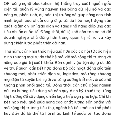
QR, công nghệ blockchain, hệ thống truy xuất nguồn gốc
điện tử, quản lý vùng nguyên liệu bằng dữ liệu số và các
công cụ phân tích, dự báo thị trường sẽ giúp nâng cao tính
minh bạch của chuỗi cung ứng, tối ưu hóa hoạt động sản
xuất, giảm chi phí giao dịch và tăng khả năng đáp ứng các
tiêu chuẩn quốc tế. Đồng thời, dữ liệu số còn tạo cơ sở để
doanh nghiệp chủ động hơn trong quản trị rủi ro và xây
dựng chiến lược phát triển dài hạn.
Thứ năm, cần khai thác hiệu quả hơn các cơ hội từ các hiệp
định thương mại tự do thế hệ mới để mở rộng thị trường và
nâng cao giá trị xuất khẩu. Bên cạnh việc tận dụng ưu đãi
về thuế quan, cần kết hợp đồng bộ các hoạt động xúc tiến
thương mại, phát triển dịch vụ logistics, mở rộng thương
mại điện tử xuyên biên giới và tăng cường kết nối với các hệ
thống phân phối quốc tế. Đồng thời, cần chủ động nghiên
cứu xu hướng tiêu dùng và các quy định kỹ thuật tại từng
thị trường để xây dựng chiến lược tiếp cận phù hợp. Chỉ khi
kết hợp hiệu quả giữa nâng cao chất lượng sản phẩm với
mở rộng thị trường tiêu thụ, ngành hồ tiêu mới có thể phát
huy đầy đủ lợi thế từ hội nhập kinh tế quốc tế, tạo động