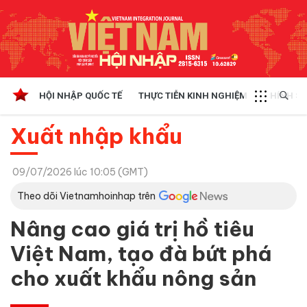
HỘI NHẬP QUỐC TẾ
THỰC TIỄN KINH NGHIỆM
CHÍNH SÁ
Xuất nhập khẩu
09/07/2026 lúc 10:05 (GMT)
Theo dõi Vietnamhoinhap trên
Nâng cao giá trị hồ tiêu
Việt Nam, tạo đà bứt phá
cho xuất khẩu nông sản