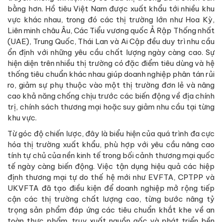
bằng hơn. Hồ tiêu Việt Nam được xuất khẩu tới nhiều khu
vực khác nhau, trong đó các thị trường lớn như Hoa Kỳ,
Liên minh châu Âu, Các Tiểu vương quốc Ả Rập Thống nhất
(UAE), Trung Quốc, Thái Lan và Ai Cập đều duy trì nhu cầu
ổn định với những yêu cầu chất lượng ngày càng cao. Sự
hiện diện trên nhiều thị trường có đặc điểm tiêu dùng và hệ
thống tiêu chuẩn khác nhau giúp doanh nghiệp phân tán rủi
ro, giảm sự phụ thuộc vào một thị trường đơn lẻ và nâng
cao khả năng chống chịu trước các biến động về địa chính
trị, chính sách thương mại hoặc suy giảm nhu cầu tại từng
khu vực.
Từ góc độ chiến lược, đây là biểu hiện của quá trình đa cực
hóa thị trường xuất khẩu, phù hợp với yêu cầu nâng cao
tính tự chủ của nền kinh tế trong bối cảnh thương mại quốc
tế ngày càng biến động. Việc tận dụng hiệu quả các hiệp
định thương mại tự do thế hệ mới như EVFTA, CPTPP và
UKVFTA đã tạo điều kiện để doanh nghiệp mở rộng tiếp
cận các thị trường chất lượng cao, từng bước nâng tỷ
trọng sản phẩm đáp ứng các tiêu chuẩn khắt khe về an
toàn thực phẩm, truy xuất nguồn gốc và phát triển bền