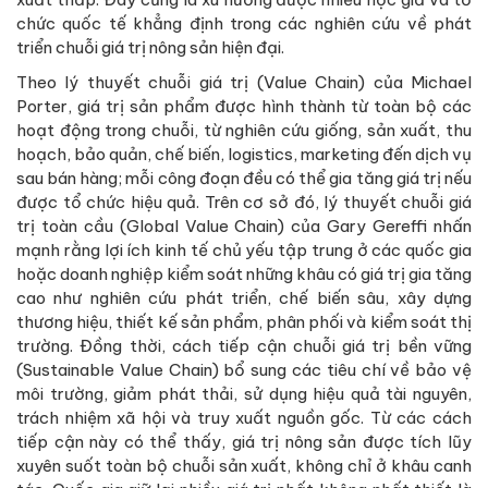
chức quốc tế khẳng định trong các nghiên cứu về phát
triển chuỗi giá trị nông sản hiện đại.
Theo lý thuyết chuỗi giá trị (Value Chain) của Michael
Porter, giá trị sản phẩm được hình thành từ toàn bộ các
hoạt động trong chuỗi, từ nghiên cứu giống, sản xuất, thu
hoạch, bảo quản, chế biến, logistics, marketing đến dịch vụ
sau bán hàng; mỗi công đoạn đều có thể gia tăng giá trị nếu
được tổ chức hiệu quả. Trên cơ sở đó, lý thuyết chuỗi giá
trị toàn cầu (Global Value Chain) của Gary Gereffi nhấn
mạnh rằng lợi ích kinh tế chủ yếu tập trung ở các quốc gia
hoặc doanh nghiệp kiểm soát những khâu có giá trị gia tăng
cao như nghiên cứu phát triển, chế biến sâu, xây dựng
thương hiệu, thiết kế sản phẩm, phân phối và kiểm soát thị
trường. Đồng thời, cách tiếp cận chuỗi giá trị bền vững
(Sustainable Value Chain) bổ sung các tiêu chí về bảo vệ
môi trường, giảm phát thải, sử dụng hiệu quả tài nguyên,
trách nhiệm xã hội và truy xuất nguồn gốc. Từ các cách
tiếp cận này có thể thấy, giá trị nông sản được tích lũy
xuyên suốt toàn bộ chuỗi sản xuất, không chỉ ở khâu canh