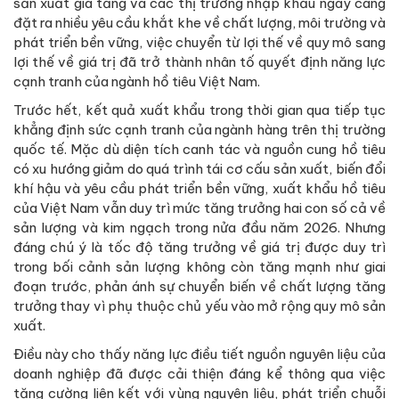
sản xuất gia tăng và các thị trường nhập khẩu ngày càng
đặt ra nhiều yêu cầu khắt khe về chất lượng, môi trường và
phát triển bền vững, việc chuyển từ lợi thế về quy mô sang
lợi thế về giá trị đã trở thành nhân tố quyết định năng lực
cạnh tranh của ngành hồ tiêu Việt Nam.
Trước hết, kết quả xuất khẩu trong thời gian qua tiếp tục
khẳng định sức cạnh tranh của ngành hàng trên thị trường
quốc tế. Mặc dù diện tích canh tác và nguồn cung hồ tiêu
có xu hướng giảm do quá trình tái cơ cấu sản xuất, biến đổi
khí hậu và yêu cầu phát triển bền vững, xuất khẩu hồ tiêu
của Việt Nam vẫn duy trì mức tăng trưởng hai con số cả về
sản lượng và kim ngạch trong nửa đầu năm 2026. Nhưng
đáng chú ý là tốc độ tăng trưởng về giá trị được duy trì
trong bối cảnh sản lượng không còn tăng mạnh như giai
đoạn trước, phản ánh sự chuyển biến về chất lượng tăng
trưởng thay vì phụ thuộc chủ yếu vào mở rộng quy mô sản
xuất.
Điều này cho thấy năng lực điều tiết nguồn nguyên liệu của
doanh nghiệp đã được cải thiện đáng kể thông qua việc
tăng cường liên kết với vùng nguyên liệu, phát triển chuỗi