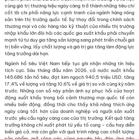
cùng giá trị thương hiệu ngày càng trở thành những tiêu chí
cốt lõi chi phối năng lực cạnh tranh của ngành hàng nông
sản trên thị trường quốc tế. Sự thay đổi trong chính sách
thương mại và các hàng rào kỹ thuật của nhiều thị trường
nhập khẩu lớn đòi hỏi các quốc gia xuất khẩu phải chuyển
mạnh từ tư duy gia tăng sản lượng sang phát triển chuỗi giá
trị bền vững, lấy chất lượng và giá trị gia tăng làm động lực
tăng trưởng dài hạn.
Ngành hồ tiêu Việt Nam tiếp tục ghi nhận những tín hiệu
tích cực. Sáu tháng đầu năm 2026, cả nước xuất khẩu
145.686 tấn hồ tiêu, đạt kim ngạch 940,5 triệu USD, tăng
17,4% về lượng và tăng 10,6% về giá trị so với cùng kỳ năm
trước. Những con số này phản ánh sự phục hồi của hoạt
động xuất khẩu trong bối cảnh thương mại quốc tế còn
nhiều biến động, đồng thời cho thấy khả năng thích ứng
ngày càng tốt hơn của doanh nghiệp và người sản xuất
trước yêu cầu ngày càng cao của thị trường. Kết quả tăng
trưởng không chỉ xuất phát từ yếu tố cung - cầu hay diễn
biến giá cả, mà còn gắn với quá trình nâng cao chất lượng
sản phẩm, mở rộng các vùng nguyên liệu đáp ứng tiêu