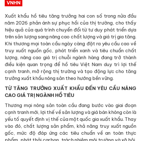
VNHN
Xuất khẩu hồ tiêu tăng trưởng hai con số trong nửa đầu
năm 2026 phản ánh sự phục hồi của thị trường, cho thấy
hiệu quả của quá trình chuyển đổi từ tư duy phát triển dựa
trên sản lượng sang nâng cao chất lượng và giá trị gia tăng.
Khi thương mại toàn cầu ngày càng đặt ra yêu cầu cao về
truy xuất nguồn gốc, phát triển xanh và tiêu chuẩn chất
lượng, nâng cao giá trị chuỗi ngành hàng đang trở thành
điều kiện quan trọng để hồ tiêu Việt Nam duy trì lợi thế
cạnh tranh, mở rộng thị trường và tạo động lực cho tăng
trưởng xuất khẩu nông sản theo hướng bền vững.
TỪ TĂNG TRƯỞNG XUẤT KHẨU ĐẾN YÊU CẦU NÂNG
CAO GIÁ TRỊ NGÀNH HỒ TIÊU
Thương mại nông sản toàn cầu đang bước vào giai đoạn
cạnh tranh mới, lợi thế về sản lượng và giá bán không còn là
yếu tố quyết định vị thế của một quốc gia xuất khẩu. Thay
vào đó, chất lượng sản phẩm, khả năng truy xuất nguồn
gốc, mức độ đáp ứng các tiêu chuẩn về an toàn thực
phẩm, phát thải carbon, trách nhiệm môi trường và xã hội,