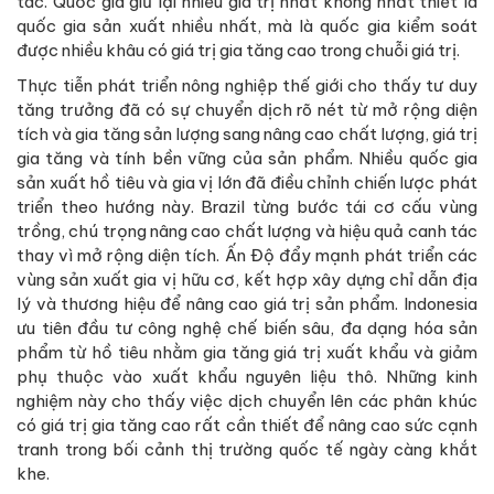
tác. Quốc gia giữ lại nhiều giá trị nhất không nhất thiết là
quốc gia sản xuất nhiều nhất, mà là quốc gia kiểm soát
được nhiều khâu có giá trị gia tăng cao trong chuỗi giá trị.
Thực tiễn phát triển nông nghiệp thế giới cho thấy tư duy
tăng trưởng đã có sự chuyển dịch rõ nét từ mở rộng diện
tích và gia tăng sản lượng sang nâng cao chất lượng, giá trị
gia tăng và tính bền vững của sản phẩm. Nhiều quốc gia
sản xuất hồ tiêu và gia vị lớn đã điều chỉnh chiến lược phát
triển theo hướng này. Brazil từng bước tái cơ cấu vùng
trồng, chú trọng nâng cao chất lượng và hiệu quả canh tác
thay vì mở rộng diện tích. Ấn Độ đẩy mạnh phát triển các
vùng sản xuất gia vị hữu cơ, kết hợp xây dựng chỉ dẫn địa
lý và thương hiệu để nâng cao giá trị sản phẩm. Indonesia
ưu tiên đầu tư công nghệ chế biến sâu, đa dạng hóa sản
phẩm từ hồ tiêu nhằm gia tăng giá trị xuất khẩu và giảm
phụ thuộc vào xuất khẩu nguyên liệu thô. Những kinh
nghiệm này cho thấy việc dịch chuyển lên các phân khúc
có giá trị gia tăng cao rất cần thiết để nâng cao sức cạnh
tranh trong bối cảnh thị trường quốc tế ngày càng khắt
khe.