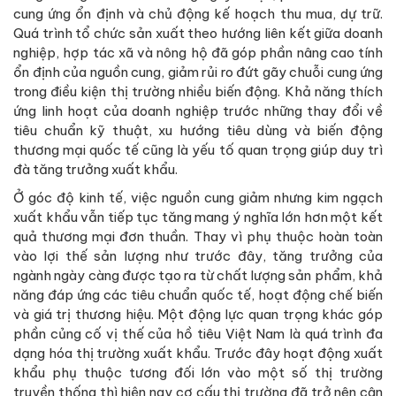
cung ứng ổn định và chủ động kế hoạch thu mua, dự trữ.
Quá trình tổ chức sản xuất theo hướng liên kết giữa doanh
nghiệp, hợp tác xã và nông hộ đã góp phần nâng cao tính
ổn định của nguồn cung, giảm rủi ro đứt gãy chuỗi cung ứng
trong điều kiện thị trường nhiều biến động. Khả năng thích
ứng linh hoạt của doanh nghiệp trước những thay đổi về
tiêu chuẩn kỹ thuật, xu hướng tiêu dùng và biến động
thương mại quốc tế cũng là yếu tố quan trọng giúp duy trì
đà tăng trưởng xuất khẩu.
Ở góc độ kinh tế, việc nguồn cung giảm nhưng kim ngạch
xuất khẩu vẫn tiếp tục tăng mang ý nghĩa lớn hơn một kết
quả thương mại đơn thuần. Thay vì phụ thuộc hoàn toàn
vào lợi thế sản lượng như trước đây, tăng trưởng của
ngành ngày càng được tạo ra từ chất lượng sản phẩm, khả
năng đáp ứng các tiêu chuẩn quốc tế, hoạt động chế biến
và giá trị thương hiệu. Một động lực quan trọng khác góp
phần củng cố vị thế của hồ tiêu Việt Nam là quá trình đa
dạng hóa thị trường xuất khẩu. Trước đây hoạt động xuất
khẩu phụ thuộc tương đối lớn vào một số thị trường
truyền thống thì hiện nay cơ cấu thị trường đã trở nên cân