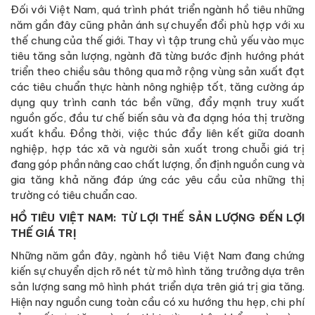
Đối với Việt Nam, quá trình phát triển ngành hồ tiêu những
năm gần đây cũng phản ánh sự chuyển đổi phù hợp với xu
thế chung của thế giới. Thay vì tập trung chủ yếu vào mục
tiêu tăng sản lượng, ngành đã từng bước định hướng phát
triển theo chiều sâu thông qua mở rộng vùng sản xuất đạt
các tiêu chuẩn thực hành nông nghiệp tốt, tăng cường áp
dụng quy trình canh tác bền vững, đẩy mạnh truy xuất
nguồn gốc, đầu tư chế biến sâu và đa dạng hóa thị trường
xuất khẩu. Đồng thời, việc thúc đẩy liên kết giữa doanh
nghiệp, hợp tác xã và người sản xuất trong chuỗi giá trị
đang góp phần nâng cao chất lượng, ổn định nguồn cung và
gia tăng khả năng đáp ứng các yêu cầu của những thị
trường có tiêu chuẩn cao.
HỒ TIÊU VIỆT NAM: TỪ LỢI THẾ SẢN LƯỢNG ĐẾN LỢI
THẾ GIÁ TRỊ
Những năm gần đây, ngành hồ tiêu Việt Nam đang chứng
kiến sự chuyển dịch rõ nét từ mô hình tăng trưởng dựa trên
sản lượng sang mô hình phát triển dựa trên giá trị gia tăng.
Hiện nay nguồn cung toàn cầu có xu hướng thu hẹp, chi phí