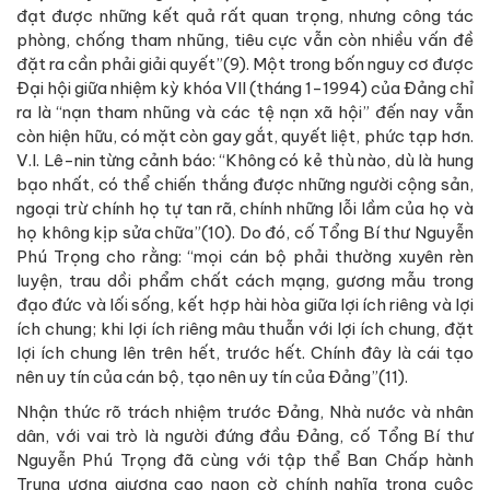
đạt được những kết quả rất quan trọng, nhưng công tác
phòng, chống tham nhũng, tiêu cực vẫn còn nhiều vấn đề
đặt ra cần phải giải quyết”(9). Một trong bốn nguy cơ được
Đại hội giữa nhiệm kỳ khóa VII (tháng 1-1994) của Đảng chỉ
ra là “nạn tham nhũng và các tệ nạn xã hội” đến nay vẫn
còn hiện hữu, có mặt còn gay gắt, quyết liệt, phức tạp hơn.
V.I. Lê-nin từng cảnh báo: “Không có kẻ thù nào, dù là hung
bạo nhất, có thể chiến thắng được những người cộng sản,
ngoại trừ chính họ tự tan rã, chính những lỗi lầm của họ và
họ không kịp sửa chữa”(10). Do đó, cố Tổng Bí thư Nguyễn
Phú Trọng cho rằng: “mọi cán bộ phải thường xuyên rèn
luyện, trau dồi phẩm chất cách mạng, gương mẫu trong
đạo đức và lối sống, kết hợp hài hòa giữa lợi ích riêng và lợi
ích chung; khi lợi ích riêng mâu thuẫn với lợi ích chung, đặt
lợi ích chung lên trên hết, trước hết. Chính đây là cái tạo
nên uy tín của cán bộ, tạo nên uy tín của Đảng”(11).
Nhận thức rõ trách nhiệm trước Đảng, Nhà nước và nhân
dân, với vai trò là người đứng đầu Đảng, cố Tổng Bí thư
Nguyễn Phú Trọng đã cùng với tập thể Ban Chấp hành
Trung ương giương cao ngọn cờ chính nghĩa trong cuộc