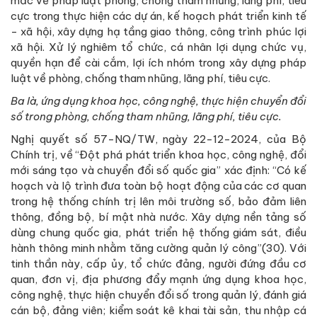
mắc về pháp luật phòng, chống tham nhũng, lãng phí, tiêu
cực trong thực hiện các dự án, kế hoạch phát triển kinh tế
- xã hội, xây dựng hạ tầng giao thông, công trình phúc lợi
xã hội. Xử lý nghiêm tổ chức, cá nhân lợi dụng chức vụ,
quyền hạn để cài cắm, lợi ích nhóm trong xây dựng pháp
luật về phòng, chống tham nhũng, lãng phí, tiêu cực.
Ba là, ứng dụng khoa học, công nghệ, thực hiện chuyển đổi
số trong phòng, chống tham nhũng, lãng phí, tiêu cực.
Nghị quyết số 57-NQ/TW, ngày 22-12-2024, của Bộ
Chính trị, về “Đột phá phát triển khoa học, công nghệ, đổi
mới sáng tạo và chuyển đổi số quốc gia” xác định: “Có kế
hoạch và lộ trình đưa toàn bộ hoạt động của các cơ quan
trong hệ thống chính trị lên môi trường số, bảo đảm liên
thông, đồng bộ, bí mật nhà nước. Xây dựng nền tảng số
dùng chung quốc gia, phát triển hệ thống giám sát, điều
hành thông minh nhằm tăng cường quản lý công”(30). Với
tinh thần này, cấp ủy, tổ chức đảng, người đứng đầu cơ
quan, đơn vị, địa phương đẩy mạnh ứng dụng khoa học,
công nghệ, thực hiện chuyển đổi số trong quản lý, đánh giá
cán bộ, đảng viên; kiểm soát kê khai tài sản, thu nhập cá