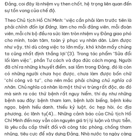
Đảng, coi đây là nhiệm vụ then chốt, hệ trọng liên quan đến
sự tồn vong của chế độ.
Theo Chủ tịch Hồ Chí Minh: “việc cần phải làm trước tiên là
phải
chỉnh đốn lại Đảng
, làm cho mỗi đảng viên, mỗi đoàn
viên, mỗi chi bộ đều ra sức làm tròn nhiệm vụ Đảng giao phó
cho mình, toàn tâm, toàn ý phục vụ nhân dân. Làm được
như vậy, thì dù công việc to lớn mấy, khó khăn mấy chúng
ta cũng nhất định thắng lợi”(3). Trong tác phẩm “Sửa đổi
lối làm việc”, phần Tư cách và đạo đức cách mạng, Người
đã chỉ ra những khuyết điểm, sai lầm trong Đảng, đó là còn
có những người chưa học được, chưa làm được bốn chữ
“chí công vô tư”, cho nên mắc phải chứng
chủ nghĩa cá
nhân.
Chủ nghĩa cá nhân là một thứ vi trùng rất độc, do đó
mà sinh ra các thứ bệnh rất nguy hiểm, thí dụ như những
bệnh sau đây: bệnh tham lam, bệnh lười biếng, bệnh kiêu
ngạo, bệnh hiếu danh, thiếu kỷ luật, óc hẹp hòi, óc địa
phương, óc lãnh tụ(4)… Những cảnh báo của Chủ tịch Hồ
Chí Minh đến nay vẫn còn nguyên giá trị lý luận và thực tiễn,
là yêu cầu cấp thiết đối với công tác phòng, chống tham
nhũng, tiêu cực để xây dựng Đảng, Nhà nước ta ngày càng