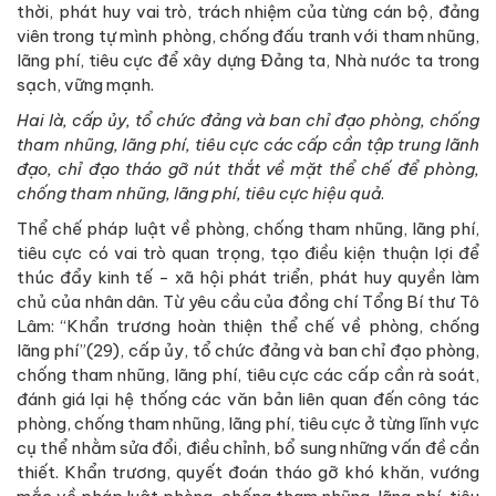
thời, phát huy vai trò, trách nhiệm của từng cán bộ, đảng
viên trong tự mình phòng, chống đấu tranh với tham nhũng,
lãng phí, tiêu cực để xây dựng Đảng ta, Nhà nước ta trong
sạch, vững mạnh.
Hai là, cấp ủy, tổ chức đảng và ban c
hỉ đạo phòng, chống
tham nhũng, lãng phí, tiêu cực các cấp cần tập trung lãnh
đạo, chỉ đạo tháo gỡ nút thắt về mặt thể chế để phòng,
chống tham nhũng, lãng phí, tiêu cực hiệu quả
.
Thể chế pháp luật về phòng, chống tham nhũng, lãng phí,
tiêu cực có vai trò quan trọng, tạo điều kiện thuận lợi để
thúc đẩy kinh tế - xã hội phát triển, phát huy quyền làm
chủ của nhân dân. Từ yêu cầu của đồng chí Tổng Bí thư Tô
Lâm: “Khẩn trương hoàn thiện thể chế về phòng, chống
lãng phí”(29), cấp ủy, tổ chức đảng và ban chỉ đạo phòng,
chống tham nhũng, lãng phí, tiêu cực các cấp cần rà soát,
đánh giá lại hệ thống các văn bản liên quan đến công tác
phòng, chống tham nhũng, lãng phí, tiêu cực ở từng lĩnh vực
cụ thể nhằm sửa đổi, điều chỉnh, bổ sung những vấn đề cần
thiết. Khẩn trương, quyết đoán tháo gỡ khó khăn, vướng