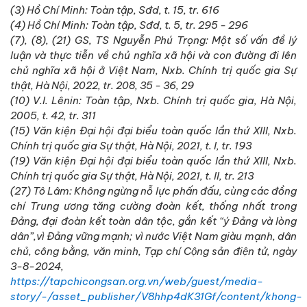
(3) Hồ Chí Minh: Toàn tập, Sđd, t. 15, tr. 616
(4) Hồ Chí Minh: Toàn tập, Sđd, t. 5, tr. 295 - 296
(7), (8), (21) GS, TS Nguyễn Phú Trọng: Một số vấn đề lý
luận và thực tiễn về chủ nghĩa xã hội và con đường đi lên
chủ nghĩa xã hội ở Việt Nam, Nxb. Chính trị quốc gia Sự
thật, Hà Nội, 2022, tr. 208, 35 - 36, 29
(10) V.I. Lênin: Toàn tập, Nxb. Chính trị quốc gia, Hà Nội,
2005, t. 42, tr. 311
(15) Văn kiện Đại hội đại biểu toàn quốc lần thứ XIII, Nxb.
Chính trị quốc gia Sự thật, Hà Nội, 2021, t. I, tr. 193
(19) Văn kiện Đại hội đại biểu toàn quốc lần thứ XIII, Nxb.
Chính trị quốc gia Sự thật, Hà Nội, 2021, t. II, tr. 213
(27) Tô Lâm: Không ngừng nỗ lực phấn đấu, cùng các đồng
chí Trung ương tăng cường đoàn kết, thống nhất trong
Đảng, đại đoàn kết toàn dân tộc, gắn kết “ý Đảng và lòng
dân”,vì Đảng vững mạnh; vì nước Việt Nam giàu mạnh, dân
chủ, công bằng, văn minh, Tạp chí Cộng sản điện tử, ngày
3-8-2024,
https://tapchicongsan.org.vn/web/guest/media-
story/-/asset_publisher/V8hhp4dK31Gf/content/khong-