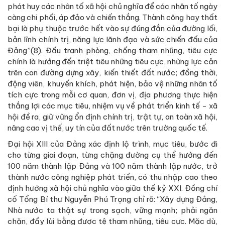
phát huy các nhân tố xã hội chủ nghĩa để các nhân tố ngày
càng chi phối, áp đảo và chiến thắng. Thành công hay thất
bại là phụ thuộc trước hết vào sự đúng đắn của đường lối,
bản lĩnh chính trị, năng lực lãnh đạo và sức chiến đấu của
Đảng”(8). Đấu tranh phòng, chống tham nhũng, tiêu cực
chính là hướng đến triệt tiêu những tiêu cực, những lực cản
trên con đường dựng xây, kiến thiết đất nước; đồng thời,
động viên, khuyến khích, phát hiện, bảo vệ những nhân tố
tích cực trong mỗi cơ quan, đơn vị, địa phương thực hiện
thắng lợi các mục tiêu, nhiệm vụ về phát triển kinh tế - xã
hội đề ra, giữ vững ổn định chính trị, trật tự, an toàn xã hội,
nâng cao vị thế, uy tín của đất nước trên trường quốc tế.
Đại hội XIII của Đảng xác định lộ trình, mục tiêu, bước đi
cho từng giai đoạn, từng chặng đường cụ thể hướng đến
100 năm thành lập Đảng và 100 năm thành lập nước, trở
thành nước công nghiệp phát triển, có thu nhập cao theo
định hướng xã hội chủ nghĩa vào giữa thế kỷ XXI. Đồng chí
cố Tổng Bí thư Nguyễn Phú Trọng chỉ rõ: “Xây dựng Đảng,
Nhà nước ta thật sự trong sạch, vững mạnh; phải ngăn
chặn, đẩy lùi bằng được tệ tham nhũng, tiêu cực. Mặc dù,