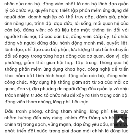
nhân của cán bộ, đảng viên, nhất là cán bộ lãnh đạo quản
lý có chức vụ, quyền hạn; thiết lập phần mềm ứng dụng để
người dân, doanh nghiệp có thể truy cập, đánh giá, phản
ánh năng lực, trình độ, đạo đức, lối sống, mối quan hệ của
cán bộ, đảng viên; có dữ liệu bảo mật thông tin đối với
người khiếu nại, tố cáo cán bộ, đảng viên. Cấp ủy, tổ chức
đảng và người đứng đầu hành động mạnh mẽ, quyết liệt,
lãnh đạo, chỉ đạo các bộ phận, lực lượng thực hành chuyển
đổi số ngay trong từng hoạt động của cơ quan, đơn vị, địa
phương, giảm thời gian hội họp tập trung; thông qua hệ
thống phần mềm ứng dụng khoa học, công nghệ để triển
khai, nắm bắt tình hình hoạt động của cán bộ, đảng viên,
công chức. Xây dựng hệ thống giám sát từ xa của mỗi cơ
quan, đơn vị, địa phương do người đứng đầu quản lý và chịu
trách nhiệm trước tổ chức nếu để xảy ra tình trạng cán bộ,
đảng viên tham nhũng, lãng phí, tiêu cực.
Đấu tranh phòng, chống tham nhũng, lãng phí, tiêu cực
nhằm hướng đến xây dựng, chỉnh đốn Đảng và hệ thống
chính trị trong sạch, vững mạnh, đáp ứng yêu cầu, nhiệm vụ
phát triển đất nước trong giai đoạn mới chính là động lực