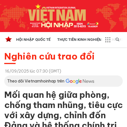
HỘI NHẬP QUỐC TẾ
THỰC TIỄN KINH NGHIỆM
CHÍNH SÁ
Nghiên cứu trao đổi
16/09/2025 lúc 07:30 (GMT)
Theo dõi Vietnamhoinhap trên
Mối quan hệ giữa phòng,
chống tham nhũng, tiêu cực
với xây dựng, chỉnh đốn
Đảng và hệ thống chính trị