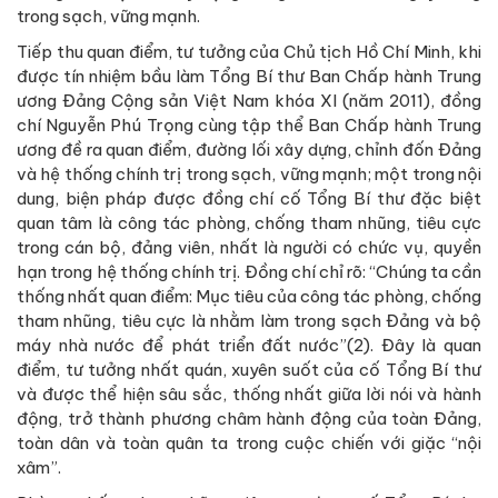
trong sạch, vững mạnh.
Tiếp thu quan điểm, tư tưởng của Chủ tịch Hồ Chí Minh, khi
được tín nhiệm bầu làm Tổng Bí thư Ban Chấp hành Trung
ương Đảng Cộng sản Việt Nam khóa XI (năm 2011), đồng
chí Nguyễn Phú Trọng cùng tập thể Ban Chấp hành Trung
ương đề ra quan điểm, đường lối xây dựng, chỉnh đốn Đảng
và hệ thống chính trị trong sạch, vững mạnh; một trong nội
dung, biện pháp được đồng chí cố Tổng Bí thư đặc biệt
quan tâm là công tác phòng, chống tham nhũng, tiêu cực
trong cán bộ, đảng viên, nhất là người có chức vụ, quyền
hạn trong hệ thống chính trị. Đồng chí chỉ rõ: “Chúng ta cần
thống nhất quan điểm: Mục tiêu của công tác phòng, chống
tham nhũng, tiêu cực là nhằm làm trong sạch Đảng và bộ
máy nhà nước để phát triển đất nước”(2). Đây là quan
điểm, tư tưởng nhất quán, xuyên suốt của cố Tổng Bí thư
và được thể hiện sâu sắc, thống nhất giữa lời nói và hành
động, trở thành phương châm hành động của toàn Đảng,
toàn dân và toàn quân ta trong cuộc chiến với giặc “nội
xâm”.