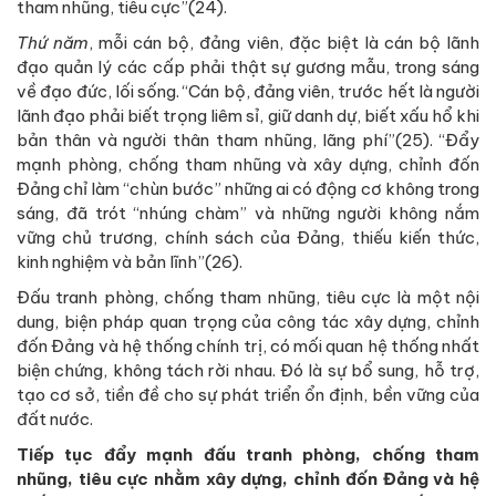
tham nhũng, tiêu cực”(24).
Thứ năm
, mỗi cán bộ, đảng viên, đặc biệt là cán bộ lãnh
đạo quản lý các cấp phải thật sự gương mẫu, trong sáng
về đạo đức, lối sống. “Cán bộ, đảng viên, trước hết là người
lãnh đạo phải biết trọng liêm sỉ, giữ danh dự, biết xấu hổ khi
bản thân và người thân tham nhũng, lãng phí”(25). “Đẩy
mạnh phòng, chống tham nhũng và xây dựng, chỉnh đốn
Đảng chỉ làm “chùn bước” những ai có động cơ không trong
sáng, đã trót “nhúng chàm” và những người không nắm
vững chủ trương, chính sách của Đảng, thiếu kiến thức,
kinh nghiệm và bản lĩnh”(26).
Đấu tranh phòng, chống tham nhũng, tiêu cực là một nội
dung, biện pháp quan trọng của công tác xây dựng, chỉnh
đốn Đảng và hệ thống chính trị, có mối quan hệ thống nhất
biện chứng, không tách rời nhau. Đó là sự bổ sung, hỗ trợ,
tạo cơ sở, tiền đề cho sự phát triển ổn định, bền vững của
đất nước.
Tiếp tục đẩy mạnh đấu tranh phòng, chống tham
nhũng, tiêu cực nhằm xây dựng, chỉnh đốn Đảng và hệ