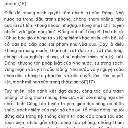
phạm”(16).
Điều đó chứng minh quyết tâm chính trị của Đảng, Nhà
nước ta trong đấu tranh phòng, chống tham nhũng, tiêu
cực là rất lớn, không khoan nhượng, không nhụt chí “tuyên
chiến” với “giặc nội xâm”. Đồng chí cố Tổng Bí thư chỉ rõ:
“Chưa bao giờ chúng ta xử lý nghiêm khắc nhiều cán bộ, kể
cả cán bộ cấp cao sai phạm như vừa qua. Đây là điều
không ai mong muốn, thậm chí rất đau xót, rất đau lòng;
nhưng vì sự nghiệp chung, vì sự nghiêm minh của kỷ luật
Đảng, thượng tôn pháp luật của Nhà nước, sự trong sạch,
vững mạnh và uy tín của Đảng, Nhà nước và ý nguyện của
nhân dân, chúng ta phải làm và kiên quyết làm, làm quyết
liệt, mạnh mẽ hơn nữa trong thời gian tới”(17).
Tuy nhiên, bên cạnh kết đạt được, công tác đấu tranh
phòng, chống tham nhũng, tiêu cực vẫn còn những hạn chế
nhất định: Công tác tuyên truyền, giáo dục nâng ao nhận
thức, trách nhiệm của một số cấp uỷ, tổ chức đảng, người
đứng đầu trong hệ thống chính trị các cấp chưa sâu sắc
toàn diện; chưa gắn chặt công tác phòng, chống tham