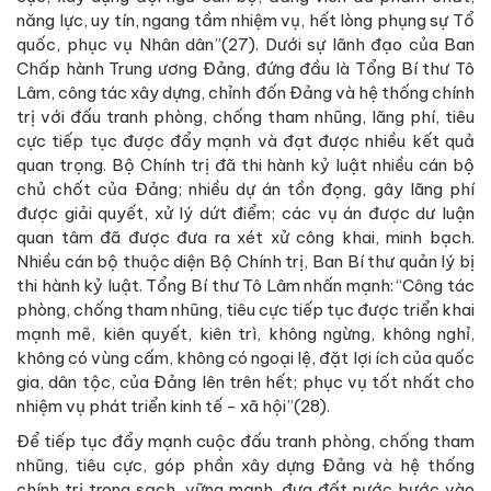
năng lực, uy tín, ngang tầm nhiệm vụ, hết lòng phụng sự Tổ
quốc, phục vụ Nhân dân”(27). Dưới sự lãnh đạo của Ban
Chấp hành Trung ương Đảng, đứng đầu là Tổng Bí thư Tô
Lâm, công tác xây dựng, chỉnh đốn Đảng và hệ thống chính
trị với đấu tranh phòng, chống tham nhũng, lãng phí, tiêu
cực tiếp tục được đẩy mạnh và đạt được nhiều kết quả
quan trọng. Bộ Chính trị đã thi hành kỷ luật nhiều cán bộ
chủ chốt của Đảng; nhiều dự án tồn đọng, gây lãng phí
được giải quyết, xử lý dứt điểm; các vụ án được dư luận
quan tâm đã được đưa ra xét xử công khai, minh bạch.
Nhiều cán bộ thuộc diện Bộ Chính trị, Ban Bí thư quản lý bị
thi hành kỷ luật. Tổng Bí thư Tô Lâm nhấn mạnh: “Công tác
phòng, chống tham nhũng, tiêu cực tiếp tục được triển khai
mạnh mẽ, kiên quyết, kiên trì, không ngừng, không nghỉ,
không có vùng cấm, không có ngoại lệ, đặt lợi ích của quốc
gia, dân tộc, của Đảng lên trên hết; phục vụ tốt nhất cho
nhiệm vụ phát triển kinh tế - xã hội”(28).
Để tiếp tục đẩy mạnh cuộc đấu tranh phòng, chống tham
nhũng, tiêu cực, góp phần xây dựng Đảng và hệ thống
chính trị trong sạch, vững mạnh, đưa đất nước bước vào