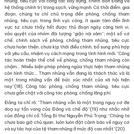
nhũng, tiêu cực với công tác xây dựng, chỉnh đốn Đảng và
hệ thống chính trị trong sạch, vững mạnh. Có thời điểm, giai
đoạn, chúng ta chỉ chú trọng đến phòng, chống tham
nhũng, tiêu cực trong lĩnh vực công, ít quan tâm đến lĩnh
vực tư; chưa thấy hết được thủ đoạn ngày càng tinh vi,
xảo quyệt của nhóm đội tượng “giặc nội xâm”; một số cơ
chế, chính sách về phòng, chống tham nhũng, tiêu cực
chưa hoàn thiện, chưa kịp thời điều chỉnh, bổ sung phù hợp
với yêu cầu, nhiệm vụ cách mạng trong tình hình mới. “Công
tác hoàn thiện thể chế về phòng, chống tham nhũng còn
chậm… Nhiều biện pháp phòng ngừa thực hiện tham nhũng
còn hình thức… Tham nhũng vẫn đang là thách thức và là
một trong những vấn đề bức xúc nhất của xã hội hiện
nay”(18). Công tác phòng, chống tham nhũng, tiêu cực
chưa gắn chặt với công tác phòng, chống lãng phí.
Đảng ta chỉ rõ: “Tham nhũng vẫn là một trong nguy cơ đe
doạ sự tồn vong của Đảng và chế độ”(19) như nhắc nhở
của đồng chí cố Tổng Bí thư Nguyễn Phú Trọng: “Chúng ta
chưa bao giờ chủ quan, luôn luôn đặt cảnh báo về nguy cơ
và sự tác hại của tệ tham nhũng ở mức độ cao nhất”(20).