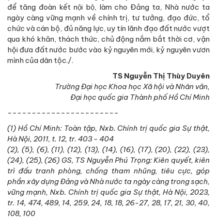
để tăng đoàn kết nội bộ, làm cho Đảng ta, Nhà nước ta
ngày càng vững mạnh về chính trị, tư tưởng, đạo đức, tổ
chức và cán bộ, đủ năng lực, uy tín lãnh đạo đất nước vượt
qua khó khăn, thách thức, chủ động nắm bắt thời cơ, vận
hội đưa đất nước bước vào kỷ nguyên mới, kỷ nguyên vươn
mình của dân tộc./.
TS Nguyễn Thị Thùy Duyên
Trường Đại học Khoa học Xã hội và Nhân văn,
Đại học quốc gia Thành phố Hồ Chí Minh
-----------------------
(1) Hồ Chí Minh: Toàn tập, Nxb. Chính trị quốc gia Sự thật,
Hà Nội, 2011, t. 12, tr. 403 - 404
(2), (5), (6), (11), (12), (13), (14), (16), (17), (20), (22), (23),
(24), (25), (26) GS, TS Nguyễn Phú Trọng: Kiên quyết, kiên
trì đấu tranh phòng, chống tham nhũng, tiêu cực, góp
phần xây dựng Đảng và Nhà nước ta ngày càng trong sạch,
vững mạnh, Nxb. Chính trị quốc gia Sự thật, Hà Nội, 2023,
tr. 14, 474, 489, 14, 259, 24, 18, 18, 26-27, 28, 17, 21, 30, 40,
108, 100