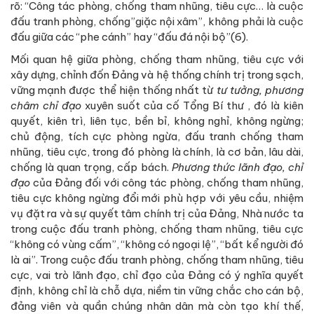
rõ: “Công tác phòng, chống tham nhũng, tiêu cực… là cuộc
đấu tranh phòng, chống”giặc nội xâm”, không phải là cuộc
đấu giữa các “phe cánh” hay “đấu đá nội bộ”(6).
Mối quan hệ giữa phòng, chống tham nhũng, tiêu cực với
xây dựng, chỉnh đốn Đảng và hệ thống chính trị trong sạch,
vững mạnh được thể hiện thống nhất từ
tư tưởng, phương
châm chỉ đạo
xuyên suốt của cố Tổng Bí thư , đó là kiên
quyết, kiên trì, liên tục, bền bỉ, không nghỉ, không ngừng;
chủ động, tích cực phòng ngừa, đấu tranh chống tham
nhũng, tiêu cực, trong đó phòng là chính, là cơ bản, lâu dài,
chống là quan trọng, cấp bách.
Phương thức lãnh đạo, chỉ
đạo
của Đảng đối với công tác phòng, chống tham nhũng,
tiêu cực không ngừng đổi mới phù hợp với yêu cầu, nhiệm
vụ đặt ra và sự quyết tâm chính trị của Đảng, Nhà nước ta
trong cuộc đấu tranh phòng, chống tham nhũng, tiêu cực
“không có vùng cấm”, “không có ngoại lệ”, “bất kể người đó
là ai”. Trong cuộc đấu tranh phòng, chống tham nhũng, tiêu
cực, vai trò lãnh đạo, chỉ đạo của Đảng có ý nghĩa quyết
định, không chỉ là chỗ dựa, niềm tin vững chắc cho cán bộ,
đảng viên và quần chúng nhân dân mà còn tạo khí thế,