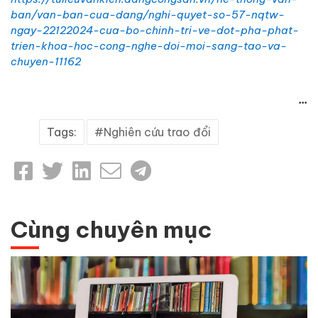
ban/van-ban-cua-dang/nghi-quyet-so-57-nqtw-
ngay-22122024-cua-bo-chinh-tri-ve-dot-pha-phat-
trien-khoa-hoc-cong-nghe-doi-moi-sang-tao-va-
chuyen-11162
...
Tags:
Nghiên cứu trao đổi
Cùng chuyên mục