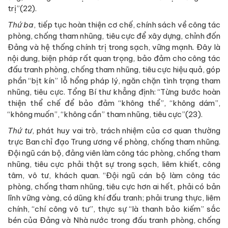
trị”(22).
Thứ ba
, tiếp tục hoàn thiện cơ chế, chính sách về công tác
phòng, chống tham nhũng, tiêu cực để xây dựng, chỉnh đốn
Đảng và hệ thống chính trị trong sạch, vững mạnh
.
Đây là
nội dung, biện pháp rất quan trọng, bảo đảm cho công tác
đấu tranh phòng, chống tham nhũng, tiêu cực hiệu quả, góp
phần “bịt kín” lỗ hổng pháp lý, ngăn chặn tình trạng tham
nhũng, tiêu cực. Tổng Bí thư khẳng định: “Từng bước hoàn
thiện thể chế để bảo đảm “không thể”, “không dám”,
“không muốn”, “không cần” tham nhũng, tiêu cực”(23).
Thứ tư
, phát huy vai trò, trách nhiệm của cơ quan thường
trực Ban chỉ đạo Trung ương về phòng, chống tham nhũng.
Đội ngũ cán bộ, đảng viên làm công tác phòng, chống tham
nhũng, tiêu cực phải thật sự trong sạch, liêm khiết, công
tâm, vô tư, khách quan. “Đội ngũ cán bộ làm công tác
phòng, chống tham nhũng, tiêu cực hơn ai hết, phải có bản
lĩnh vững vàng, có dũng khí đấu tranh; phải trung thực, liêm
chính, “chí công vô tư”, thực sự “là thanh bảo kiếm” sắc
bén của Đảng và Nhà nước trong đấu tranh phòng, chống