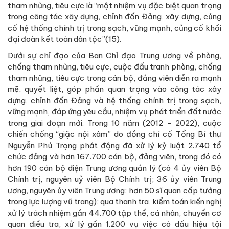
tham nhũng, tiêu cực là “một nhiệm vụ đặc biệt quan trọng
trong công tác xây dựng, chỉnh đốn Đảng, xây dựng, củng
cố hệ thống chính trị trong sạch, vững mạnh, củng cố khối
đại đoàn kết toàn dân tộc”(15).
Dưới sự chỉ đạo của Ban Chỉ đạo Trung ương về phòng,
chống tham nhũng, tiêu cực, cuộc đấu tranh phòng, chống
tham nhũng, tiêu cực trong cán bộ, đảng viên diễn ra mạnh
mẽ, quyết liệt, góp phần quan trọng vào công tác xây
dựng, chỉnh đốn Đảng và hệ thống chính trị trong sạch,
vững mạnh, đáp ứng yêu cầu, nhiệm vụ phát triển đất nước
trong giai đoạn mới. Trong 10 năm (2012 - 2022), cuộc
chiến chống “giặc nội xâm” do đồng chí cố Tổng Bí thư
Nguyễn Phú Trọng phát động đã xử lý kỷ luật 2.740 tổ
chức đảng và hơn 167.700 cán bộ, đảng viên, trong đó có
hơn 190 cán bộ diện Trung ương quản lý (có 4 ủy viên Bộ
Chính trị, nguyên uỷ viên Bộ Chính trị; 36 ủy viên Trung
ương, nguyên ủy viên Trung ương; hơn 50 sĩ quan cấp tướng
trong lực lượng vũ trang); qua thanh tra, kiểm toán kiến nghị
xử lý trách nhiệm gần 44.700 tập thể, cá nhân, chuyển cơ
quan điều tra, xử lý gần 1.200 vụ việc có dấu hiệu tội