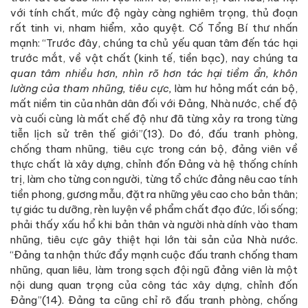
với tính chất, mức độ ngày càng nghiêm trọng, thủ đoạn
rất tinh vi, nham hiểm, xảo quyệt. Cố Tổng Bí thư nhấn
mạnh: “Trước đây, chúng ta chủ yếu quan tâm đến tác hại
trước mắt, về vật chất (kinh tế, tiền bạc), nay chúng ta
quan tâm nhiều hơn, nhìn rõ hơn tác hại tiềm ẩn, khôn
lường của tham nhũng, tiêu cực,
làm hư hỏng mất cán bộ,
mất niềm tin của nhân dân đối với Đảng, Nhà nước, chế độ
và cuối cùng là mất chế độ như đã từng xảy ra trong từng
tiễn lịch sử trên thế giới”(13). Do đó, đấu tranh phòng,
chống tham nhũng, tiêu cực trong cán bộ, đảng viên về
thực chất là xây dựng, chỉnh đốn Đảng và hệ thống chính
trị, làm cho từng con người, từng tổ chức đảng nêu cao tính
tiền phong, gương mẫu, đặt ra những yêu cao cho bản thân;
tự giác tu dưỡng, rèn luyện về phẩm chất đạo đức, lối sống;
phải thấy xấu hổ khi bản thân và người nhà dính vào tham
nhũng, tiêu cực gây thiệt hại lớn tài sản của Nhà nước.
“Đảng ta nhận thức đẩy mạnh cuộc đấu tranh chống tham
nhũng, quan liêu, làm trong sạch đội ngũ đảng viên là một
nội dung quan trọng của công tác xây dựng, chỉnh đốn
Đảng”(14). Đảng ta cũng chỉ rõ đấu tranh phòng, chống