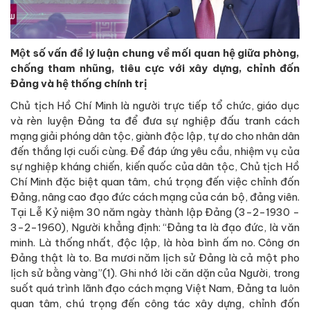
Một số vấn đề lý luận chung về mối quan hệ giữa phòng,
chống tham nhũng, tiêu cực với xây dựng, chỉnh đốn
Đảng và hệ thống chính trị
Chủ tịch Hồ Chí Minh là người trực tiếp tổ chức, giáo dục
và rèn luyện Đảng ta để đưa sự nghiệp đấu tranh cách
mạng giải phóng dân tộc, giành độc lập, tự do cho nhân dân
đến thắng lợi cuối cùng. Để đáp ứng yêu cầu, nhiệm vụ của
sự nghiệp kháng chiến, kiến quốc của dân tộc, Chủ tịch Hồ
Chí Minh đặc biệt quan tâm, chú trọng đến việc chỉnh đốn
Đảng, nâng cao đạo đức cách mạng của cán bộ, đảng viên.
Tại Lễ Kỷ niệm 30 năm ngày thành lập Đảng (3-2-1930 -
3-2-1960), Người khẳng định: “Đảng ta là đạo đức, là văn
minh. Là thống nhất, độc lập, là hòa bình ấm no. Công ơn
Đảng thật là to. Ba mươi năm lịch sử Đảng là cả một pho
lịch sử bằng vàng”(1). Ghi nhớ lời căn dặn của Người, trong
suốt quá trình lãnh đạo cách mạng Việt Nam, Đảng ta luôn
quan tâm, chú trọng đến công tác xây dựng, chỉnh đốn