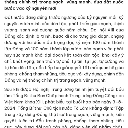
thống chính trị trong sạch, vững mạnh, đưa đất nước
bước vào kỷ nguyên mới
Đất nước đang đứng trước ngưỡng của kỷ nguyên mới, kỷ
nguyên vươn mình của dân tộc, phát triển giàu mạnh, thịnh
vượng, sánh vai cường quốc năm châu. Đại hội XIII của
Đảng xác định lộ trình, bước đi cho từng giai đoạn, chặng
đường với hai dấu mốc trọng đại, kỷ niệm 100 năm thành
lập Đảng và 100 năm thành lập nước; bên cạnh việc phát
huy sức mạnh khối đại đoàn kết toàn dân tộc, khơi dậy ý
chí, khát vọng, tinh thần tự chủ, tự tin, tự lực, tự cường và
tự hào dân tộc, cần tiếp tục giải quyết tốt mối quan hệ giữa
phòng, chống tham nhũng, tiêu cực với xây dựng, chỉnh đốn
Đảng và hệ thống chính trị trong sạch, vững mạnh.
Sau khi được Hội nghị Trung ương tín nhiệm tuyệt đối bầu
làm Tổng Bí thư Ban Chấp hành Trung ương Đảng Cộng sản
Việt Nam khóa XIII, phát biểu tại buổi họp báo ngày 3-8-
2024, Tổng Bí thư, Chủ tịch nước Tô Lâm khẳng định: “Tập
trung xây dựng Đảng thật sự trong sạch, vững mạnh; kiên
quyết, kiên trì đầu tranh phòng, chống tham nhũng, tiêu
cực, xây dựng đội ngũ cán bộ, đảng viên đủ phẩm chất,