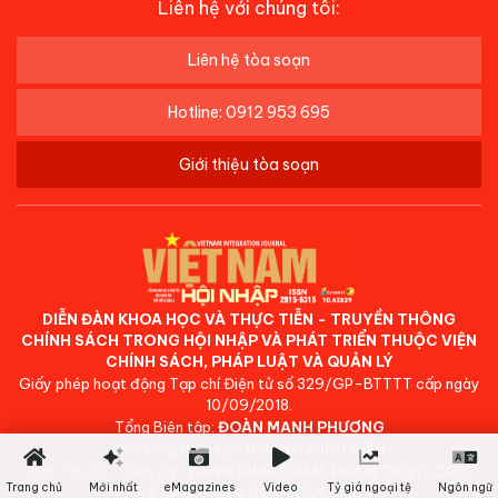
Liên hệ với chúng tôi:
Liên hệ tòa soạn
Hotline: 0912 953 695
Giới thiệu tòa soạn
DIỄN ĐÀN KHOA HỌC VÀ THỰC TIỄN - TRUYỀN THÔNG
CHÍNH SÁCH TRONG HỘI NHẬP VÀ PHÁT TRIỂN THUỘC VIỆN
CHÍNH SÁCH, PHÁP LUẬT VÀ QUẢN LÝ
Giấy phép hoạt động Tạp chí Điện tử số 329/GP-BTTTT cấp ngày
10/09/2018.
Tổng Biên tập:
ĐOÀN MẠNH PHƯƠNG
Phó Tổng Biên tập:
HOÀNG MINH TIẾN
Ban Thư ký - Biên tập:
ĐẶNG ĐÌNH CHẤN, PHẠM THỦY, CAO
Trang chủ
Mới nhất
eMagazines
Video
Tỷ giá ngoại tệ
Ngôn ngữ
HÀ, NHẬT QUANG, ĐOÀN HIẾU