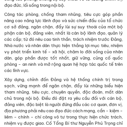
đạo đức, lối sống trong nội bộ.
Công tác phòng, chống tham nhũng, tiêu cực góp phần
nâng cao năng lực lãnh đạo và sức chiến đấu của tổ chức
cơ sở đảng, ngăn chặn, đẩy lùi sự suy thoái của một bộ
phận cán bộ, đảng viên, nhất là cán bộ lãnh đạo, quản lý
các cấp; từ đó nêu cao tinh thần, trách nhiệm trước Đảng,
Nhà nước và nhân dân thực hiện thắng lợi mục tiêu, nhiệm
vụ phát triển kinh tế - xã hội, chăm lo đời sống của nhân
dân, góp phần được tốt nhất, giữ vững, củng cố quốc
phòng - an ninh và mở rộng quan hệ hợp tác quốc tế trên
các lĩnh vực.
Xây dựng, chỉnh đốn Đảng và hệ thống chính trị trong
sạch, vững mạnh để ngăn chặn, đẩy lùi những biểu hiện
tham nhũng, tiêu cực, chuyên quyền, độc đoán, mất dân
chủ trong nội bộ. Điều đó đặt ra yêu cầu đối với cán bộ,
đảng viên, đặc biệt là người đứng đầu các cơ quan, đơn vị,
địa phương phải nêu cao đạo đức cách mạng, cần - kiệm -
liêm - chính - chí công vô tư trong thực hiện chức trách,
nhiệm vụ được giao. Cố Tổng Bí thư Nguyễn Phú Trọng chỉ