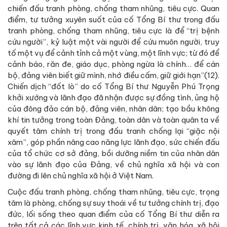
chiến đấu tranh phòng, chống tham nhũng, tiêu cực. Quan
điểm, tư tưởng xuyên suốt của cố Tổng Bí thư trong đấu
tranh phòng, chống tham nhũng, tiêu cực là để “trị bệnh
cứu người”, kỷ luật một vài người để cứu muôn người, truy
tố một vụ để cảnh tỉnh cả một vùng, một lĩnh vực; từ đó để
cảnh báo, răn đe, giáo dục, phòng ngừa là chính… để cán
bộ, đảng viên biết giữ mình, nhớ điều cấm, giữ giới hạn”(12).
Chiến dịch “đốt lò” do cố Tổng Bí thư Nguyễn Phú Trọng
khởi xướng và lãnh đạo đã nhận được sự đồng tình, ủng hộ
của đông đảo cán bộ, đảng viên, nhân dân; tạo bầu không
khí tin tưởng trong toàn Đảng, toàn dân và toàn quân ta về
quyết tâm chính trị trong đấu tranh chống lại “giặc nội
xâm”, góp phần nâng cao năng lực lãnh đạo, sức chiến đấu
của tổ chức cơ sở đảng, bồi dưỡng niềm tin của nhân dân
vào sự lãnh đạo của Đảng, về chủ nghĩa xã hội và con
đường đi lên chủ nghĩa xã hội ở Việt Nam.
Cuộc đấu tranh phòng, chống tham nhũng, tiêu cực, trọng
tâm là phòng, chống sự suy thoái về tư tưởng chính trị, đạo
đức, lối sống theo quan điểm của cố Tổng Bí thư diễn ra
trên tất cả các lĩnh vực kinh tế, chính trị, văn hóa, xã hội