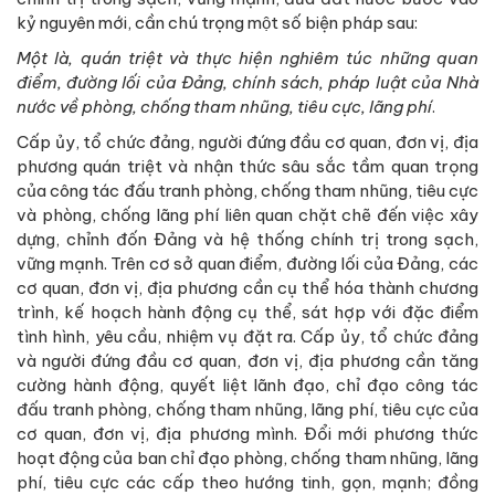
kỷ nguyên mới, cần chú trọng một số biện pháp sau:
Một là, quán triệt và thực hiện nghiêm túc những quan
điểm, đường lối của Đảng, chính sách, pháp luật của Nhà
nước về phòng, chống tham nhũng, tiêu cực, lãng phí
.
Cấp ủy, tổ chức đảng, người đứng đầu cơ quan, đơn vị, địa
phương quán triệt và nhận thức sâu sắc tầm quan trọng
của công tác đấu tranh phòng, chống tham nhũng, tiêu cực
và phòng, chống lãng phí liên quan chặt chẽ đến việc xây
dựng, chỉnh đốn Đảng và hệ thống chính trị trong sạch,
vững mạnh. Trên cơ sở quan điểm, đường lối của Đảng, các
cơ quan, đơn vị, địa phương cần cụ thể hóa thành chương
trình, kế hoạch hành động cụ thể, sát hợp với đặc điểm
tình hình, yêu cầu, nhiệm vụ đặt ra. Cấp ủy, tổ chức đảng
và người đứng đầu cơ quan, đơn vị, địa phương cần tăng
cường hành động, quyết liệt lãnh đạo, chỉ đạo công tác
đấu tranh phòng, chống tham nhũng, lãng phí, tiêu cực của
cơ quan, đơn vị, địa phương mình. Đổi mới phương thức
hoạt động của ban chỉ đạo phòng, chống tham nhũng, lãng
phí, tiêu cực các cấp theo hướng tinh, gọn, mạnh; đồng