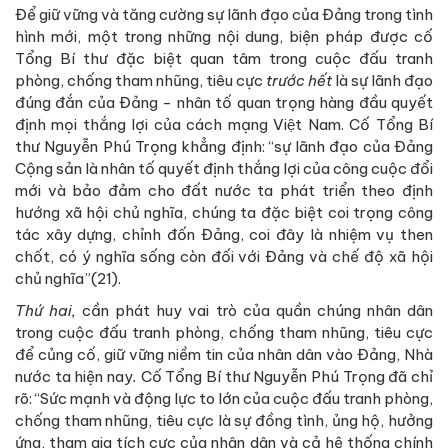
Để giữ vững và tăng cường sự lãnh đạo của Đảng trong tình
hình mới, một trong những nội dung, biện pháp được cố
Tổng Bí thư đặc biệt quan tâm trong cuộc đấu tranh
phòng, chống tham nhũng, tiêu cực
trước hết
là sự lãnh đạo
đúng đắn của Đảng - nhân tố quan trọng hàng đầu quyết
định mọi thắng lợi của cách mạng Việt Nam. Cố Tổng Bí
thư Nguyễn Phú Trọng khẳng định: “sự lãnh đạo của Đảng
Cộng sản là nhân tố quyết định thắng lợi của công cuộc đổi
mới và bảo đảm cho đất nước ta phát triển theo định
hướng xã hội chủ nghĩa, chúng ta đặc biệt coi trọng công
tác xây dựng, chỉnh đốn Đảng, coi đây là nhiệm vụ then
chốt, có ý nghĩa sống còn đối với Đảng và chế độ xã hội
chủ nghĩa”(21).
Thứ hai,
cần phát huy vai trò của quần chúng nhân dân
trong cuộc đấu tranh phòng, chống tham nhũng, tiêu cực
để củng cố, giữ vững niềm tin của nhân dân vào Đảng, Nhà
nước ta hiện nay
.
Cố Tổng Bí thư Nguyễn Phú Trọng đã chỉ
rõ: “Sức mạnh và động lực to lớn của cuộc đấu tranh phòng,
chống tham nhũng, tiêu cực là sự đồng tình, ủng hộ, hưởng
ứng, tham gia tích cực của nhân dân và cả hệ thống chính