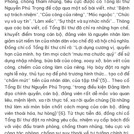
Phòng, chống tham nhũng, tiêu cực được cố Tổng Bí thư
Nguyễn Phú Trọng đề cập qua một số bài viết, như: “Bệnh
sợ trách nhiệm”, “Của công của riêng”, “Móc ngoặc”, “Chức
vụ và uy tín”, “Làm xiếc”, “Sự thật và sự nhức nhối”… Thông
qua các bài viết, cố Tổng Bí thư đã chỉ ra những hạn chế,
khuyết điểm trong cán bộ, đảng viên là nguyên nhân làm
giảm sút niềm tin của nhân dân vào chế độ xã hội chủ nghĩa.
Đồng chí cố Tổng Bí thư chỉ rõ: “Lợi dụng cương vị, quyền
hạn của mình, họ tìm mọi cách “mưu ma chước quỷ” để sử
dụng nhập nhằng, bừa bãi của công, xoay xở, bòn vét của
công, chiếm của công làm của riêng. Họ bày đặt ra nghi
nghi lễ này, thủ tục nọ để phô trương hình thức… tạo cớ để
“chấm mút” tiền của nhân dân, của tập thể”(5)… Theo cố
Tổng Bí thư Nguyễn Phú Trọng, “trong điều kiện Đảng lãnh
đạo chính quyền, cán bộ, đảng viên rất dễ mắc vào quan
liêu, mệnh lệnh, xa rời thực tế, xa rời quần chúng (là những
thứ làm xói mòn bản chất cách mạng của cán bộ, đảng
viên thoái hóa, hư hòng)”(6). Từ thực tiễn đó, đồng chí cố
Tổng Bí thư đặt ra những yêu cầu, nhiệm vụ cấp bách đối
với việc đấu tranh phòng, chống tham nhũng, tiêu cực và
công tác phòng, chống sự suy thoái về tư tưởng chính trị,