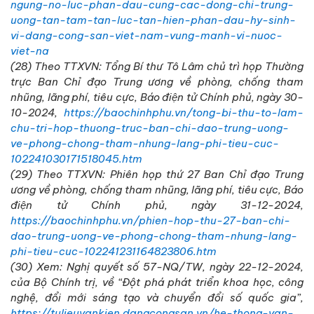
ngung-no-luc-phan-dau-cung-cac-dong-chi-trung-
uong-tan-tam-tan-luc-tan-hien-phan-dau-hy-sinh-
vi-dang-cong-san-viet-nam-vung-manh-vi-nuoc-
viet-
na
(28) Theo TTXVN: Tổng Bí thư Tô Lâm chủ trì họp Thường
trực Ban Chỉ đạo Trung ương về phòng, chống tham
nhũng, lãng phí, tiêu cực, Báo điện tử Chính phủ, ngày 30-
10-2024,
https://baochinhphu.vn/tong-bi-thu-to-lam-
chu-tri-hop-thuong-truc-ban-chi-dao-trung-uong-
ve-phong-chong-tham-nhung-lang-phi-tieu-cuc-
102241030171518045.htm
(29) Theo TTXVN: Phiên họp thứ 27 Ban Chỉ đạo Trung
ương về phòng, chống tham nhũng, lãng phí, tiêu cực, Báo
điện tử Chính phủ, ngày 31-12-2024,
https://baochinhphu.vn/phien-hop-thu-27-ban-chi-
dao-trung-uong-ve-phong-chong-tham-nhung-lang-
phi-tieu-cuc-102241231164823806.htm
(30) Xem: Nghị quyết số 57-NQ/TW, ngày 22-12-2024,
của Bộ Chính trị, về “Đột phá phát triển khoa học, công
nghệ, đổi mới sáng tạo và chuyển đổi số quốc gia”,
https://tulieuvankien.dangcongsan.vn/he-thong-van-