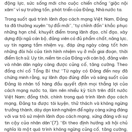
động lực, sức sống mới cho cuộc chiến chống “giặc nội
xâm” vì sự trường tồn, phát triển của Đảng, Nhà nước ta.
Trong suốt quá trình lãnh đạo cách mạng Việt Nam, Đảng
ta đã thường xuyên “tự đổi mới”, “tự chỉnh đốn” khắc phục
những hạn chế, khuyết điểm trong lãnh đạo, chỉ đạo, xây
dựng đội ngũ cán bộ, đảng viên có đủ phẩm chất, năng lực,
uy tín ngang tầm nhiệm vụ, đáp ứng ngày càng tốt hơn
những đòi hỏi của tình hình nhiệm vụ ở mỗi giai đoạn, thời
điểm lịch sử. Uy tín, niềm tin của Đảng với cán bộ, đảng viên
và nhân dân ngày càng được củng cố, tăng cường. Theo
đồng chí cố Tổng Bí thư: “Từ ngày có Đảng đến nay đã
chứng minh rằng, sự lãnh đạo đúng đắn và sáng suốt của
Đảng là nhân tố hàng đầu quyết định mọi thắng lợi của
cách mạng nước ta, làm nên nhiều kỳ tích trên đất nước
Việt Nam; đồng thời, chính trong quá trình lãnh đạo cách
mạng, Đảng ta được tôi luyện, thử thách và không ngừng
trưởng thành, dày dạn kinh nghiệm để ngày càng xứng đáng
với vai trò sứ mệnh lãnh đạo cách mạng, xứng đáng với sự
tin cậy của nhân dân”(7). “Đi theo định hướng xã hội chủ
nghĩa là một quá trình không ngừng củng cố, tăng cường,