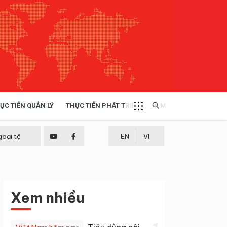
ỰC TIỄN QUẢN LÝ
THỰC TIỄN PHÁT TRIỂN
MULTIMEDIA
TÀI NGUYÊN - MÔI TRƯỜNG
goại tệ
EN
VI
THỰC TIỄN - KINH NGHIỆM
Xem nhiều