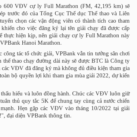
ho 600 VĐV cự ly Full Marathon (FM, 42,195 km) sẽ
hép trước đó của Tổng Cục Thể dục Thể thao và Liên
tuyển chọn các vận động viên có thành tích cao tham
khiến cho việc đăng ký lại tên giải chạy đã được cấp
 thực hiện kịp, nên giải chạy cự ly Full Marathon này
là VPBank Hanoi Marathon.
c công tác tổ chức giải, VPBank vẫn tin tưởng sân chơi
thể thao chạy đường dài này sẽ được BTC là Công ty
ả các VĐV đã đăng ký mà không đủ điều kiện tham gia
toàn bộ quyền lợi khi tham gia mùa giải 2022, dự kiến
thấu hiểu và luôn đồng hành. Chúc các VĐV luôn giữ
à tuân thủ quy tắc 5K để chung tay cùng cả nước chiến
e mạnh.
Hẹn gặp các VĐV vào tháng 10/2022 tại giải
, đại diện VPBank thông tin.