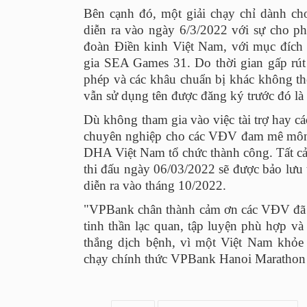
Bên cạnh đó, một giải chạy chỉ dành c
diễn ra vào ngày 6/3/2022 với sự cho p
đoàn Điền kinh Việt Nam, với mục đích 
gia SEA Games 31. Do thời gian gấp rút 
phép và các khâu chuẩn bị khác không thể
vẫn sử dụng tên được đăng ký trước đó 
Dù không tham gia vào việc tài trợ hay cá
chuyên nghiệp cho các VĐV đam mê môn 
DHA Việt Nam tổ chức thành công. Tất c
thi đấu ngày 06/03/2022 sẽ được bảo lưu 
diễn ra vào tháng 10/2022.
"VPBank chân thành cảm ơn các VĐV đã 
tinh thần lạc quan, tập luyện phù hợp v
thắng dịch bệnh, vì một Việt Nam khỏ
chạy chính thức VPBank Hanoi Marathon!"