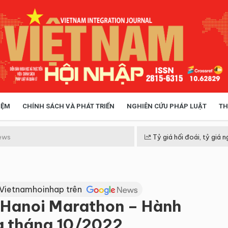
IỆM
CHÍNH SÁCH VÀ PHÁT TRIỂN
NGHIÊN CỨU PHÁP LUẬT
TH
HÓA XÃ HỘI
CHÍNH SÁCH
ews
Tỷ giá hối đoái, tỷ giá n
 TIỄN QUẢN LÝ
VIỆT NAM ĐIỂM ĐẾN
 Vietnamhoinhap trên
 Hanoi Marathon – Hành
ng tháng 10/2022