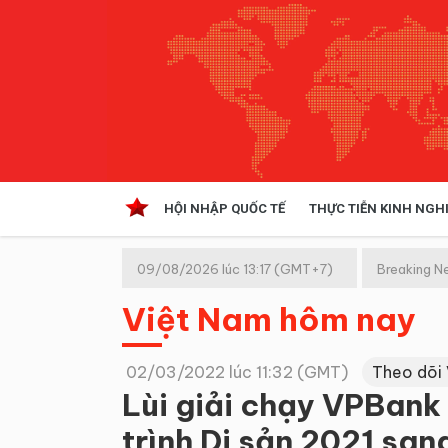
HỘI NHẬP QUỐC TẾ
THỰC TIỄN KINH NGH
HỘI NHẬP QUỐC TẾ
VĂN 
09/08/2026 lúc 13:17 (GMT+7)
Breaking N
Kinh tế hội nhập
Việt Nam hôm nay
Doanh nghiệp
NGHIÊN CỨU PHÁP LUẬT
THỰC
02/03/2022 lúc 11:32 (GMT)
Theo dõi
Lùi giải chạy VPBank
trình Di sản 2021 sa