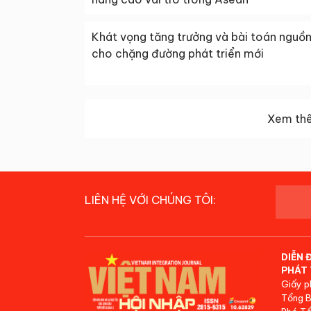
Khát vọng tăng trưởng và bài toán nguồn
cho chặng đường phát triển mới
Xem thê
LIÊN HỆ VỚI CHÚNG TÔI:
DIỄN 
PHÁT 
Giấy p
Tổng B