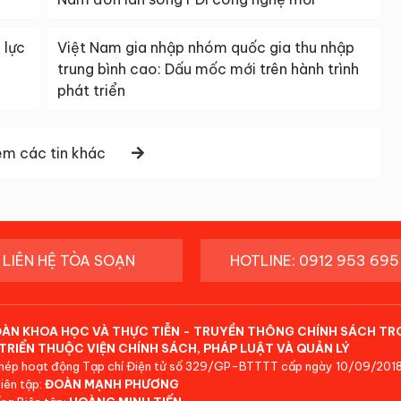
 lực
Việt Nam gia nhập nhóm quốc gia thu nhập
trung bình cao: Dấu mốc mới trên hành trình
phát triển
m các tin khác
LIÊN HỆ TÒA SOẠN
HOTLINE: 0912 953 695
ĐÀN KHOA HỌC VÀ THỰC TIỄN - TRUYỀN THÔNG CHÍNH SÁCH TR
TRIỂN THUỘC VIỆN CHÍNH SÁCH, PHÁP LUẬT VÀ QUẢN LÝ
hép hoạt động Tạp chí Điện tử số 329/GP-BTTTT cấp ngày 10/09/2018
iên tập:
ĐOÀN MẠNH PHƯƠNG