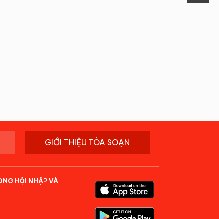
GIỚI THIỆU TÒA SOẠN
ONG HỘI NHẬP VÀ
.