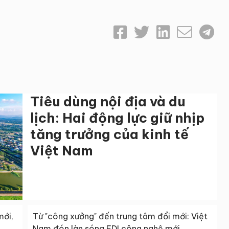
Tiêu dùng nội địa và du
lịch: Hai động lực giữ nhịp
tăng trưởng của kinh tế
Việt Nam
mới,
Từ "công xưởng" đến trung tâm đổi mới: Việt
Nam đón làn sóng FDI công nghệ mới